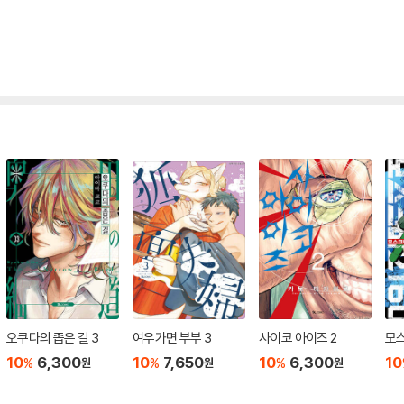
오쿠다의 좁은 길 3
여우가면 부부 3
사이코 아이즈 2
모스
10
6,300
10
7,650
10
6,300
10
%
%
%
원
원
원