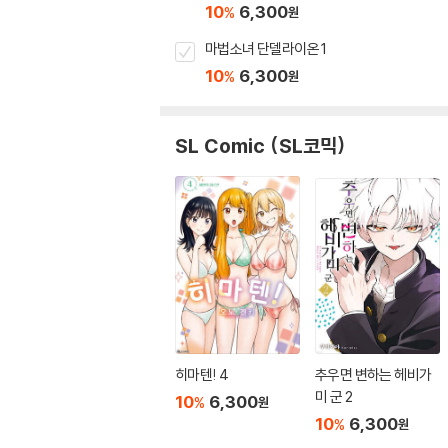
10
6,300
%
원
마법소녀 단델라이온 1
10
6,300
%
원
SL Comic (SL코믹)
히마텐! 4
추우면 변하는 헤비가
미 군 2
10
6,300
%
원
10
6,300
%
원