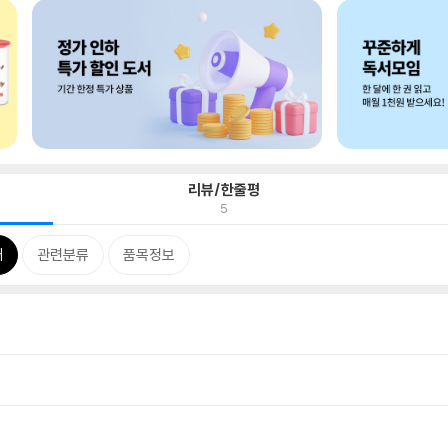
리뷰/한줄평
5
개
관련분류
품목정보