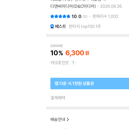
디앤씨미디어(D&C미디어)
2026.06.26.
10.0
판매지수
1,002
5
베스트
판타지 top100 1주
7,000
원
10
6,300
YES포인트
앱 다운 시 1천원 상품권
결제혜택
배송안내