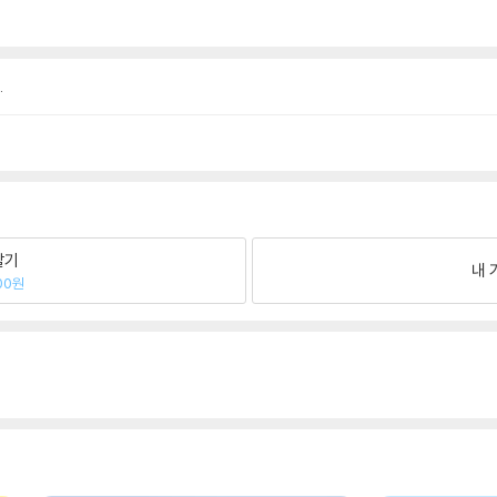
.
팔기
내 
00원