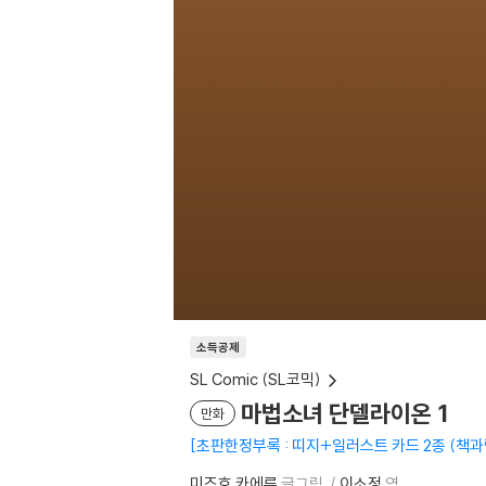
소득공제
SL Comic (SL코믹)
마법소녀 단델라이온 1
만화
초판한정부록 : 띠지+일러스트 카드 2종 (책과
미즈호 카에루
글그림
이소정
역