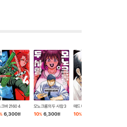
크바 2160 4
모노크롬의 두 사람 3
매드 미니스케이프 3
매드 미
6,300
10
6,300
10
6,300
10
6
%
%
%
%
원
원
원