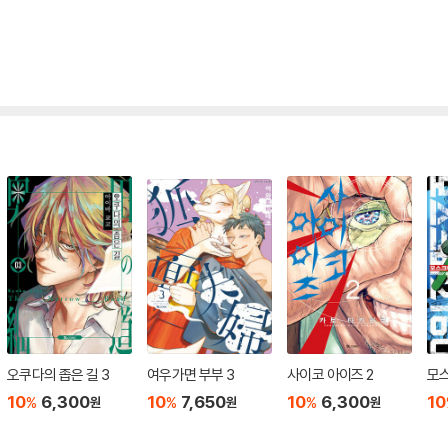
오쿠다의 좁은 길 3
여우가면 부부 3
사이코 아이즈 2
모스
10
6,300
10
7,650
10
6,300
10
%
%
%
원
원
원