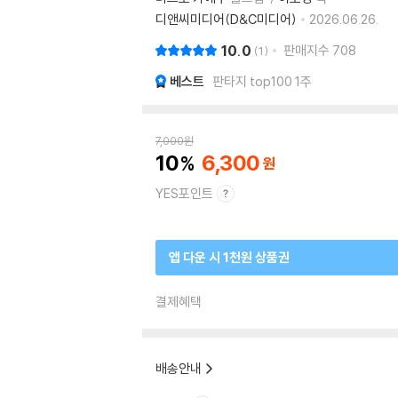
디앤씨미디어(D&C미디어)
2026.06.26.
10.0
판매지수
708
1
베스트
판타지 top100 1주
7,000
원
10
6,300
YES포인트
앱 다운 시 1천원 상품권
결제혜택
배송안내