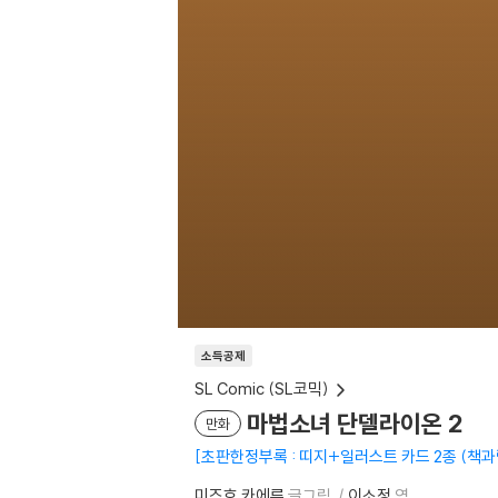
소득공제
SL Comic (SL코믹)
마법소녀 단델라이온 2
만화
초판한정부록 : 띠지+일러스트 카드 2종 (책과
미즈호 카에루
글그림
이소정
역