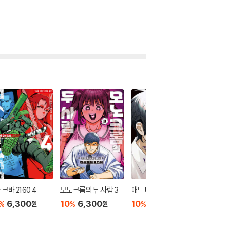
크바 2160 4
모노크롬의 두 사람 3
매드 미니스케이프 3
매드 미
6,300
10
6,300
10
6,300
10
6
%
%
%
%
원
원
원