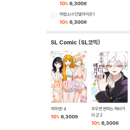
10
6,300
%
원
마법소녀 단델라이온 1
10
6,300
%
원
SL Comic (SL코믹)
히마텐! 4
추우면 변하는 헤비가
미 군 2
10
6,300
%
원
10
6,300
%
원