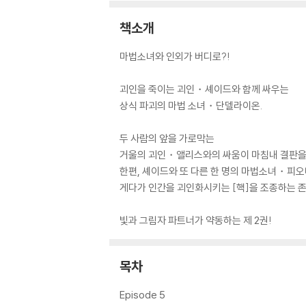
책소개
마법소녀와 인외가 버디로?!
괴인을 죽이는 괴인・셰이드와 함께 싸우는
상식 파괴의 마법 소녀・단델라이온.
두 사람의 앞을 가로막는
거울의 괴인・앨리스와의 싸움이 마침내 결판을
한편, 셰이드와 또 다른 한 명의 마법소녀・피
게다가 인간을 괴인화시키는 [핵]을 조종하는 존
빛과 그림자 파트너가 약동하는 제 2권!
목차
Episode 5