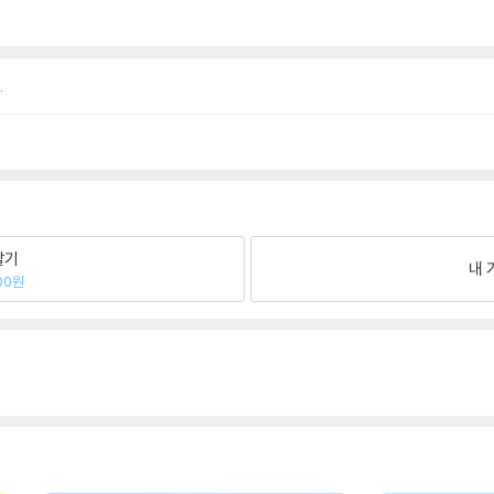
.
팔기
내 
00원