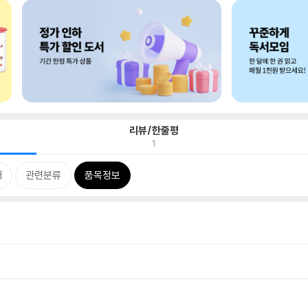
리뷰/한줄평
1
개
관련분류
품목정보