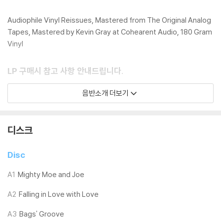
Audiophile Vinyl Reissues, Mastered from The Original Analog
Tapes, Mastered by Kevin Gray at Cohearent Audio, 180 Gram
Vinyl
LP 구매시 참고 사항 안내드립니다.
※ 재킷/구성품/포장 상태
음반소개 더보기
1) 제작/배송 과정에 따라 경미한 재킷 주름, 모서리 눌림, 갈라짐이 발생
할 수 있으며 속지(이너 슬리브)는 디스크와의 접촉으로 인해 갈라질 수
있습니다.
디스크
외관상 불량 확인되는 상품을 개봉 시엔 반품/교환 처리 불가합니다.
2) 디스크 라벨은 공정상 매끄럽게 부착되지 않을 수도 있으며 겉포장 비
Disc
닐은 품질보증대상이 아닙니다.
3) 일본 제작 LP는 대부분 겉비닐이 밀봉되어 있지 않습니다.
A1
Mighty Moe and Joe
4) 디지털 다운로드 코드는 본사에서 공지 없이 증정 종료될 수 있습니다.
A2
Falling in Love with Love
※ 재생 불량
A3
Bags' Groove
1) 침압 조절 기능이 없는 턴테이블을 사용하시는 경우, (주로 올인원 형태