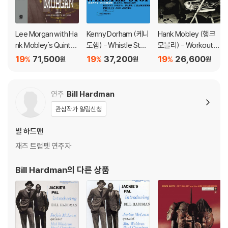
가 있으며, 이는 상품의 불량이 아닙니다. 단, 재생에 이상이 있는 경우에는
불량으로 인한 반품/교환이 가능합니다
Lee Morgan with Ha
Kenny Dorham (케니
Hank Mobley (행크
※ 컬러 디스크
nk Mobley's Quintet
도햄) - Whistle Stop
모블리) - Workout
아래에 해당하는 경우는 불량이 아니므로 개봉 후 반품/교환이 불가합니
(리 모건 & 행크 모빌리
[LP]
[옐로우 컬러 LP]
19
71,500
19
37,200
19
26,600
%
%
%
원
원
원
다.
퀸텟) - Introducing L
1) 컬러 디스크는 웹 이미지와 실제 색상이 차이가 날 수 있습니다.
ee [LP]
2) 컬러 디스크의 특성상 제작 공정시 앨범마다 색상 차이가 나는 경우도
연주
Bill Hardman
있습니다.
관심작가 알림신청
3) 컬러 디스크는 제작 과정에서 다른 색상 염료가 섞여 얼룩과 번짐, 반점
등이 발생할 수 있습니다.
빌 하드맨
재즈 트럼펫 연주자
※ 반품/교환 안내
1) 불량으로 인한 반품/교환 요청 시에는 불량 확인을 위해 개봉 시의 동영
Bill Hardman
의 다른 상품
상을 요청할 수 있으며, 동영상이 없는 경우 반품/교환이 제한될 수 있습니
다.
관련 사진과 동영상 및 재생 기기 모델명을 첨부하여 첨부하여 고객센터에
문의 바랍니다.
2) LP는 잦은 배송 과정에서 재킷에 손상이 발생할 가능성이 높고 재판매