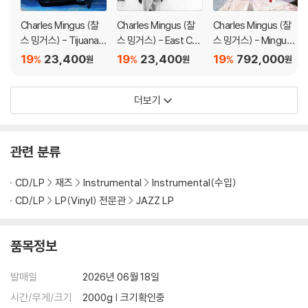
Charles Mingus (찰
Charles Mingus (찰
Charles Mingus (찰
스 밍거스) - Tijuana
스 밍거스) - East Coa
스 밍거스) - Mingus
Moods
sting
Ah Um [2LP]
19
23,400
19
23,400
19
792,000
%
%
%
원
원
원
더보기
관련 분류
CD/LP
재즈
Instrumental
Instrumental(수입)
CD/LP
LP(Vinyl) 전문관
JAZZ LP
품목정보
발매일
2026년 06월 18일
시간/무게/크기
2000g | 크기확인중