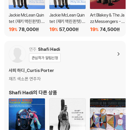
가 어려우므로 신중한 구매를 부탁드립니다.
Jackie McLean Quin
Jackie McLean Quin
Art Blakey & The Ja
tet (재키 맥린 퀸텟) -
tet (재키 맥린 퀸텟) -
zz Messengers - Dr
Jackie's Pal [LP]
Jackie's Pal [SACD
um Suite [LP]
19
78,000
19
57,000
19
74,500
%
%
%
원
원
원
Hybrid]
연주
Shafi Hadi
관심작가 알림신청
샤피 하디 ,Curtis Porter
재즈 색소폰 연주자
Shafi Hadi
의 다른 상품