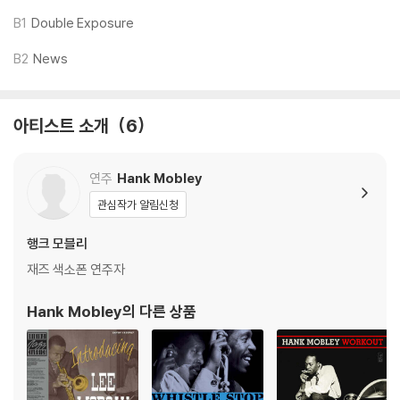
모델) 다이내믹 사운드의 편차가 큰 트랙을 재생할 때 이상 현상이 발생할
B1
Double Exposure
수 있습니다.
B2
News
기기 문제로 인해 발생하는 재생 불량 현상에 대해서는 반품/교환이 불가
하니 침압 조절이 가능한 기기에서 재생하실 것을 권유 드립니다.
2) 디스크는 정전기와 먼지로 인해 재생이 원활하지 않은 경우가 있습니
아티스트 소개
6
다. 전용 제품으로 이를 제거하면 대부분 해결됩니다.
3) 바늘에 먼지가 쌓이는 경우에도 재생이 원활하지 않을 수 있습니다.
연주
Hank Mobley
※ 디스크 외관 불량
관심작가 알림신청
1) 열을 가하여 제작하는 바이닐 공정 특성상 디스크 표면이 미세하게 울
렁거리거나 휘어지는 경우가 있습니다.
행크 모블리
재생이 불안정한 경우 스태빌라이저를 사용하시면 좀 더 안정적인 재생이
재즈 색소폰 연주자
가능합니다.
2) 재생 음역의 왜곡을 최소화 하고 반복 재생시에도 최대한 일관되게 유
Hank Mobley
의 다른 상품
지되도록 디스크 센터 홀 구경이 작게 제작되는 경우가 있습니다. 턴테이
블 스핀들에 맞지 않는 경우에는 전용 제품 등을 이용하여 센터 홀을 조정
하시면 해결됩니다.
3) 디스크에 미세한 잔 흠집이 남아있거나 인쇄 면이 깨끗하지 않은 경우