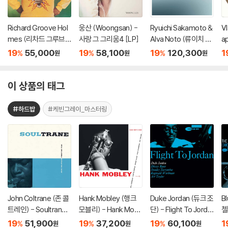
Richard Groove Hol
웅산 (Woongsan) -
Ryuichi Sakamoto &
Vl
mes (리차드 그루브
사랑 그 그리움4 [LP]
Alva Noto (류이치 사
a
홈스) - Six Million Doll
카모토 & 알바 노토) -
르
19
55,000
19
58,100
19
120,300
1
%
%
%
원
원
원
ar Man [LP]
12 Conversations [2
리오
LP]
이 상품의 태그
#하드밥
#케빈그레이_마스터링
John Coltrane (존 콜
Hank Mobley (행크
Duke Jordan (듀크 조
B
트레인) - Soultrane
모블리) - Hank Mobl
단) - Flight To Jorda
첼
[LP]
ey [LP]
n [LP]
o 
19
51,900
19
37,200
19
60,100
1
%
%
%
원
원
원