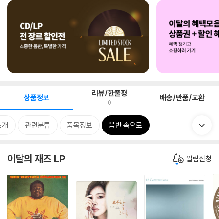
리뷰/한줄평
상품정보
배송/반품/교환
0
소개
관련분류
품목정보
음반 속으로
이달의 재즈 LP
알림신청