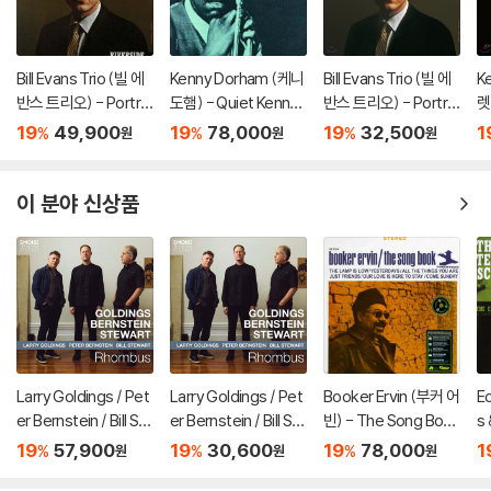
Bill Evans Trio (빌 에
Kenny Dorham (케니
Bill Evans Trio (빌 에
Ke
반스 트리오) - Portrai
도햄) - Quiet Kenny
반스 트리오) - Portrai
렛
t In Jazz [LP]
[LP]
t In Jazz [LP]
Ni
19
49,900
19
78,000
19
32,500
1
%
%
%
원
원
원
이 분야 신상품
Larry Goldings / Pet
Larry Goldings / Pet
Booker Ervin (부커 어
E
er Bernstein / Bill St
er Bernstein / Bill St
빈) - The Song Boo
s 
ewart (래리 골딩스 /
ewart (래리 골딩스 /
k [LP]
(
19
57,900
19
30,600
19
78,000
1
%
%
%
원
원
원
피터 번스타인 / 빌 스
피터 번스타인 / 빌 스
조