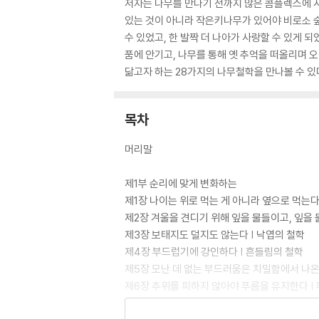
저자는 나무를 만나기 전까지 많은 콤플렉스에 
있는 것이 아니라 작은키나무가 있어야 비로소 숲
수 있었고, 한 발짝 더 나아가 사랑할 수 있게 
품에 안기고, 나무를 통해 옛 추억을 떠올리며 오
닮고자 하는 28가지의 나무철학을 만나볼 수 있
목차
머리말
제1부 순리에 맞게 변화하는
제1장 나이는 위로 먹는 게 아니라 옆으로 먹는다
제2장 겨울을 견디기 위해 잎을 물들이고, 잎을 
제3장 보태지도 덜지도 않는다 | 낙엽의 철학
제4장 부드럽기에 강인하다 | 흔들림의 철학
제5장 모난 데 없는 부드러움은 치밀함에서 나온
제6장 추위를 피하지 않아야 푸름을 유지한다 |
제7장 ‘자귀’라 쓰고, ‘자신은 가장 귀한 존재’라