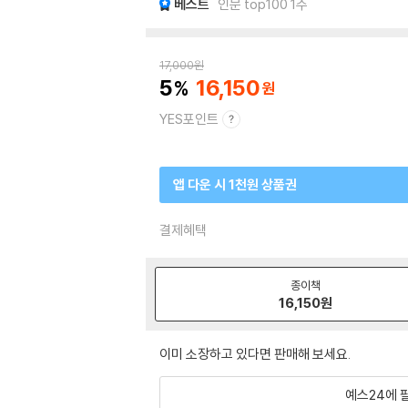
베스트
인문 top100 1주
17,000
원
5
16,150
YES포인트
앱 다운 시 1천원 상품권
결제혜택
종이책
16,150
원
이미 소장하고 있다면 판매해 보세요.
예스24에 