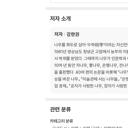
제8장 매일매일 즐겁게 살아갈 수 있을까 | 독락
제9장 ‘뿐’ 정신으로 살아가기 | 위기의 철학
제10장 손으로 꽃을 꺾지 마라 | 역지사지의 철
저자 소개
제2부 단순하고 절박한
저자 : 강판권
제11장 사소한 것에 감동하기 | 행복의 철학
제12장 자세히 보아야 사랑스럽다 | 존재의 철학
나무를 화두로 삼아 ‘수학樹學’이라는 자신만
제13장 나무는 모든 것을 꿰뚫을 수 있다 | 일
1961년 경상남도 창녕군 고암에서 농부의 아
제14장 공부는 나무 한 그루에서 시작된다 | 
사 학위를 받았다. 그때까지 나무가 인문학과 
제15장 제 역할을 다한다는 것 | 묵묵한 소신의 
10여 년 동안 차나무, 뽕나무, 은행나무, 전
제16장 등신藤身처럼 살아야 아름다운 꽃을 피울
을 출판했다. 40여 편의 논문을 비롯해 『나
제17장 소통은 겨울의 갈잎나무처럼 | 경청의 
상을 바꾼 나무』 『미술관에 사는 나무들』 『은
제18장 아름다운 관계의 조건 | 연리지의 철학
업 경제』 『공자가 사랑한 나무, 장자가 사랑한
제19장 봄을 즐기는 법 | 매화의 철학
제3부 그러나 끊임없이 치열한
관련 분류
제20장 치열하기에 아름답다 | 아까시나무의 
제21장 기다림에서 감동이 나온다 | 오동나무의
카테고리 분류
제22장 고정생장형과 자유생장형 | 다름의 철학