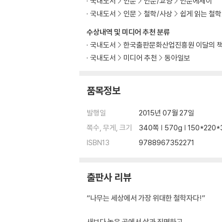
국내도서
인문
인문/교양
인문에세이
제23장 대쪽 같은 선비, 대나무의 삶 | 중도와 
국내도서
인문
철학/사상
쉽게 읽는 철
제24장 나만의 속도 찾는 법 | 대추나무의 철학
제25장 볼품없는 나무에 단단한 열매가 맺힌다 
수상내역 및 미디어 추천 분류
제26장 2000년 만에 피는 꽃 | 목련의 철학
국내도서
한국출판문화산업진흥원 이달의 
제27장 쟁기질, 마음의 에너지를 끌어올리는 법 
국내도서
미디어 추천
동아일보
제28장 위기를 극복하는 나무의 지혜 | 뿌리의 
참고문헌
품목정보
발행일
2015년 07월 27일
쪽수, 무게, 크기
340쪽 | 570g | 150*220
ISBN13
9788967352271
출판사 리뷰
“나무는 세상에서 가장 위대한 철학자다!”
새보다 높은 곳에서 삶과 직면하고