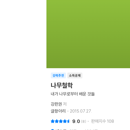
강력추천
소득공제
나무철학
내가 나무로부터 배운 것들
강판권
저
글항아리
2015.07.27.
9.0
판매지수
108
8