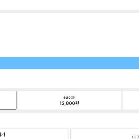
eBook
12,800
원
팔기
내 