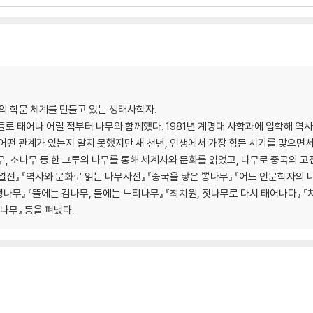
의 철학
학
의 학문 체계를 만들고 있는 생태사학자.
이관지의 철학
들로 태어나 어릴 적부터 나무와 함께했다. 1981년 계명대 사학과에 입학해 역
살구나무와 공자의 교육 철학
어떤 관계가 있는지 알지 못했지만 새 천년, 인생에서 가장 힘든 시기를 맞으면
철학
나무, 소나무 등 한 그루의 나무를 통해 세계사와 문화를 읽었고, 나무로 중국의 
 수 있다 | 여락의 철학
무열전』 『역사와 문화로 읽는 나무사전』 『중국을 낳은 뽕나무』 『어느 인문학자의 
철학
행나무』 『뜰에는 감나무, 들에는 느티나무』 『최치원, 젓나무로 다시 태어나다』 『
 나무』 등을 펴냈다.
철학
 철학