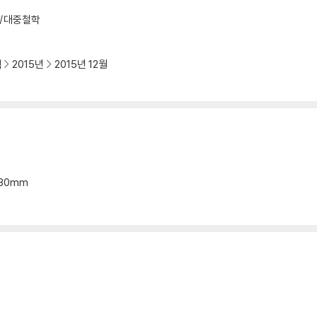
중용의 철학
학/대중철학
| 모과나무의 철학
책
2015년
2015년 12월
| 역 같은 변화의 철학
철학
*30mm