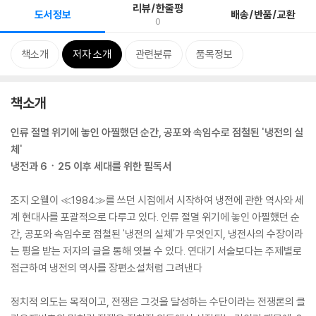
리뷰/한줄평
도서정보
배송/반품/교환
0
책소개
저자 소개
관련분류
품목정보
책소개
인류 절멸 위기에 놓인 아찔했던 순간, 공포와 속임수로 점철된 '냉전의 실
체'
냉전과 6ㆍ25 이후 세대를 위한 필독서
조지 오웰이 ≪1984≫를 쓰던 시점에서 시작하여 냉전에 관한 역사와 세
계 현대사를 포괄적으로 다루고 있다. 인류 절멸 위기에 놓인 아찔했던 순
간, 공포와 속임수로 점철된 '냉전의 실체'가 무엇인지, 냉전사의 수장이라
는 평을 받는 저자의 글을 통해 엿볼 수 있다. 연대기 서술보다는 주제별로
접근하여 냉전의 역사를 장편소설처럼 그려낸다
정치적 의도는 목적이고, 전쟁은 그것을 달성하는 수단이라는 전쟁론의 클