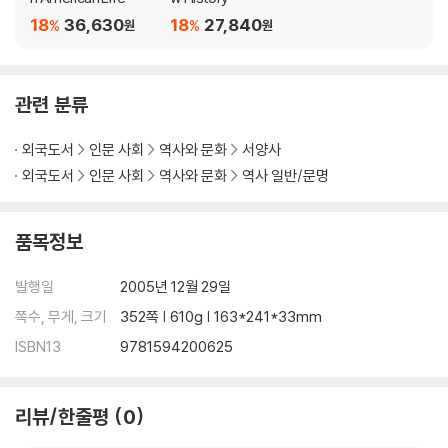
lf in a global confrontation with an implacable ideological ene
18
36,630
18
27,840
%
%
원
원
my, The Cold War tells a story whose lessons it is vitally neces
sary to understand.
관련 분류
외국도서
인문 사회
역사와 문화
서양사
외국도서
인문 사회
역사와 문화
역사 일반/문명
품목정보
발행일
2005년 12월 29일
쪽수, 무게, 크기
352쪽 | 610g | 163*241*33mm
ISBN13
9781594200625
리뷰/한줄평
0