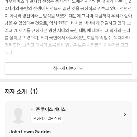
라우제비츠의 말처럼 전쟁은 정치적 의도에서 시작되는 것이기 때문에, 2
0세기의 중반의 전쟁이 냉전으로 끝난 것을 긍정적으로 보고 있다. 전면전
이 아니라 냉전이라는 방식을 택했기 때문에 그나마 지금까지 우리가 살아
남을 수 있었다는 것으로, 역사 현장과 비사를 생생하게 전달하고 있다. 그
리고 20세기를 규정지은 냉전 시대의 극한 대립에 대해서 그 역사와 논리
를 살펴보고 있으며, 위기 국면에서 이루어졌던 회담과 속임수, 독재자와
권력투쟁, 그리고 역사의 흐름을 바꿔놓은 보통 사람들의 이야기를 담고
있다.
In 1950, when Joseph Stalin, Mao Zedong, Ho Chi Minh and Kim
책소개 더보기
Il-Sung met in Moscow to discuss the future, they had reason
to feel optimistic. International communism seemed everywh
ere on the offensive: Stalin was at the height of his power; all
저자 소개
1
of Eastern Europe was securely in the Soviet camp; America's
monopoly on nuclear weapons was a thing of the past; and Ma
저
존 루이스 개디스
o's forces had assumed control over the world's most populo
us country. Everywhere on the globe, colonialism left the Wes
관심작가 알림신청
t morally compromised. The story of the previous five decade
John Lewis Gaddis
s, which saw severe economic depression, two world wars, a