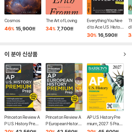
Cosmos
The Art of Loving
Everything You Nee
T
d to Ace U.S. History
d 
46
15,900
34
7,700
%
%
원
원
in One Big Fat Noteb
30
16,590
3
%
원
ook, 2nd Edition: Th
e Complete Middle
School Study Guide
이 분야 신상품
Princeton Review A
Princeton Review A
AP U.S. History Pre
P U.S. History Premi
P European History
mium, 2027: 5 Practi
um Prep, 26th Editio
Premium Prep, 25th
ce Tests + Compre
20
42,560
20
42,560
20
45,600
%
%
%
원
원
원