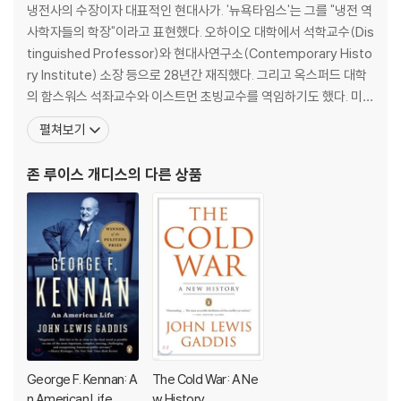
nearly successful attempt to wipe out the Jews, and the inve
냉전사의 수장이자 대표적인 현대사가. '뉴욕타임스'는 그를 "냉전 역
ntion of weapons capable of wiping out everyone, was one of
사학자들의 학장"이라고 표현했다. 오하이오 대학에서 석학교수(Dis
worst fears confirmed, and there seemed as of 1950 little sig
tinguished Professor)와 현대사연구소(Contemporary Histo
n, at least to the West, that the next fifty years would be any l
ry Institute) 소장 등으로 28년간 재직했다. 그리고 옥스퍼드 대학
ess dark.
의 함스워스 석좌교수와 이스트먼 초빙교수를 역임하기도 했다. 미국
국제관계사학회(SHAFR) 회장을 지냈으며, 현재 예일 대학 사학과
펼쳐보기
In fact, of course, the century's end brought the widespread t
의 로버트 러빗(Robert A. Lovett) 석좌교수이자 냉전 국제사 프
riumph of political and economic freedom over its ideological
로젝트 자문위원이며 CNN 다큐멘터리 '냉전'의 고문으로 있다. 오하
존 루이스 개디스
의 다른 상품
enemies. How did this happen? How did fear become hope? I
이오 대학,
n The Cold War, John Lewis Gaddis makes a major contributio
n to our understanding of this epochal story. Beginning with W
orld War II and ending with the collapse of the Soviet Union, he
provides a thrilling account of the strategic dynamics that dro
ve the age, rich with illuminating portraits of its major personal
ities and much fresh insight into its most crucial events. The fi
rst significant distillation of cold war scholarship for a general r
eadership, The Cold War contains much new and often startlin
g information drawn from newly opened Soviet, East Europea
George F. Kennan: A
The Cold War: A Ne
n, and Chinese archives. Now, as America once again finds itse
n American Life
w History