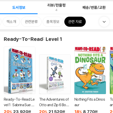
리뷰/한줄평
도서정보
배송/반품/교환
4
책소개
관련분류
품목정보
관련 자료
Ready-To-Read: Level 1
Ready-To-Read Le
The Adventures of
Nothing Fits a Dinos
T
vel 1 : Sabrina Sue Lo
Otto and Zip 6 Book
aur
a
ves to Travel! (Boxe
s Collection
d 
20
23,920
20
21,520
18
8,770
2
%
%
%
원
원
원