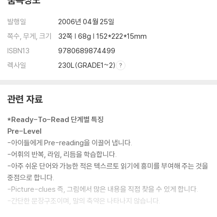
발행일
2006년 04월 25일
쪽수, 무게, 크기
32쪽 | 68g | 152*222*15mm
ISBN13
9780689874499
렉사일
230L(GRADE1~2)
관련 자료
*Ready-To-Read 단계별 특징
Pre-Level
-아이들에게 Pre-reading을 이끌어 냅니다.
-어휘의 반복, 라임, 리듬을 학습합니다.
-아주 쉬운 단어와 가능한 적은 텍스르토 읽기에 흥미를 부여해 주는 것을
중점으로 합니다.
-Picture-clues 즉, 그림에서 많은 내용을 직접 찾을 수 있게 합니다.
-간단한 문장구조이며, 말의 축약은 나타나지 않습니다.