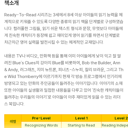
책소개
Ready-To-Read 시리즈는 3세에서 8세 이상 아이들의 읽기 능력을 체
계적으로 키워줄 수 있도록 다양한 종류의 읽기 책을 단계별로 구성하였습
니다. 컬러풀한 그림들, 읽기 쉬운 텍스트 형식과 문장, 무엇보다 아이들에
게 친숙한 캐릭터가 등장해 쉽고 재미있게 영어 읽기를 하면서 단계별로
차근차근 영어 실력을 발전시킬 수 있는 체계적인 교재입니다.
내용은 TV나 비디오, 만화책 등을 통해 이미 아이들에게 낯이 익고 잘 알
려진 Blue's Clues의 강아지 Blue를 비롯하여, Bob the Builder, Ann
& Andy, 러그래츠, 지미 뉴트론, 피너츠-스누피, 찰리 브라운, 그리고 Th
e Wild Thornberry에 이르기까지 현재 각 방송 프로그램에서 인기리에
방영되고 있는 만화의 주인공들이 들려주는 이야기입니다. 이야기의 소재
또한 아이들의 실생활과 밀접한 내용들을 다루고 있어 '친숙한 캐릭터들이
들려주는 우리들의 이야기'로 아이들이 아주 재미있게 읽을 수 있는 리더
스 북입니다.
Pre-Level
Level 1
Level 2
레벨
Recognizing Words
Starting to Read
Reading Indepe