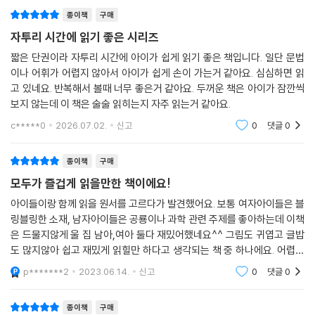
-Paragraphs가 소개되고 Compound sentences는 더 중요하게 됩
종이책
구매
니다.
자투리 시간에 읽기 좋은 시리즈
-축약 부분 역시 중요하게 나타납니다.
짧은 단권이라 자투리 시간에 아이가 쉽게 읽기 좋은 책입니다. 일단 문법
-스토리 상 서스펜스가 더해집니다.
이나 어휘가 어렵지 않아서 아이가 쉽게 손이 가는거 같아요. 심심하면 읽
고 있네요. 반복해서 볼때 너무 좋은거 같아요. 두꺼운 책은 아이가 잠깐씩
보지 않는데 이 책은 술술 읽히는지 자주 읽는거 같아요.
c*****0
2026.07.02.
신고
0
댓글
0
종이책
구매
모두가 즐겁게 읽을만한 책이에요!
아이들이랑 함께 읽을 원서를 고르다가 발견했어요. 보통 여자아이들은 블
링블링한 소재, 남자아이들은 공룡이나 과학 관련 주제를 좋아하는데 이책
은 드물지않게 울 집 남아,여아 둘다 재밌어했네요^^ 그림도 귀엽고 글밥
도 많지않아 쉽고 재밌게 읽힐만 하다고 생각되는 책 중 하나에요. 어렵지
않게 재밌게 읽히고 싶은분께 추천드리는 책이에요~!
p*******2
2023.06.14.
신고
0
댓글
0
종이책
구매