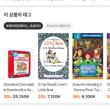
d Set)
이 상품의 태그
#영어와친해지는_초급리더
#초급리더를읽어요
Scholastic Decodab
[I Can Read] Level 1 :
Step Into Reading 2
St
le Readers Box Set
Little Bear
: Disney/Pixar Toy S
: 
Level A (StoryPlus
tory 5 : Bonnie's Ne
to
30
25,130
20
7,120
36
6,100
3
%
%
%
원
원
원
QR코드)
w Toy