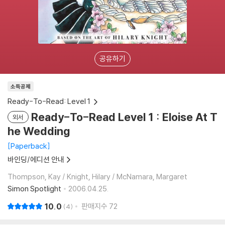
공유하기
소득공제
Ready-To-Read: Level 1
Ready-To-Read Level 1 : Eloise At T
외서
he Wedding
Paperback
바인딩/에디션 안내
Thompson, Kay / Knight, Hilary / McNamara, Margaret
Simon Spotlight
2006.04.25.
10.0
판매지수
72
4