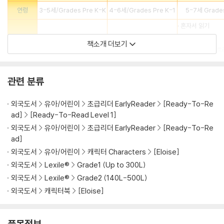
연령
3-5세/Grades Pre K-K
4-6세/Grades Pre K-1
5-7세 Grade
· 혼자서 읽기
· 단어 인지 단계
· 읽기 시작하는 단계
시작하는 단계
책소개 더보기
· 라임과 단어 반복
· 간단한 스토리
· 좀더 복잡한 스토
특징
· 유사 단어들과 구문
· 좀 더 많은 단어 수
· 다양해진 문장 구
· 짧고 간단한 문장
· 좀 더 길어진 문장
· 단락과 짧은 내용
관련 분류
챕터
페이지수
24-32
32
32
외국도서
유아/어린이
초급리더 EarlyReader
[Ready-To-Re
ad]
[Ready-To-Read Level 1]
문장수
1~2
4~5
6~8
외국도서
유아/어린이
초급리더 EarlyReader
[Ready-To-Re
어휘수
30-60 words
75-250 words
250-750 w
ad]
외국도서
유아/어린이
캐릭터 Characters
[Eloise]
(* 대상 연령 : 3-8세, 미국 기준)
외국도서
Lexile®
Grade1 (Up to 300L)
While attending her very first day at her new school, Becky ta
외국도서
Lexile®
Grade2 (140L-500L)
kes an interest in the elections for class president being held
외국도서
캐릭터북
[Eloise]
and so decides to make a speech of her own, winning her gre
at respect and the presidency itself! Simultaneous.
품목정보