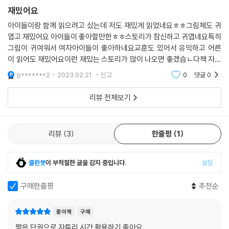
재밌어요
아이들이랑 함께 읽으려고 샀는데 저도 재밌게 읽었네요ㅎㅎ그림체도 귀
엽고 재밌어요 아이들이 좋아할만한ㅎㅎ스토리가 참신하고 귀엽네요특히
그림이 귀여워서 여자아이들이 좋아하네요교훈도 있어서 유익하고 어른
이 읽어도 재밌어요이런 재밌는 스토리가 많이 나오면 좋겠습ㄴ다책 자체
는 그리 두껍지 않고 얇은편이에요 내용이나 단어도 어렵지 않은 편인거같
p*******2
2023.02.21.
신고
0
댓글
0
아요표현이 쉬워서 술술
리뷰 전체보기
리뷰
3
한줄평
1
클린봇
이 부적절한 글을 감지 중입니다.
설정
구매한줄평
추천순
종이책
구매
짧은 단권으로 자투리 시간 활용하기 좋아요.