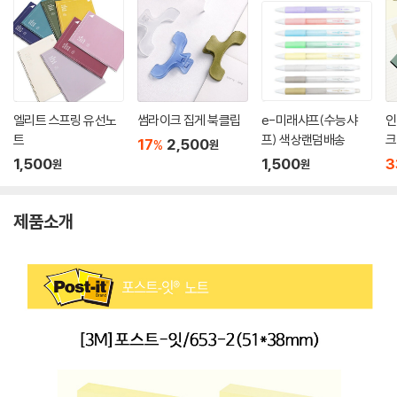
엘리트 스프링 유선노
썸라이크 집게 북클립
e-미래샤프(수능샤
인
트
프) 색상랜덤배송
크
17
2,500
%
원
1,500
1,500
3
원
원
제품소개