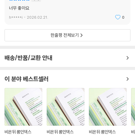
너무 좋아요
h*****i
2026.02.21.
0
한줄평 전체보기
배송/반품/교환 안내
이 분야 베스트셀러
비온뒤 롱인덱스
비온뒤 롱인덱스
비온뒤 롱인덱스
비