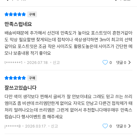
구매
만족스럽네요
배송비때문에 추가해서 산건데 만족도가 높아요 포스트잇이 흔한거같아
도 막상 필요할땐 찾게되는데 접착이나 색상생각하면 3m이 최고의 선택
같아요 포스트잇은 조금 작은 사이즈도 활용도높은데 사이즈가 간단한 메
모나 보충내용 적기 좋아요
t*******1
2026.07.18.
신고
0
댓글
0
구매
잘쓰고있습니다
다만 색이 생각보다 찐해서 글씨가 잘 안보이네요 그래도 믿고 쓰는 쓰리
엠이죠 좀 비싼데 쓰리엠만한게 없어요 자국도 안남고 다른건 접착제가 때
처리 말려나오는데 쓰리앰은 그런게 없어서 추천합니다매우매우 만족스
럽습니다 행사이벤트 좀 해주세요
j******8
2026.03.17.
신고
0
댓글
0