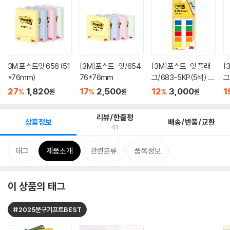
3M 포스트잇 656 (51
[3M]포스트-잇/654
[3M]포스트-잇 플래
[
*76mm)
76*76mm
그/683-5KP(5색) 4
그
4*12mm 20...
4*
27
1,820
17
2,500
12
3,000
1
%
%
%
원
원
원
리뷰/한줄평
상품정보
배송/반품/교환
41
태그
제품소개
관련분류
품목정보
이 상품의 태그
#2025문구기프트BEST