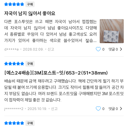
구매
자국이 남지 읺아서 좋아요
다른 포스투잇은 쓰고 떼면 자국이 남아서 찝찝헸는
데 자국이 남지 읺아서 넘넘 좋아요사이즈도 다양해
서 종류별로 쑤임이 다 있어서 넘넘 좋고색상도 요러
가지가 있어서 좋아하는 색으로 쓸수있어서 젛숩니
다.가격도 세일을 해서 저렴하게 사용할수있습니다
d*****e
2026.02.09.
신고
0
댓글
0
구매
[예스24배송][3M]포스트-잇/653-2(51*38mm)
배송비 때문에 금액 채우려고 구매했습니다. 책에 간단하게 필기 하기 부
담될 때 붙여 쓰기에 유용합니다. 크기도 작아서 필통에 잘 들어가 공간 차
지 부담도 없습니다. 여러 브랜드 포스트잇을 구매해봤지만 3M 포스트잇
이 접착력이 제일 좋은 것 같습니다.
j********2
2025.10.19.
신고
0
댓글
0
구매