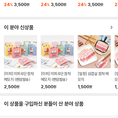
24
3,500
24
3,500
24
3,500
2
%
%
%
원
원
원
이 분야 신상품
[미피] 미피 6단 점착
[미피] 미피 6단 점착
[일정] 삼겹살 점착 메
[
메모지 (랜덤발송)
메모지 (랜덤발송)
모지
모
2,500
2,500
1,500
1
원
원
원
이 상품을 구입하신 분들이 산 분야 상품