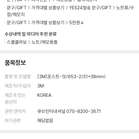
문구/GIFT
가격대별 상품보기
YES24발송 문구/GIFT
노트류/수
첩/메모지
문구/GIFT
가격대별 상품보기
5천원↓
수상내역 및 미디어 추천 분류
스쿨콜라보
노트/메모용품
품목정보
품명 및 모델명
[3M]포스트-잇/653-2(51*38mm)
제조자/수입자
3M
제조국 또는
KOREA
원산지
관련 연락처
큐브인터내셔널 070-8200-3671
허가관련
해당없음