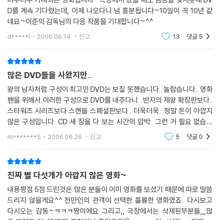
D를 계속 기다렸는데, 이제 나오다니 넘 흥분됩니다~10일이 꼭 10년 같
네요~이준익 감독님의 다음 작품을 기대합니다~^^
d*****l
2006.06.14.
신고
13
댓글
5
많은 DVD들을 사왔지만..
왕의 남자처럼 구성이 최고인 DVD는 보질 못했습니다.. 놀랍습니다.. 영화
팬을 위해서 이러한 구성으로 DVD를 내주다니.. 반지의 제왕 확장판보다..
스타워즈 시리즈보다 스캔들 스폐셜판보다.. 더욱더욱.. 정말 돈이 아깝지
않은 구성입니다. CD 세 장을 다 보는 시간의 압박.. 그런 거 필요 없습니
다. 구성품은 사진에서 보여지는 그대로 입니다. 외면상으로도 받아들고
m*******5
2006.06.26.
신고
5
댓글
0
만족했지만 안
진짜 별 다섯개가 아깝지 않은 영화~
내용평점 5점 드린것은 많은 분들이 이미 영화를 보셨기 때문에 따로 말씀
드리지 않을게요^^ 천만인의 관객이 선택한 훌륭한 영화였죠.. 다시보고
다시오는 감동~ㅋㅋㅋ짱이에요 그리고,, 극장에서는 삭제된부분들,,,많