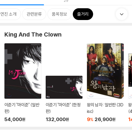
29
출연진 소개
관련분류
품목정보
줄거리
King And The Clown
이준기 "마이준" (일반
이준기 "마이준" (한정
왕의 남자 : 일반판 (3D
왕
판)
판)
isc)
(
설
54,000
132,000
9
26,900
1
%
원
원
원