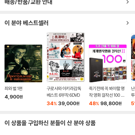
배송/반품/교환 안내
이 분야 베스트셀러
죄와 벌 1편
구로사와 아키라감독
죽기전에 꼭 봐야할 명
난
베스트 6부작 6DVD
작 영화 걸작선 100 선
투
4,900
원
2부
34
39,000
48
98,800
5
%
%
원
원
이 상품을 구입하신 분들이 산 분야 상품