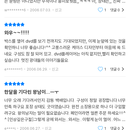
은 분량은 아니었지만 무척이나 흥미로웟음,,ㅋㅋㅋ 아, 상태는,, 진짜 좋
아요! 제가 다른 책들이랑 같이 주문했는데 디브이디만 따로 또 작은 박스
w********6
2006.07.03.
신고
1
댓글
0
에 별개
와우~~!!!!!
박스를 열어 dvd를 보기 전까지도 기대되었지만, 이제 눈앞에 있는 것을
확인하니 너무 좋습니다!^^ 고풍스러운 케이스 디자인부터 마음에 쏙 드
네요. 구성도 참 잘 되어 있고.. dvd플레이어는 아직 없지만,빨리 확인하고
싶습니다. 멋진 광대들의 이야기들을요.
e*******1
2006.06.29.
신고
1
댓글
0
한달을 기다린 왕남이...ㅡㅜ
너무 오래 기다려서인지 감동 백배입니다. 구성이 정말 굉장합니다.너무
만족 하구요 포장 상태도 굿이였습니다. 완전 소장용으로 하나 더 구입할
려구요. 왕의남자는 말이 필요없습니다. 폐인이라면 얼른 주문 하세요!!!^
^ [인상깊은구절]그렇게 궁에 와서는...와서는...이렇게 눈이 멀어...어느 잡
놈이 그 놈 마음 훔쳐가는 걸 못보고...
e****j
2006.06.27.
신고
1
댓글
0