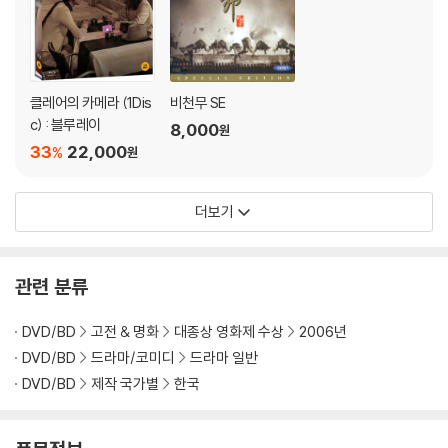
클레어의 카메라 (1Dis
비천무 SE
c) : 블루레이
8,000
원
33
22,000
%
원
더보기
관련 분류
DVD/BD
고전 & 명화
대종상 영화제 수상
2006년
DVD/BD
드라마/코미디
드라마 일반
DVD/BD
제작 국가별
한국