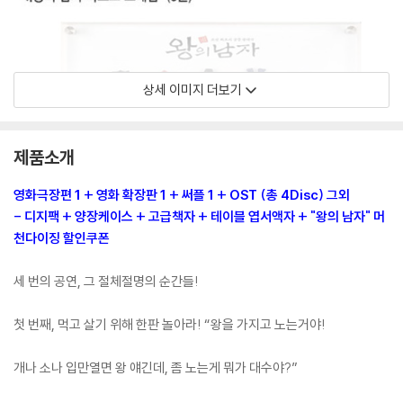
상세 이미지 더보기
제품소개
영화극장편 1 + 영화 확장판 1 + 써플 1 + OST (총 4Disc) 그외
- 디지팩 + 양장케이스 + 고급책자 + 테이블 엽서액자 + "왕의 남자" 머
천다이징 할인쿠폰
세 번의 공연, 그 절체절명의 순간들!
첫 번째, 먹고 살기 위해 한판 놀아라! “왕을 가지고 노는거야!
개나 소나 입만열면 왕 얘긴데, 좀 노는게 뭐가 대수야?”