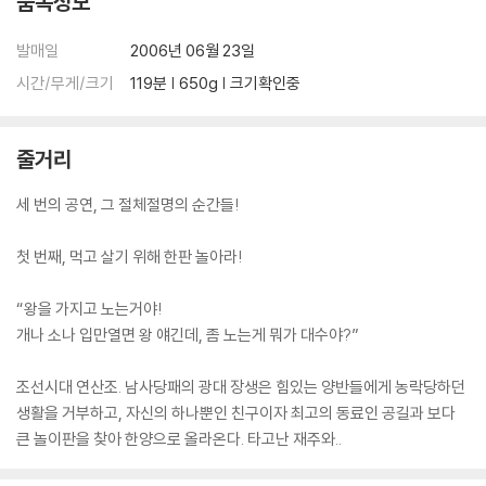
품목정보
발매일
2006년 06월 23일
시간/무게/크기
119분 | 650g | 크기확인중
줄거리
세 번의 공연, 그 절체절명의 순간들!
첫 번째, 먹고 살기 위해 한판 놀아라!
“왕을 가지고 노는거야!
개나 소나 입만열면 왕 얘긴데, 좀 노는게 뭐가 대수야?”
조선시대 연산조. 남사당패의 광대 장생은 힘있는 양반들에게 농락당하던
생활을 거부하고, 자신의 하나뿐인 친구이자 최고의 동료인 공길과 보다
큰 놀이판을 찾아 한양으로 올라온다. 타고난 재주와..