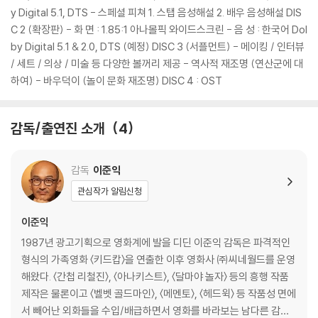
y Digital 5.1, DTS - 스페셜 피쳐 1. 스탭 음성해설 2. 배우 음성해설 DIS
세 번째, 누군가의 목숨을 걸고 한판 놀아라!
C 2 (확장판) - 화 면 : 1.85:1 아나몰픽 와이드스크린 - 음 성 : 한국어 Dol
by Digital 5.1 & 2.0, DTS (예정) DISC 3 (서플먼트) - 메이킹 / 인터뷰
“소극을 할 때마다 누가 작살이 나니 살 떨려서 하겠어 어디?”
/ 세트 / 의상 / 미술 등 다양한 볼꺼리 제공 - 역사적 재조명 (연산군에 대
하여) - 바우덕이 (놀이 문화 재조명) DISC 4 : OST
궁에 들어온 광대들은 신바람이 나서 탐관오리의 비리를 풍자하는 공연을
선보이고, 왕은 즐거워한다. 하지만 중신들의 분위기가 싸늘함을 감지한
감독/출연진 소개
4
왕이 중신 중 한 명을 웃지 않는다는 이유로 탐관오리라는 명목으로 형벌
을 내리고 연회장엔 긴장감이 감돈다.
연이은 연회에서 광대들은 여인들의 암투로 인해 왕이 후궁에게 사약을 내
감독
이준익
리는 경극을 연기하고, 연산은 같은 이유로 왕에게 사약을 받았던 생모 폐
관심작가 알림신청
비 윤씨를 상기하며 진노하여 그 자리에서 선왕의 여자들을 칼로 베어 죽
게 한다. 광대들이 공연을 할 때마다 궁이 피바다로 변하자, 흥을 잃은 장생
이준익
은 궁을 떠나겠다고 하지만 공길은 알 수 없는 이유로 남겠다고 한다. 그 사
1987년 광고기획으로 영화계에 발을 디딘 이준익 감독은 파격적인
이 왕에 반발한 중신들은 광대를 쫓기 위한 음모를 꾸미고 왕의 관심을 광
형식의 가족영화 〈키드캅〉을 연출한 이후 영화사 ㈜씨네월드를 운영
대에게 빼앗겼다는 질투심에 휩싸인 녹수 역시 은밀한 계략을 꾸민다.
해왔다. 〈간첩 리철진〉, 〈아나키스트〉, 〈달마야 놀자〉 등의 흥행 작품
제작은 물론이고 〈벨벳 골드마인〉, 〈메멘토〉, 〈헤드윅〉 등 작품성 면에
DVD/ Blu-ray 구매시 참고 사항 안내드립니다.
서 빼어난 외화들을 수입/배급하면서 영화를 바라보는 남다른 감각