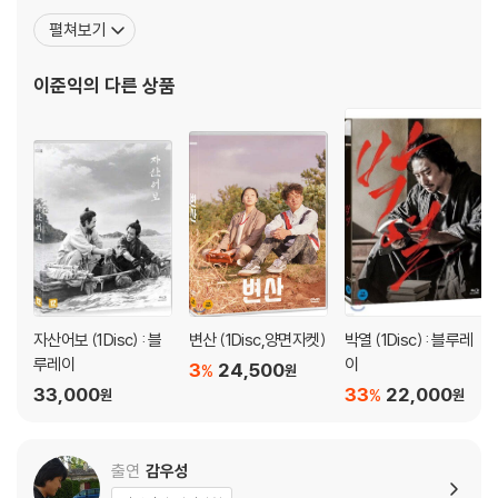
을 과시해왔다. 2003년에는 퓨전사극이라는 새로운 장르를 연 〈황
※ 4K블루레이, 3D 블루레이 재생 관련 안내
펼쳐보기
산벌〉을 제작/연출하여 전국 290만 관객을 동원한 바 있는 이준익
1) 4K UHD 디스크는 대용량의 데이터 전송이 필요하므로 4K전용 플레
감독은 2005년〈왕의 남자〉를 통해 전작의 노하우를 살려 더욱 더 견
이어를 사용하셔야 합니다. 더불어 플레이어 소프트웨어 최신 버전의 업데
이준익
의 다른 상품
고하고 짜임새 있게 표현된정통 사극
이트, 대용량 케이블 사용이 필수입니다.
2) 3D 블루레이는 전용 플레이어와 3D 지원 TV를 통해서만 재생 가능합
니다.
※ 아웃케이스/구성품/포장 상태
1) 제작/배송 과정에서 경미한 아웃케이스 주름, 모서리 눌림 및 갈라짐이
발생할 수 있습니다. 반품을 원하실 경우 미개봉 상태로 문의 부탁드립니
다.
2) 스틸북 케이스 제작 과정에서 기포 혹은 경미한 인쇄 오류가 발생할 수
자산어보 (1Disc) : 블
변산 (1Disc,양면자켓)
박열 (1Disc) : 블루레
있습니다.
루레이
이
3
24,500
%
원
3) 렌티큘러 스틸북의 경우, 보호필름이 붙어 판매되기도 합니다. 보호필
33,000
33
22,000
%
원
원
름 손상에 의한 교환/반품은 불가합니다.
4) 본품 보호를 위해 노란색의 카톤 박스로 재포장한 경우, 카톤박스 손상
에 의한 교환/반품은 불가합니다.
출연
감우성
5) 아웃케이스/구성품/포장 상태 불량에 의한 교환/반품 신청시 불량 확