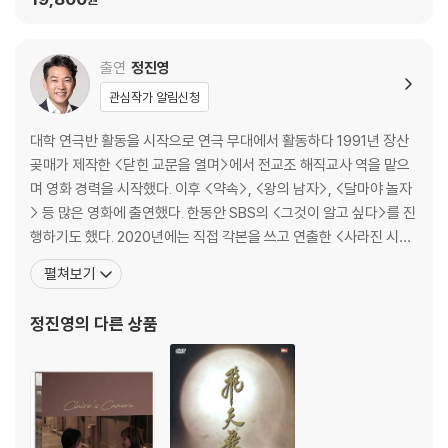
※ 교환/반품 안내
1) 불량으로 인한 교환/반품 요청 시에는 불량 확인을 위해 개봉 시의 동영
출연
정진영
상을 요청할 수 있으며, 동영상이 없는 경우 교환/반품이 제한될 수 있습니
관심작가 알림신청
다.
관련 사진과 동영상 및 재생 기기 모델명을 첨부하여 첨부하여 고객센터에
대학 연극반 활동을 시작으로 연극 무대에서 활동하다 1991년 장산
문의 바랍니다.
곶매가 제작한 <닫힌 교문을 열며>에서 전교조 해직교사 역을 맡으
2) 사양 오인지, 오 구매, 변심 사유로의 반품은 제품 개봉 전에만 운임비
며 영화 경력을 시작했다. 이후 <약속>, <왕의 남자>, <달마야 놀자
부담 후 처리 가능합니다.
> 등 많은 영화에 출연했다. 한동안 SBS의 <그것이 알고 싶다>를 진
3) 스틸북 한정판, 초회 한정판의 경우 제작 수량이 한정되어 있고, 택배
행하기도 했다. 2020년에는 직접 각본을 쓰고 연출한 <사라진 시간
이동 과정에서의 손상이 발생하면, 재 판매가 어려우므로 신중한 구매 선
>으로 어린 시절 품었던 영화감독의 꿈을 이루었다..[필모그래피]바
펼쳐보기
택을 부탁드립니다.
람의 나라 (TV)()|조연배우 약속 (1998)(1998)|주연배우 링 (199
4) 한정판 상품의 변심, 오구매로 인한 반품은 회송된 상품의 상태 확인 후
9)(1999)|주연배우 비천무 (2000)(2000)|주연배우 교도소 월드
정진영
의 다른 상품
진행이 가능합니다. 택배 이동 중 파손이 발생하지 않도록 완충 포장을 부
컵(2001)|주연배우
탁드립니다.