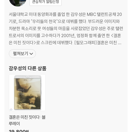
관심작가 알림신청
인을 위해 개봉 시의 동영상을 요청할 수 있으며, 동영상이 없는 경우 교
환/반품이 제한될 수 있습니다.
서울대학교 미대 동양화과를 졸업 한 감우성은 MBC 탤런트공채 20
기로, 드라마 "우리들의 천국"으로 데뷔를 했다. 부드러운 이미지와
※ 디스크 재생 불량
차분한 목소리로 뭇 여성들의 마음을 사로잡았던 감우성은 주로 탤런
1) 기기 문제로 인해 발생하는 재생 불량 현상에 대해서는 반품/교환이 불
트로서의 이미지를 고수하다가 2001년, 엄정화 함께 출연 한 <결혼
가하니 최신 소프트웨어로 업데이트된 DVD/BD 전용 기기에서 재생하실
은 미친 짓이다>로 스크린에 데뷔했다. [필모그래피]결혼은 미친 짓
것을 권유해 드립니다.
이다(2002)|주연배우 거미숲(2004)|강 민 알포인트(2004)|최태
2) 정전기와 먼지로 인해 재생이 원활하지 않은 경우가 있습니다. 디스크
펼쳐보기
인 중위 간큰가족(2005)|김명석 왕의 남자(2005)|장생 왕의 남자
를 마른 천으로 닦으시거나, DVD 클리너 등 전용 제품을 이용하면 대부분
(디지털상영)(2005)|주연배우 왕의 남자+10분단편(2005)|주연
해결됩니다.
감우성
의 다른 상품
배우 쏜다(2006)|박만수 내사
3) 일부 PC 연결형 ODD의 경우 호환 상의 문제로 정상적인 디스크도 재
생이 불가능한 경우가 있습니다. 독립형 전용 플레이어 사용을 권장드리
며, ODD 사용으로 인한 재생 불량의 경우 교환 시에도 동일한 오류가 발
생할 수 있음을 알려드립니다.
※ 디스크 외관 불량
디스크에 미세한 잔 흠집이 남아있거나 인쇄 면이 깨끗하지 않은 경우가
결혼은 미친 짓이다 : 블
있으며, 상품의 불량이 아닙니다. 단, 재생에 이상이 있는 경우에는 불량으
루레이
로 인한 반품/교환이 가능합니다.
19,800
원