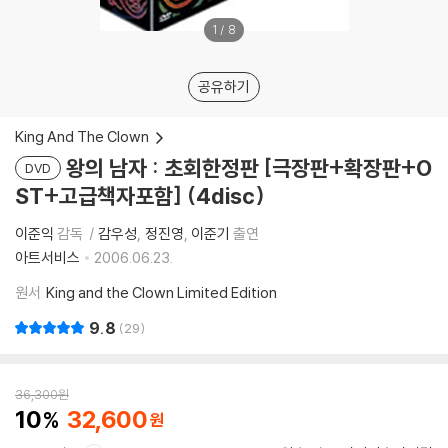
1
/
8
공유하기
King And The Clown
왕의 남자 : 초회한정판 [극장판+확장판+O
DVD
ST+고급책자포함] (4disc)
이준익
감독
감우성
정진영
이준기
출연
아트서비스
2006.06.23.
원서
King and the Clown Limited Edition
9.8
29
36,300
원
10
32,600