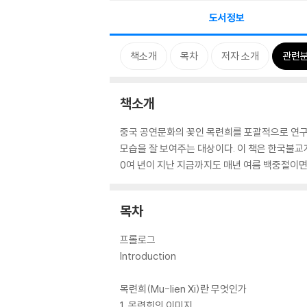
도서정보
책소개
목차
저자 소개
관련
책소개
중국 공연문화의 꽃인 목련희를 포괄적으로 연구
모습을 잘 보여주는 대상이다. 이 책은 한국불교
0여 년이 지난 지금까지도 매년 여름 백중절이
목차
프롤로그
Introduction
목련희(Mu-lien Xi)란 무엇인가
1. 목련희의 이미지