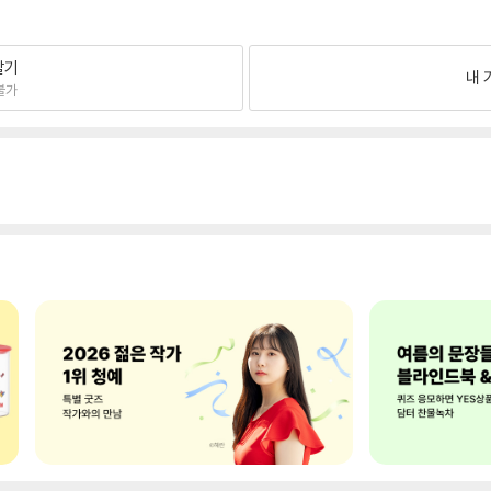
팔기
내 
불가