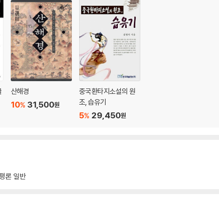
글
산해경
중국환타지소설의 원
조, 습유기
10
31,500
%
원
5
29,450
%
원
평론 일반