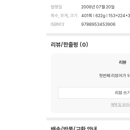
발행일
2006년 07월 20일
제1절 공연
쪽수, 무게, 크기
401쪽 | 622g | 153*224
1. 공연실황
ISBN13
9788953453906
2. 공연목적
3. 관객의 반응
제2절 기록
리뷰/한줄평
0
1. 기록 자료의 간행
2. 기록 담당자
3. 기록의 목적
리뷰
4. 독자의 반응
제3절 후원계층
첫번째 리뷰어가 
1. 휘주상인
2.상인자본과 목련희
리뷰 쓰
제4절 소결
혜택 및 유의
제5장 결론
참고문헌
배송/반품/교환 안내
미주