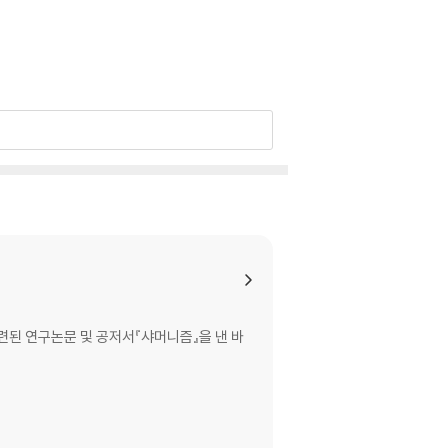
된 연구논문 및 공저서『샤머니즘』을 낸 바