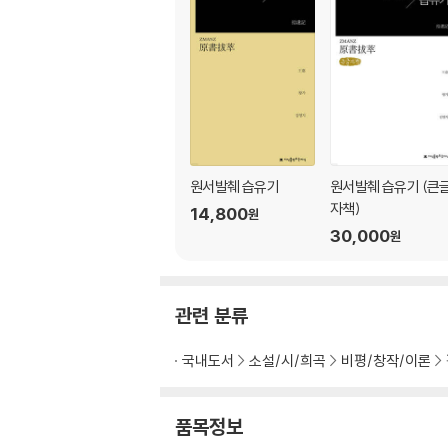
제3장 목련의의 구성요소
제1절 공간
1. 공간의 존재
2. 공간별 의미
제2절 인물
1. 인물의 종류
2. 인물 간의 관계
원서발췌 습유기
원서발췌 습유기 (큰
제3절 장치
자책)
14,800
원
1. 논쟁
30,000
원
2. 패러디
3. 득승두회와 설자
4. 잡기
관련 분류
5. 민가
6. 의식
국내도서
소설/시/희곡
비평/창작/이론
7. 삽화
제4절 소결
품목정보
제4장 목련희의 공연과 기록