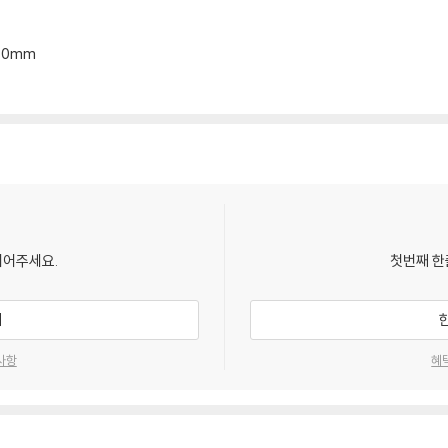
*30mm
되어주세요.
첫번째 한
기
사항
혜