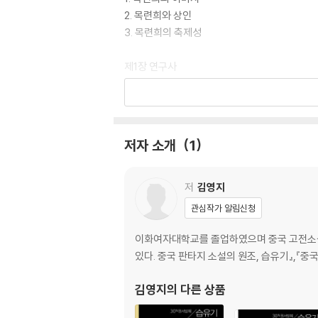
2. 목련희와 상인
3. 목련희의 축제성
제1장 연구사
제1절 연구사
제2절 연구방법
제3절 연구범주
저자 소개
1
제2장 목련이야기의 변천
저
김영지
제1절 원형단계 - 불경
관심작가 알림신청
제2절 변화 1 - 변문
제3절 변화 2 - 희문, 보권
이화여자대학교를 졸업하였으며 중국 고전소설
1. 희문 속의 목련이야기
있다. 중국 판타지 소설의 원조, 습유기』,『중
2. 보권 속의 목련이야기
3. 설창 속의 목련이야기
김영지
의 다른 상품