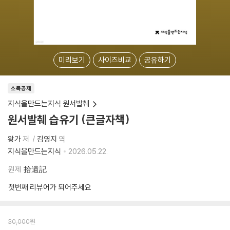
미리보기
사이즈비교
공유하기
소득공제
지식을만드는지식 원서발췌
원서발췌 습유기 (큰글자책)
왕가
저
김영지
역
지식을만드는지식
2026.05.22.
원제
拾遺記
첫번째 리뷰어가 되어주세요
30,000
원