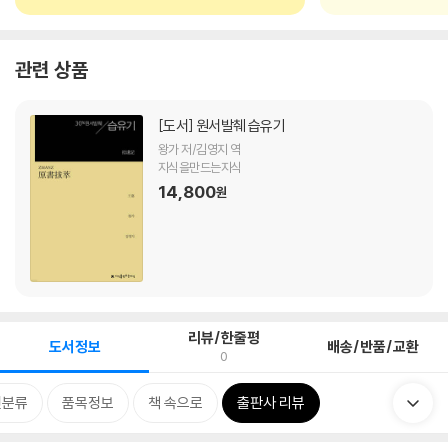
관련 상품
[도서]
원서발췌 습유기
왕가 저/김영지 역
지식을만드는지식
14,800
원
리뷰/한줄평
도서정보
배송/반품/교환
0
련분류
품목정보
책 속으로
출판사 리뷰