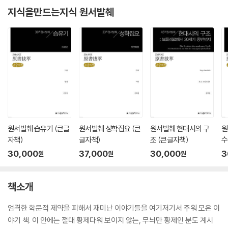
지식을만드는지식 원서발췌
원서발췌 습유기 (큰글
원서발췌 성학집요 (큰
원서발췌 현대시의 구
원
자책)
글자책)
조 (큰글자책)
수
30,000
37,000
30,000
3
원
원
원
책소개
엄격한 학문적 제약을 피해서 재미난 이야기들을 여기저기서 주워 모은 이
야기 책. 이 안에는 절대 황제다워 보이지 않는, 무늬만 황제인 분도 계시