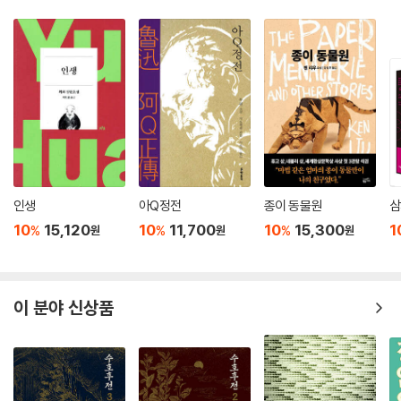
해선(尸解仙)이라고도 한다. 아무튼 왕가는 도교의 방사(方士)였고 사
람들은 그의 《습유기》를 즐겨 읽었다.
목차를 보면 《습유기》는 역사책을 닮았다. 시대별로 배열된 점이 그렇고
왕의 연호를 따르고 있는 점도 그렇다. 마지막 10권은 산을 박물지처럼 언
급해서 《습유명산기(拾遺名山記)》라고도 한다. 1권에서 4권까지는 삼
황오제부터 주(周) 무왕(武王), 영왕(靈王), 목왕(穆王), 연(燕) 소왕
(昭王), 진시황(秦始皇), 한(漢) 무제(武帝), 성제(成帝), 애제(哀帝)
등 신선술을 좋아했던 왕들이 나오고, 5권에서 9권은 학자와 귀족의 일화
인생
아Q정전
종이 동물원
삼
가 주로 나온다. 그중에서 지금 읽기에도 신선하고 흥미롭거나 인생에 도
10
15,120
10
11,700
10
15,300
1
%
%
%
원
원
원
움이 될 만한 이야기를 발췌해 보았다. 독자들이 신화시대를 이해하기 쉽
도록 1. 춘황(春皇) 포희(庖犧) 2. 염제(炎帝) 신농(神農) 3. 헌원(軒
轅) 황제(黃帝) 4. 소호(少昊)를 배열하고 나서, 요(堯) 임금과 순(舜)
임금 그리고 우(禹) 임금에 한 번호씩 매겼으며, 이후로는 인물 이름과 나
이 분야 신상품
라 이름이 섞여 있는 원서의 목차 대신 발췌본의 목차를 따로 마련하였다.
그 순서는 하(夏) 은(殷) 주(周), 춘추전국의 진(晉)과 연(燕), 진시황의
진(秦), 한(漢), 위(魏), 오(吳), 촉(蜀), 그리고 진(晉)으로 역사서의 왕
조명과 일치한다.