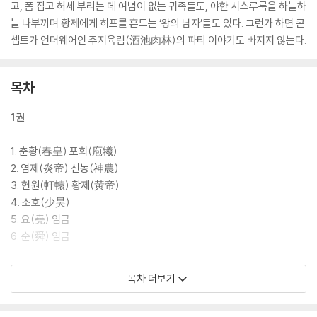
고, 폼 잡고 허세 부리는 데 여념이 없는 귀족들도, 야한 시스루룩을 하늘하
늘 나부끼며 황제에게 히프를 흔드는 ‘왕의 남자’들도 있다. 그런가 하면 콘
셉트가 언더웨어인 주지육림(酒池肉林)의 파티 이야기도 빠지지 않는다.
목차
1권
1. 춘황(春皇) 포희(庖犧)
2. 염제(炎帝) 신농(神農)
3. 헌원(軒轅) 황제(黃帝)
4. 소호(少昊)
5. 요(堯) 임금
6. 순(舜) 임금
2권
목차 더보기
7. 우(禹) 임금