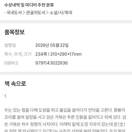
수상내역 및 미디어 추천 분류
국내도서
큰글자도서
소설/시/희곡
품목정보
발행일
2026년 05월 22일
쪽수, 무게, 크기
234쪽 | 210*290*17mm
ISBN13
9791143022936
책 속으로
1.
우는 있는 힘을 다해 도랑을 파고 물길을 끌어다가 언덕을 고른다. 황룡이
꼬리를 끌며 앞장을 서고 검은 거북은 푸른 진흙을 짊어지고 뒤에 섰다. 검
은 거북은 하수 정령의 사자이다. 아래턱 밑에 도장 자국이 있는데 문(文)
은 전부 옛 전서체이고 자(字)는 구주의 산천을 본떠 만들었다. 우가 뚫어