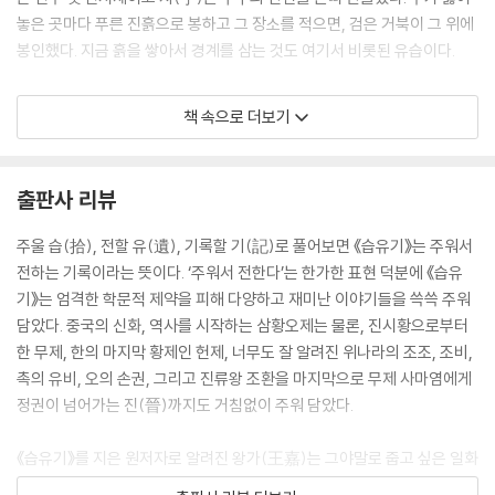
놓은 곳마다 푸른 진흙으로 봉하고 그 장소를 적으면, 검은 거북이 그 위에
봉인했다. 지금 흙을 쌓아서 경계를 삼는 것도 여기서 비롯된 유습이다.
2.
책 속으로 더보기
조증이 천하의 유명한 서적을 모아 글자가 와전되고 누락된 것을 교정본
것만 해도 만여 권에 달한다. 난리가 평정되자 조정에서는 남아 있는 서적
출판사 리뷰
을 수습하는 작업을 조증의 집에서 하는 바람에 수레가 줄을 잇고 바퀴 자
국이 사라질 새가 없었으니 모든 책이 왕의 서고로 운반되었다. 그의 제자
주울 습(拾), 전할 유(遺), 기록할 기(記)로 풀어보면 《습유기》는 주워서
들은 문밖에 사당을 세우고 ‘조사부님 사당’이라고 했다. 세상에 다시 난리
전하는 기록이라는 뜻이다. ‘주워서 전한다’는 한가한 표현 덕분에 《습유
가 일어나서 집집마다 창고가 불타자 조증은 옛 글이 화재로 소실되어 버
기》는 엄격한 학문적 제약을 피해 다양하고 재미난 이야기들을 쓱쓱 주워
릴까 너무 걱정이 되었다. 그는 서고 주변에 돌을 쌓아 방화벽을 만들고 책
담았다. 중국의 신화, 역사를 시작하는 삼황오제는 물론, 진시황으로부터
을 숨기는 치밀함을 보였으니 조증을 ‘책 창고’라고 부르는 것도 당연하다.
한 무제, 한의 마지막 황제인 헌제, 너무도 잘 알려진 위나라의 조조, 조비,
촉의 유비, 오의 손권, 그리고 진류왕 조환을 마지막으로 무제 사마염에게
3.
정권이 넘어가는 진(晉)까지도 거침없이 주워 담았다.
석계륜이 사랑한 첩의 이름은 상풍(翔風)인데 위나라 말에 오랑캐 나라에
《습유기》를 지은 원저자로 알려진 왕가(王嘉)는 그야말로 줍고 싶은 일화
서 얻었다. 10살부터 집에서 길렀는데 15살이 되자 비할 데 없이 아름답고
를 마음대로 주워 모아 19권의 서적으로 만들었는데 전쟁으로 불탔고 나