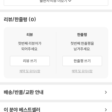
출판사 리뷰 더보기
자태도 빼어났다. 옥 소리를 기묘하게 구분하고 금 빛깔도 신통하게 구별
중에 양(梁)의 소기가 10권으로 복원했다고 한다. 그 안에는 절대 황제답
했다. 석숭은 재력으로 황실에 버금가는 당대 최고로 사치를 누린 인물이
지 않은 무늬만 황제인 분도 계시고, 폼 잡고 허세 부리는 데 여념이 없는
다. 온 집에 진기한 보물이며 기이한 물건들이 기왓장처럼 흔하게 밟히고
귀족들도 계시며, 야한 시스루룩을 하늘하늘 나부끼며 황제에게 히프를 흔
리뷰/한줄평
0
썩은 흙더미처럼 아무데나 널려 있었다. 다들 여기저기 타 지역이나 다른
드는 ‘왕의 남자’들도 있다. 그런가 하면 콘셉트가 언더웨어인 파티의 분위
나라에서 가져온 것들로 그 출처를 아는 사람은 드물었다.
기가 무르익으면서 너도나도 벗어던지는 주지육림(酒池肉林)의 속살 이
--- 본문 중에서
야기도 빠지지 않는다.
리뷰
한줄평
첫번째 리뷰어가
첫번째 한줄평을
6권 후반부의 몸을 사르며 학문에 정진하는 학자들의 일화는 그 열정이 대
되어주세요.
남겨주세요.
단해서 섬뜩할 정도이다. 희고 두툼한 자신의 허벅지살에 경전을 베껴 적
는다거나, 등불의 기름이 떨어지자 자신의 골수를 대신 태우며 책을 읽는
리뷰 쓰기
한줄평 쓰기
데에 이르면 존경스러움을 넘어 엽기적으로 느껴진다. 또 깜깜한 밤중에도
옷을 척척 만들어 위 문제의 사랑을 독차지했던 바느질의 여신 설영운을
혜택 및 유의사항
혜택 및 유의사항
비롯한 여러 매력적인 여인네들의 이야기가 펼쳐진다.
원저자 왕가는 오곡을 먹지 않고 속세를 떠나 동굴에 숨어 살면서 깊은 명
배송/반품/교환 안내
상과 호흡 수련에 정진했던 인물이다. 진(晉)의 요장(姚萇)에게 미래를
말해주었지만 살해되었는데, 관 속에 시체 대신 대나무 지팡이가 벌렁 누
워 있었다고 한다. 불로불사(不老不死)와 장생(長生)에 대한 욕망으로
이 분야 베스트셀러
들끓던 세태에 걸맞게 그의 죽음이 신비화되었다고도 하고 정말로 그가 시