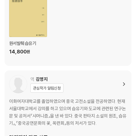
15. 위(魏)
8권
16. 오(吳)
17. 촉(蜀)
원서발췌 습유기
14,800
원
9권
18. 진(晉)대의 시사(時事)
역
김영지
10권 / 습유명산기
관심작가 알림신청
19. 곤오산(昆吾山)
이화여자대학교를 졸업하였으며 중국 고전소설을 전공하였다. 현재
20. 동정산(洞庭山)
서울대학교에서 강의를 하고 있으며 습유기와 도교에 관련된 연구논
문 및 공저서『샤머니즘』을 낸 바 있다. 중국 판타지 소설의 원조, 습유
해설
기』,『중국공연문화의 꽃, 목련회』등의 저서가 있다.
지은이에 대해
옮긴이에 대해