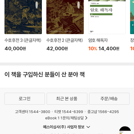
명대의 저명한 학자 호응린은 《소실산방필총》에서 《습유기》를 악평한다.
“다 거짓말이다. 황아와 백제 아들이 부른 노래는 경박한데다 야하고 천박
하기 그지없다. 《습유명산기》도 위작이다.” 한편 가정 연간의 학자 고춘
(顧春)은 《습유기》를 읽고 감동한 나머지 글방에다 새겨두었다. 한 손님
이 보고 황당무계하다고 했다. 그러자 그는 “아아! 안타깝구먼! 소백온도
수호후전 3 (큰글자책)
수호후전 2 (큰글자책)
암호 해독자
장
‘사해구주의 바깥에 어떤 물건인들 없겠는가! 그저 사람의 눈과 귀가 보고
40,000
42,000
10
14,400
1
%
원
원
원
듣지 못했을 따름인데 쉽게 없다고 해버리다니.’ 하셨거늘. 이토록 오래 전
의 일들에 대해 절대 그런 일이 없었다고 어떻게 단언할 수 있겠는가! 박학
다식한 사람이 이 책을 보았다면 정말 흥미로워했을 터인데…” 하고 한숨
이 책을 구입하신 분들이 산 분야 책
지었다.
청말 담헌(譚獻)은 《복당일기(復堂日記)》에서 “내가 어렸을 적에 사람
들은 《습유기》를 화려하고 기이한 것들의 원조이자 진기하고 훌륭한 것들
로그인
최근 본 상품
주문/배송
의 으뜸으로, 내용도 풍부하지만 다소 황당한 데가 있어서 경전의 요체는
되지 못한다고들 했다. 《습유기》를 세 번 반복해서 읽었더니 이제야 작자
고객센터 1544-3800
티켓 1544-6399
중고샵 1566-4295
의 마음이 와 닿는다. 사치스러운 왕조와 황제의 운명을 주워 모은 내용은
eBook 1:1문의/채팅상담
왕가가 과거의 일을 들어 현 황제에게 간언한 것으로 이른바 옛일로 현재
예스이십사(주) 사업자 정보
를 풍자한 예이다. 이 책에 담긴 충언(忠言)과 흥망(興亡)의 이치가 핵심