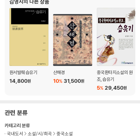
김영지
의 다른 상품
원서발췌 습유기
산해경
중국환타지소설의 원
조, 습유기
14,800
10
31,500
%
원
원
5
29,450
%
원
관련 분류
카테고리 분류
국내도서
소설/시/희곡
중국소설