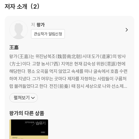
8. 은(殷)나라
저자 소개
2
9. 주(周)나라
3권
저
왕가
관심작가 알림신청
10. 춘추전국의 진(晉)
11. 춘추전국의 연(燕)
王嘉
12. 진(秦)
왕가(王嘉)는 위진남북조(魏晉南北朝)시대 도가(道家)의 방사
(方士)이다. 고향 농서(?西) 지역은 현재 감숙성 위원(渭源)현에
5권
해당한다. 평소 오곡을 먹지 않았고 속세를 떠나 굴속에서 호흡 수련
하며 지냈다. 그가 머무는 곳마다 제자를 자청하는 사람들이 구름처
13. 전한(前漢)
럼 몰려들었다고 한다. 전진(前秦) 때 잠시 세상으로 나와 선소제
(宣昭帝) 부견(?堅, 357∼385)을 보좌했는데 부견이 그를 상당히
펼쳐보기
6권
존경했던 것으로 알려진다. 후진(後秦)의 무소제(武昭帝) 요장
(姚?, 384∼393)이 왕가의 예언을 잘못 해석하고 어이없이 죽인
왕가
의 다른 상품
14. 후한(後漢)
다. 장례식 때 왕가의 관에는 시체 대신 대지팡이만 들어 있었으
7권