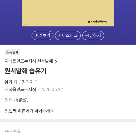
미리보기
사이즈비교
공유하기
소득공제
지식을만드는지식 원서발췌
원서발췌 습유기
왕가
저
김영지
역
지식을만드는지식
2026.05.22.
원제
拾遺記
첫번째 리뷰어가 되어주세요
14,800
원