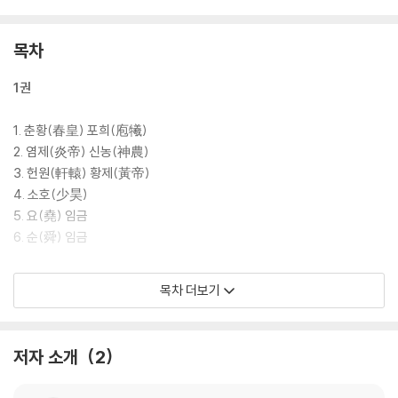
목차
1권
1. 춘황(春皇) 포희(庖犧)
2. 염제(炎帝) 신농(神農)
3. 헌원(軒轅) 황제(黃帝)
4. 소호(少昊)
5. 요(堯) 임금
6. 순(舜) 임금
2권
목차 더보기
7. 우(禹) 임금
8. 은(殷)나라
저자 소개
2
9. 주(周)나라