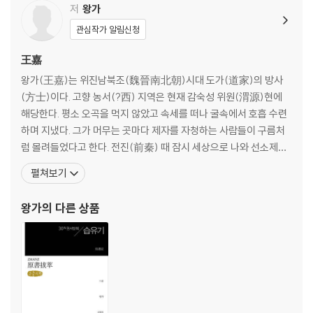
3권
저
왕가
관심작가 알림신청
10. 춘추전국의 진(晉)
11. 춘추전국의 연(燕)
王嘉
12. 진(秦)
왕가(王嘉)는 위진남북조(魏晉南北朝)시대 도가(道家)의 방사
(方士)이다. 고향 농서(?西) 지역은 현재 감숙성 위원(渭源)현에
5권
해당한다. 평소 오곡을 먹지 않았고 속세를 떠나 굴속에서 호흡 수련
하며 지냈다. 그가 머무는 곳마다 제자를 자청하는 사람들이 구름처
13. 전한(前漢)
럼 몰려들었다고 한다. 전진(前秦) 때 잠시 세상으로 나와 선소제
(宣昭帝) 부견(?堅, 357∼385)을 보좌했는데 부견이 그를 상당히
펼쳐보기
6권
존경했던 것으로 알려진다. 후진(後秦)의 무소제(武昭帝) 요장
(姚?, 384∼393)이 왕가의 예언을 잘못 해석하고 어이없이 죽인
왕가
의 다른 상품
14. 후한(後漢)
다. 장례식 때 왕가의 관에는 시체 대신 대지팡이만 들어 있었으
7권
15. 위(魏)
8권