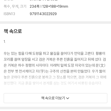
쪽수, 무게, 크기
234쪽 | 128*188*19mm
ISBN13
9791143022929
책 속으로
1.
우는 있는 힘을 다해 도랑을 파고 물길을 끌어다가 언덕을 고른다. 황룡이
꼬리를 끌며 앞장을 서고 검은 거북은 푸른 진흙을 짊어지고 뒤에 섰다. 검
은 거북은 하수 정령의 사자이다. 아래턱 밑에 도장 자국이 있는데 문(文)
은 전부 옛 전서체이고 자(字)는 구주의 산천을 본떠 만들었다. 우가 뚫어
놓은 곳마다 푸른 진흙으로 봉하고 그 장소를 적으면, 검은 거북이 그 위에
봉인했다. 지금 흙을 쌓아서 경계를 삼는 것도 여기서 비롯된 유습이다.
2.
책 속으로 더보기
조증이 천하의 유명한 서적을 모아 글자가 와전되고 누락된 것을 교정본