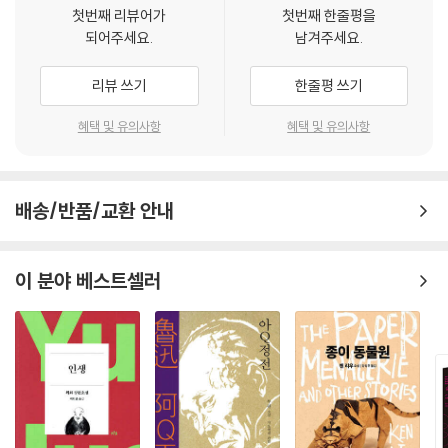
첫번째 리뷰어가
첫번째 한줄평을
6권 후반부의 몸을 사르며 학문에 정진하는 학자들의 일화는 그 열정이 대
되어주세요.
남겨주세요.
단해서 섬뜩할 정도이다. 희고 두툼한 자신의 허벅지살에 경전을 베껴 적
는다거나, 등불의 기름이 떨어지자 자신의 골수를 대신 태우며 책을 읽는
리뷰 쓰기
한줄평 쓰기
데에 이르면 존경스러움을 넘어 엽기적으로 느껴진다. 또 깜깜한 밤중에도
옷을 척척 만들어 위 문제의 사랑을 독차지했던 바느질의 여신 설영운을
혜택 및 유의사항
혜택 및 유의사항
비롯한 여러 매력적인 여인네들의 이야기가 펼쳐진다.
원저자 왕가는 오곡을 먹지 않고 속세를 떠나 동굴에 숨어 살면서 깊은 명
배송/반품/교환 안내
상과 호흡 수련에 정진했던 인물이다. 진(晉)의 요장(姚萇)에게 미래를
말해주었지만 살해되었는데, 관 속에 시체 대신 대나무 지팡이가 벌렁 누
워 있었다고 한다. 불로불사(不老不死)와 장생(長生)에 대한 욕망으로
이 분야 베스트셀러
들끓던 세태에 걸맞게 그의 죽음이 신비화되었다고도 하고 정말로 그가 시
해선(尸解仙)이라고도 한다. 아무튼 왕가는 도교의 방사(方士)였고 사
람들은 그의 《습유기》를 즐겨 읽었다.
목차를 보면 《습유기》는 역사책을 닮았다. 시대별로 배열된 점이 그렇고
왕의 연호를 따르고 있는 점도 그렇다. 마지막 10권은 산을 박물지처럼 언
급해서 《습유명산기(拾遺名山記)》라고도 한다. 1권에서 4권까지는 삼