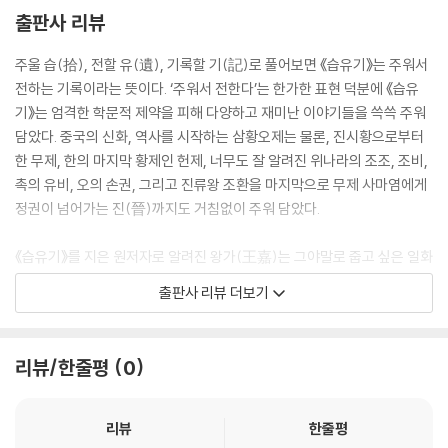
것만 해도 만여 권에 달한다. 난리가 평정되자 조정에서는 남아 있는 서적
출판사 리뷰
을 수습하는 작업을 조증의 집에서 하는 바람에 수레가 줄을 잇고 바퀴 자
국이 사라질 새가 없었으니 모든 책이 왕의 서고로 운반되었다. 그의 제자
주울 습(拾), 전할 유(遺), 기록할 기(記)로 풀어보면 《습유기》는 주워서
들은 문밖에 사당을 세우고 ‘조사부님 사당’이라고 했다. 세상에 다시 난리
전하는 기록이라는 뜻이다. ‘주워서 전한다’는 한가한 표현 덕분에 《습유
가 일어나서 집집마다 창고가 불타자 조증은 옛 글이 화재로 소실되어 버
기》는 엄격한 학문적 제약을 피해 다양하고 재미난 이야기들을 쓱쓱 주워
릴까 너무 걱정이 되었다. 그는 서고 주변에 돌을 쌓아 방화벽을 만들고 책
담았다. 중국의 신화, 역사를 시작하는 삼황오제는 물론, 진시황으로부터
을 숨기는 치밀함을 보였으니 조증을 ‘책 창고’라고 부르는 것도 당연하다.
한 무제, 한의 마지막 황제인 헌제, 너무도 잘 알려진 위나라의 조조, 조비,
촉의 유비, 오의 손권, 그리고 진류왕 조환을 마지막으로 무제 사마염에게
3.
정권이 넘어가는 진(晉)까지도 거침없이 주워 담았다.
석계륜이 사랑한 첩의 이름은 상풍(翔風)인데 위나라 말에 오랑캐 나라에
《습유기》를 지은 원저자로 알려진 왕가(王嘉)는 그야말로 줍고 싶은 일화
서 얻었다. 10살부터 집에서 길렀는데 15살이 되자 비할 데 없이 아름답고
를 마음대로 주워 모아 19권의 서적으로 만들었는데 전쟁으로 불탔고 나
출판사 리뷰 더보기
자태도 빼어났다. 옥 소리를 기묘하게 구분하고 금 빛깔도 신통하게 구별
중에 양(梁)의 소기가 10권으로 복원했다고 한다. 그 안에는 절대 황제답
했다. 석숭은 재력으로 황실에 버금가는 당대 최고로 사치를 누린 인물이
지 않은 무늬만 황제인 분도 계시고, 폼 잡고 허세 부리는 데 여념이 없는
다. 온 집에 진기한 보물이며 기이한 물건들이 기왓장처럼 흔하게 밟히고
귀족들도 계시며, 야한 시스루룩을 하늘하늘 나부끼며 황제에게 히프를 흔
리뷰/한줄평
0
썩은 흙더미처럼 아무데나 널려 있었다. 다들 여기저기 타 지역이나 다른
드는 ‘왕의 남자’들도 있다. 그런가 하면 콘셉트가 언더웨어인 파티의 분위
나라에서 가져온 것들로 그 출처를 아는 사람은 드물었다.
기가 무르익으면서 너도나도 벗어던지는 주지육림(酒池肉林)의 속살 이
--- 본문 중에서
야기도 빠지지 않는다.
리뷰
한줄평