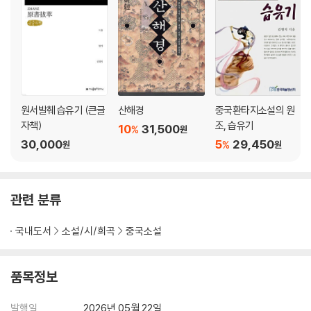
원서발췌 습유기 (큰글
산해경
중국환타지소설의 원
자책)
조, 습유기
10
31,500
%
원
30,000
5
29,450
%
원
원
관련 분류
국내도서
소설/시/희곡
중국소설
품목정보
발행일
2026년 05월 22일