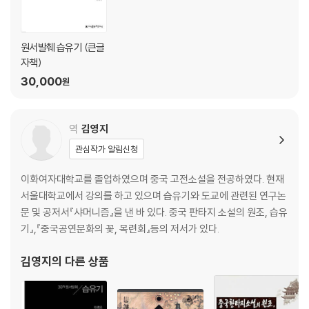
16. 오(吳)
17. 촉(蜀)
원서발췌 습유기 (큰글
자책)
9권
30,000
원
18. 진(晉)대의 시사(時事)
역
김영지
10권 / 습유명산기
관심작가 알림신청
19. 곤오산(昆吾山)
이화여자대학교를 졸업하였으며 중국 고전소설을 전공하였다. 현재
20. 동정산(洞庭山)
서울대학교에서 강의를 하고 있으며 습유기와 도교에 관련된 연구논
문 및 공저서『샤머니즘』을 낸 바 있다. 중국 판타지 소설의 원조, 습유
해설
기』,『중국공연문화의 꽃, 목련회』등의 저서가 있다.
지은이에 대해
김영지
의 다른 상품
옮긴이에 대해