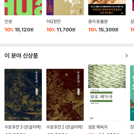
황오제부터 주(周) 무왕(武王), 영왕(靈王), 목왕(穆王), 연(燕) 소왕
(昭王), 진시황(秦始皇), 한(漢) 무제(武帝), 성제(成帝), 애제(哀帝)
등 신선술을 좋아했던 왕들이 나오고, 5권에서 9권은 학자와 귀족의 일화
인생
아Q정전
종이 동물원
삼
가 주로 나온다. 그중에서 지금 읽기에도 신선하고 흥미롭거나 인생에 도
10
15,120
10
11,700
10
15,300
1
%
%
%
원
원
원
움이 될 만한 이야기를 발췌해 보았다. 독자들이 신화시대를 이해하기 쉽
도록 1. 춘황(春皇) 포희(庖犧) 2. 염제(炎帝) 신농(神農) 3. 헌원(軒
轅) 황제(黃帝) 4. 소호(少昊)를 배열하고 나서, 요(堯) 임금과 순(舜)
임금 그리고 우(禹) 임금에 한 번호씩 매겼으며, 이후로는 인물 이름과 나
이 분야 신상품
라 이름이 섞여 있는 원서의 목차 대신 발췌본의 목차를 따로 마련하였다.
그 순서는 하(夏) 은(殷) 주(周), 춘추전국의 진(晉)과 연(燕), 진시황의
진(秦), 한(漢), 위(魏), 오(吳), 촉(蜀), 그리고 진(晉)으로 역사서의 왕
조명과 일치한다.
명대의 저명한 학자 호응린은 《소실산방필총》에서 《습유기》를 악평한다.
“다 거짓말이다. 황아와 백제 아들이 부른 노래는 경박한데다 야하고 천박
하기 그지없다. 《습유명산기》도 위작이다.” 한편 가정 연간의 학자 고춘
(顧春)은 《습유기》를 읽고 감동한 나머지 글방에다 새겨두었다. 한 손님
이 보고 황당무계하다고 했다. 그러자 그는 “아아! 안타깝구먼! 소백온도
수호후전 3 (큰글자책)
수호후전 2 (큰글자책)
암호 해독자
장
‘사해구주의 바깥에 어떤 물건인들 없겠는가! 그저 사람의 눈과 귀가 보고