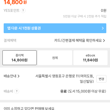
14,800
YES포인트
0원
5만원 이상 구매 시 2천원 추가 적립
앱 다운 시 1천원 상품권
결제혜택
카드/간편결제 혜택을 확인하세요
종이책
eBook
원제
14,800
원
11,840
원
배송안내
서울특별시 영등포구 은행로 11(여의도동,
변경
일신빌딩)
배송비
유료
(도서 15,000원 이상 무료)
이미 소장하고 있다면 판매해 보세요.