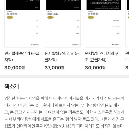
원서발췌 습유기 (큰글
원서발췌 성학집요 (큰
원서발췌 현대시의 구
원
자책)
글자책)
조 (큰글자책)
수
30,000
37,000
30,000
3
원
원
원
책소개
엄격한 학문적 제약을 피해서 재미난 이야기들을 여기저기서 주워 모은 이
야기 책. 이 안에는 절대 황제다워 보이지 않는, 무늬만 황제인 분도 계시
고, 폼 잡고 허세 부리는 데 여념이 없는 귀족들도, 야한 시스루룩을 하늘하
늘 나부끼며 황제에게 히프를 흔드는 ‘왕의 남자’들도 있다. 그런가 하면 콘
셉트가 언더웨어인 주지육림(酒池肉林)의 파티 이야기도 빠지지 않는다.