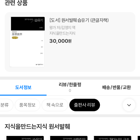
관련 상품
[도서]
원서발췌 습유기 (큰글자책)
왕가 저/김영지 역
지식을만드는지식
30,000
원
리뷰/한줄평
도서정보
배송/반품/교환
0
련분류
품목정보
책 속으로
출판사 리뷰
지식을만드는지식 원서발췌