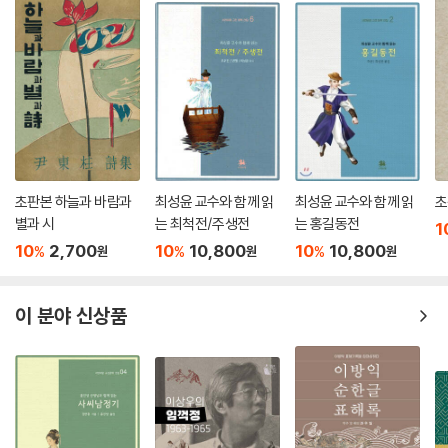
에 둘러싸인 채 손을 놓고 있는 모습이다.
역사의 평가와 위상
이 책에 대한 종전의 평가가 어떠했는지는 실록의 관련 기사를 보면 짐작
할 수 있다. 직접 책을 받은 선조가 높이 평가한 것은 물론이고, 숙종 이후
부터는 경연의 텍스트로 쓰일 만큼 비중 있는 저술이었다. 경연은 왕의 학
습이 행해지던 장이라는 점을 감안할 때 왕을 독자로 설정한 이 책을 텍스
초판본 하늘과 바람과
최성윤 교수와 함께 읽
최성윤 교수와 함께 읽
초
트로 사용했다고 해서 특별한 의미를 부여할 수는 없을지도 모르겠다. 왕
별과 시
는 최척전/주생전
는 홍길동전
1
을 대상으로 했다는 특징을 넘어 이 책은 보다 넓은 독자층을 가질 수 있는
10
2,700
10
10,800
10
10,800
%
%
%
원
원
원
내용을 담고 있다는 점에서도 가치가 있었다. 서문에서 밝혔듯이 지은이의
내심에 설정된 독자는 학문에 관심 있는 모든 사람이었다. 수신·제가·치국
평천하는 누구에게나 통용될 수 있는 수기·치인으로 대치할 수 있고, 왕에
이 분야 신상품
게만 해당되는 내용을 제외하면 누구에게나 적용될 수 있다. 또 책 전체의
절반을 차지하는 ＜수기＞는 모든 사람에게 통용될 수 있다.