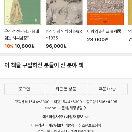
윤진성 선생님과 함께
이상우의 임꺽정 1963
이방익 순한글 표해록
악
읽는 사씨남정기
~1965
23,000
7
원
10
10,800
96,000
%
원
원
이 책을 구입하신 분들이 산 분야 책
로그인
최근 본 상품
주문/배송
고객센터 1544-3800
티켓 1544-6399
중고샵 1566-4295
eBook 1:1문의/채팅상담
예스이십사(주) 사업자 정보
이용약관
개인정보처리방침
청소년보호정책
PC버전
회사소개
거래처관계자께