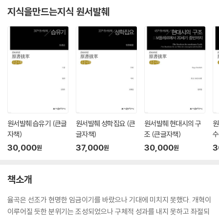
지식을만드는지식 원서발췌
원서발췌 습유기 (큰글
원서발췌 성학집요 (큰
원서발췌 현대시의 구
원
자책)
글자책)
조 (큰글자책)
수
30,000
37,000
30,000
3
원
원
원
책소개
율곡은 선조가 현명한 임금이기를 바랐으나 기대에 미치지 못했다. 개혁이
이루어질 듯한 분위기는 조성되었으나 구체적 성과를 내지 못하고 좌절되