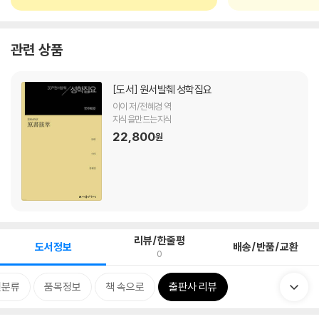
관련 상품
[도서]
원서발췌 성학집요
이이 저/전혜경 역
지식을만드는지식
22,800
원
리뷰/한줄평
도서정보
배송/반품/교환
0
련분류
품목정보
책 속으로
출판사 리뷰