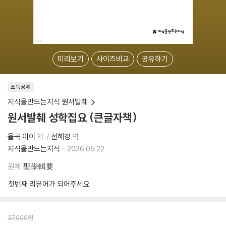
미리보기
사이즈비교
공유하기
소득공제
지식을만드는지식 원서발췌
원서발췌 성학집요 (큰글자책)
율곡 이이
저
전혜경
역
지식을만드는지식
2026.05.22.
원제
聖學輯要
첫번째 리뷰어가 되어주세요
37,000
원