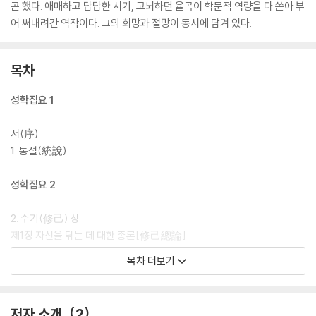
곤 했다. 애매하고 답답한 시기, 고뇌하던 율곡이 학문적 역량을 다 쏟아 부
어 써내려간 역작이다. 그의 희망과 절망이 동시에 담겨 있다.
목차
성학집요 1
서(序)
1. 통설(統說)
성학집요 2
2. 수기(修己) 상
제1장 자신을 닦는 데 대한 총론[修己總論]
제2장 뜻을 세움[立志]
목차 더보기
제3장 거두어들임[收斂]
제4장 이치를 궁구함[窮理]
저자 소개
2