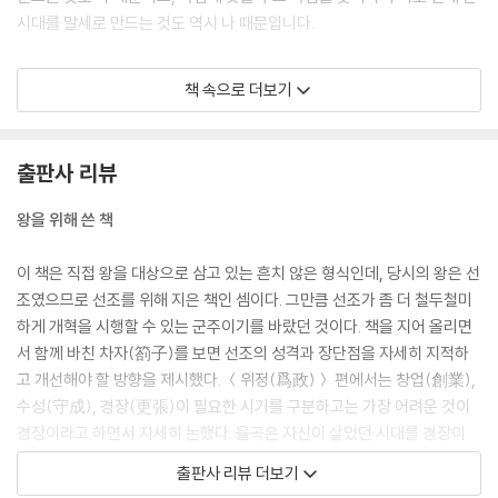
시대를 말세로 만드는 것도 역시 나 때문입니다.
2.
책 속으로 더보기
아, 하늘과 사람은 하나로서 구분이 없습니다만, 천지에는 사사로움이 없
으나 사람은 사사롭기 때문에 사람은 천지처럼 크지 못합니다. 성인은 사
출판사 리뷰
사로움이 없으므로 덕이 천지와 부합하고, 군자는 사사로움을 없애므로 행
함이 성인과 부합합니다. 학자는 자신의 사사로움을 극복하는 데 힘써서
왕을 위해 쓴 책
도량을 넓혀 군자와 성인에 이르도록 꾀해야 합니다. 사사로움을 다스리는
방도는 오직 학문뿐입니다. 학문이 진보되면 도량도 진보될 것이니 타고난
이 책은 직접 왕을 대상으로 삼고 있는 흔치 않은 형식인데, 당시의 왕은 선
자품의 좋고 나쁨은 거론할 것이 못 됩니다. 끊임없이 애쓰고 애써서 마음
조였으므로 선조를 위해 지은 책인 셈이다. 그만큼 선조가 좀 더 철두철미
이 텅 비어 그 속에 터럭만큼의 사사로운 생각[私意]도 있지 않으면, 순임
하게 개혁을 시행할 수 있는 군주이기를 바랐던 것이다. 책을 지어 올리면
금·우임금이 천하를 차지하고서도 간여하지 않았던 것이나, 문왕이 도를
서 함께 바친 차자(箚子)를 보면 선조의 성격과 장단점을 자세히 지적하
바라면서 아직 보지 못한 것처럼 여겼던 것도 여기에서 벗어나지 않을 것
고 개선해야 할 방향을 제시했다. ＜위정(爲政)＞ 편에서는 창업(創業),
입니다. 전하께서는 유의하시기 바랍니다.
수성(守成), 경장(更張)이 필요한 시기를 구분하고는 가장 어려운 것이
--- 본문 중에서
경장이라고 하면서 자세히 논했다. 율곡은 자신이 살았던 시대를 경장이
필요한 시기라고 진단했던 것이다. 선조의 등극과 사림의 정계 진출로 개
출판사 리뷰 더보기
혁 드라이브를 강하게 걸기를 희망했던 율곡은 기대와 달리 기존의 세력이