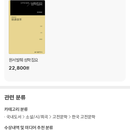
제3장 선을 취함[取善]
제4장 시급한 일을 앎[識時務]
제5장 선왕을 본받음[法先王]
제6장 하늘의 경계를 조심함[謹天戒]
제7장 기강을 확립함[立紀綱]
제8장 백성을 편안히 함[安民]
제9장 가르침을 밝힘[明敎]
제10장 정치의 효과[爲政功效]
원서발췌 성학집요
22,800
원
해설
지은이에 대해
옮긴이에 대해
관련 분류
카테고리 분류
국내도서
소설/시/희곡
고전문학
한국 고전문학
수상내역 및 미디어 추천 분류