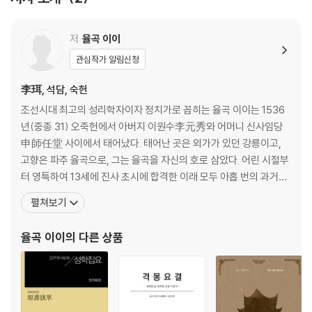
성학집요 3
2. 수기(修己) 중
저
율곡 이이
제5장 참되고 진실함[誠實]
관심작가 알림신청
제6장 기질을 바로잡음[矯氣質]
제7장 기운을 기름[養氣]
李珥, 석담, 숙헌
제8장 마음을 바르게 함[正心]
조선시대 최고의 성리학자이자 정치가로 꼽히는 율곡 이이는 1536
제9장 몸을 단속함[檢身]
년(중종 31) 오죽헌에서 아버지 이원수李元秀와 어머니 신사임당
申師任堂 사이에서 태어났다. 태어난 곳은 외가가 있던 강릉이고,
성학집요 4
고향은 파주 율곡으로, 그는 율곡을 자신의 호로 삼았다. 어린 시절부
터 영특하여 13세에 진사 초시에 합격한 이래 모두 아홉 번의 과거에
2. 수기(修己) 하
합격하고 그중 일곱 번 장원하였다. 선조 2년, 홍문관 교리였던 율곡
펼쳐보기
제10장 덕량을 넓힘[恢德量]
은 일종의 연구 휴가인 사가독서를 얻는다. 그 기간에 열정적인 정책
제11장 덕을 보좌함[輔德]
제안서인 [동호문답東湖問答]을 지어 제출하지만 그 개혁안은 받
율곡 이이
의 다른 상품
제12장 도탑고 독실하게 함[敦篤]
아들여지지 않고, 실망한 그는 관직을 떠난다. 이후
제13장 자신을 닦음으로써 거두는 효과[修己功效]
성학집요 5