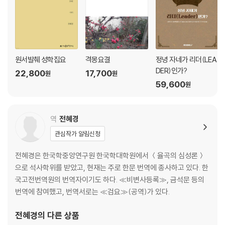
3. 정가(正家)
제1장 집안을 바로잡는 데 관한 총론[正家總論]
제2장 효도와 공경[孝敬]
제3장 아내에게 본보기가 됨[刑內]
제4장 자식 교육[敎子]
원서발췌 성학집요
격몽요결
정녕 자네가 리더(LEA
제5장 친족과 친하게 지냄[親親]
DER)인가?
22,800
17,700
원
원
제6장 근엄하게 함[謹嚴]
59,600
원
제7장 절약과 검소함[節儉]
제8장 가정을 바로잡는 효과[正家功效]
역
전혜경
성학집요 6
관심작가 알림신청
4. 위정(爲政) 상
전혜경은 한국학중앙연구원 한국학대학원에서 ＜율곡의 심성론＞
제1장 정치에 대한 총론[爲政總論]
으로 석사학위를 받았고, 현재는 주로 한문 번역에 종사하고 있다. 한
제2장 현명한 사람을 등용함[用賢]
국고전번역원의 번역자이기도 하다. ≪비변사등록≫, 금석문 등의
번역에 참여했고, 번역서로는 ≪검요≫(공역)가 있다.
성학집요 7
전혜경
의 다른 상품
4. 위정(爲政) 하