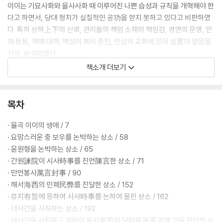
이이는 기묘사화와 을사사화 때 이루어진 나쁜 습성과 규칙을 개혁해야 한
다고 하면서, 당대 정치가 실질적인 공功을 얻지 못하고 있다고 비판하였
다. 특히 상하上下의 신뢰, 관리들의 책임 소재와 책임감, 경연의 운영, 인
재 등용, 재해 대책, 백성의 복리 증진, 인심의 교화에 있어 실實이 없음을
지적, 분석하였다.
책소개 더보기
수신修身의 요체로 분발 · 학문 · 공정, 어진 선비를 가까이 함 등을 들었
고, 안민安民의 요체로 개방적인 의견 수렴, 공안貢案의 개혁, 사치풍조
개혁, 선상(選上 ,지방의 노비를 뽑아 서울의 관아로 보냄)제도의 개선,
목차
군정 개혁 등의 조목을 현황과 개선책 제시와 함께 논술하였다. 특히, 안민
에 대한 진술은 당시까지 역대 조정에서의 해당 정사의 변천 과정을 따지
· 율곡 이이의 생애 / 7
고 분석한 토대 위에서 ‘옛 제도를 개량하여 새로운 법규를 만든다.’는 정신
· 요망스러운 중 보우를 논박하는 상소 / 58
으로 일관하고 있다.
· 윤원형을 논박하는 상소 / 65
· 간원諫院이 시사時事를 진언陳言한 상소 / 71
만언소의 내용은 당시 사회에 대한 전반적인 진단과 처방이라는 점에서 후
· 만언봉사萬言封事 / 90
대에도 큰 영향을 미쳤다. 이이는 말미에서 백성들의 원기元氣가 이미 쇠
· 해서海西의 민폐民弊를 진달한 상소 / 152
퇴해 10년이 못 가서 화란이 일어난다고 경고하고, ‘습속을 따르고 전례나
· 유지有旨에 응하여 시사時事를 논하여 올린 상소 / 162
지키려는 의견들로 인해’ 흔들리지 말고 정성으로 해결책을 구하라고 권고
· 대사간을 사직하는 상소 / 192
하였다.
· 대사간을 사직하고 겸하여 동서東西의 당파黨派를 없앨 것을 진달한 상