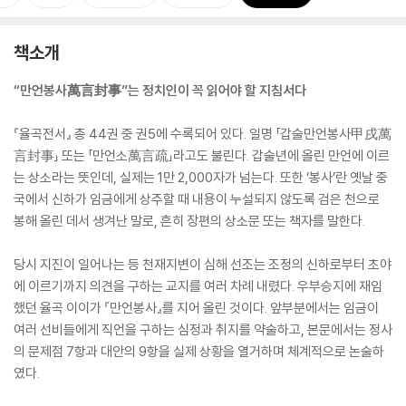
책소개
“만언봉사萬言封事”는 정치인이 꼭 읽어야 할 지침서다
『율곡전서』 총 44권 중 권5에 수록되어 있다. 일명 「갑술만언봉사甲戌萬
言封事」 또는 「만언소萬言疏」라고도 불린다. 갑술년에 올린 만언에 이르
는 상소라는 뜻인데, 실제는 1만 2,000자가 넘는다. 또한 ‘봉사’란 옛날 중
국에서 신하가 임금에게 상주할 때 내용이 누설되지 않도록 검은 천으로
봉해 올린 데서 생겨난 말로, 흔히 장편의 상소문 또는 책자를 말한다.
당시 지진이 일어나는 등 천재지변이 심해 선조는 조정의 신하로부터 초야
에 이르기까지 의견을 구하는 교지를 여러 차례 내렸다. 우부승지에 재임
했던 율곡 이이가 『만언봉사』를 지어 올린 것이다. 앞부분에서는 임금이
여러 선비들에게 직언을 구하는 심정과 취지를 약술하고, 본문에서는 정사
의 문제점 7항과 대안의 9항을 실제 상황을 열거하며 체계적으로 논술하
였다.