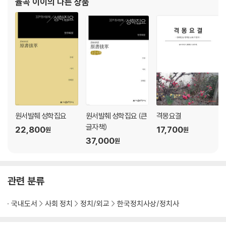
율곡 이이
의 다른 상품
이이의 정치사상을 보여주는 대표적인 글이다.
아들여지지 않고, 실망한 그는 관직을 떠난다. 이후
원서발췌 성학집요
원서발췌 성학집요 (큰
격몽요결
글자책)
22,800
17,700
원
원
37,000
원
관련 분류
국내도서
사회 정치
정치/외교
한국정치사상/정치사