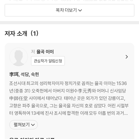
소 /197
목차 더보기
이이는 우부승지로 재직하던 1574년(선조 7년) 왕의 구언교에 응해 올린
· 시폐時弊에 대해 진달한 상소 / 216
것이다. 내용은 크게 왕의 자세와 마음가짐을 다룬 것과 시폐(그 당시의 못
· 김효원金孝元의 이보移補를 청하는 계사 / 239
된 폐단)를 지적하며 개혁안을 제시한 부분으로 나눌 수 있다. 서두에서 이
· 육조六條를 아뢴 계사 / 242
저자 소개
1
이는 때에 맞추어 변법(법률을 고침)하는 것이 영원불멸의 도道라는 정자
· 여섯 번 상소한 뒤에 죄를 청하는 계사 / 255
程子의 말을 인용하면서, 국가를 세운 지 200년이 지났으니 조종지법朝
· 양자養子를 세우는 데 대한 의논(1) / 259
宗之法이라도 상황에 맞추어 개혁해야 할 것을 주장했다. 이어 당시의 문
· 양자를 세우는 데 대한 의논(2) / 263
저
율곡 이이
제점으로 을사·기묘 사화 이후 관리 기강의 해이, 서리의 부패, 인재의 침
관심작가 알림신청
체, 각종 제도와 형정刑政의 타락과 각종 조치가 제대로 시행되지 않는 점
등을 지적하였다.
李珥, 석담, 숙헌
조선시대 최고의 성리학자이자 정치가로 꼽히는 율곡 이이는 1536
마지막으로 당시의 구체적인 문제점과 대책을 논했는데 중요한 내용은 다
년(중종 31) 오죽헌에서 아버지 이원수李元秀와 어머니 신사임당
음과 같다. 연산군 때 공물이 늘어나고 불산공물不産貢物이 증가했으니
申師任堂 사이에서 태어났다. 태어난 곳은 외가가 있던 강릉이고,
호구를 조사해 공물액을 다시 책정할 것, 공천 선상은 대립제가 성행하니
고향은 파주 율곡으로, 그는 율곡을 자신의 호로 삼았다. 어린 시절부
선상을 폐지하고 신공身貢을 정부에서 일괄수거해 각사에 분배할 것, 지
터 영특하여 13세에 진사 초시에 합격한 이래 모두 아홉 번의 과거에
방관인 병사·수사水使·만호 등에게 봉급을 지급해 방군수포의 폐단을 줄
합격하고 그중 일곱 번 장원하였다. 선조 2년, 홍문관 교리였던 율곡
펼쳐보기
일 것, 군사의 부방을 폐지하고 국경지방에서는 주민을 훈련시켜, 능력이
은 일종의 연구 휴가인 사가독서를 얻는다. 그 기간에 열정적인 정책
뛰어난 자는 노비라도 권관으로 등용할 것 등이다. 16세기의 사회 상황과
제안서인 [동호문답東湖問答]을 지어 제출하지만 그 개혁안은 받