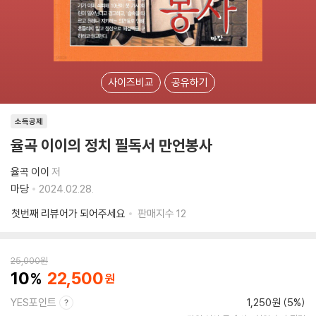
사이즈비교
공유하기
소득공제
율곡 이이의 정치 필독서 만언봉사
율곡 이이
저
마당
2024.02.28.
첫번째 리뷰어가 되어주세요
판매지수
12
25,000
원
10
22,500
YES포인트
1,250원 (5%)