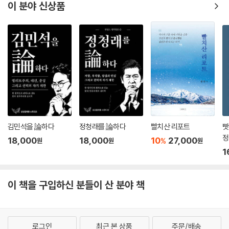
이 분야 신상품
김민석을 論하다
정청래를 論하다
빨치산 리포트
빳
정
18,000
18,000
10
27,000
%
원
원
원
1
이 책을 구입하신 분들이 산 분야 책
로그인
최근 본 상품
주문/배송