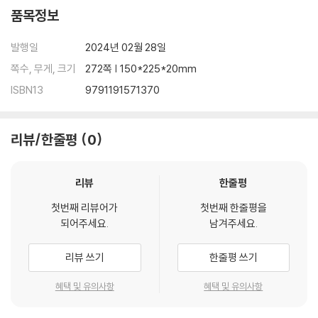
품목정보
발행일
2024년 02월 28일
쪽수, 무게, 크기
272쪽 | 150*225*20mm
ISBN13
9791191571370
리뷰/한줄평
0
리뷰
한줄평
첫번째 리뷰어가
첫번째 한줄평을
되어주세요.
남겨주세요.
리뷰 쓰기
한줄평 쓰기
혜택 및 유의사항
혜택 및 유의사항