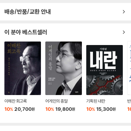
배송/반품/교환 안내
이 분야 베스트셀러
이해찬 회고록
어게인의 종말
기획된 내란
반
10
20,700
10
19,800
10
15,300
1
%
%
%
원
원
원