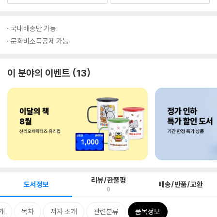
국내배송만 가능
문화비소득공제 가능
이 분야의 이벤트
13
리뷰/한줄평
도서정보
배송/반품/교환
0
개
목차
저자 소개
관련분류
품목정보