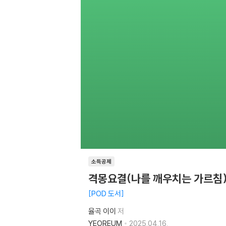
소득공제
격몽요결(나를 깨우치는 가르침
POD 도서
율곡 이이
저
YEOREUM
2025.04.16.