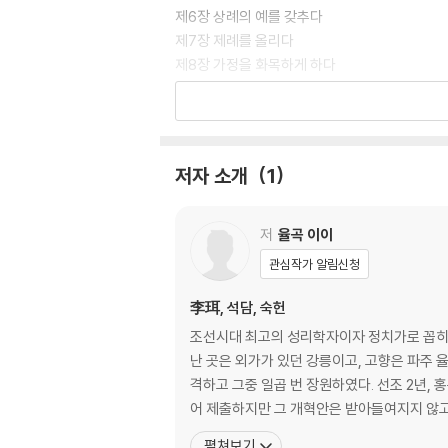
제6장 상례의 예를 갖추다
제7장 제례를 올리다
제8장 가정을 화목하게 하다
제9장 인간관계를 바르게 하다
제10장 세상살이를 현명하게 하다
저자 소개
1
저
율곡 이이
관심작가 알림신청
李珥, 석담, 숙헌
조선시대 최고의 성리학자이자 정치가로 꼽히
난 곳은 외가가 있던 강릉이고, 고향은 파주 
격하고 그중 일곱 번 장원하였다. 선조 2년, 홍문관 교리였던 율곡은 일종의 연구 휴가인 사가독서를 얻는다. 그 기간에 열정적인 정책 제안서인 [동호문답東湖問答]을 지
어 제출하지만 그 개혁안은 받아들여지지 않고,
펼쳐보기