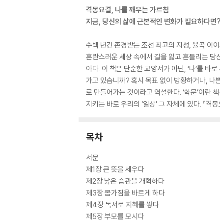
격몽요결, 나를 깨우는 가르침
지금, 당신의 삶에 근본적인 변화가 필요하다면
수백 년간 존경받는 조선 최고의 지성, 율곡 이
혼란스러운 세상 속에서 길을 잃고 흔들리는 당신
아다. 이 책은 단순한 교양서가 아닌, ‘나’를 
가고 있습니까? 혹시 목표 없이 방황하거나, 나
로 만들어가는 것이라고 역설한다. ‘학문’이란 
지키는 바로 우리의 ‘일상’ 그 자체에 있다. 『
목차
서문
제1장 큰 뜻을 세우다
제2장 낡은 습관을 개혁하다
제3장 몸가짐을 바르게 하다
제4장 독서로 지혜를 쌓다
제5장 부모를 모시다