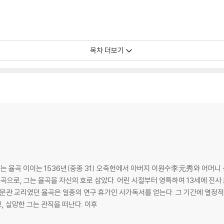
목차 더보기
는 율곡 이이는 1536년(중종 31) 오죽헌에서 아버지 이원수李元秀와 어머
율곡으로, 그는 율곡을 자신의 호로 삼았다. 어린 시절부터 영특하여 13세에 진사
 실망한 그는 관직을 떠난다. 이후