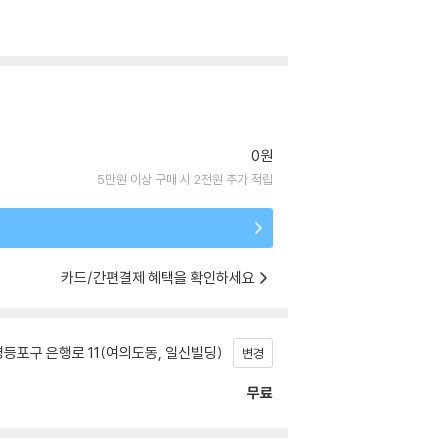
0원
5만원 이상 구매 시 2천원 추가 적립
카드/간편결제 혜택을 확인하세요
등포구 은행로 11(여의도동, 일신빌딩)
변경
무료