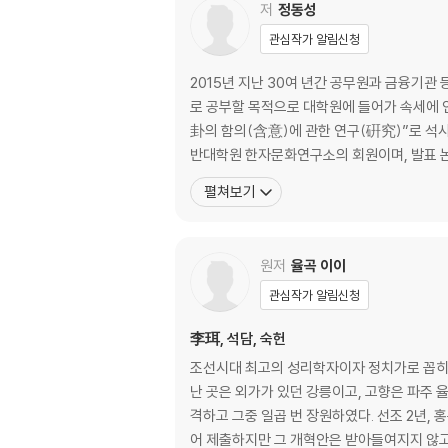
2. 지도자의 덕(德: 성품에서 울어 난 품격) 75
저
정동성
관심작가 알림신청
Ⅱ. 위정(爲政: 정치하는 일) 105
2015년 지난 30여 년간 공무원과 금융기관 
Ⅰ. 위정(爲政) 총론(摠論) 105
로 공부할 목적으로 대학원에 들어가 속세에 
1. 정치하는 근본 105
卦의 함의(含意)에 관한 연구(硏究)”로 석
2. 정치하는 규모 135
반대학원 한자문화연구소의 회원이며, 발표 논
3. 정치하는 조목(條目) 144
펼쳐보기
Ⅱ. 용현(用賢: 어진 이를 쓰는 일) 157
1. 관인지술(觀人之術: 사람을 살펴보는 방법) 
원저
율곡 이이
2. 변군자지행(辨君子之行: 군자의 행동이 옳고 
3. 변소인지간(辨小人之奸: 소인(小人)의 간사함
관심작가 알림신청
4. 통론소인군자(通論小人君子: 소인(小人)과 
李珥, 석담, 숙헌
5. 인재용사지의(人才用捨之宜: 재주 있는 자의
6. 구현지도(求賢之道: 어진 이를 구하는 도리) 
조선시대 최고의 성리학자이자 정치가로 꼽히
7. 임용지도(任用之道: 쓰고 맡김에 대한 도리) 
난 곳은 외가가 있던 강릉이고, 고향은 파주 
8. 예경친신지도(禮敬親信之道: 임금, 신하 간에 
격하고 그중 일곱 번 장원하였다. 선조 2년, 홍문관 교리였던 율곡은 일종의 연구 휴가인 사가독서를 얻는다. 그 기간에 열정적인 정책 제안서인 [동호문답東湖問答]을 지
9. 원소인지도(遠小人之道: 소인(小人)을 멀리
어 제출하지만 그 개혁안은 받아들여지지 않고,