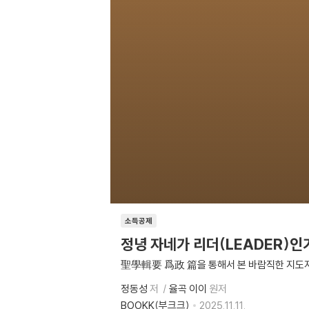
소득공제
정녕 자네가 리더(LEADER)인
聖學輯要 爲政 篇을 통해서 본 바람직한 지도
정동성
저
율곡 이이
원저
BOOKK(부크크)
2025.11.11.