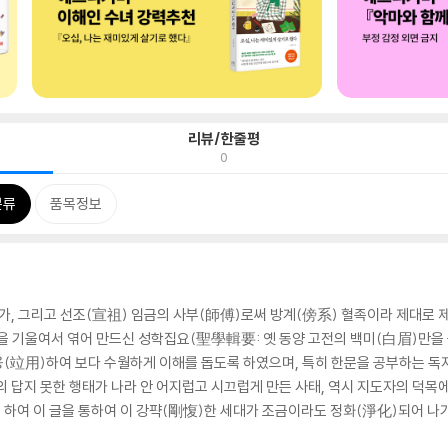
리뷰/한줄평
0
분류
품목정보
치가, 그리고 선조(宣祖) 임금의 사부(師傅)로써 방계(傍系) 혈족이라 제대로 
 기울여서 엮어 만드신 성학집요(聖學輯要: 옛 동양 고전의 백미(白眉)만을 뽑아
용(竝用)하여 보다 수월하게 이해를 돕도록 하였으며, 특히 한문을 공부하는 독
의 답지 못한 행태가 나라 안 어지럽고 시끄럽게 만든 사태, 역시 지도자의 덕목에
다. 하여 이 글을 통하여 이 강퍅(剛愎)한 세대가 조금이라도 정화(淨化)되어 나