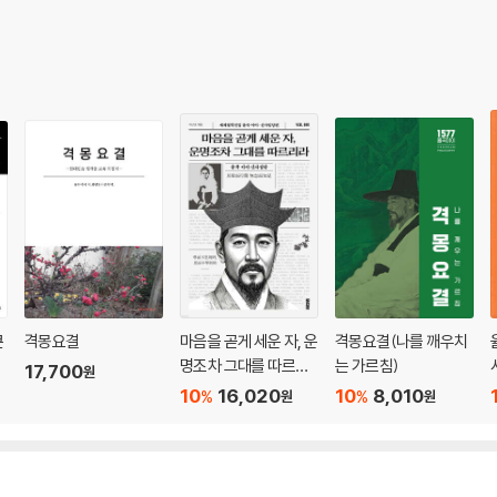
: 사람마다 차별화되는 유일한 장점) 308
 310
힘쓸 업무를 마땅히 아는 것을 개괄적으로 말함) 324
만드는 도리) 327
도리) 330
를 고치는 도리) 333
큰
격몽요결
마음을 곧게 세운 자, 운
격몽요결(나를 깨우치
업적을 본받음) 350
명조차 그대를 따르리
는 가르침)
17,700
원
라
10
16,020
10
8,010
%
%
원
원
왕들의 업적을 본받는 이유) 351
 왕들의 업적을 본받는 도리) 357
받듦) 377