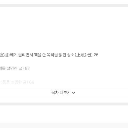
宣祖)에게 올리면서 책을 쓴 목적을 밝힌 상소(上疏) 글) 26
를 설명한 글) 52
내용을 설명한 글) 66
목차 더보기
심 제목을 한 눈으로 볼 수 있게 그린 그림) 72
우르는 말)) 73
 73