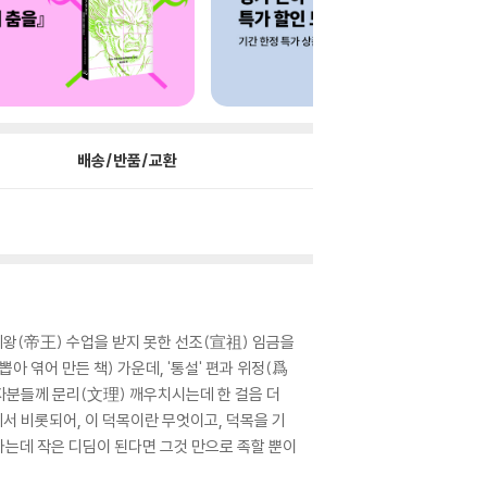
배송/반품/교환
제왕(帝王) 수업을 받지 못한 선조(宣祖) 임금을
 엮어 만든 책) 가운데, '통설' 편과 위정(爲
자분들께 문리(文理) 깨우치시는데 한 걸음 더
서 비롯되어, 이 덕목이란 무엇이고, 덕목을 기
가는데 작은 디딤이 된다면 그것 만으로 족할 뿐이