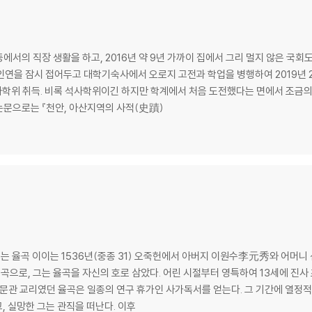
등에서의 직장 생활을 하고, 2016년 약 9년 가까이 집에서 그리 멀지 않은 국
인연을 잠시 접어두고 대학기숙사에서 오로지 고전과 학업을 병행하여 2019년 
사학위 취득. 비록 석사학위이긴 하지만 학계에서 처음 도전했다는 면에서 조금의
문으로는 『천안, 아산지역의 사적(史蹟)
157
그름을 가려 앎) 166
이 옳고 그름을 가려 앎) 186
군자에 대한 전반적이고 일반적인 이론) 197
 쓰고 버림에 대한 마땅함) 228
240
는 율곡 이이는 1536년(중종 31) 오죽헌에서 아버지 이원수李元秀와 어머
253
율곡으로, 그는 율곡을 자신의 호로 삼았다. 어린 시절부터 영특하여 13세에 진사
예의, 공경, 친함, 믿음에 대한 도리) 269
하는 도리) 280
 실망한 그는 관직을 떠난다. 이후