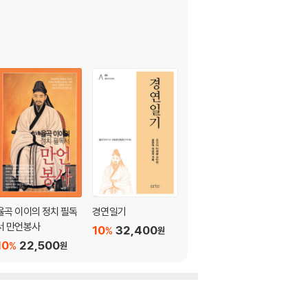
율곡 이이의 정치 필독
경연일기
동호문답
서 만언봉사
10
32,400
10
8,010
%
%
원
원
10
22,500
%
원