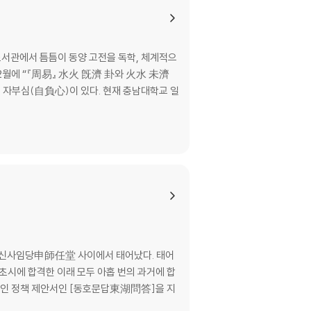
회도서관에서 틈틈이 동양 고전을 독학, 체계적으
2월에 “『周易』 水火 旣濟 卦와 火水 未濟
 자부심(自負心)이 있다. 현재 충남대학교 일
니 신사임당申師任堂 사이에서 태어났다. 태어
 초시에 합격한 이래 모두 아홉 번의 과거에 합