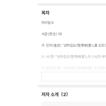
목차
머리말 9
서문(序文) 19
가. 진차(進箚: 『성학집요(聖學輯要)』를 선조(
나. 서(序: 『성학집요(聖學輯要)』의 구성과 체계
다. 범례(凡例: 『성학집요(聖學輯要)』의 편집 
라. 목록도(目錄圖: 『성학집요(聖學輯要)』의 핵
Ⅰ. 통설(統說:『성학집요(聖學輯要)』 전체를 아
저자 소개
2
1. 통설(統說)에 들어가면서 가져야 할 마음가짐