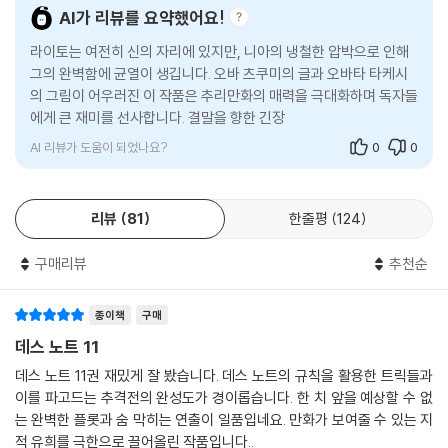
AI가 리뷰를 요약했어요!
라이토는 여전히 신의 자리에 있지만, 니아의 냉철한 압박으로 인해
그의 완벽함에 균열이 생깁니다. 오바 츠쿠미의 글과 오바타 타케시
의 그림이 어우러진 이 작품은 추리만화의 매력을 극대화하며 독자들
에게 큰 재미를 선사합니다. 결말을 향한 긴장감과 복선이 하나로 이
어지는 느낌이 인상적이
AI 리뷰가 도움이 되었나요?
0
0
리뷰
81
한줄평
124
구매리뷰
추천순
종이책
구매
데스 노트 11
데스 노트 11권 재밌게 잘 봤습니다. 데스 노트의 규칙을 활용한 트릭들과
이를 파고드는 추격전의 완성도가 경이롭습니다. 한 치 앞을 예상할 수 없
는 완벽한 플롯과 숨 막히는 연출이 일품입네요. 만화가 보여줄 수 있는 지