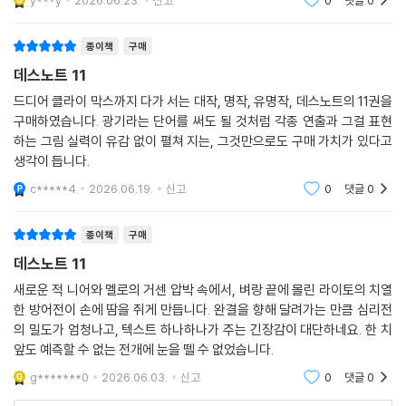
y***y
2026.06.23.
신고
0
댓글
0
종이책
구매
데스노트 11
드디어 클라이 막스까지 다가 서는 대작, 명작, 유명작, 데스노트의 11권을
구매하였습니다. 광기라는 단어를 써도 될 것처럼 각종 연출과 그걸 표현
하는 그림 실력이 유감 없이 펼쳐 지는, 그것만으로도 구매 가치가 있다고
생각이 듭니다.
c*****4
2026.06.19.
신고
0
댓글
0
종이책
구매
데스노트 11
새로운 적 니어와 멜로의 거센 압박 속에서, 벼랑 끝에 몰린 라이토의 치열
한 방어전이 손에 땀을 쥐게 만듭니다. 완결을 향해 달려가는 만큼 심리전
의 밀도가 엄청나고, 텍스트 하나하나가 주는 긴장감이 대단하네요. 한 치
앞도 예측할 수 없는 전개에 눈을 뗄 수 없었습니다.
g*******0
2026.06.03.
신고
0
댓글
0