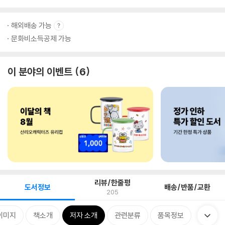
해외배송 가능
문화비소득공제 가능
이 분야의 이벤트
6
리뷰/한줄평
도서정보
배송/반품/교환
205
이미지
책소개
저자 소개
관련분류
품목정보