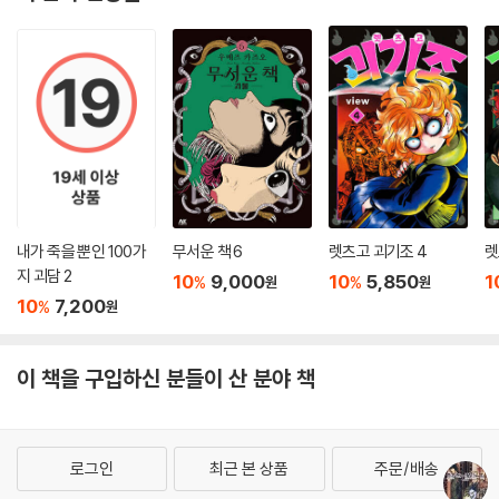
이 분야 신상품
내가 죽을 뿐인 100가
무서운 책 6
렛츠고 괴기조 4
렛
지 괴담 2
10
9,000
10
5,850
1
%
%
원
원
10
7,200
%
원
이 책을 구입하신 분들이 산 분야 책
로그인
최근 본 상품
주문/배송