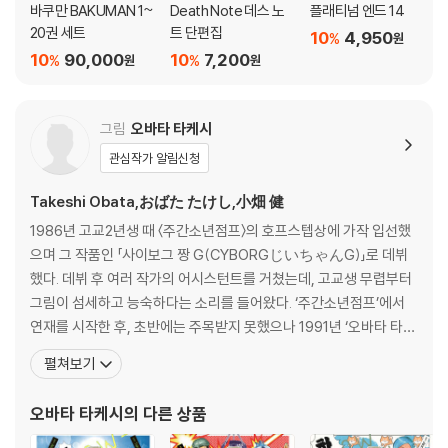
바쿠만 BAKUMAN 1~
Death Note 데스 노
플래티넘 엔드 14
20권 세트
트 단편집
10
4,950
%
원
10
90,000
10
7,200
%
%
원
원
그림
오바타 타케시
관심작가 알림신청
Takeshi Obata,おばた たけし,小畑 健
1986년 고교2년생 때 〈주간소년점프〉의 호프스텝상에 가작 입선했
으며 그 작품인 「사이보그 짱 G(CYBORGじいちゃんG)」로 데뷔
했다. 데뷔 후 여러 작가의 어시스턴트를 거쳤는데, 고교생 무렵부터
그림이 섬세하고 능숙하다는 소리를 들어왔다. ‘주간소년점프’에서
연재를 시작한 후, 초반에는 주목받지 못했으나 1991년 ‘오바타 타케
시(小畑 健)’로 개명 후 스토리작가와 함께 활동하기 시작하면서 그
펼쳐보기
의 재량이 두드러지기 시작했다. 이후 홋타 유미 원작의 『고스트 바둑
왕(ヒカルの碁)』을 통해 국내에서도 많은 팬을 만들었으며, 오바
오바타 타케시
의 다른 상품
츠구미 원작의 『DEATH NOTE 데스 노트』로 인