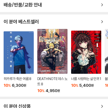
배송/반품/교환 안내
이 분야 베스트셀러
히카루가 죽은 여름 8
DEATH NOTE 데스 노
너를 사랑하는 살인귀 1
블
트 8
10
6,300
10
5,400
1
%
%
원
원
10
4,950
%
원