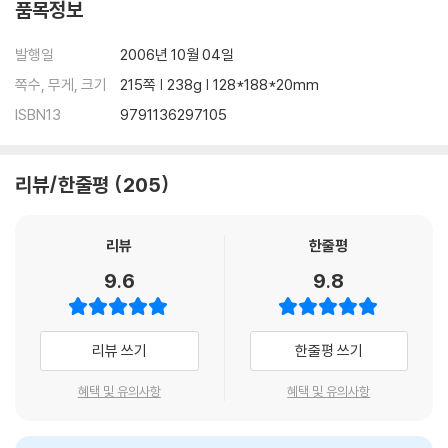
품목정보
발행일
2006년 10월 04일
쪽수, 무게, 크기
215쪽 | 238g | 128*188*20mm
ISBN13
9791136297105
리뷰/한줄평
205
리뷰
한줄평
9.6
9.8
리뷰 쓰기
한줄평 쓰기
혜택 및 유의사항
혜택 및 유의사항