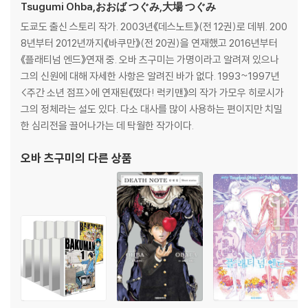
Tsugumi Ohba,おおば つぐみ,大場 つぐみ
도쿄도 출신 스토리 작가. 2003년《데스노트》(전 12권)로 데뷔. 200
8년부터 2012년까지《바쿠만》(전 20권)을 연재했고 2016년부터
《플래티넘 엔드》연재 중. 오바 츠구미는 가명이라고 알려져 있으나
그의 신원에 대해 자세한 사항은 알려진 바가 없다. 1993~1997년
<주간 소년 점프>에 연재된《떴다! 럭키맨》의 작가 가모우 히로시가
그의 정체라는 설도 있다. 다소 대사를 많이 사용하는 편이지만 치밀
한 심리전을 끌어나가는 데 탁월한 작가이다.
오바 츠구미
의 다른 상품