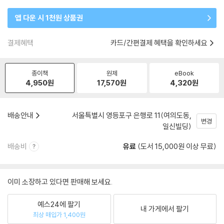
앱 다운 시 1천원 상품권
결제혜택
카드/간편결제 혜택을 확인하세요
종이책
원제
eBook
4,950
원
17,570
원
4,320
원
배송안내
서울특별시 영등포구 은행로 11(여의도동,
변경
일신빌딩)
배송비
유료
(도서 15,000원 이상 무료)
이미 소장하고 있다면 판매해 보세요.
예스24에 팔기
내 가게에서 팔기
최상 매입가 1,400원