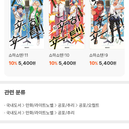
쇼하쇼텐! 11
쇼하쇼텐! 10
쇼하쇼텐! 9
10
5,400
10
5,400
10
5,400
%
%
%
원
원
원
관련 분류
국내도서
만화/라이트노벨
공포/추리
공포/오컬트
국내도서
만화/라이트노벨
공포/추리