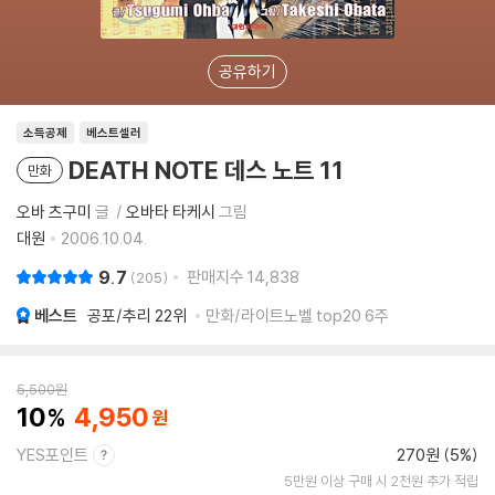
공유하기
소득공제
베스트셀러
DEATH NOTE 데스 노트 11
만화
오바 츠구미
글
오바타 타케시
그림
대원
2006.10.04.
9.7
판매지수
14,838
205
베스트
공포/추리
22위
만화/라이트노벨 top20 6주
5,500
원
10
4,950
YES포인트
270원 (5%)
5만원 이상 구매 시 2천원 추가 적립