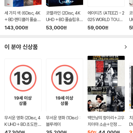
세 가지 색 (6Disc, 4K
코렐라인 (2Disc, 4K
에이티즈 (ATEEZ) - 2
코
+ BD 렌티큘러 풀슬립
UHD + BD 풀슬립 B T
025 WORLD TOUR [I
U
트릴로지 박스 한정판)
ype 500장 한정판) :
N YOUR FANTASY] I
풀
143,000
53,000
59,000
5
원
원
원
: 블루레이
블루레이
N INCHEON DVD
한
이 분야 신상품
무서운 영화 (2Disc, 4
무서운 영화 (1Disc) :
백만냥의 항아리+고우
치
K UHD + BD 초도한정
블루레이
치야마 소슌+인정 종
D
슬립케이스) : 블루레
이풍선 FHD USB
47,300
35,200
50
44,000
3
%
원
원
원