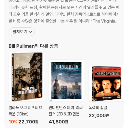
상하고 매력적인 남자로 출연한 빌 풀먼은 <그루지>에서는 무언가
탁드립니다.
에 씌인 듯한 표정, 황폐한 눈동자로 모든 사건의 열쇠를 쥐고 있는 피
터 교수 역을 완벽하게 열연. 데이빗 린치 감독의 <로스트 하이웨이>
를 비롯 수많은 영화에 출연한 그는 배우 뿐 아니라 “The Virginia
n”의 연출을 맡아 비평가들의 극찬을 받으며 감독 데뷔에 성공했을
펼쳐보기
뿐 아니라 제작자로서도 활약하고 있는 만능 엔터테이너. [필모그래
피]두 남자와 한 여자(1990)|주연배우 사랑에 미쳐서(1992)|주연
Bill Pullman
의 다른 상품
배우 써머스비(1993)|주연배우 맬리스
발라드 오브 레프티 브
인디펜던스 데이: 리써
폭력의 종말
라운 (1Disc)
전스 (3D & 2D 합본 풀
22,000
원
슬립 스틸북 한정판) :
10
22,700
41,800
%
원
원
블루레이