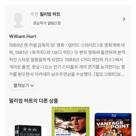
주연
윌리엄 허트
관심작가 알림신청
William Hurt
1980년 켄 러셀 감독의 SF 영화 <얼터드 스테이트>로 영화계에 데
뷔, 1981년 <목격자>와 <보디 히트> 두 편의 영화에 출연하며 본격
적인 스타로 발돋움하게 되었다. 1984년 <거미 여인의 키스>에서
게이로 출연, 훗날 나오는 인기 스타들의 게이 연기를 능가한다는 평
가를 받으면서 아카데미 남우주연상을 수상했다. [필모그래피]보디
히트(1981)|주연배우 작은 신의 아이들(1986)|주연배우 브로드캐
펼쳐보기
스트 뉴스(1987)|주연배우 데스티니 (1988)(1988)|주연배우 이
세상 끝까지 (1991)(1991)|주연배우 미스터 원더풀(1993)|주연배
윌리엄 허트
의 다른 상품
우 스모크(1995)|주연