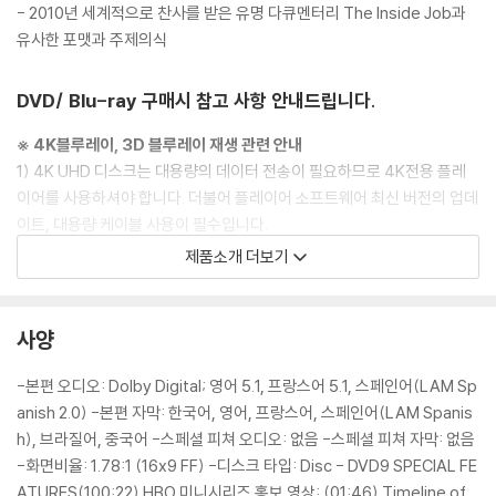
- 2010년 세계적으로 찬사를 받은 유명 다큐멘터리 The Inside Job과
유사한 포맷과 주제의식
DVD/ Blu-ray 구매시 참고 사항 안내드립니다.
※ 4K블루레이, 3D 블루레이 재생 관련 안내
1) 4K UHD 디스크는 대용량의 데이터 전송이 필요하므로 4K전용 플레
이어를 사용하셔야 합니다. 더불어 플레이어 소프트웨어 최신 버전의 업데
이트, 대용량 케이블 사용이 필수입니다.
2) 3D 블루레이는 전용 플레이어와 3D 지원 TV를 통해서만 재생 가능합
제품소개 더보기
니다.
※ 아웃케이스/구성품/포장 상태
사양
1) 제작/배송 과정에서 경미한 아웃케이스 주름, 모서리 눌림 및 갈라짐이
발생할 수 있습니다. 반품을 원하실 경우 미개봉 상태로 문의 부탁드립니
-본편 오디오: Dolby Digital; 영어 5.1, 프랑스어 5.1, 스페인어(LAM Sp
다.
anish 2.0) -본편 자막: 한국어, 영어, 프랑스어, 스페인어(LAM Spanis
2) 스틸북 케이스 제작 과정에서 기포 혹은 경미한 인쇄 오류가 발생할 수
h), 브라질어, 중국어 -스페셜 피쳐 오디오: 없음 -스페셜 피쳐 자막: 없음
있습니다.
-화면비율: 1.78:1 (16x9 FF) -디스크 타입: Disc - DVD9 SPECIAL FE
3) 렌티큘러 스틸북의 경우, 보호필름이 붙어 판매되기도 합니다. 보호필
ATURES(100:22) HBO 미니시리즈 홍보 영상: (01:46) Timeline of