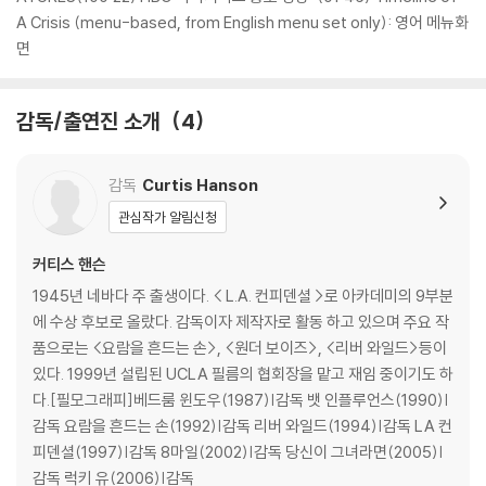
름 손상에 의한 교환/반품은 불가합니다.
A Crisis (menu-based, from English menu set only): 영어 메뉴화
4) 본품 보호를 위해 노란색의 카톤 박스로 재포장한 경우, 카톤박스 손상
면
에 의한 교환/반품은 불가합니다.
5) 아웃케이스/구성품/포장 상태 불량에 의한 교환/반품 신청시 불량 확
감독/출연진 소개
4
인을 위해 개봉 시의 동영상을 요청할 수 있으며, 동영상이 없는 경우 교
환/반품이 제한될 수 있습니다.
감독
Curtis Hanson
※ 디스크 재생 불량
관심작가 알림신청
1) 기기 문제로 인해 발생하는 재생 불량 현상에 대해서는 반품/교환이 불
가하니 최신 소프트웨어로 업데이트된 DVD/BD 전용 기기에서 재생하실
커티스 핸슨
것을 권유해 드립니다.
1945년 네바다 주 출생이다. < L.A. 컨피덴셜 >로 아카데미의 9부분
2) 정전기와 먼지로 인해 재생이 원활하지 않은 경우가 있습니다. 디스크
에 수상 후보로 올랐다. 감독이자 제작자로 활동 하고 있으며 주요 작
를 마른 천으로 닦으시거나, DVD 클리너 등 전용 제품을 이용하면 대부분
품으로는 <요람을 흔드는 손>, <원더 보이즈>, <리버 와일드>등이
해결됩니다.
있다. 1999년 설립된 UCLA 필름의 협회장을 맡고 재임 중이기도 하
3) 일부 PC 연결형 ODD의 경우 호환 상의 문제로 정상적인 디스크도 재
다.[필모그래피]베드룸 윈도우(1987)|감독 뱃 인플루언스(1990)|
생이 불가능한 경우가 있습니다. 독립형 전용 플레이어 사용을 권장드리
감독 요람을 흔드는 손(1992)|감독 리버 와일드(1994)|감독 LA 컨
며, ODD 사용으로 인한 재생 불량의 경우 교환 시에도 동일한 오류가 발
피덴셜(1997)|감독 8마일(2002)|감독 당신이 그녀라면(2005)|
생할 수 있음을 알려드립니다.
감독 럭키 유(2006)|감독