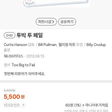
파트너샵
공유하기
투빅 투 페일
DVD
Curtis Hanson
감독
Bill Pullman
윌리엄 허트
주연
Billy Crudup
출연
워너브러더스
2012.06.13.
원서
Too Big to Fail
첫번째 리뷰어가 되어주세요
5,500
원
5,500
YES포인트
60원 (1%)
마니아추가적립
5만원 이상 구매 시 2천원 추가 적립