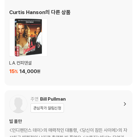
※ 디스크 외관 불량
Curtis Hanson
의 다른 상품
디스크에 미세한 잔 흠집이 남아있거나 인쇄 면이 깨끗하지 않은 경우가
있으며, 상품의 불량이 아닙니다. 단, 재생에 이상이 있는 경우에는 불량으
로 인한 반품/교환이 가능합니다.
※ 교환/반품 안내
1) 불량으로 인한 교환/반품 요청 시에는 불량 확인을 위해 개봉 시의 동영
상을 요청할 수 있으며, 동영상이 없는 경우 교환/반품이 제한될 수 있습니
L.A. 컨피덴셜
다.
15
14,000
%
원
관련 사진과 동영상 및 재생 기기 모델명을 첨부하여 첨부하여 고객센터에
문의 바랍니다.
2) 사양 오인지, 오 구매, 변심 사유로의 반품은 제품 개봉 전에만 운임비
부담 후 처리 가능합니다.
주연
Bill Pullman
3) 스틸북 한정판, 초회 한정판의 경우 제작 수량이 한정되어 있고, 택배
관심작가 알림신청
이동 과정에서의 손상이 발생하면, 재 판매가 어려우므로 신중한 구매 선
택을 부탁드립니다.
빌 풀만
4) 한정판 상품의 변심, 오구매로 인한 반품은 회송된 상품의 상태 확인 후
<인디펜던스 데이>의 매력적인 대통령, <당신이 잠든 사이에>의 자
진행이 가능합니다. 택배 이동 중 파손이 발생하지 않도록 완충 포장을 부