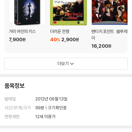
거미 여인의 키스
더러운 전쟁
밴티지 포인트 : 블루레
이
7,900
40
2,900
%
원
원
16,200
원
더보기
품목정보
발매일
2012년 06월 13일
시간/무게/크기
99분 | 크기확인중
연령제한
12세 이용가