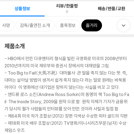
리뷰/한줄평
상품정보
배송/반품/교환
0
사양
감독/출연진 소개
품목정보
줄거리
제품소개
- HBO에서 만든 다큐멘터리 형식을 빌린 극영화로 미국의 2008년부터
2010년까지의 미국 재무부와 증권시 장에서의 대재앙을 그림.
- Too Big to Fail(大馬不死): 대마불사: 큰 말을 죽지 않는 다는 뜻. 즉,
대마는 살아날 방법이 생겨서 쉽게 죽지 않는다 라는 말로 원래는 바둑용
어이다: 이 영화에선 대기업은 망하지 않는다는 사실을 비꼬 고 있다.
- 앤드류 로스 소킨(Andrew Ross Sorkin)의 동명의 책 Too Big to Fa
il: The Inside Story, 2009을 원작 으로 함: 원작 자체가 기자가 금융위
기 당시의 월가 사람들의 인터뷰를 모아 만든 것이라 사릴과 밀접 함.
- 제64회 미국 작가 조합상(2012) 장편 각색상 수상한 피터 굴드의 각본
- 제18회 미국 배우 조합상(2012) TV영화/미니시리즈부문(남자) 수상:
제임스 우즈