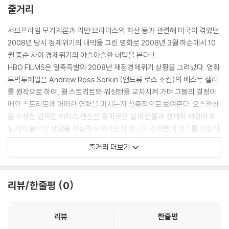
줄거리
서브프라임 모기지론과 리만 브라더스의 파산 등과 관련해 미국이 겪었던
2008년 당시 경제위기의 내막을 그린 영화로 2008년 3월 하순에서 10
월 중순 사이 경제위기의 아슬아슬한 내막을 본다!!
HBO FILMS은 일촉즉발의 2008년 재정경제위기 상황을 그려냈다. 영화
투빅투페일은 Andrew Ross Sorkin (앤드류 로스 소킨)의 베스트 셀러
를 원작으로 하여, 월 스트리트와 워싱턴을 교차시켜 가며 그들의 결정이
메인 스트리트에 어떠한 영향을 미치는지 심층적으로 보여준다. 오스카상
을 수상한 감독인 커티스 핸슨은 흥미로운 실제 인물과 경제적 재앙이 초
읽기에 들어간 상황을 적절히 섞어가면서 미국이 경제붕괴 위기를 어떻게
벗어나는지를 포착해 폭발력 있는 드라마로 완성했다.
줄거리 더보기
리뷰/한줄평
0
리뷰
한줄평