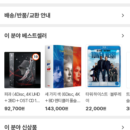
배송/반품/교환 안내
이 분야 베스트셀러
19
파과 (4Disc, 4K UHD
세 가지 색 (6Disc, 4K
타워 하이스트 : 블루레
트
+ 2BD + OST CD 15
+ BD 렌티큘러 풀슬립
이
슬
00장 한정 스틸북 한정
트릴로지 박스 한정판)
이
92,700
143,000
22,000
3
원
원
원
판) : 블루레이
: 블루레이
이 분야 신상품