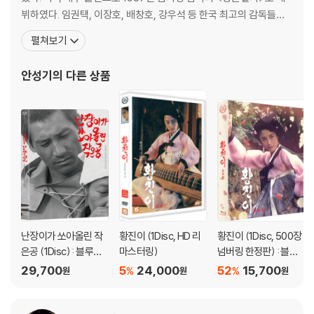
뷔하였다. 임권택, 이장호, 배창호, 강우석 등 한국 최고의 감독들과
사회물에서부터 코미디까지 다양한 장르의 영화를 작업했으며, 40
펼쳐보기
년이 된 지금까지도 왕성한 활동을 계속하고 있다. 대종상 남우주연
상을 4회 수상했으며, 백상 예술대상 남우주연상 7회. 영평상 남우주
안성기
의 다른 상품
연상 4회 조연상1회, 아태영화제 남우주연상 2회를 수상했
난장이가 쏘아올린 작
황진이 (1Disc, HD 리
황진이 (1Disc, 500장
은공 (1Disc) : 블루레
마스터링)
넘버링 한정판) : 블루
이
레이
29,700
5
24,000
52
15,700
%
%
원
원
원