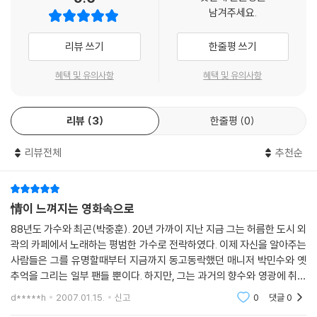
으로 커피까지 배달시켜 먹는 최곤. PD와 지국장마저 최곤에게 손을 들고
남겨주세요.
될 대로 되라는 식으로 하루하루를 보내던 어느 날, 최곤은 커피 배달 온 터
미널 다방 김양을 즉석 게스트로 등장시키고, 그녀의 사연은 많은 이들의
리뷰 쓰기
한줄평 쓰기
심금을 울린다.
혜택 및 유의사항
혜택 및 유의사항
그 사이 '이스트 리버'라는 최곤의 추종자이자 영월의 유일한 락 밴드는 정
오의 희망곡 팬 사이트를 만들어 방송을 홍보하고, 김양의 방송 이후 '최곤
리뷰
3
한줄평
0
의 오후의 희망곡'은 활기를 띄기 시작한다. 영월 주민들의 즐거움이자 고
민상담소로서 자리를 잡아갈 무렵, 석영은 100일 기념 공개방송을 개최시
리뷰전체
추천순
키고 주민들의 큰 호응을 얻는다. 그러나 성공에는 또 다른 대가가 있는
법…
情이 느껴지는 영화속으로
88년도 가수와 최곤(박중훈). 20년 가까이 지난 지금 그는 허름한 도시 외
곽의 카페에서 노래하는 평범한 가수로 전락하였다. 이제 자신을 알아주는
사람들은 그를 유명할때부터 지금까지 동고동락했던 매니저 박민수와 옛
추억을 그리는 일부 팬들 뿐이다. 하지만, 그는 과거의 향수와 영광에 취해
자존심을 버리지 못한 채 사소한 말다툼에도 주먹을 쓰는 못된 연예인으로
d*****h
2007.01.15.
신고
0
댓글
0
자신을 버린