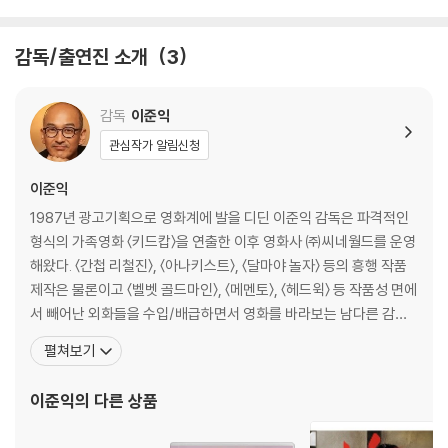
2) 정전기와 먼지로 인해 재생이 원활하지 않은 경우가 있습니다. 디스크
를 마른 천으로 닦으시거나, DVD 클리너 등 전용 제품을 이용하면 대부분
감독/출연진 소개
3
해결됩니다.
3) 일부 PC 연결형 ODD의 경우 호환 상의 문제로 정상적인 디스크도 재
생이 불가능한 경우가 있습니다. 독립형 전용 플레이어 사용을 권장드리
감독
이준익
며, ODD 사용으로 인한 재생 불량의 경우 교환 시에도 동일한 오류가 발
관심작가 알림신청
생할 수 있음을 알려드립니다.
이준익
※ 디스크 외관 불량
1987년 광고기획으로 영화계에 발을 디딘 이준익 감독은 파격적인
디스크에 미세한 잔 흠집이 남아있거나 인쇄 면이 깨끗하지 않은 경우가
형식의 가족영화 〈키드캅〉을 연출한 이후 영화사 ㈜씨네월드를 운영
있으며, 상품의 불량이 아닙니다. 단, 재생에 이상이 있는 경우에는 불량으
해왔다. 〈간첩 리철진〉, 〈아나키스트〉, 〈달마야 놀자〉 등의 흥행 작품
로 인한 반품/교환이 가능합니다.
제작은 물론이고 〈벨벳 골드마인〉, 〈메멘토〉, 〈헤드윅〉 등 작품성 면에
서 빼어난 외화들을 수입/배급하면서 영화를 바라보는 남다른 감각
※ 교환/반품 안내
을 과시해왔다. 2003년에는 퓨전사극이라는 새로운 장르를 연 〈황
1) 불량으로 인한 교환/반품 요청 시에는 불량 확인을 위해 개봉 시의 동영
펼쳐보기
산벌〉을 제작/연출하여 전국 290만 관객을 동원한 바 있는 이준익
상을 요청할 수 있으며, 동영상이 없는 경우 교환/반품이 제한될 수 있습니
감독은 2005년〈왕의 남자〉를 통해 전작의 노하우를 살려 더욱 더 견
다.
이준익
의 다른 상품
고하고 짜임새 있게 표현된정통 사극
관련 사진과 동영상 및 재생 기기 모델명을 첨부하여 첨부하여 고객센터에
문의 바랍니다.