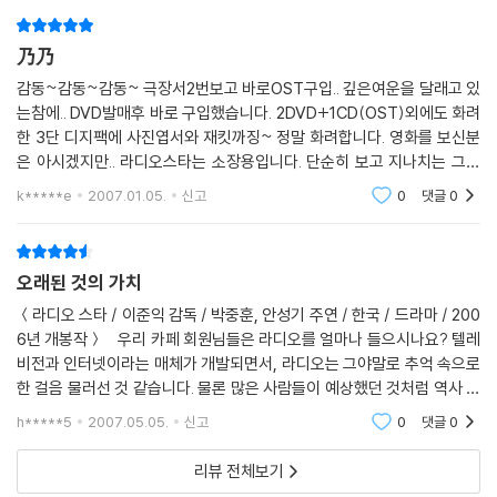
乃乃
감동~감동~감동~ 극장서2번보고 바로OST구입.. 깊은여운을 달래고 있
는참에.. DVD발매후 바로 구입했습니다. 2DVD+1CD(OST)외에도 화려
한 3단 디지팩에 사진엽서와 재킷까징~ 정말 화려합니다. 영화를 보신분
은 아시겠지만.. 라디오스타는 소장용입니다. 단순히 보고 지나치는 그런
영화가 아닌 영원함 그 자체입니다. 감동의 결정체랄까~ 무엇보다 2시간
k*****e
2007.01.05.
신고
0
댓글
0
이 넘는 서플먼트는
오래된 것의 가치
＜라디오 스타 / 이준익 감독 / 박중훈, 안성기 주연 / 한국 / 드라마 / 200
6년 개봉작＞ 우리 카페 회원님들은 라디오를 얼마나 들으시나요? 텔레
비전과 인터넷이라는 매체가 개발되면서, 라디오는 그야말로 추억 속으로
한 걸음 물러선 것 같습니다. 물론 많은 사람들이 예상했던 것처럼 역사 속
으로 사라지지는 않았지만, 과거의 영광을 재현하기는 힘이 들겠지요. 말
h*****5
2007.05.05.
신고
0
댓글
0
그대로 매
리뷰 전체보기