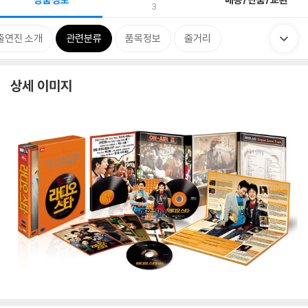
3
출연진 소개
관련분류
품목정보
줄거리
상세 이미지