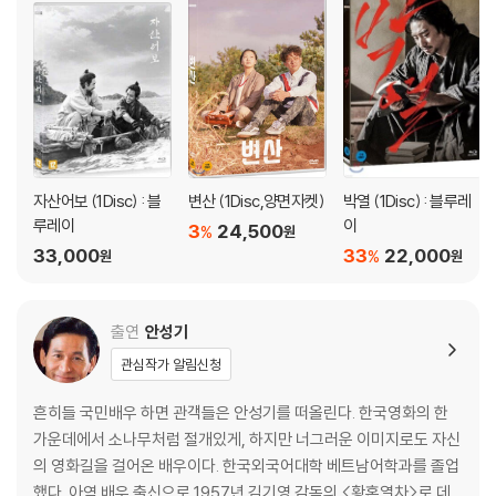
2) 사양 오인지, 오 구매, 변심 사유로의 반품은 제품 개봉 전에만 운임비
부담 후 처리 가능합니다.
3) 스틸북 한정판, 초회 한정판의 경우 제작 수량이 한정되어 있고, 택배
이동 과정에서의 손상이 발생하면, 재 판매가 어려우므로 신중한 구매 선
택을 부탁드립니다.
4) 한정판 상품의 변심, 오구매로 인한 반품은 회송된 상품의 상태 확인 후
진행이 가능합니다. 택배 이동 중 파손이 발생하지 않도록 완충 포장을 부
자산어보 (1Disc) : 블
변산 (1Disc,양면자켓)
박열 (1Disc) : 블루레
탁드립니다.
루레이
이
3
24,500
%
원
33,000
33
22,000
%
원
원
출연
안성기
관심작가 알림신청
흔히들 국민배우 하면 관객들은 안성기를 떠올린다. 한국영화의 한
가운데에서 소나무처럼 절개있게, 하지만 너그러운 이미지로도 자신
의 영화길을 걸어온 배우이다. 한국외국어대학 베트남어학과를 졸업
했다. 아역 배우 출신으로 1957년 김기영 감독의 <황혼열차>로 데