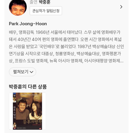
출연
박중훈
관심작가 알림신청
Park Joong-Hoon
배우, 영화감독. 1966년 서울에서 태어났다. 스무 살에 영화배우가
돼서 40년간 40여 편의 영화에 출연했다. 오랜 시간 영화에서 폭넓
은 사랑을 받았고 '국민배우'로 불리었다. 1987년 백상예술대상 신인
연기상을 시작으로 대종상, 청룡영화상, 백상예술대상, 영화평론가
상, 프랑스 도빌 영화제, 뉴욕 아시아 영화제, 아시아태평양 영화제
등 국내외 20여 개의 영 화제에서 남우주연상을 수상했다. 2013년엔
펼쳐보기
영화 <톱스타>로 감독으로 데뷔했다. KBS-TV <박중훈쇼>에서 토
크쇼 진행을 했고, KBS 라디오에서는 4년간 DJ를 한 적이 있다. 지
박중훈
의 다른 상품
금은 오랜만에