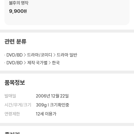
불후의 명작
9,900
원
관련 분류
DVD/BD
드라마/코미디
드라마 일반
DVD/BD
제작 국가별
한국
품목정보
발매일
2006년 12월 22일
시간/무게/크기
309g | 크기확인중
연령제한
12세 이용가