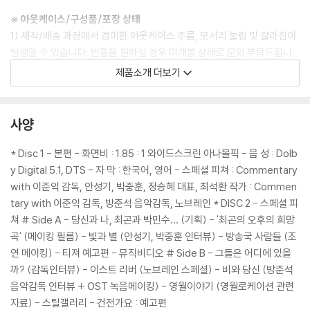
※ 아웃케이스/구성품/포장 상태
1) 제작/배송 과정에서 경미한 아웃케이스 주름, 모서리 눌림 및 갈라짐이
발생할 수 있습니다. 반품을 원하실 경우 미개봉 상태로 문의 부탁드립니
다.
제품소개 더보기
2) 스틸북 케이스 제작 과정에서 기포 혹은 경미한 인쇄 오류가 발생할 수
있습니다.
3) 렌티큘러 스틸북의 경우, 보호필름이 붙어 판매되기도 합니다. 보호필
사양
름 손상에 의한 교환/반품은 불가합니다.
4) 본품 보호를 위해 노란색의 카톤 박스로 재포장한 경우, 카톤박스 손상
* Disc 1 - 본편 - 화면비 : 1.85 : 1 와이드스크린 아나몰픽 - 음 성 : Dolb
에 의한 교환/반품은 불가합니다.
y Digital 5.1, DTS - 자 막 : 한국어, 영어 - 스페셜 피쳐 : Commentary
5) 아웃케이스/구성품/포장 상태 불량에 의한 교환/반품 신청시 불량 확
with 이준익 감독, 안성기, 박중훈, 정승혜 대표, 최석환 작가 : Commen
인을 위해 개봉 시의 동영상을 요청할 수 있으며, 동영상이 없는 경우 교
tary with 이준익 감독, 방준석 음악감독, 노브레인 * DISC 2 - 스페셜 피
환/반품이 제한될 수 있습니다.
쳐 # Side A - 당신과 나, 최곤과 박민수… (기획) - '최곤의 오후의 희망
곡' (메이킹 필름) - 빛과 별 (안성기, 박중훈 인터뷰) - 방송국 사람들 (조
※ 디스크 재생 불량
연 메이킹) - 티져 예고편 - 뮤직비디오 # Side B - 그들은 어디에 있을
1) 기기 문제로 인해 발생하는 재생 불량 현상에 대해서는 반품/교환이 불
까? (감독인터뷰) - 이스트 리버 (노브레인 스페셜) - 비와 당신 (방준석
가하니 최신 소프트웨어로 업데이트된 DVD/BD 전용 기기에서 재생하실
음악감독 인터뷰 + OST 녹음메이킹) - 영월이야기 (영월로케이션 관련
것을 권유해 드립니다.
자료) - 스틸갤러리 - 건전가요 : 예고편