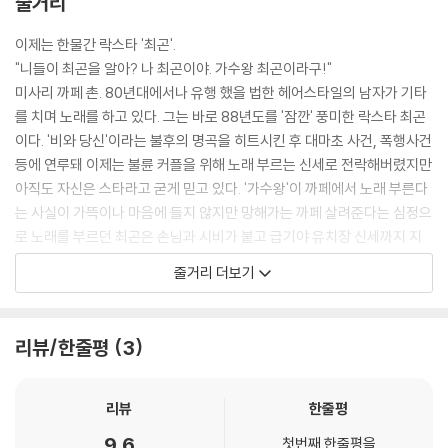
줄거리
이제는 한물간 락스타 '최곤'.
"니들이 최곤을 알아? 나 최곤이야. 가수왕 최곤이라구!"
미사리 까페 촌. 80년대에서나 유행 했을 법한 헤어스타일의 남자가 기타
를 치며 노래를 하고 있다. 그는 바로 88년도를 '잠깐' 풍미한 락스타 최곤
이다. '비와 당신'이라는 불후의 명곡을 히트시킨 후 대마초 사건, 폭행사건
등에 연루돼 이제는 불륜 커플을 위해 노래 부르는 신세로 전락해버렸지만
아직도 자신은 스타라고 굳게 믿고 있다. '가수왕'이 까페에서 노래 부른다
는 사실이 가뜩이나 마음에 들지 않지만 망해가는 까페 살려준다는 심정으
로 노래를 부르던 최곤은 손님과 시비가 붙고 급기야 유치장 신세까지 지
게 된다. 최곤의 매니저 박민수는 아직도 그의 재기를 철썩 같이 믿으며 최
줄거리 더보기
곤의 합의금을 찾아 다니던 중 지인인 방송국 국장을 만나고 국장은 최곤
이 영월에서 DJ를 하면 합의금을 내준다는 약속을 한다. 더 이상 손 벌릴
곳 없던 박민수는 제안을 받아들여 최곤을 설득시키는데 성공하고 결국 최
리뷰/한줄평
3
곤은 울며 겨자 먹기로 방송을 시작한다.
라디오 DJ로 컴백한 철없는 락스타의 시한폭탄 라디오 ON AIR!
리뷰
한줄평
선곡 무시는 기본에 시청자에게도 하고 싶은 말을 다 하며, 심지어 부스 안
9.6
첫번째 한줄평을