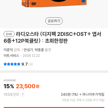
공유하기
라디오스타 (디지팩 2DISC+OST+ 엽서
DVD
6종+12P북클릿) : 초회한정판
이준익
감독
안성기
박중훈
출연
아트서비스
2006.12.22.
9.7
3
27,500
원
15
23,500
YES포인트
240원 (1%)
마니아추가적립
5만원 이상 구매 시 2천원 추가 적립