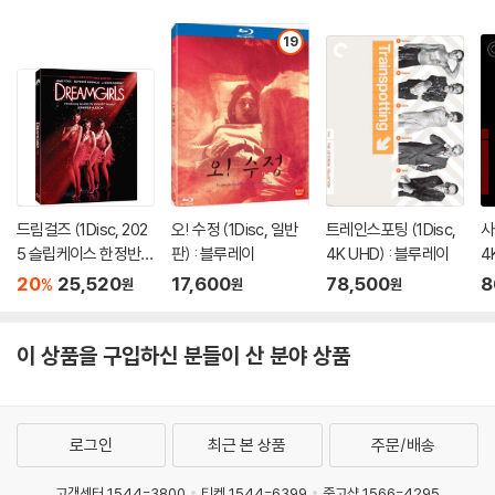
19
드림걸즈 (1Disc, 202
오! 수정 (1Disc, 일반
트레인스포팅 (1Disc,
사
5 슬립케이스 한정반 B
판) : 블루레이
4K UHD) : 블루레이
4
D) : 블루레이
20
25,520
17,600
78,500
8
%
원
원
원
이 상품을 구입하신 분들이 산 분야 상품
로그인
최근 본 상품
주문/배송
고객센터 1544-3800
티켓 1544-6399
중고샵 1566-4295