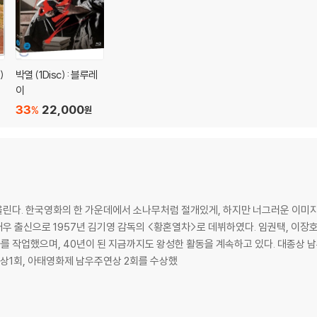
)
박열 (1Disc) : 블루레
이
33
22,000
%
원
린다. 한국영화의 한 가운데에서 소나무처럼 절개있게, 하지만 너그러운 이미지
 출신으로 1957년 김기영 감독의 <황혼열차>로 데뷔하였다. 임권택, 이장호,
이 된 지금까지도 왕성한 활동을 계속하고 있다. 대종상 남우주연상을 4회 수상했으며, 백상 예술대상
연상1회, 아태영화제 남우주연상 2회를 수상했