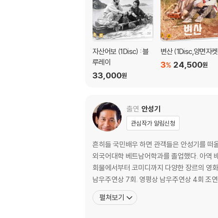
자산어보 (1Disc) : 블
변산 (1Disc,양면자켓
루레이
3
24,500
%
원
33,000
원
출연
안성기
관심작가 알림신청
흔히들 국민배우 하면 관객들은 안성기를 떠올
외국어대학 베트남어학과를 졸업했다. 아역 배우
회물에서부터 코미디까지 다양한 장르의 영화를 작업했으며, 40년
남우주연상 7회. 영평상 남우주연상 4회 조
펼쳐보기