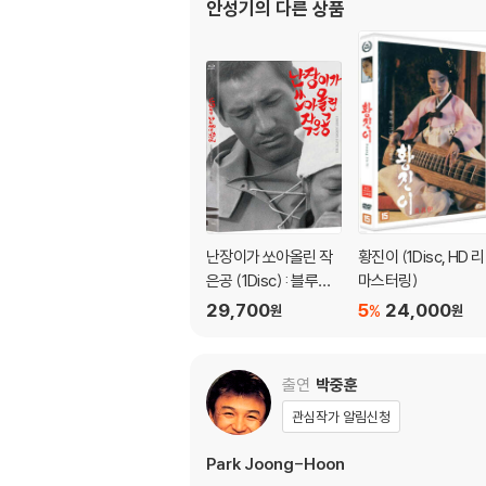
안성기
의 다른 상품
난장이가 쏘아올린 작
황진이 (1Disc, HD 리
은공 (1Disc) : 블루레
마스터링)
이
29,700
5
24,000
%
원
원
출연
박중훈
관심작가 알림신청
Park Joong-Hoon