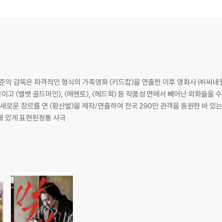
준익 감독은 파격적인 형식의 가족영화 〈키드캅〉을 연출한 이후 영화사 ㈜씨네월
물론이고 〈벨벳 골드마인〉, 〈메멘토〉, 〈헤드윅〉 등 작품성 면에서 빼어난 외화들
새 있게 표현된정통 사극