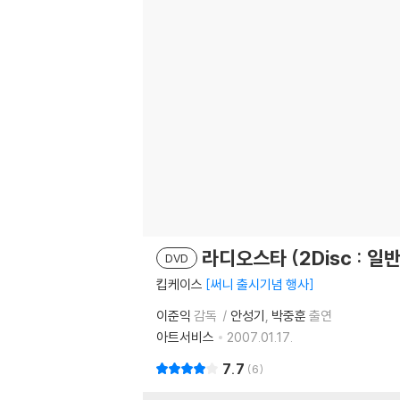
라디오스타 (2Disc : 일
DVD
킵케이스
써니 출시기념 행사
이준익
감독
안성기
박중훈
출연
아트서비스
2007.01.17.
7.7
6