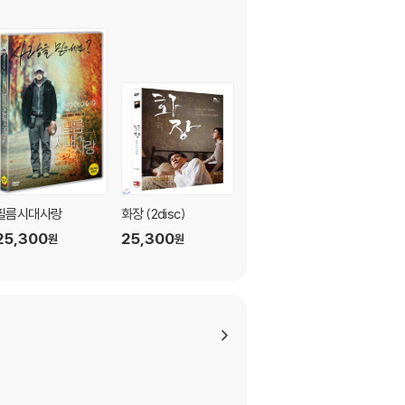
필름시대사랑
화장 (2disc)
난장이가 쏘아올린 작
은공 (난쏘공)- 조세희
25,300
25,300
원
원
원작.안성기.전양자
9,900
원