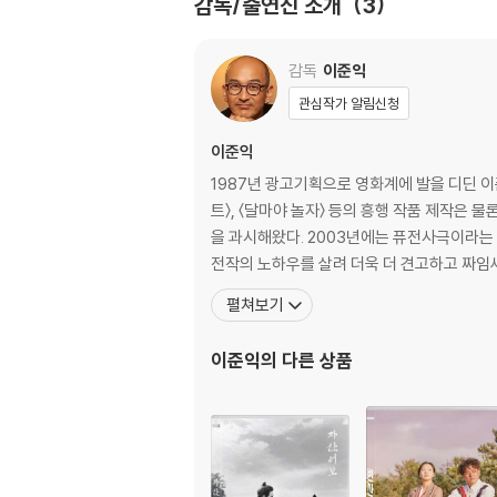
감독/출연진 소개
3
감독
이준익
관심작가 알림신청
이준익
1987년 광고기획으로 영화계에 발을 디딘 이
트〉, 〈달마야 놀자〉 등의 흥행 작품 제작은 
을 과시해왔다. 2003년에는 퓨전사극이라는 새로운 장르를 연 〈황산벌〉을 제작/연출하여 전국 290만 관객을 동원한 바 있는 이준익 감독은 2005년〈왕의 남자〉를 통해
전작의 노하우를 살려 더욱 더 견고하고 짜임
펼쳐보기
이준익
의 다른 상품