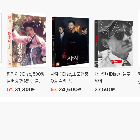
황진이 (1Disc, 500장
사자 (1Disc, 초도한정
개그맨 (1Disc) : 블루
넘버링 한정판) : 블루
O링 슬리브 )
레이
레이
5
31,300
5
24,600
27,500
%
%
원
원
원