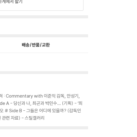
가게에서 팔기
배송/반품/교환
셜 피쳐 : Commentary with 이준익 감독, 안성기,
de A - 당신과 나, 최곤과 박민수… (기획) - ‘최
 # Side B - 그들은 어디에 있을까? (감독인
 관련 자료) - 스틸갤러리