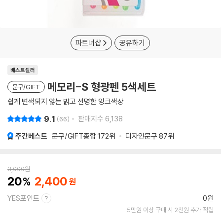
파트너샵
공유하기
베스트셀러
메모리-S 형광펜 5색세트
문구/GIFT
쉽게 변색되지 않는 밝고 선명한 잉크색상
9.1
판매지수
6,138
66
주간베스트
문구/GIFT종합
172위
디자인문구
87위
3,000
원
20
2,400
YES포인트
0원
5만원 이상 구매 시 2천원 추가 적립