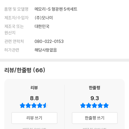
품명 및 모델명
메모리-S 형광펜 5색세트
제조자/수입자
(주)모나미
제조국 또는
대한민국
원산지
관련 연락처
080-022-0153
허가관련
해당사항없음
리뷰/한줄평
66
리뷰
한줄평
8.8
9.3
리뷰 쓰기
한줄평 쓰기