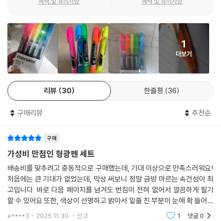
혜택 및 유의사항
혜택 및 유의사항
1
더보기
리뷰
30
한줄평
36
구매리뷰
추천순
구매
가성비 만점인 형광펜 세트
배송비를 맞추려고 충동적으로 구매했는데, 기대 이상으로 만족스러워요!
처음에는 큰 기대가 없었는데, 막상 써보니 정말 금방 마르는 속건성이 최
고입니다. 바로 다음 페이지를 넘겨도 번짐이 전혀 없어서 깔끔하게 필기
할 수 있어요.또한, 색상이 선명하고 밝아서 밑줄 친 부분이 눈에 확 들어와
공부 효율이 오르는 기분입니다. 저렴한 가격에 이렇게 좋은 품질의 형광
e****3
2025.11.30.
신고
1
댓글
0