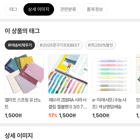
태그
상세 이미지
관련분류
품목정보
이 상품의 태그
#배송비채우기
#2025문구기프트BEST
#최고50%할인
엘리트 스프링 유선노
제브라 ZEBRA 사라사
e-미래샤프(수능샤
인
트
클립 젤볼펜 0.3/0.7m
프) 색상랜덤배송
크
m
1,500
17
1,500
1,500
1
%
원
원
원
상세 이미지