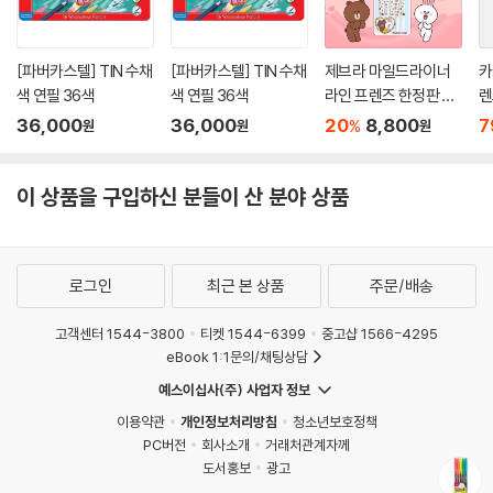
[파버카스텔] TIN 수채
[파버카스텔] TIN 수채
제브라 마일드라이너
카
색 연필 36색
색 연필 36색
라인 프렌즈 한정판 5
렌
색세트
m
36,000
36,000
20
8,800
7
%
원
원
원
이 상품을 구입하신 분들이 산 분야 상품
로그인
최근 본 상품
주문/배송
고객센터 1544-3800
티켓 1544-6399
중고샵 1566-4295
eBook 1:1문의/채팅상담
예스이십사(주) 사업자 정보
이용약관
개인정보처리방침
청소년보호정책
PC버전
회사소개
거래처관계자께
도서홍보
광고