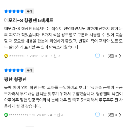
펜을 득템하게
구매
메모리-S 형광펜 5색세트
메모리-S 형광펜 5색세트는 색상이 선명하면서도 과하게 진하지 않아 눈
의 피로가 적었습니다. 5가지 색을 용도별로 구분해 사용할 수 있어 복습
할 때 중요한 내용을 한눈에 확인하기 좋았고, 번짐이 적어 교재와 노트 모
두 깔끔하게 표시할 수 있어 만족스러웠습니다.
n******3
2026.07.01.
신고
0
댓글
0
구매
쨍한 형광펜
둘째 아이 영어 학원 문법 교재를 구입하려고 보니 무료배송 금액이 조금
모자라서 무료배송 금액을 맞추기 위해서 구입했습니다. 형광펜의 색깔이
아주아주 쨍한 형광색이라서 눈에 매우 잘 띄고 5색이라서 두루두루 잘 사
용하게 될 것 같습니다.
f********1
2026.05.24.
신고
0
댓글
0