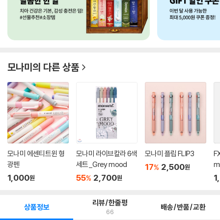
모나미
의 다른 상품
모나미 에센티트윈 형
모나미 라이브칼라 6색
모나미 플립 FLIP3
FX
광펜
세트_Grey mood
m
17
2,500
%
원
1,000
55
2,700
1
%
원
원
리뷰/한줄평
상품정보
배송/반품/교환
66