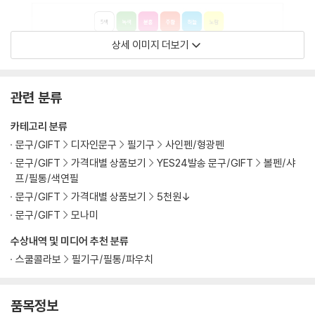
상세 이미지 더보기
관련 분류
카테고리 분류
문구/GIFT
디자인문구
필기구
사인펜/형광펜
문구/GIFT
가격대별 상품보기
YES24발송 문구/GIFT
볼펜/샤
프/필통/색연필
문구/GIFT
가격대별 상품보기
5천원↓
문구/GIFT
모나미
수상내역 및 미디어 추천 분류
스쿨콜라보
필기구/필통/파우치
품목정보