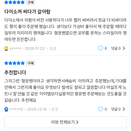
구매
다이소꺼 써다가 갈아탐
다이소에서 저렴이 버전 사용하다가 너무 빨리 써버려서 쪼금 더 비싸더라
도 평이 좋아 주문해 봤습니다. 생각보다 가성비 좋아서 책 주문할 때마다
일부러 미리미리 쟁여둡니다. 형광펜없으면 공부를 못하는 스타일이라 쟁
여두면 든든합니다.
s****i
2026.01.22.
신고
0
댓글
0
구매
추천합니다
그저그런 형광펜이라고 생각하면서배송비 아끼려고 주문했는데,기대를
안해서 그런지꽤 좋아요.무엇보다 발색도 잘되고 깔끔합니다.어설프게 노
트나 잘 안쓸 것 같은 아이템보다실용적인 형광펜 주문해보는 것도좋을 것
같습니다. 추천해요
i*****0
2025.12.19.
신고
0
댓글
0
리뷰 전체보기