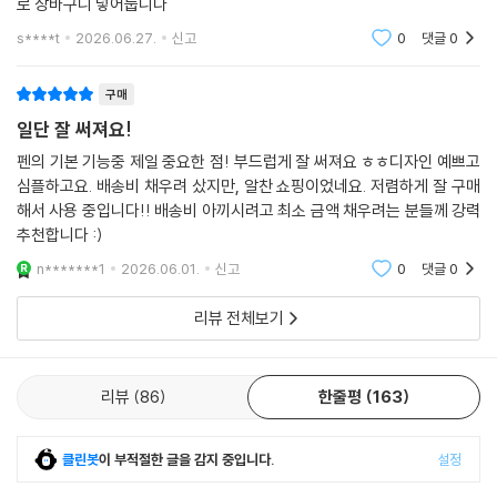
로 장바구니 넣어둡니다
s****t
2026.06.27.
신고
0
댓글
0
구매
일단 잘 써져요!
펜의 기본 기능중 제일 중요한 점! 부드럽게 잘 써져요 ㅎㅎ디자인 예쁘고
심플하고요. 배송비 채우려 샀지만, 알찬 쇼핑이었네요. 저렴하게 잘 구매
해서 사용 중입니다!! 배송비 아끼시려고 최소 금액 채우려는 분들께 강력
추천합니다 :)
n*******1
2026.06.01.
신고
0
댓글
0
리뷰 전체보기
리뷰
86
한줄평
163
클린봇
이 부적절한 글을 감지 중입니다.
설정