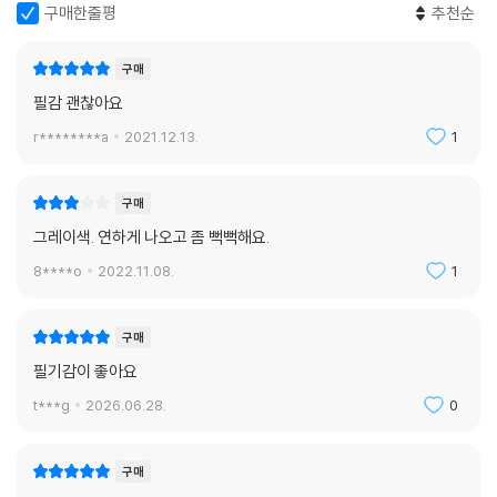
구매한줄평
추천순
구매
필감 괜찮아요
r********a
2021.12.13.
1
구매
그레이색. 연하게 나오고 좀 뻑뻑해요.
8****o
2022.11.08.
1
구매
필기감이 좋아요
t***g
2026.06.28.
0
구매