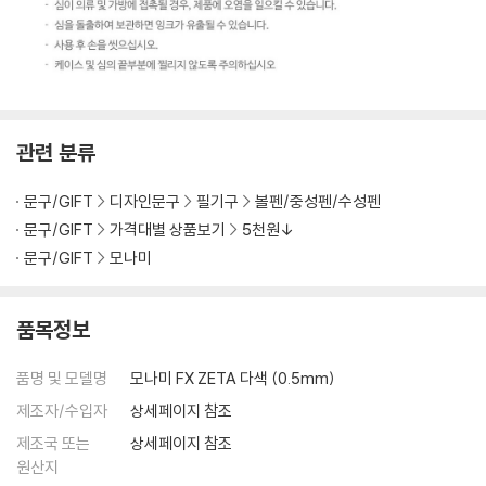
관련 분류
문구/GIFT
디자인문구
필기구
볼펜/중성펜/수성펜
문구/GIFT
가격대별 상품보기
5천원↓
문구/GIFT
모나미
품목정보
품명 및 모델명
모나미 FX ZETA 다색 (0.5mm)
제조자/수입자
상세페이지 참조
제조국 또는
상세페이지 참조
원산지