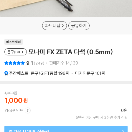
파트너샵
공유하기
베스트셀러
모나미 FX ZETA 다색 (0.5mm)
문구/GIFT
9.1
판매지수
14,139
249
주간베스트
문구/GIFT종합
196위
디자인문구
101위
1,000
원
1,000
YES포인트
0원
5만원 이상 구매 시 2천원 추가 적립
앱 다운 시 1천원 상품권