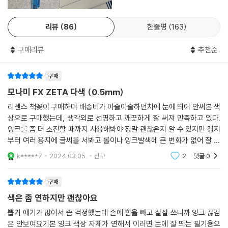
리뷰
86
한줄평
163
구매리뷰
추천순
구매
모나미 FX ZETA 다색 (0.5mm)
리센스 책꽂이 구매하며 배송비가 아슬아슬하던차에 눈에 띄어 안써본 색
상으로 구매했는데, 생각외로 선명하고 깨끗하게 잘 써져 만족하고 있다.
잉크를 좀 더 소진할 때까지 사용해봐야 정말 괜찮은지 알 수 있지만 갱지
부터 여러 용지에 글씨를 서봐고 롤이나 잉크발색에 큰 변화가 없어 잘 사
용할 것 같다.
k*****7
2024.03.05.
신고
2
댓글
0
구매
색은 좀 연하지만 괜찮아요
뽑기 얘기가 많아서 좀 걱정했는데 손에 힘을 빼고 살살 쓰니까 잉크 끊김
은 안보여요기본 잉크 색상 자체가 연해서 이러면 눈에 잘 띄는 필기용으