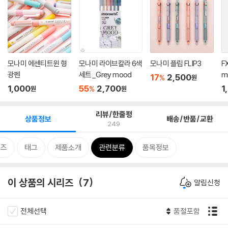
모나미 에센티트윈 형
모나미 라이브칼라 6색
모나미 플립 FLIP3
FX
광펜
세트_Grey mood
m
17
2,500
%
원
1,000
55
2,700
1
%
원
원
리뷰/한줄평
상품정보
배송/반품/교환
249
리즈
태그
제품소개
관련분류
품목정보
이 상품의 시리즈
7
알림신청
전체선택
품절포함