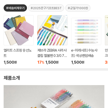
#배송비채우기
#2025문구기프트BEST
#균일가1000원
엘리트 스프링 유선노
제브라 ZEBRA 사라사
e-미래샤프(수능샤
인
트
클립 젤볼펜 0.3/0.7m
프) 색상랜덤배송
크
m
1,500
17
1,500
1,500
3
%
원
원
원
제품소개