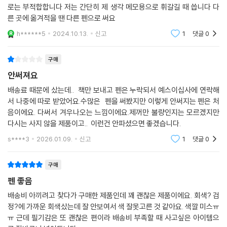
로는 부적합합니다 저는 간단히 제 생각 메모용으로 휘갈길 때 씁니다 다
른 곳에 옮겨적을 땐 다른 펜으로 써요
h******5
2024.10.13.
신고
1
댓글
0
구매
안써져요
배송료 때문에 샀는데.. 책만 보내고 펜은 누락되서 예스이십사에 연락해
서 나중에 따로 받았어요.수많은 펜을 써봤지만 이렇게 안써지는 펜은 처
음이에요. 다써서 겨우나오는 느낌이에요.제꺼만 불량인지는 모르겠지만
다시는 사지 않을 제품이고.. 이런건 안파셨으면 좋겠습니다.
s****3
2026.01.09.
신고
1
댓글
0
구매
펜 좋음
배송비 아끼려고 찾다가 구매한 제품인데 꽤 괜찮은 제품이에요. 회색? 검
정?에 가까운 회색샀는데 잘 안보여서 색 잘못고른 것 같아요. 색깔 미스ㅠ
ㅠ 근데 필기감은 또 괜찮은 편이라 배송비 부족할 때 사고싶은 아이템으