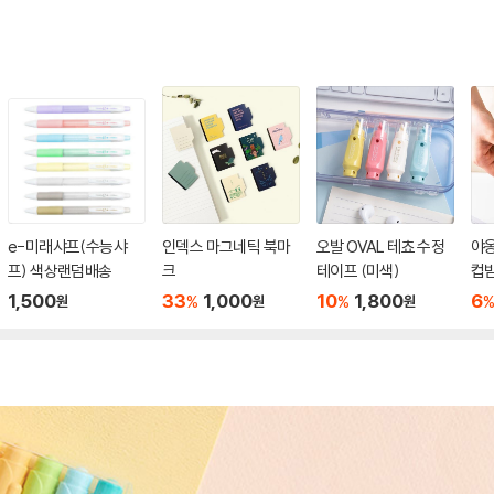
e-미래샤프(수능샤
인덱스 마그네틱 북마
오발 OVAL 테쵸 수정
야
프) 색상랜덤배송
크
테이프 (미색)
컵받
1,500
33
1,000
10
1,800
6
%
%
원
원
원