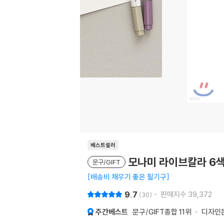
베스트셀러
모나미 라이브칼라 6색 
문구/GIFT
배송비 채우기 좋은 필기구
9.7
판매지수
39,372
30
주간베스트
문구/GIFT종합
11위
디자인