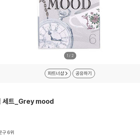
1
/
2
파트너샵
공유하기
세트_Grey mood
문구
6위