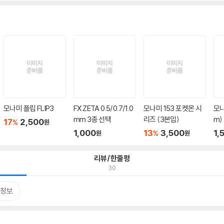
모나미 플립 FLIP3
FX ZETA 0.5/0.7/1.0
모나미 153 포켓몬 시
모나
mm 3종 선택
리즈 (3본입)
m)
17
2,500
%
원
1,000
13
3,500
1,
%
원
원
리뷰/한줄평
30
정보