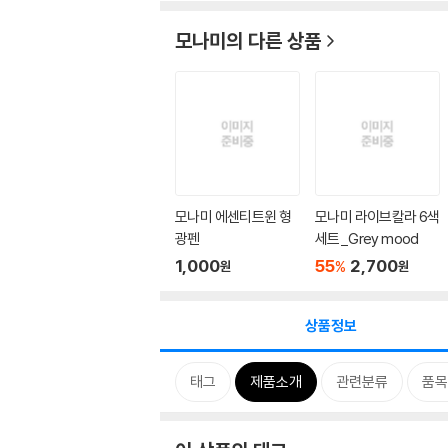
모나미
의 다른 상품
모나미 에센티트윈 형
모나미 라이브칼라 6색
광펜
세트_Grey mood
1,000
55
2,700
%
원
원
상품정보
태그
제품소개
관련분류
품목