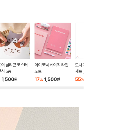
옹이 실리콘 코스터
아이코닉 베이직 라인
모나미 라이브칼라 6색
1000 
침 5종
노트
세트_Grey mood
중성지 연
랜덤발송
1,500
17
1,500
55
2,700
1,000
%
%
%
원
원
원