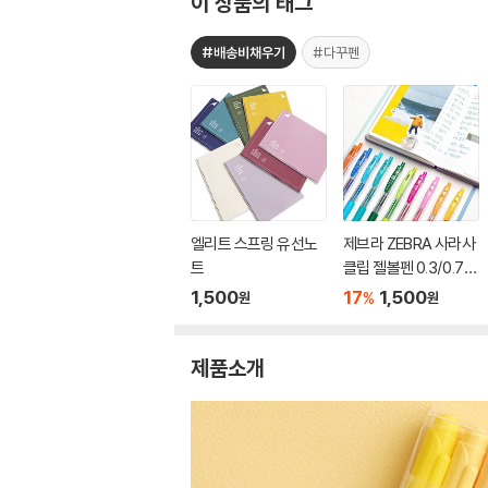
이 상품의 태그
#배송비채우기
#다꾸펜
엘리트 스프링 유선노
제브라 ZEBRA 사라사
트
클립 젤볼펜 0.3/0.7m
m
1,500
17
1,500
%
원
원
제품소개