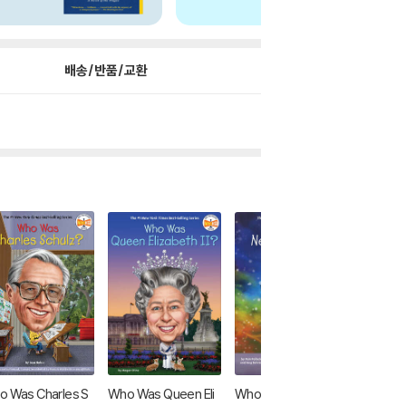
배송/반품/교환
 Was Charles S
Who Was Queen Eli
Who Is Neil Degrass
Who Is 