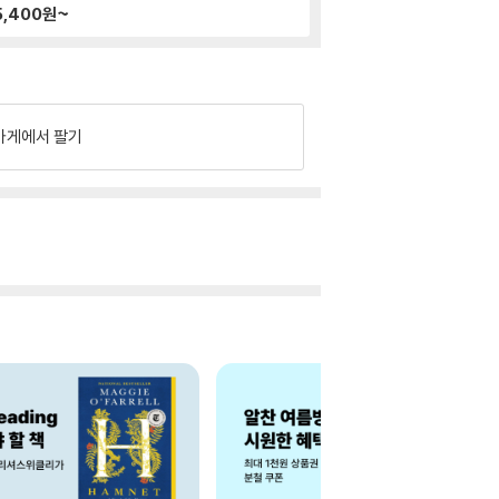
5,400
원~
가게에서 팔기