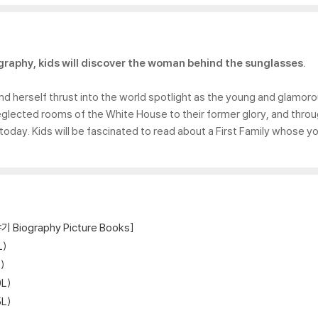
aphy, kids will discover the woman behind the sunglasses.
d herself thrust into the world spotlight as the young and glamoro
neglected rooms of the White House to their former glory, and thr
n today. Kids will be fascinated to read about a First Family whose y
 Biography Picture Books]
L)
)
0L)
5L)