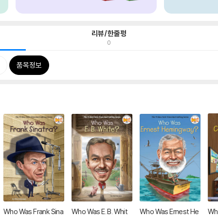
리뷰/한줄평
0
품목정보
Who Was Frank Sina
Who Was E. B. Whit
Who Was Ernest He
Who