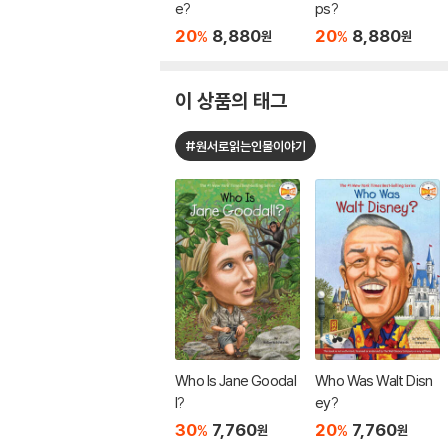
e?
ps?
20
8,880
20
8,880
%
%
원
원
이 상품의 태그
#원서로읽는인물이야기
Who Is Jane Goodal
Who Was Walt Disn
l?
ey?
30
7,760
20
7,760
%
%
원
원