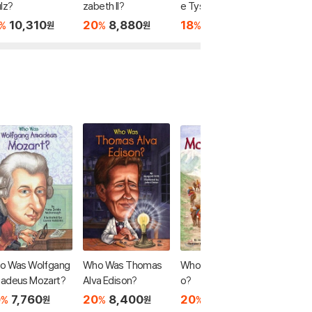
lz?
zabeth II?
e Tyson?
20
7
%
10,310
20
8,880
18
10,310
%
%
%
원
원
원
o Was Wolfgang
Who Was Thomas
Who Was Marco Pol
Who Wa
adeus Mozart?
Alva Edison?
o?
ton?
0
7,760
20
8,400
20
8,880
10
8
%
%
%
%
원
원
원