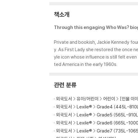
책소개
Through this engaging Who Was? biogr
Private and bookish, Jackie Kennedy foun
y. As First Lady she restored the once 
yle icon whose influence is still felt eve
ted America in the early 1960s.
관련 분류
외국도서
유아/어린이
어린이
[인물 이야기
외국도서
Lexile®
Grade4 (445L-810
외국도서
Lexile®
Grade5 (565L-910L
외국도서
Lexile®
Grade6 (665L-100
외국도서
Lexile®
Grade7 (735L-106