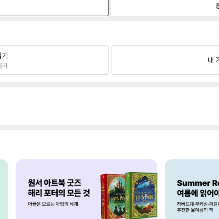
팔기
내 
불가