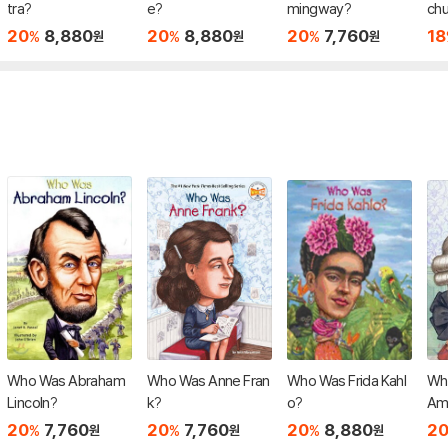
tra?
e?
mingway?
chu
20
8,880
20
8,880
20
7,760
18
%
%
%
원
원
원
Who Was Abraham
Who Was Anne Fran
Who Was Frida Kahl
Wh
Lincoln?
k?
o?
Am
20
7,760
20
7,760
20
8,880
2
%
%
%
원
원
원