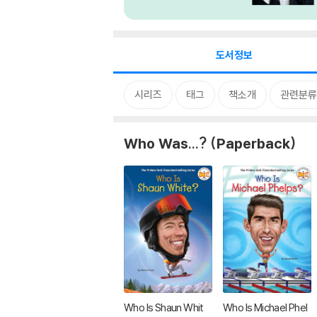
도서정보
시리즈
태그
책소개
관련분류
Who Was...? (Paperback)
Who Is Shaun Whit
Who Is Michael Phel