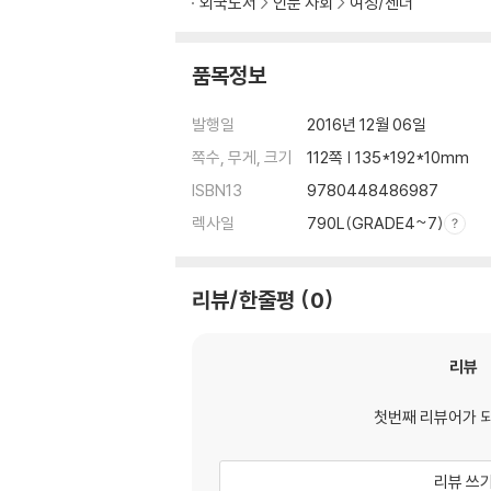
외국도서
인문 사회
여성/젠더
품목정보
발행일
2016년 12월 06일
쪽수, 무게, 크기
112쪽 | 135*192*10mm
ISBN13
9780448486987
렉사일
790L(GRADE4~7)
리뷰/한줄평
0
리뷰
첫번째 리뷰어가 
리뷰 쓰