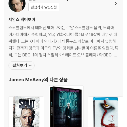
3) 렌티큘러 스틸북의 경우, 보호필름이 붙어 판매되기도 합니다. 보호필
름 손상에 의한 교환/반품은 불가합니다.
관심작가 알림신청
4) 본품 보호를 위해 노란색의 카톤 박스로 재포장한 경우, 카톤박스 손상
제임스 맥어보이
에 의한 교환/반품은 불가합니다.
5) 아웃케이스/구성품/포장 상태 불량에 의한 교환/반품 신청시 불량 확
스코틀랜드에서 태어난 맥어보이는 로얄 스코틀랜드 음악, 드라마
인을 위해 개봉 시의 동영상을 요청할 수 있으며, 동영상이 없는 경우 교
아카데미에서 수학하고, 영국 영화<니어 룸>으로 16살에 배우로 데
환/반품이 제한될 수 있습니다.
뷔했다. 그는 <나이아 연대기>에서 툼누스 역할로 미국에서 유명해
지기 전까지 영국과 미국의 TV와 영화를 넘나들며 이름을 알렸다. 특
※ 디스크 재생 불량
히, 그는 BBC-1의 정치 스릴러 <스테이트 오브 플레이>와 BBC-2
1) 기기 문제로 인해 발생하는 재생 불량 현상에 대해서는 반품/교환이 불
의 <얼리 도어스>에서의 연기로 찬사를 받았으며, <인사이드 아임
펼쳐보기
가하니 최신 소프트웨어로 업데이트된 DVD/BD 전용 기기에서 재생하실
댄싱>에서는 근육질이지만 영양실조 희생자가 된 로리 오시아 역으
것을 권유해 드립니다.
로 그 연기력을 인정받기도 했다. 그의 이름을 알린 <나니아 연대기:
James McAvoy
의 다른 상품
2) 정전기와 먼지로 인해 재생이 원활하지 않은 경우가 있습니다. 디스크
사자, 마녀 그리고 옷장>로 2006년 엠파이어 영
를 마른 천으로 닦으시거나, DVD 클리너 등 전용 제품을 이용하면 대부분
해결됩니다.
3) 일부 PC 연결형 ODD의 경우 호환 상의 문제로 정상적인 디스크도 재
생이 불가능한 경우가 있습니다. 독립형 전용 플레이어 사용을 권장드리
며, ODD 사용으로 인한 재생 불량의 경우 교환 시에도 동일한 오류가 발
생할 수 있음을 알려드립니다.