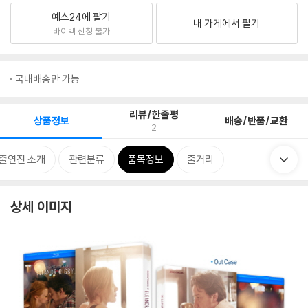
예스24에 팔기
내 가게에서 팔기
바이백 신청 불가
국내배송만 가능
리뷰/한줄평
상품정보
배송/반품/교환
2
출연진 소개
관련분류
품목정보
줄거리
상세 이미지