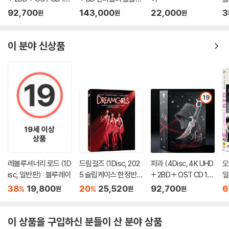
00장 한정 스틸북 한정
트릴로지 박스 한정판)
이
92,700
143,000
22,000
3
원
원
원
판) : 블루레이
: 블루레이
이 분야 신상품
19
레볼루셔너리 로드 (1D
드림걸즈 (1Disc, 202
파과 (4Disc, 4K UHD
오
isc, 일반판) : 블루레이
5 슬립케이스 한정반 B
+ 2BD + OST CD 15
일
D) : 블루레이
00장 한정 스틸북 한정
38
19,800
20
25,520
92,700
6
%
%
원
원
원
판) : 블루레이
이 상품을 구입하신 분들이 산 분야 상품