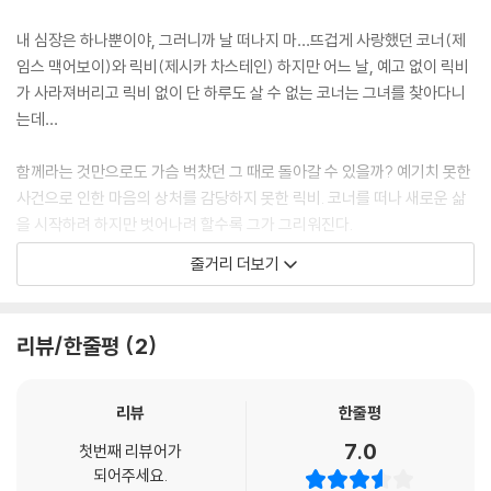
내 심장은 하나뿐이야, 그러니까 날 떠나지 마…뜨겁게 사랑했던 코너(제
임스 맥어보이)와 릭비(제시카 차스테인) 하지만 어느 날, 예고 없이 릭비
가 사라져버리고 릭비 없이 단 하루도 살 수 없는 코너는 그녀를 찾아다니
는데…
함께라는 것만으로도 가슴 벅찼던 그 때로 돌아갈 수 있을까? 예기치 못한
사건으로 인한 마음의 상처를 감당하지 못한 릭비. 코너를 떠나 새로운 삶
을 시작하려 하지만 벗어나려 할수록 그가 그리워진다.
줄거리 더보기
2015년 봄, 같은 시간, 다른 기억을 가진 두 남녀의 가슴 시린 사랑이 시작
된다!
리뷰/한줄평
2
리뷰
한줄평
7.0
첫번째 리뷰어가
되어주세요.