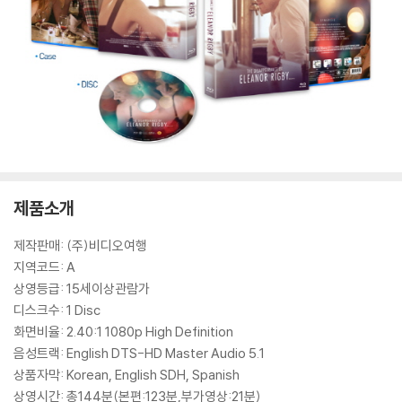
제품소개
제작판매: (주)비디오여행
지역코드: A
상영등급: 15세이상관람가
디스크수: 1 Disc
화면비율: 2.40:1 1080p High Definition
음성트랙: English DTS-HD Master Audio 5.1
상품자막: Korean, English SDH, Spanish
상영시간: 총144분(본편:123분,부가영상:21분)