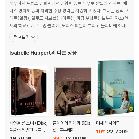
배우이자 프랑스 영화계에서 영향력 있는 배우로 깐느와 세자르, 베
니스 영화제 등의 화려한 수상 경력을 자랑하고 있다. 그녀는 장뤽 고
다르(열정), 끌로드 샤브롤(나이트캡, 마담 보봐르), 브누아 쟈끄(육
체의 학교), 베르트랑 블리에, 모리스 피알라 그리고 올리비에 아세
이에(데스트니) 등 프랑스 거장들의 영화에 출연해 왔다. 출연작품의
펼쳐보기
폭도 넓은데, 순결한 처녀에서 농염한 팜므 파탈까지 다양한 배역을
섭렵해왔다. 파리예술학교를 졸업한 위페르는 1971년 <아름다운 여
Isabelle Huppert
의 다른 상품
름>으로 데뷔하였고 끌로드 고레타 감독의 <
베일을 쓴 소녀 (1Disc,
클레어의 카메라 (1Dis
미세스 하이드
풀슬립 일반판) : 블루
c) : 블루레이
10
22,700
%
원
레이
29,700
33
22,000
%
원
원