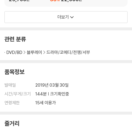
더보기
관련 분류
DVD/BD
블루레이
드라마/코메디/전쟁/서부
품목정보
발매일
2019년 03월 30일
시간/무게/크기
144분 | 크기확인중
연령제한
15세 이용가
줄거리