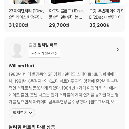
※ 디스크 외관 불량
23 아이덴티티 (1Disc,
아토믹 블론드 (1Disc,
그것: 두번째 이야기 S
디스크에 미세한 잔 흠집이 남아있거나 인쇄 면이 깨끗하지 않은 경우가
슬립케이스 한정판) :
풀슬립 일반판) : 블루
E (2Disc) : 블루레이
있으며, 상품의 불량이 아닙니다. 단, 재생에 이상이 있는 경우에는 불량으
블루레이
레이
31,900
29,700
35,200
원
원
원
로 인한 반품/교환이 가능합니다.
※ 교환/반품 안내
출연
윌리엄 허트
1) 불량으로 인한 교환/반품 요청 시에는 불량 확인을 위해 개봉 시의 동영
관심작가 알림신청
상을 요청할 수 있으며, 동영상이 없는 경우 교환/반품이 제한될 수 있습니
다.
William Hurt
관련 사진과 동영상 및 재생 기기 모델명을 첨부하여 첨부하여 고객센터에
1980년 켄 러셀 감독의 SF 영화 <얼터드 스테이트>로 영화계에 데
문의 바랍니다.
뷔, 1981년 <목격자>와 <보디 히트> 두 편의 영화에 출연하며 본격
2) 사양 오인지, 오 구매, 변심 사유로의 반품은 제품 개봉 전에만 운임비
적인 스타로 발돋움하게 되었다. 1984년 <거미 여인의 키스>에서
부담 후 처리 가능합니다.
게이로 출연, 훗날 나오는 인기 스타들의 게이 연기를 능가한다는 평
3) 스틸북 한정판, 초회 한정판의 경우 제작 수량이 한정되어 있고, 택배
가를 받으면서 아카데미 남우주연상을 수상했다. [필모그래피]보디
이동 과정에서의 손상이 발생하면, 재 판매가 어려우므로 신중한 구매 선
히트(1981)|주연배우 작은 신의 아이들(1986)|주연배우 브로드캐
펼쳐보기
택을 부탁드립니다.
스트 뉴스(1987)|주연배우 데스티니 (1988)(1988)|주연배우 이
4) 한정판 상품의 변심, 오구매로 인한 반품은 회송된 상품의 상태 확인 후
세상 끝까지 (1991)(1991)|주연배우 미스터 원더풀(1993)|주연배
윌리엄 허트
의 다른 상품
진행이 가능합니다. 택배 이동 중 파손이 발생하지 않도록 완충 포장을 부