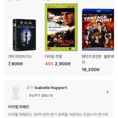
우 스모크(1995)|주연
탁드립니다.
거미 여인의 키스
더러운 전쟁
밴티지 포인트 : 블루레
이
7,900
40
2,900
%
원
원
16,200
원
출연
Isabelle Huppert
관심작가 알림신청
이자벨 위페르
이자벨 위페르는 30여 년의 연기 경력을 자랑하는 프랑스의 연기파