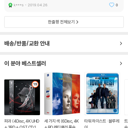
k***s
2019.04.26.
0
한줄평 전체보기
배송/반품/교환 안내
이 분야 베스트셀러
19
파과 (4Disc, 4K UHD
세 가지 색 (6Disc, 4K
타워 하이스트 : 블루레
트
+ 2BD + OST CD 15
+ BD 렌티큘러 풀슬립
이
슬