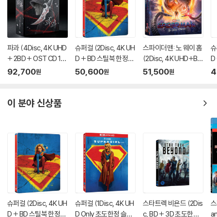
파과 (4Disc, 4K UHD
슈퍼걸 (2Disc, 4K UH
스파이더맨: 노 웨이 홈
슈
+ 2BD + OST CD 15
D + BD 스틸북 한정
(2Disc, 4K UHD+BD
D
00장 한정 스틸북 한정
판) (펀치) : 블루레이
렌티큘러 풀슬립 B1 스
케
92,700
50,600
51,500
4
원
원
원
판) : 블루레이
틸북 넘버링 한정판) :
블루레이
이 분야 신상품
슈퍼걸 (2Disc, 4K UH
슈퍼걸 (1Disc, 4K UH
스타트렉 비욘드 (2Dis
스
D + BD 스틸북 한정
D Only 초도한정 슬립
c, BD + 3D 초도한정
a