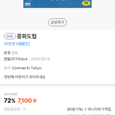
공유하기
중화도협
DVD
비트윈 9월할인
왕정
감독
캔들미디어dvd
2005.09.14.
원서
Conman In Tokyo
첫번째 리뷰어가 되어주세요
25,000
원
72
7,100
YES포인트
80원 (1%)
마니아추가적립