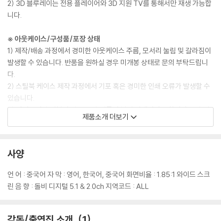
2) 3D 블루레이는 전용 플레이어와 3D 지원 TV를 통해서만 재생 가능합
니다.
※ 아웃케이스/구성품/포장 상태
1) 제작/배송 과정에서 경미한 아웃케이스 주름, 모서리 눌림 및 갈라짐이
발생할 수 있습니다. 반품을 원하실 경우 미개봉 상태로 문의 부탁드립니
다.
2) 스틸북 케이스 제작 과정에서 기포 혹은 경미한 인쇄 오류가 발생할 수
있습니다.
3) 렌티큘러 스틸북의 경우, 보호필름이 붙어 판매되기도 합니다. 보호필
제품소개 더보기
름 손상에 의한 교환/반품은 불가합니다.
4) 본품 보호를 위해 노란색의 카톤 박스로 재포장한 경우, 카톤박스 손상
에 의한 교환/반품은 불가합니다.
사양
5) 아웃케이스/구성품/포장 상태 불량에 의한 교환/반품 신청시 불량 확
인을 위해 개봉 시의 동영상을 요청할 수 있으며, 동영상이 없는 경우 교
언 어 : 중국어 자 막 : 영어, 한국어, 중국어 화면비율 : 1.85:1 와이드 스크
환/반품이 제한될 수 있습니다.
린 음 향 : 돌비 디지털 5.1 & 2.0ch 지역코드 : ALL
※ 디스크 재생 불량
1) 기기 문제로 인해 발생하는 재생 불량 현상에 대해서는 반품/교환이 불
감독/출연진 소개
1