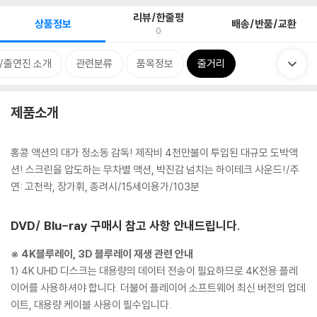
리뷰/한줄평
상품정보
배송/반품/교환
0
/출연진 소개
관련분류
품목정보
줄거리
제품소개
홍콩 액션의 대가 정소동 감독! 제작비 4천만불이 투입된 대규모 도박액
션! 스크린을 압도하는 무차별 액션, 박진감 넘치는 하이테크 사운드!/주
연: 고천락, 장가휘, 종려시/15세이용가/103분
DVD/ Blu-ray 구매시 참고 사항 안내드립니다.
※ 4K블루레이, 3D 블루레이 재생 관련 안내
1) 4K UHD 디스크는 대용량의 데이터 전송이 필요하므로 4K전용 플레
이어를 사용하셔야 합니다. 더불어 플레이어 소프트웨어 최신 버전의 업데
이트, 대용량 케이블 사용이 필수입니다.