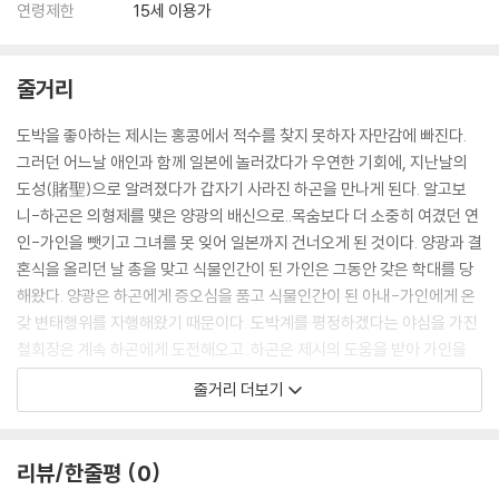
연령제한
15세 이용가
관련 사진과 동영상 및 재생 기기 모델명을 첨부하여 첨부하여 고객센터에
문의 바랍니다.
2) 사양 오인지, 오 구매, 변심 사유로의 반품은 제품 개봉 전에만 운임비
줄거리
부담 후 처리 가능합니다.
3) 스틸북 한정판, 초회 한정판의 경우 제작 수량이 한정되어 있고, 택배
도박을 좋아하는 제시는 홍콩에서 적수를 찾지 못하자 자만감에 빠진다.
이동 과정에서의 손상이 발생하면, 재 판매가 어려우므로 신중한 구매 선
그러던 어느날 애인과 함께 일본에 놀러갔다가 우연한 기회에, 지난날의
택을 부탁드립니다.
도성(賭聖)으로 알려졌다가 갑자기 사라진 하곤을 만나게 된다. 알고보
4) 한정판 상품의 변심, 오구매로 인한 반품은 회송된 상품의 상태 확인 후
니-하곤은 의형제를 맺은 양광의 배신으로..목숨보다 더 소중히 여겼던 연
진행이 가능합니다. 택배 이동 중 파손이 발생하지 않도록 완충 포장을 부
인-가인을 뺏기고 그녀를 못 잊어 일본까지 건너오게 된 것이다. 양광과 결
탁드립니다.
혼식을 올리던 날 총을 맞고 식물인간이 된 가인은 그동안 갖은 학대를 당
해왔다. 양광은 하곤에게 증오심을 품고 식물인간이 된 아내-가인에게 온
갖 변태행위를 자행해왔기 때문이다. 도박계를 평정하겠다는 야심을 가진
철회장은 계속 하곤에게 도전해오고..하곤은 제시의 도움을 받아 가인을
구해내 홍콩으로 돌아가는데.. 그것이 양광의 계산된 함정일 줄이야..과연
줄거리 더보기
최후의 승자는 누구일까?
리뷰/한줄평
0