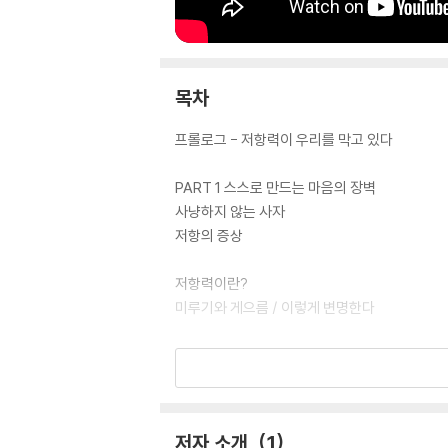
목차
프롤로그 - 저항력이 우리를 막고 있다
PART 1 스스로 만드는 마음의 장벽
사냥하지 않는 사자
저항의 증상
저항력이란?
미루기와 게으름 / 이렇게 변명한다
작가의 장벽
블록 현상 / 미루고, 미루고, 또 미루다 / 리처
무기력과 저항력
저자 소개
1