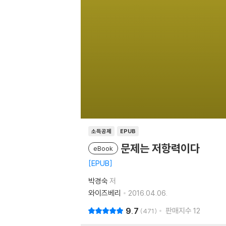
소득공제
EPUB
문제는 저항력이다
eBook
EPUB
박경숙
저
와이즈베리
2016.04.06.
9.7
판매지수
12
471