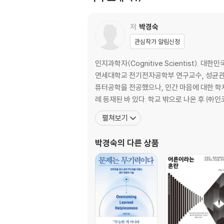
노력이냐 능력이냐 / 1차 무기력과 2차 무기력 /
마음의 3가지 본성
저
박경숙
성장과 추락이 동시에, 라자스 / 두 개의 성장점 
관심작가 알림신청
PART 2 우리는 왜 자신에게 저항할까?
인지과학자(Cognitive Scientist)
저항의 심리
연세대학교 전기전자공학부 연구교수, 성균관대
학습된 게으름 / 저항을 위한 저항 / 기억된 정보
퓨터공학을 전공했으나, 인간 마음에 대한 학제
례 등재된 바 있다. 학교 밖으로 나온 후 ㈜
변화에 저항하다
펼쳐보기
익숙한 것이 편하다 / 변화에 저항하는 16가지 이
박경숙
의 다른 상품
저항의 모델
프로이트의 저항 / 무의식의 반격 / 인지-행동-
저항에 막히기 쉬운 성격
성격장애의 10가지 분류 / 마음의 장벽에 막히기
아동기에 만들어진 타마스