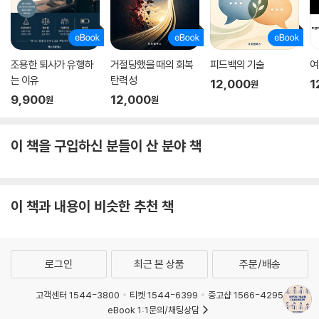
조용한 퇴사가 유행하
거절당했을 때의 회복
피드백의 기술
여
는 이유
탄력성
12,000
1
원
9,900
12,000
원
원
이 책을 구입하신 분들이 산 분야 책
이 책과 내용이 비슷한 추천 책
로그인
최근 본 상품
주문/배송
고객센터 1544-3800
티켓 1544-6399
중고샵 1566-4295
eBook 1:1문의/채팅상담