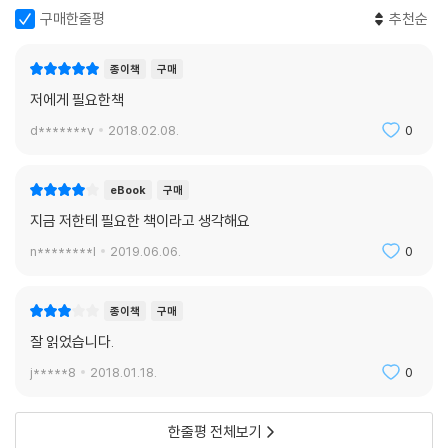
무기력을 극복하는 마음 관리법
구매한줄평
추천순
그렇다면 어떻게 업무 무기력에서 벗어날 수 있을까? 대한민국 1호 인지과
종이책
구매
학자 박경숙 저자는 인지과학을 토대로 동기·정서·의지·인지·행동이라는
저에게 필요한책
다섯 가지 마음의 역할을 설명하면서, 무기력을 극복하기 위한 통합적 마
d*******v
2018.02.08.
0
음 관리법을 소개한다.
‘동기’는 일하는 의미와 이유, 의욕을 만들고, ‘정서’는 일의 창의성과 생산
eBook
구매
성을 조절한다. ‘인지’는 치우친 감정에서 벗어나 현실을 균형 있게 볼 수
지금 저한테 필요한 책이라고 생각해요
있도록 돕고, ‘행동’은 동기·정서·인지·의지가 결합하여 만드는 최종 결과
n********l
2019.06.06.
0
물이며, ‘의지’는 어떠한 상황에서든 집중해서 일을 마치도록 하는 힘이다.
서로 다른 역할을 하는 마음들을 자세히 들여다보면 왜 업무 무기력에 빠
졌는지 직접 진단할 수 있고, 저자의 경험을 통해 만들어진 셀프 체크 리스
종이책
구매
트, 스트레스 관리법, 마음 훈련법을 따라하다 보면 지치고 고장 난 마음도
잘 읽었습니다.
회복시킬 수 있다.
j*****8
2018.01.18.
0
더 이상 일에 끌려 다니기 싫고, 끝도 없는 우울함과 불안감에서 벗어나고
싶을 때 [어쨌거나 회사를 다녀야 한다]이 해결책을 줄 것이다. 일에 끌려
한줄평 전체보기