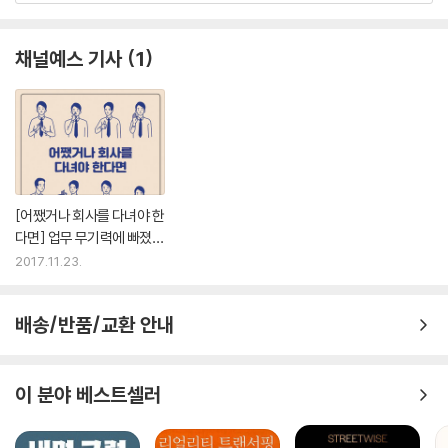
다니지 말고 주인이 되자. 일의 주인이 된다면 당신은 인생의 주인이 될 수
있을 것이다.
채널예스 기사
1
[어쨌거나 회사를 다녀야 한
다면] 업무 무기력에 빠졌다
면
2017.11.23.
배송/반품/교환 안내
이 분야 베스트셀러