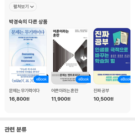
2. 일할 수 없게 만드는 두 개의 인자
컴퓨터공학을 전공했으나, 인간 마음에 대한 학제적인 연구를 하기
펼쳐보기
사장이 말단 직원보다 건강한 이유
위해 인지과학을 다시 전공했다. 세계 3대 인명사전인 미국 마르퀴즈
통제할 수 없어 무기력해진다
후즈후, 영국 IBC, 미국 ABI에 수차례 등재된 바 있다. 학교 밖으로 나
박경숙
의 다른 상품
생명 연장의 비밀, 통제력
온 후 ㈜인코칭에서 전무 및 연구소장으로
바퀴벌레도 아는 권력 폭행의 위험성
그녀의 사인(死因)은 ‘절망’
자포자기의 이유
할 수 없다고 믿으면 진짜 할 수 없다
예측할 수 없으면 진짜 무기력해진다
3. 스트레스와 번아웃이 업무 무기력으로
하얗게 불태운 당신, 무기력을 조심하라
일중독일수록 무기력에 빠지기 쉽다
과도한 스트레스가 업무 무기력으로
문제는 무기력이다
어른이라는 혼란
진짜 공부
4. 업무 무기력을 만드는 다른 요인들
16,800
11,900
10,500
원
원
원
의존적인 성향과 강박적인 성격이 무기력을 부른다
슬럼프가 길면 무기력해진다
창의적인 일이 주는 특별한 무기력
마음 디톡스_어느 95세 노인의 후회
관련 분류