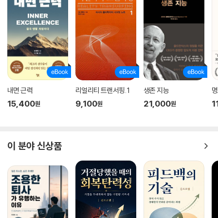
내면 근력
리얼리티 트랜서핑. 1
생존 지능
명
15,400
9,100
21,000
1
원
원
원
이 분야 신상품