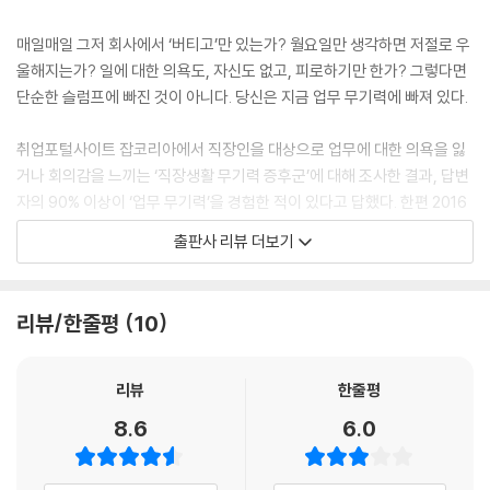
5. 의지: 의지를 깨워 집중력을 높여라
새로운 일을 추진하다 업무 무기력이란 암초를 만나게 되면, ‘난 안 돼, 할
루비콘 강을 건너기 위해 필요한 것
수 없을 거야’라는 부정적인 인지와 감정에 빠지기보다는 ‘지금 훌륭한 작
매일매일 그저 회사에서 ‘버티고’만 있는가? 월요일만 생각하면 저절로 우
성공으로 이끄는 열쇠, 자기 절제
품을 만들려고 그러는 것’이라고 생각하자. 쓰레기를 만들면서 무기력하다
울해지는가? 일에 대한 의욕도, 자신도 없고, 피로하기만 한가? 그렇다면
무기력할수록 한 가지에만 집중하라
는 사람은 없다. 무기력은 창조적인 것을 만들 때 나타난다.
단순한 슬럼프에 빠진 것이 아니다. 당신은 지금 업무 무기력에 빠져 있다.
자연에서 배우는 의지의 힘: 뱀을 죽인 작은 새
('‘창의적인 일이 주는 특별한 무기력’ 중에서/ p.111)
마음 디톡스_내가 만난 아모르 파티
취업포털사이트 잡코리아에서 직장인을 대상으로 업무에 대한 의욕을 잃
자신을 누군가의 노예, 즉 낙타라고 생각하는 동안은 절대 일을 잘해내기
거나 회의감을 느끼는 ‘직장생활 무기력 증후군’에 대해 조사한 결과, 답변
PART 04. 무기력 극복이 주는 세 가지 선물
힘들다. 이미 성공의 경험이 있고 유능감을 가졌다 하더라도 이후에 누군
자의 90% 이상이 ‘업무 무기력’을 경험한 적이 있다고 답했다. 한편 2016
1. 무기력이 탁월함으로
가의 지배를 받는 통제 불가능을 경험하면 유능감이 훼손되고 무기력해질
년 한국경영자총협회의 조사에 따르면, 신입사원의 1년 이내 퇴사율이 약
출판사 리뷰 더보기
어떻게 아라미스 공은 세계 최고가 되었나
수 있다. 남이 시키는 일, 의미 없는 노동은 무기력을 낳는다. 그래서 거듭
27%에 달했다고 한다. 네 명 중 한 명이 입사 1년 안에 퇴사한다는 이야기
하나에 집중할 때 창의성도 생긴다
말하지만, 우리는 자신의 일을 해야 한다. 설사 그 일이 회사 일이라 할지라
다. 설문 결과에 따르면 업무 무기력을 불러일으키는 다양한 상황이 오면
무기력이 축복이 되는 아이러니
도 나의 일이라는 사고를 해야 자발적으로 일할 수 있다.
이를 견디지 못하고 대부분 퇴사를 선택하는 것으로 나타났다.
리뷰/한줄평
10
2. 무기력이 마음의 성장으로
('지시받는다고 생각하면 유능감이 사라진다’ 중에서/ p.177)
끝이라고 생각한 그때가 기회다
그런데 사표만 던지면 모든 문제가 해결될 것 같지만, 현실은 그렇지 않다.
10년 노숙자에서 서민 갑부가 된 가죽공예가
업무 무기력을 느낄 때 인지는 자신의 존재 가치를 비하한다. 할 수 없다고
오히려 업무 무기력에 빠진 이유를 제대로 알지 못한 채 회사를 그만두면
리뷰
한줄평
인간은 일할 때 성장한다
믿게 하여 실제로도 일하지 못하게 만들고 결국은 업무 무기력까지 호소하
더 큰 문제에 빠질 수 있다. 업무 무기력이란 마음의 상태와 밀접한 연관이
8.6
6.0
오늘 깨어 당신의 일을 하라
게 해버리는 그 근원에 인지의 왜곡이 있다. (…) 이런 사람에게는 자존감
있기 때문이다.
3. 무기력이 자신과의 평화로
확보가 우선이다. 반면 게으름으로 일을 미루거나 회피하는 사람은 자존감
오늘 밤 갑자기 죽음이 찾아온다면
은 있지만 해본 적이 없기에 자신감이 다소 떨어져 있을 수 있다. 그래서 일