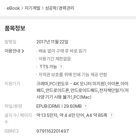
PART 03. 무기력의 늪에서 벗어나기 위한 통합적 마음 관리법
eBook
자기계발
성공학/경력관리
1. 동기: 당신의 천직을 찾아라
노예에서 1달러 동전 모델이 되기까지
생을 불태울 연료가 담긴 연료통
품목정보
희망이 일할 이유를 만든다
일할 이유가 있는 한 멈추지 않는다
발행일
2017년 11월 22일
목표는 동기만큼 힘이 세다
이용안내
배송 없이 구매 후 바로 읽기
일이 안 풀릴 때 치맥이 당기는 이유
이용기간 제한없음
당신에게 일은 생업인가? 직업인가? 천직인가?
TTS 가능
천직은 일의 종류가 아니라 누가 하느냐에 달렸다
저작권 보호를 위해 인쇄 기능 제공 안함
자연에서 배우는 동기 사용법: 삼밭의 쑥처럼 살아남아라
지원기기
크레마,PC(윈도우 - 4K 모니터 미지원),아이폰,아이
업무 기력 회복을 위한 동기 훈련_나의 천직은 무엇일까?
패드,안드로이드폰,안드로이드패드,전자책단말기(저
2. 정서: 유능감을 회복해야 일이 즐겁다
사양 기기 사용 불가),PC(Mac)
감정의 불길에 타 죽은 혼돈 속의 천재
일과 정서는 상호 작용한다
파일/용량
EPUB(DRM) | 29.60MB
일을 하며 만나는 네 종류의 정서
글자 수/ 페이지
약 13.5만자, 약 4.4만 단어, A4 약 85쪽
지시받는다고 생각하면 유능감이 사라진다
수
취업은 IQ, 승진은 EQ
ISBN13
9791162201497
직장생활을 성공으로 이끄는 정서지능의 역할