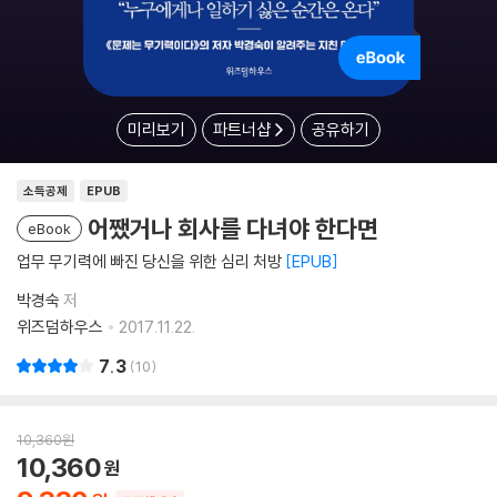
미리보기
파트너샵
공유하기
소득공제
EPUB
어쨌거나 회사를 다녀야 한다면
eBook
업무 무기력에 빠진 당신을 위한 심리 처방
EPUB
박경숙
저
위즈덤하우스
2017.11.22.
7.3
10
10,360
원
10,360