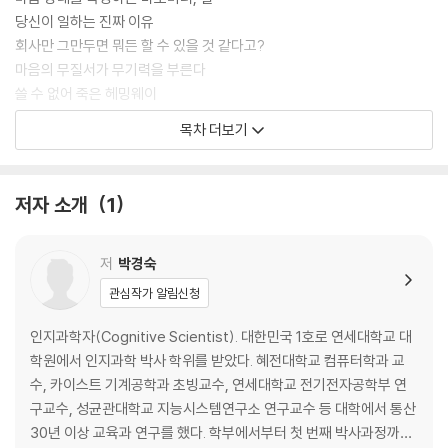
당신이 일하는 진짜 이유
회사만 그만두면 뭐든 할 수 있을 것 같다고?
마음의 무질서가 무기력을 부른다
쓸 수 없어 죽은 헤밍웨이
누구나 업무 무기력을 만날 수 있다
목차 더보기
2. 일하지 못하는 마음의 병, 업무 무기력
대한민국 직장인 10명 중 9명이 느끼는 업무 무기력
슈퍼맨이 되거나, 그만두거나
저자 소개
1
업무 무기력을 야기하는 상황들
당신의 업무 무기력 지수는?
저
박경숙
마음 디톡스_내가 만난 퇴직 쇼크
관심작가 알림신청
PART 02. 나는 왜 출근만 하면 퇴근하고 싶을까?
인지과학자(Cognitive Scientist). 대한민국 1호로 연세대학교 대
1. 학습된 무기력이 업무 무기력으로
학원에서 인지과학 박사 학위를 받았다. 혜전대학교 컴퓨터학과 교
할 수 있는데도 안 될 거라고 생각하는 이유
수, 카이스트 기계공학과 초빙교수, 연세대학교 전기전자공학부 연
왜 일할 때만 무기력할까?
구교수, 성균관대학교 지능시스템연구소 연구교수 등 대학에서 통산
업무 무기력이 학습된 무기력을 강화한다
30년 이상 교육과 연구를 했다. 학부에서부터 첫 번째 박사과정까지