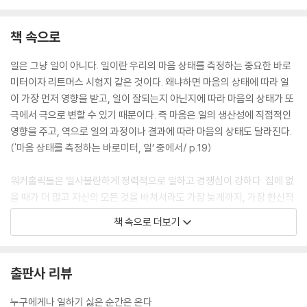
창의성도 뛰어넘는 최고의 능력, 열정
자연에서 배우는 정서 훈련법: 죽음의 공포를 넘어선 새끼 독수리의 비상
책 속으로
3. 인지: 자신감은 찾되 자만심은 버려라
‘나는 신이다’라고 외친 영혼의 절규자
일은 그냥 일이 아니다. 일이란 우리의 마음 상태를 측정하는 중요한 바로
당신을 막는 것은 상황이 아니라 생각이다
미터이자 리트머스 시험지 같은 것이다. 왜냐하면 마음의 상태에 따라 일
생각 때문에 죽은 쥐
이 가장 먼저 영향을 받고, 일이 잘되는지 아닌지에 따라 마음의 상태가 또
스스로 하는 인지치료법: ABCDE기법
극에서 극으로 변할 수 있기 때문이다. 즉 마음은 일의 생산성에 직접적인
자신감은 자존감에서 온다
영향을 주고, 역으로 일의 과정이나 결과에 따라 마음의 상태도 달라진다.
패배의식이 열등감을 키운다
('마음 상태를 측정하는 바로미터, 일’ 중에서/ p.19)
자연에서 배우는 인지의 전환: 가재는 껍질을 벗어야 자란다
업무 기력 회복을 위한 인지 훈련_자신감 높이기 연습
워커홀릭들은 일사불란하게 정력적으로 일하고 경쟁심이 강하다. 집에 없
4. 행동: 당신의 일을 지금 시작하라
을 때가 더 많고 자신의 모든 것을 바쳐서라도 가장 늦게까지, 가장 헌신적
해야 할 일을 하는 사람에게 기적이 찾아온다
으로 일하는 사람이다. 그래서 누구보다 빨리 출세가도를 달리지만, 어느
책 속으로 더보기
훈련으로 25분에 250단어를 써낸 우편 공무원
날 더 이상 자신이 어찌할 수 없는 통제 불가능을 만나면 갑자기 번아웃 증
창의적인 사람은 일을 놀이처럼 한다
상을 겪으며 무기력하게 변하기도 하는 것이다. 그래서 일중독자가 무기력
오늘 내가 하는 작은 일에 답이 있다
에 빠질 가능성이 더 크다.
출판사 리뷰
자연에서 배우는 행동 지속력: 수족관에서 태평양까지
('일중독일수록 무기력에 빠지기 쉽다’ 중에서/ p.98)
업무 기력 회복을 위한 행동 훈련_ 나만의 행동 변화전략 세우기
누구에게나 일하기 싫은 순간은 온다