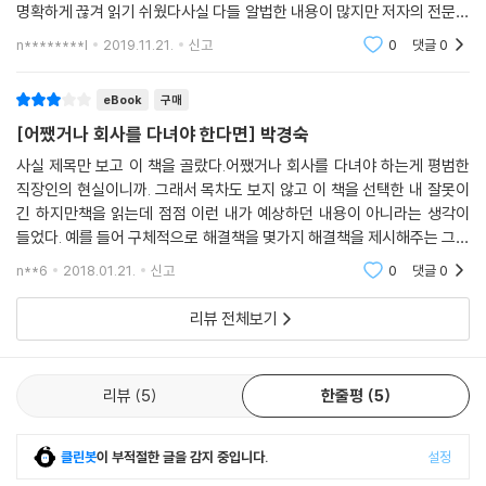
---본문 중에서
을 다녀도 상대적으로 건강 상태가 좋지 않았다. 일과 회사 생활에서의 통
명확하게 끊겨 읽기 쉬웠다사실 다들 알법한 내용이 많지만 저자의 전문지
제 가능성이 몸과 마음을 좌우한다는 증거다.
식과 실제 실험사례들을 연계해줘서 더 흥미롭게 읽었다읽던 중 나는 무기
n********l
2019.11.21.
신고
0
댓글
0
력하다고 여기지
그렇다면 조직을 자유롭게 통제할 수 있는 CEO들은 업무 무기력을 경험
eBook
구매
하지 않을까? 그렇지 않다. 이유는 바로 ‘예측 불가능성’ 때문이다. 브래디
[어쨌거나 회사를 다녀야 한다면] 박경숙
(Joseph V. Brady) 박사가 진행한 ‘중역 원숭이 실험’은 예측 불가능성
이 통제 불가능성보다 더 위험하다는 것을 보여준다. 예측 불가능한 상황
사실 제목만 보고 이 책을 골랐다.어쨌거나 회사를 다녀야 하는게 평범한
직장인의 현실이니까. 그래서 목차도 보지 않고 이 책을 선택한 내 잘못이
에 놓인 중역 원숭이는 실험 후 위궤양으로 모두 죽었지만, 통제 불가능한
긴 하지만책을 읽는데 점점 이런 내가 예상하던 내용이 아니라는 생각이
상황에 놓인 사원 원숭이들은 위궤양조차 걸리지 않았다. 결국 업무 무기
들었다. 예를 들어 구체적으로 해결책을 몇가지 해결책을 제시해주는 그런
력이란, 그것이 발생할 만한 상황에 처해지면 업무 성격이나 직급을 떠나
내용일 줄 알았는데이게 웬걸, 이 책의 내용은 무기력의 메커니즘에 대한
누구나 경험할 수 있다는 것이다.
n**6
2018.01.21.
신고
0
댓글
0
설명이었다. 요
리뷰 전체보기
업무 무기력이 위험한 이유는, 일뿐 아니라 일상 전체를 무기력하게 만들
기 때문이다. 회사에서 불합리하거나 억울한 상황에 놓인 직장인이 주말
내내 아무것도 하지 않고 누워만 있는 배경에는 바로 업무 무기력이 있다.
리뷰
5
한줄평
5
업무 무기력은 자신감과 자존감을 떨어뜨리고, 자괴감을 키우며, ‘할 수 없
다는 생각’을 고착화시켜 당신을 정말로 아무것도 할 수 없는 존재로 만든
다.
클린봇
이 부적절한 글을 감지 중입니다.
설정