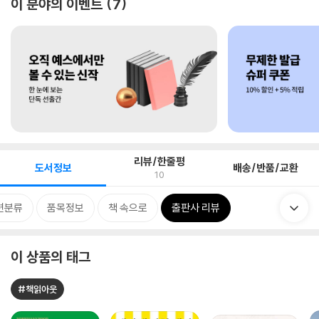
이 분야의 이벤트
7
리뷰/한줄평
도서정보
배송/반품/교환
10
련분류
품목정보
책 속으로
출판사 리뷰
이 상품의 태그
#책읽아웃