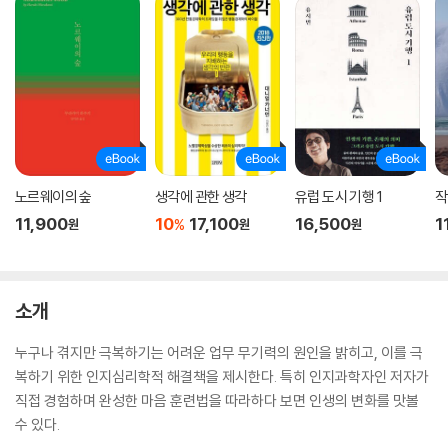
노르웨이의 숲
생각에 관한 생각
유럽 도시 기행 1
작
11,900
10
17,100
16,500
1
%
원
원
원
소개
누구나 겪지만 극복하기는 어려운 업무 무기력의 원인을 밝히고, 이를 극
복하기 위한 인지심리학적 해결책을 제시한다. 특히 인지과학자인 저자가
직접 경험하며 완성한 마음 훈련법을 따라하다 보면 인생의 변화를 맛볼
수 있다.