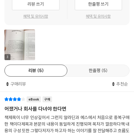
이 책 [어쨌거나 회사를 다녀야 한다면]은 저자 박경숙의 경험과 연구를
결국 남는 것은 당신이 한 일이다
리뷰 쓰기
한줄평 쓰기
의 자신감을 먼저 회복해야 한다. 자신감이 있어야 일을 겁내지 않고 할 수
바탕으로 누구나 한 번쯤 겪는 업무 무기력의 이유와 구체적인 극복 방안
나에게 주어진 시간과 재능을 다 쓰고 있는가
있기 때문이다.
을 제시한다. Part1에서는 업무 무기력이 문제가 되는 이유와 어떤 상황이
혜택 및 유의사항
혜택 및 유의사항
무심히 일할 수 있는 한 당신은 평화롭다
('당신을 막는 것은 상황이 아니라 생각이다’ 중에서/ pp.202~203)
업무 무기력을 발생하는지 설명한다. Part2에서는 업무 무기력의 원인을,
Part3에서는 업무 무기력을 극복하기 위한 마음 훈련법을 알려준다. Part
마음 디톡스_어느 소방관의 기도
나를 가로막고 있던 무기력의 장벽을 무너뜨리는 것은 핵폭탄이 아니라 오
4에서는 업무 무기력을 극복할 때 얻게 되는 것들에 대해 소개한다.
늘 내가 한 작은 일일 수 있다. 어쩌면 우리는 요란한 소리를 내며 벽이 와
| 에필로그 | 기도하고 일하라, 세상 속에서 빛날 때까지
르르 무너져 내리는 꼴을 봐야 거길 지나가겠다고 매일 다짐하고 있는지도
업무 무기력, 그냥 두면 일뿐 아니라 일상까지 위험해진다
모른다. 하지만 쉽사리 미궁을 파괴할 수 없듯, 우리에게 업무 무기력을 주
3
| 부록 | 업무 무기력을 방지하는 스트레스 셀프 코칭
는 여러 여건 또한 쉽게 변화시킬 수 없는 것들이다. 하지만 내가 하는 작은
업무 무기력의 가장 큰 원인은 ‘낙타’처럼 회사를 다니기 때문이다. 낙타는
행동이 그 여건을 넘어서게는 할 수 있을지 모른다.
리뷰
5
한줄평
5
주인에게 의존하고, 복종하는 동물이다. 따라서 버림받거나 매질을 당할까
('오늘 내가 하는 작은 일에 답이 있다’ 중에서/ p. 242쪽)
봐 주인을 통제하거나 예측할 수 없다. 심리학에서는 무기력이 발생하는
구매리뷰
추천순
가장 큰 원인을 바로 이 ‘통제 불가능성’과 ‘예측 불가능성’으로 꼽는다.
무기력이 왔다는 것은 한계를 만났다는 증거이다. 그때 어떤 선택을 하고,
또 자신이 선택한 것을 어떻게 지켜 가는가에 따라 도약할 수도 몰락할 수
eBook
구매
런던대학교 마이클 마못(Michael Marmot) 교수의 연구에 따르면, 높은
도 있다. 그러니 ‘무기력’이라는 불청객이 찾아왔다고 거기서 포기해선 안
급여를 받는 근로자일수록 건강 상태가 좋다고 한다. 그 이유는 소득 불균
어쟀거나 회사를 다녀야 한다면
된다. 지금 당신이 할 수 있는 일 중에 가장 잘하는 것을 찾아 그것을 반복
형에 따른 비만이나 운동 부족이 아닌 바로 ‘통제 가능성’ 때문이었다. 급여
책제목이 너무 인상깊어서 그런지 알라딘과 예스에서 처음으로 중복구매
하여 숙달되게 한 후 습관이 되게 하라. 그리고 그것에만 집중한다면 당신
가 많을수록 누군가를 통제할 수 있는 높은 위치에 있기 때문에 건강했고,
한 책이다제목과 본문의 내용이 동일하게 진행되며 목차가 깔끔하다책 내
도 아라미스처럼 되지 말라는 법이 없다.
위계의 사다리 아래쪽에 있는 사람들은 좋은 직업을 가지거나, 좋은 직장
용의 구성 또한 그렇다저자가 하고자 하는 이야기를 잘 전달해주고 흐름도