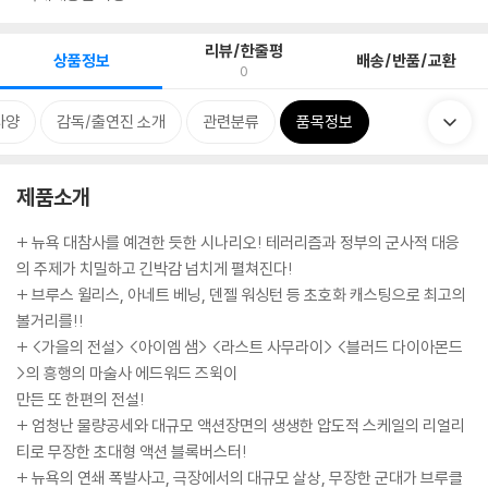
리뷰/한줄평
상품정보
배송/반품/교환
0
사양
감독/출연진 소개
관련분류
품목정보
제품소개
+ 뉴욕 대참사를 예견한 듯한 시나리오! 테러리즘과 정부의 군사적 대응
의 주제가 치밀하고 긴박감 넘치게 펼쳐진다!
+ 브루스 윌리스, 아네트 베닝, 덴젤 워싱턴 등 초호화 캐스팅으로 최고의
볼거리를!!
+ <가을의 전설> <아이엠 샘> <라스트 사무라이> <블러드 다이아몬드
>의 흥행의 마술사 에드워드 즈윅이
만든 또 한편의 전설!
+ 엄청난 물량공세와 대규모 액션장면의 생생한 압도적 스케일의 리얼리
티로 무장한 초대형 액션 블록버스터!
+ 뉴욕의 연쇄 폭발사고, 극장에서의 대규모 살상, 무장한 군대가 브루클