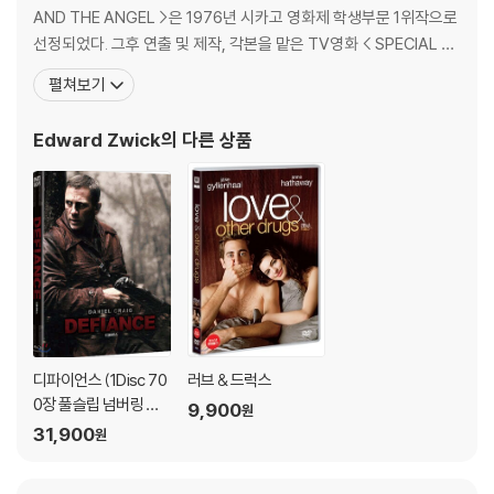
2) 정전기와 먼지로 인해 재생이 원활하지 않은 경우가 있습니다. 디스크
AND THE ANGEL >은 1976년 시카고 영화제 학생부문 1위작으로
를 마른 천으로 닦으시거나, DVD 클리너 등 전용 제품을 이용하면 대부분
선정되었다. 그후 연출 및 제작, 각본을 맡은 TV영화 < SPECIAL B
해결됩니다.
ULLETIN >로 두개의 에미상을 수상했다. 그 일을 계기로 시나리오
펼쳐보기
3) 일부 PC 연결형 ODD의 경우 호환 상의 문제로 정상적인 디스크도 재
작가 마샬 헤르스코비츠와 인연을 맺게 되어 평생의 창작 파트너가
생이 불가능한 경우가 있습니다. 독립형 전용 플레이어 사용을 권장드리
되었다. 데뷔작은 <어젯밤에 생긴 일>. 그 후 아카데미 수상작 <가을
며, ODD 사용으로 인한 재생 불량의 경우 교환 시에도 동일한 오류가 발
Edward Zwick
의 다른 상품
의 전설>을 비롯,
생할 수 있음을 알려드립니다.
※ 디스크 외관 불량
디스크에 미세한 잔 흠집이 남아있거나 인쇄 면이 깨끗하지 않은 경우가
있으며, 상품의 불량이 아닙니다. 단, 재생에 이상이 있는 경우에는 불량으
로 인한 반품/교환이 가능합니다.
※ 교환/반품 안내
1) 불량으로 인한 교환/반품 요청 시에는 불량 확인을 위해 개봉 시의 동영
디파이언스 (1Disc 70
러브 & 드럭스
상을 요청할 수 있으며, 동영상이 없는 경우 교환/반품이 제한될 수 있습니
0장 풀슬립 넘버링 한
9,900
원
정판) : 블루레이
다.
31,900
원
관련 사진과 동영상 및 재생 기기 모델명을 첨부하여 첨부하여 고객센터에
문의 바랍니다.