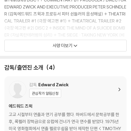
※ 아웃케이스/구성품/포장 상태
EDWARD ZWICK AND EXECUTIVE PRODUCER PETER SCHINDLE
1) 제작/배송 과정에서 경미한 아웃케이스 주름, 모서리 눌림 및 갈라짐이
R (감독에드워드 즈윅과 프로듀서 피터 쉰들러의 음성해설) + THEATRI
발생할 수 있습니다. 반품을 원하실 경우 미개봉 상태로 문의 부탁드립니
CAL TRAILER #1 (극장 예고편 #1) + THEATRICAL TRAILER #2
다.
(극장 예고편 #2) DISC 2 + INSIDE THE MIND OF A SUICIDE BOMB
2) 스틸북 케이스 제작 과정에서 기포 혹은 경미한 인쇄 오류가 발생할 수
ER (자살폭탄테러범의 심리) + THE SIEGE : TAKING NEW YORK (비
있습니다.
상계엄 : 뉴욕점거) + THE SIEGE : FREEDOM IS HISTORY (비상계엄 :
사양 더보기
3) 렌티큘러 스틸북의 경우, 보호필름이 붙어 판매되기도 합니다. 보호필
자유는 역사다) +THE MAKING OF THE SIEGE (비상계엄 제작 스토
름 손상에 의한 교환/반품은 불가합니다.
리)
4) 본품 보호를 위해 노란색의 카톤 박스로 재포장한 경우, 카톤박스 손상
감독/출연진 소개
4
에 의한 교환/반품은 불가합니다.
5) 아웃케이스/구성품/포장 상태 불량에 의한 교환/반품 신청시 불량 확
인을 위해 개봉 시의 동영상을 요청할 수 있으며, 동영상이 없는 경우 교
감독
Edward Zwick
환/반품이 제한될 수 있습니다.
관심작가 알림신청
※ 디스크 재생 불량
에드워드 즈윅
1) 기기 문제로 인해 발생하는 재생 불량 현상에 대해서는 반품/교환이 불
고교 시절부터 연출과 연기 공부를 했다. 하버드에서 문학공부를 한
가하니 최신 소프트웨어로 업데이트된 DVD/BD 전용 기기에서 재생하실
후, 록펠러 장학금으로 유럽에 건너가 연극 연수를 받았다. 1975년
것을 권유해 드립니다.
미국 영화협회에서 연출 펠로우쉽을 받아 제작한 단편 < TIMOTHY