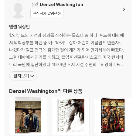
2) 사양 오인지, 오 구매, 변심 사유로의 반품은 제품 개봉 전에만 운임비
주연
Denzel Washington
부담 후 처리 가능합니다.
관심작가 알림신청
3) 스틸북 한정판, 초회 한정판의 경우 제작 수량이 한정되어 있고, 택배
이동 과정에서의 손상이 발생하면, 재 판매가 어려우므로 신중한 구매 선
덴젤 워싱턴
택을 부탁드립니다.
할리우드의 지성과 정의를 상징하는 톱스타 중 하나. 포드햄 대학에
4) 한정판 상품의 변심, 오구매로 인한 반품은 회송된 상품의 상태 확인 후
서 의학공부를 하던 중 아르바이트 삼아 어린이 여름캠프 인솔자로
진행이 가능합니다. 택배 이동 중 파손이 발생하지 않도록 완충 포장을 부
나섰다가 캠프 연극에 참가한 것이 계기가 되어 연기세계에 빠졌다.
탁드립니다.
그후 대학에서 연기를 배웠고, 졸업후 샌프란시스코의 미국 컨서버
토리 극단에 입단하였다. 1979년 조지 시걸 주연의 TV 영화 < Fres
h and Blood >에 캐스팅 되었다가 헐리우드 제작자의 눈에 띄어 스
펼쳐보기
크린에 데뷔했다. <글로리>로 1990년 아카데미 남우조연상을 수상
했고, <트레이닝 데이>로 2002년 남우주연상을 수상하는 쾌거를
Denzel Washington
의 다른 상품
이뤘다. 그외에도 <허리케인 카터>와 <