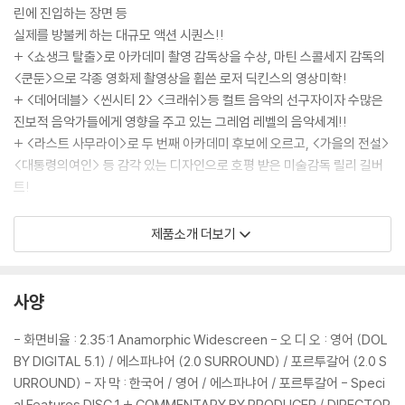
린에 진입하는 장면 등
실제를 방불케 하는 대규모 액션 시퀀스!!
+ <쇼생크 탈출>로 아카데미 촬영 감독상을 수상, 마틴 스콜세지 감독의
<쿤둔>으로 각종 영화제 촬영상을 휩쓴 로저 딕킨스의 영상미학!
+ <데어데블> <씬시티 2> <크래쉬>등 컬트 음악의 선구자이자 수많은
진보적 음악가들에게 영향을 주고 있는 그레엄 레벨의 음악세계!!
+ <라스트 사무라이>로 두 번째 아카데미 후보에 오르고, <가을의 전설>
<대통령의여인> 등 감각 있는 디자인으로 호평 받은 미술감독 릴리 길버
트!
제품소개 더보기
DVD/ Blu-ray 구매시 참고 사항 안내드립니다.
※ 4K블루레이, 3D 블루레이 재생 관련 안내
1) 4K UHD 디스크는 대용량의 데이터 전송이 필요하므로 4K전용 플레
사양
이어를 사용하셔야 합니다. 더불어 플레이어 소프트웨어 최신 버전의 업데
이트, 대용량 케이블 사용이 필수입니다.
- 화면비율 : 2.35:1 Anamorphic Widescreen - 오 디 오 : 영어 (DOL
2) 3D 블루레이는 전용 플레이어와 3D 지원 TV를 통해서만 재생 가능합
BY DIGITAL 5.1) / 에스파냐어 (2.0 SURROUND) / 포르투갈어 (2.0 S
니다.
URROUND) - 자 막 : 한국어 / 영어 / 에스파냐어 / 포르투갈어 - Speci
al Features DISC 1 + COMMENTARY BY PRODUCER / DIRECTOR