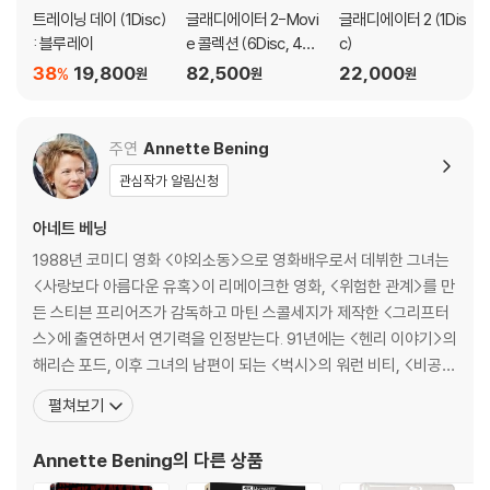
트레이닝 데이 (1Disc)
글래디에이터 2-Movi
글래디에이터 2 (1Dis
: 블루레이
e 콜렉션 (6Disc, 4K
c)
UHD+BD) : 블루레이
38
19,800
82,500
22,000
%
원
원
원
주연
Annette Bening
관심작가 알림신청
아네트 베닝
1988년 코미디 영화 <야외소동>으로 영화배우로서 데뷔한 그녀는
<사랑보다 아름다운 유혹>이 리메이크한 영화, <위험한 관계>를 만
든 스티븐 프리어즈가 감독하고 마틴 스콜세지가 제작한 <그리프터
스>에 출연하면서 연기력을 인정받는다. 91년에는 <헨리 이야기>의
해리슨 포드, 이후 그녀의 남편이 되는 <벅시>의 워런 비티, <비공개
>의 로버트 드 니로와 함께 출연해 할리우드의 쟁쟁한 배우들과 연속
펼쳐보기
적으로 공연하게 된다. 94년에는 또다시 워런 비티와 함께 아름다운
사랑 이야기를 그린 1939년 영화의 리바이벌작 <러브 어페어>에 무
Annette Bening
의 다른 상품
척이나 아름다운 모습으로 등장한다. 그 후에도