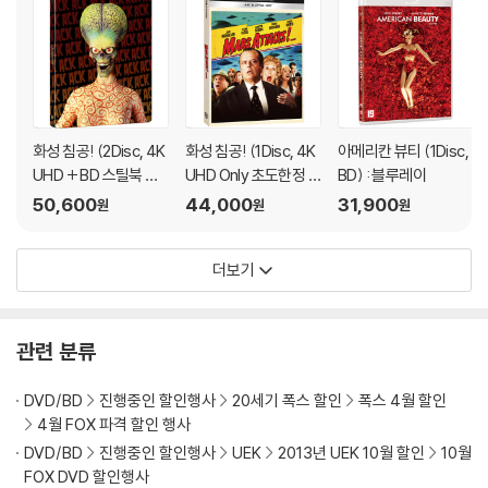
화성 침공! (2Disc, 4K
화성 침공! (1Disc, 4K
아메리칸 뷰티 (1Disc,
UHD + BD 스틸북 한
UHD Only 초도한정 슬
BD) : 블루레이
정판) : 블루레이
립케이스) : 블루레이
50,600
44,000
31,900
원
원
원
더보기
관련 분류
DVD/BD
진행중인 할인행사
20세기 폭스 할인
폭스 4월 할인
4월 FOX 파격 할인 행사
DVD/BD
진행중인 할인행사
UEK
2013년 UEK 10월 할인
10월
FOX DVD 할인행사