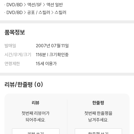
DVD/BD
액션/SF
액션 일반
DVD/BD
공포 / 스릴러
스릴러
품목정보
발매일
2007년 07월 11일
시간/무게/크기
116분 | 크기확인중
연령제한
15세 이용가
리뷰/한줄평
0
리뷰
한줄평
첫번째 리뷰어가
첫번째 한줄평을
되어주세요.
남겨주세요.