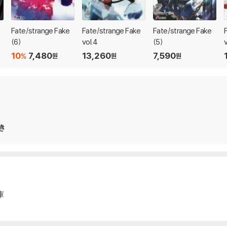
Fate/strange Fake
Fate/strange Fake
Fate/strange Fake
(6)
vol.4
(5)
v
10
7,480
13,260
7,590
%
원
원
원
づき
庫