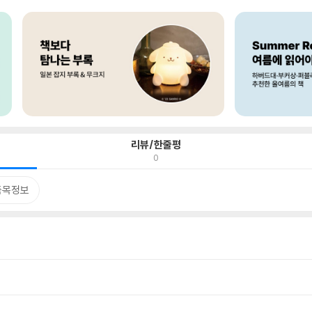
리뷰/한줄평
0
품목정보