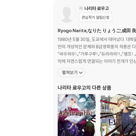
저
나리타 료우고
관심작가 알림신청
Ryogo Narita,なりた りょうご,成田 
1980년 5월 30일, 도쿄에서 태어났다. 대학
만의 개성적인 문체와 B급영화풍의 작풍은 다
『바우와우!』『가루구루!』『듀라라라!!』『뱀프! 』『세계의 중심, 하리야마 씨』 등을 펴냈다
막에 자연스럽게 연결되는 이야기 전개가 인상
펼쳐보기
나리타 료우고
의 다른 상품