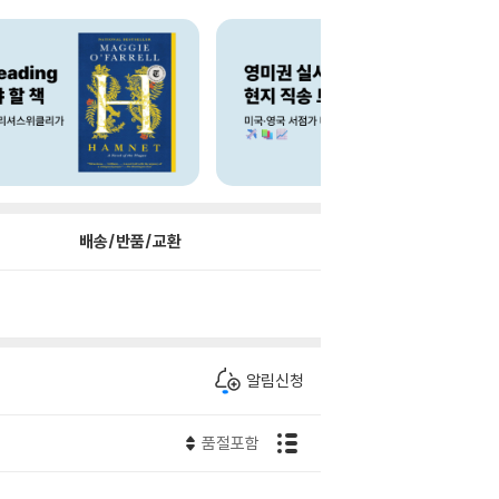
배송/반품/교환
알림신청
품절포함