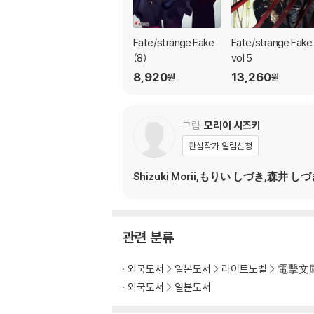
Fate/strange Fake
Fate/strange Fake
(8)
vol.5
8,920
13,260
원
원
그림
모리이 시즈키
관심작가 알림신청
Shizuki Morii,もりい しづき,森井 し
관련 분류
외국도서
일본도서
라이트노벨
電擊文
외국도서
일본도서