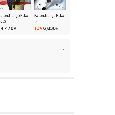
Fate/strange Fake
Fate/strange Fake
バッカ-ノ!1931The
ol.3
(4)
Grand Punk Railr 3
14,470
10
6,830
6,880
%
원
원
원