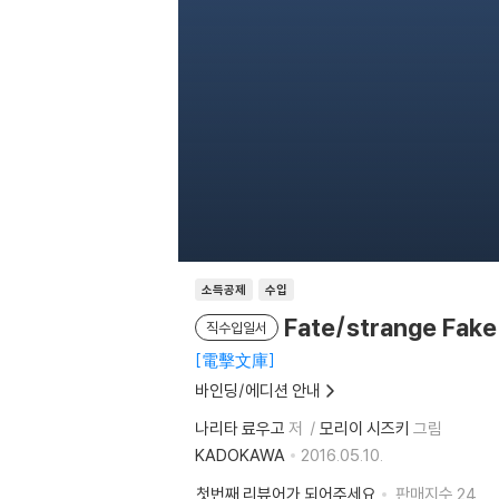
소득공제
수입
Fate/strange Fake
직수입일서
電擊文庫
바인딩/에디션 안내
나리타 료우고
저
모리이 시즈키
그림
KADOKAWA
2016.05.10.
첫번째 리뷰어가 되어주세요
판매지수
24