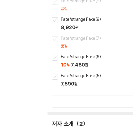
Fate/strange Fake(9)
품절
Fate/strange Fake(8)
8,920
원
Fate/strange Fake(7)
품절
Fate/strange Fake(6)
10
7,480
%
원
Fate/strange Fake(5)
7,590
원
저자 소개
2