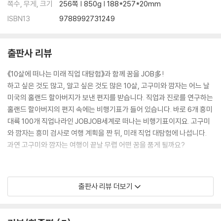
쪽수, 무게, 크기
256쪽 | 850g | 188*257*20mm
트리트리란드 - 나무치료사
ISBN13
9788992731249
다음 비행기를 타기 전에 잠시 쉬어가요!
당당대륙 - 꿋꿋하게 자신의 일을 하는 사람들의 세계
출판사 리뷰
화면발조아란드 - 촬영감독
흰돌까만돌국 - 바둑기사
《10살에 떠나는 미래 직업 대탐험》과 함께 꿈을 JOB多!
뽕뿅이기리아 - 프로게이머
하고 싶은 것도 많고, 알고 싶은 것도 많은 10살, 고구미와 깜자는 어느 날
플레이움 - 운동선수
미국의 홀랜드 할아버지가 보낸 편지를 받습니다. 직업과 진로를 연구하는
퍼퓨미란드 - 조향사
홀랜드 할아버지의 편지 속에는 비행기표가 들어 있습니다. 바로 6개 흥미
솔져리아 - 직업 군인
대륙 100개 직업나라인 JOBJOB세계로 떠나는 비행기표이지요. 고구미
불꺼또꺼국 - 소방관
와 깜자는 흥미 검사로 여행 계획을 짠 뒤, 미래 직업 대탐험에 나섭니다.
반도체이카 - 반도체설계기술자
과연 고구미와 깜자는 여행이 끝날 무렵 어떤 꿈을 품게 될까요?
정리딱딱국 - 데이터베이스관리자
뚝땅붕부르 -자동차조립원
지켜낼끄아 - 문화재보존과학자
직업심리학자와 직업전문연구원이 만들어낸 믿음직한 책
출판사 리뷰 더보기
카란티스 - 자동차설계가
《10살에 떠나는 미래 직업 대탐험》은 미국의 저명한 직업심리학자 존 홀
시티스탄 - 도시계획가
랜드(John L. Holland)가 직업선택이론으로 제시한 6개의 흥미유형코드
소리만드란드 - 악기제조가
‘RIASEC’을 바탕으로, 교육부 산하 한국직업능력개발원의 연구원인 저자