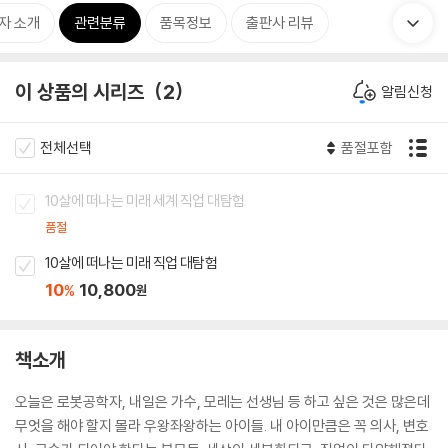
자 소개
관련분류
품목정보
출판사 리뷰
이 상품의 시리즈
2
알림신청
전체선택
품절포함
10살에 떠나는 미래 세계 직업 대탐험
품절
10살에 떠나는 미래 직업 대탐험
10
10,800
%
원
책소개
오늘은 로봇공학자, 내일은 가수, 모레는 선생님 등 하고 싶은 것은 많은데
무엇을 해야 할지 몰라 우왕좌왕하는 아이들. 내 아이만큼은 꼭 의사, 변호