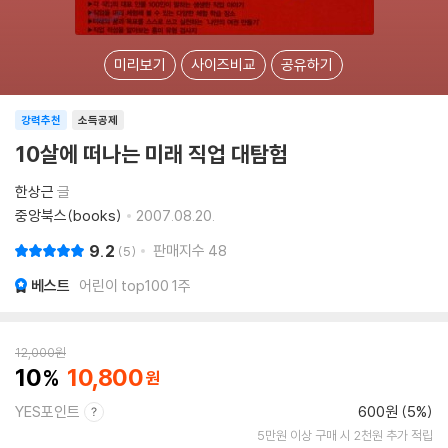
미리보기
사이즈비교
공유하기
강력추천
소득공제
10살에 떠나는 미래 직업 대탐험
한상근
글
중앙북스(books)
2007.08.20.
9.2
판매지수
48
5
베스트
어린이 top100 1주
12,000
원
10
10,800
YES포인트
600원 (5%)
5만원 이상 구매 시 2천원 추가 적립