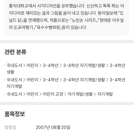
티비글스탄 - 방송 작가
홍익대학교에서 시각디자인을 공부했습니다. 신선하고 톡톡 튀는 아
매직란드 - 마술사
이디어로 재미있는 글과 그림을 쏟아 내고 있습니다. 동아일보에 『도
알록달록란드 - 컬러리스트
날드 닭』을 연재했으며, 작품으로는 『노빈손 시리즈』『현태준 이우일
판타스토리아 - 동화 작가
의 도쿄여행기』『옥수수빵파랑』등이 있습니다.
곰곰대륙 - 끝없는 탐구의 세계
큐레이티스 - 큐레이터
관련 분류
훨훨난다라 - 조류학자
비와눈와국 - 기상관측가
국내도서
어린이
3-4학년
3-4학년 자기계발/생활
3-4학년
바이오텍쿰 - 생명공학자
생활
닥털란티스 - 의사
국내도서
어린이
3-4학년
3-4학년 자기계발/생활
3-4학년
파머스탄 - 약사
자기계발
쓴약좋아국 - 한의사
국내도서
어린이
어린이 교양
자기계발/생활
자기계발
동물나아스 -수의사
골고루얌냐리아 - 영양사
지켜내리아 - 컴퓨터 보안전문가
품목정보
로보스탄 - 로봇공학자
별별천지국 - 천문학자
발행일
2007년 08월 20일
스페이시아 - 우주개발연구원