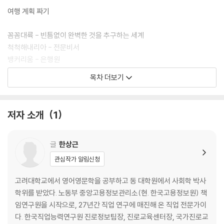
여행 계획 짜기
꼼꼼대륙 - 빈틈없이 완벽한 것을 추구하는 세계
척척해내리아 - 전문비서
뱅커리움 - 은행원
쥬얼리아 - 보석감정사
목차 더보기
월드그라운다 - 국제공무원
프로그래티움 - 컴퓨터 프로그래머
하늘길꽉잡아 - 항공관제사
저자 소개
1
다음 비행기를 타기 전에 잠시 쉬어가요!
씩씩대륙 - 용기 있는 도전이 아름다운 세계
글
한상근
왕모셔국 - 호텔리어
관심작가 알림신청
나라소개짱 - 외교관
부자될꼬아 - 펀드매니저
고려대학교에서 영어영문학을 공부하고 동 대학원에서 사회학 박사
한표줘국 - 정치가
학위를 받았다. 노동부 중앙고용정보관리소(현. 한국고용정보원) 책
회의다맡아 - 컨벤션기획자
임연구원을 시작으로, 27년간 직업 연구에 매진해 온 직업 전문가이
방송만드리아 - 방송PD
다. 한국직업능력연구원 진로정보팀장, 진로교육센터장, 국가진로교