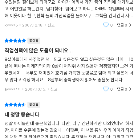
수있는걸 찾아보게 되더군요. 아이가 어려서 가진 꿈의 직업에 애기해보
랄라고쳐주니아 - 음악치료사
야기는 어린이들이 자신의 꿈과 목표를 설정하고 구체화하는데 좋은 역할
고 어떤일을 하는건지...넘겨찾아 ..읽어보고 하니... 아빠의 직업부터 시작
살려주리이카 - 국제구호활동가
모델이 될 것입니다.
해 이웃이나 친구,친척 들의 가진직업을 물어오구 그책을 건너건너 사전
스튜어디아 - 스튜어디스
찾듯 찾아 읽어봅니다.
k****5
2007.12.18.
신고
0
댓글
0
커피향조아 - 바리스타
아이와 부모가 함께 참여할 수 있는 책
쿡크피아 - 요리사
직업의 정의를 비롯해 그 직업을 가지려면 어떤 소양을 갖추어야 하는지,
머리카란드 - 헤어디자이너
종이책
생활 속에서 당장 실천할 수 있는 것에는 어떤 것이 있는지, 집중적으로 준
가보고싶다리아 - 여행가이드
직업선택에 많은 도움이 되네요...
비해야 할 교과목까지 친절하고도 자세하게 다루었습니다. 그 뿐 아니라
카운슬리아 - 심리상담사
직업을 미리 체험할 수 있는 각종 기관과 장소를 수록해 직접 경험하고 부
8살아들에게 사주었던 책... 되고 싶은것도 알고 싶은것도 많은 나이.. 10
티처리아 - 교사
딪혀 보는 다양한 경험을 통해 자신의 흥미와 적성에 정말 어울리는 것이
살에 떠나는 미래직업이라 8살이 어려워 하지 않을까 걱정했지만 그건 기
다음 비행기를 타기 전에 잠시 쉬어가요!
우였네여.. 너무도 재미있게 호기심 가득한 눈망울로 엄마 되고 싶은게 너
무엇인지 스스로 찾아갈 수 있도록 했습니다.
무 많다고 걱정 하네요.. 8살부터 중학생까지 읽어도 좋을듯 합니다..
새로운 여행의 시작
a******l
2007.10.15.
신고
0
댓글
0
흥미 유형 검사
꿈을 가진 사람에게는 목표가 생기기 마련이고, 그 목표에 따라 10년 후의
나만의 여권 만들기
모습은 확연히 달라집니다. 실제로 꿈을 가진 사람과 그렇지 않은 사람은
종이책
평소 생활 태도나 학업 면에서도 많은 차이가 납니다. 《10살에 떠나는 미
네 정말 좋습니다
래 직업 대탐험》은 다양한 직업 세계를 바르게 이해하고, 자신의 흥미와 소
정말 아이들한테 좋은책입니다. 다만, 너무 간단하게만 나와있네요. 하지
질을 발견하며, 꿈을 키우는 멋진 계기가 될 것입니다.
만, 아이들 수준에 맞는것 같으니.... 어쨋든, 이 책을 통해 우리 아이가 직업
에 대해 좀 더 알아봤으면 좋겠습니다. 추천하는 책입니다. 아, 그리고 그림