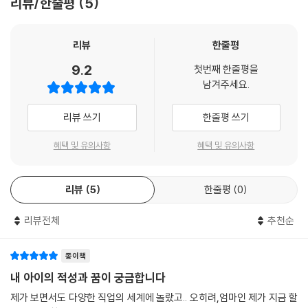
리뷰/한줄평
5
파일러트아 - 항공기조종사
가 100개의 직업을 분류했습니다. 단순히 다양한 직업의 나열에 그친 것이
트레인티스 - 철도기관사
아닌, 신뢰성 있는 기준 아래 아이들의 다양한 흥미와 적성을 반영해 직업
베이커리아 - 파티쉐
을 선정했습니다. 권말에는 ‘흥미 유형 검사지’를 수록해 직업 적성을 좀 더
리뷰
한줄평
피쉬란드 - 어류양식가
자세히 알아볼 수 있도록 했습니다.
9.2
첫번째 한줄평을
애니멀란드 - 동물조련사
남겨주세요.
팜파스탄 - 유기농 전문가
아이들의 눈높이에 맞는 재미있는 책
다음 비행기를 타기 전에 잠시 쉬어가요!
이 책은 자칫 지루해지기 쉬운 백과사전식의 내용을 ‘여행, 탐험’이라는 포
리뷰 쓰기
한줄평 쓰기
맷을 도입해 아이들의 눈높이에 맞도록 흥미진진하게 구성했습니다. 아이
친친대륙 - 더불어 살아가는 사람들의 세계
들은 자신과 비슷한 나이, 성격, 흥미를 가진 주인공들과 함께 가상의 직업
혜택 및 유의사항
혜택 및 유의사항
이미지조아 - 이미지 컨설턴트
세계인 JOBJOB 세계를 탐험하며 다양한 직업의 세계를 인지하게 됩니
와이니아 - 소믈리에
다. 또 ‘노빈손’, ‘도날드닭’ 으로 유명한 만화가 이우일씨의 새로운 캐릭터
사달라구아 - 쇼호스트
리뷰
5
한줄평
0
인 고구미, 깜자는 아이들에게보는 재미도 함께 줄 것입니다.
잘읽어란드 - 아나운서
웨딩랜드 - 웨딩플래너
리뷰전체
추천순
100개의 직업, 100명의 직업인의 이야기를 담은 현장감 넘치는 책
카드뽐니아 - 심판
이 책에는 직업연구가들과 각종 언론 매체가 선정한 미래 유망 직업을 비
널스란드 - 간호사
롯해, 초등학생들이 관심있어 하는 직업, 새롭게 떠오르는 신종 직업 등 총
종이책
그리너리아 - 환경운동가
100가지의 직업들을 담았습니다. 영화감독 임권택, 건축가 승효상, 패션
내 아이의 적성과 꿈이 궁금합니다
잘살자스라 - 사회복지사
모델 변정수, 배우 유인촌, 쇼호스트 유난희, 국악인 황병기, 아나운서 이
제가 보면서도 다양한 직업의 세계에 놀랐고.. 오히려,엄마인 제가 지금 할
신따라니아 - 성직자
정민 등 각 직업을 대표하는 인물 100인의 현장감 넘치고 생생한 직업 이