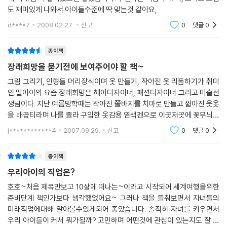
도 재미있게 나와서 아이들수준에 딱 맞는것 같아요,
d****7
2008.02.27.
신고
0
댓글
0
종이책
장래희망을 묻기전에 보여주어야 할 책~
그림 그리기, 인형들 머리장식이며 옷 만들기, 작아진 옷 리폼하기가 취미
인 딸아이의 요즘 장래희망은 헤어디자이너, 패션디자이너 그리고 미술선
생님이다. 지난 여름방학때는 작아진 쫄바지를 치마로 만들고 짧아진 웃옷
을 배꼽티라며 나를 졸라 구입한 옷감용 염색펜으로 이곳저곳에 꽃무늬를
그려넣더니 급기야는 아파트 놀이터며 미술학원에까지 입고가는 사태(?)
j************4
2007.09.29.
신고
0
댓글
0
가 벌어졌었다.
종이책
우리아이의 직업은?
호호~처음 제목만보고 10살에 떠나는~이라고 시작되어 세계여행을위한
준비단계 책인가보다 생각했었어요~ 그러나 책을 들춰보면서 자녀들의
미래직업에대해 알아볼수있게되어 좋았습니다. 솔직히 자녀를 키우면서
우리 아이들이 커서 뭐가될까? 고민하며 어떤것에 관심이 있는지도 잘 모