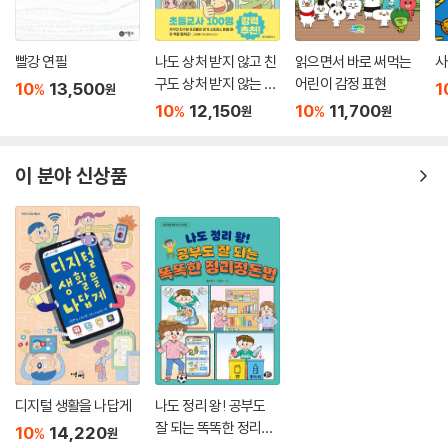
빨강 연필
나도 상처 받지 않고 친
읽으면서 바로 써먹는
사
구도 상처 받지 않는 말
어린이 감정 표현
10
13,500
1
%
원
하기 연습
10
12,150
10
11,700
%
%
원
원
이 분야 신상품
디지털 생활을 나답게
나도 정리 왕! 공부도
잘 되는 똑똑한 정리정
10
14,220
%
원