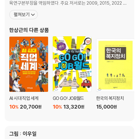
저널리스카 - 기자
육연구본부장을 역임하였다. 주요 저서로는 2009, 2015, 2022 개
파티스탄 - 파티플래너
정 교육과정 《진로와 직업》 교과서, 《GO GO! JOB월드》(와이즈만
펼쳐보기
말바꿔주아 - 통역사
북스, 2018), 《미래의 직업세계-직업편, 학과편》(교육부·한국직업
에이전트라 - 스포츠 에이전트
능력개발원, 2015), 《10살에 떠나는 미래 세계 직업 대탐험》(주니어
한상근
의 다른 상품
법대로국 - 변호사
중앙, 2010), 《10살에 떠나는 미래
폴리시리아 - 경찰관
보디가리아 - 경호원
다음 비행기를 타기 전에 잠시 쉬어가요!
펀펀대륙 - 넘치는 끼로 재미를 추구하는 창조의 세계
페인티리아 - 화가
카투스탄 - 만화가
액토란디아- 배우
AI 시대 직업 세계
GO GO! JOB월드
한국의 복지정치
인디자이나 - 제품디자이너
나를따르라이아 - 지휘자
10
20,700
10
13,320
15,000
%
%
원
원
원
뮤지커란드 - 뮤지컬배우
인테리스탄 - 인테리어 디자이너
책만들리아 - 출판기획자
그림 : 이우일
씽쏭리아 - 가수