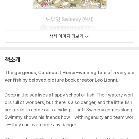
상세 이미지 더보기
책소개
The gorgeous, Caldecott Honor-winning tale of a very cle
ver fish by beloved picture book creator Leo Lionni.
Deep in the sea lives a happy school of fish. Their watery worl
d is full of wonders, but there is also danger, and the little fish
are afraid to come out of hiding . . . until Swimmy comes along.
Swimmy shows his friends how--with ingenuity and team wor
k--they can overcome any danger.