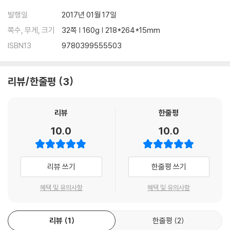
발행일
2017년 01월 17일
쪽수, 무게, 크기
32쪽 | 160g | 218*264*15mm
ISBN13
9780399555503
리뷰/한줄평
3
리뷰
한줄평
10.0
10.0
리뷰 쓰기
한줄평 쓰기
혜택 및 유의사항
혜택 및 유의사항
리뷰
1
한줄평
2