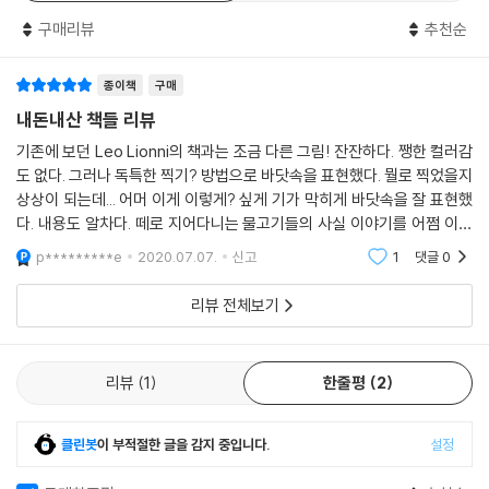
구매리뷰
추천순
종이책
구매
내돈내산 책들 리뷰
기존에 보던 Leo Lionni의 책과는 조금 다른 그림! 잔잔하다. 쨍한 컬러감
도 없다. 그러나 독특한 찍기? 방법으로 바닷속을 표현했다. 뭘로 찍었을지
상상이 되는데... 어머 이게 이렇게? 싶게 기가 막히게 바닷속을 잘 표현했
다. 내용도 알차다. 떼로 지어다니는 물고기들의 사실 이야기를 어쩜 이렇
게 아름답게 풀어냈는지...아이들도 우리도 매우 좋아해서 여러번 읽게 되
p*********e
2020.07.07.
신고
1
댓글
0
는 책이다.
리뷰 전체보기
리뷰
1
한줄평
2
클린봇
이 부적절한 글을 감지 중입니다.
설정