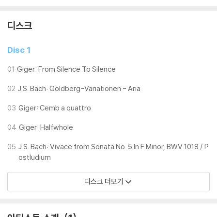
디스크
Disc 1
01
Giger: From Silence To Silence
02
J.S. Bach: Goldberg-Variationen - Aria
03
Giger: Cemb a quattro
04
Giger: Halfwhole
05
J.S. Bach: Vivace from Sonata No. 5 In F Minor, BWV 1018 / P
ostludium
디스크 더보기