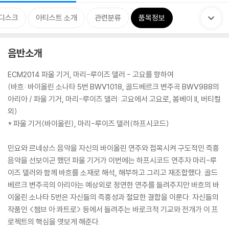
디스크
아티스트 소개
관련분류
품목정보
음반소개
ECM2014 파울 기거, 마리-루이즈 델러 - 고요를 향하여
(바흐: 바이올린 소나타 5번 BWV1018, 골드베르크 변주곡 BWV988의
아리아 / 파울 기거, 마리-루이즈 델러: 고요에서 고요로, 봄베이 II, 버티컬
외)
* 파울 기거(바이올린), 마리-루이즈 델러(하프시코드)
민요와 르네상스 음악을 자신의 바이올린 연주와 접목시켜 구도적인 즉흥
음악을 선보이곤 했던 파울 기거가 이번에는 하프시코드 연주자 마리-루
이즈 델러와 함께 바흐를 소재로 해석, 해부하고 그리고 재조합했다. 골드
베르크 변주곡의 아리아는 예상외로 정연한 연주를 들려주지만 바흐의 바
이올린 소나타 5번은 자신들의 즉흥성과 절묘한 결합을 이룬다. 자신들의
작품인 <쳄브 아 콰트로> 등에서 들려주는 바로크적 기교와 전개가 이 프
로젝트의 핵심을 엿보게 해준다.