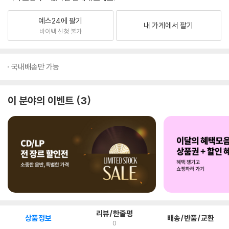
예스24에 팔기
내 가게에서 팔기
바이백 신청 불가
국내배송만 가능
이 분야의 이벤트
3
리뷰/한줄평
상품정보
배송/반품/교환
0