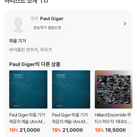
아티스트 소개
1
연주
Paul Giger
관심작가 알림신청
파울 기거
바이올린 연주자, 작곡가.
Paul Giger
의 다른 상품
Paul Giger 파울 기거:
Paul Giger 파울 기거:
Hilliard Ensemble 루
죽음의 예술 (Ars Mori
죽음의 예술 (Ars Mori
티스하우저: 테네브레
endi)
endi)
/ 기거: 페르트 엠 흐루
19
21,000
19
21,000
19
19,500
%
%
%
원
원
원
(Trans Limen ad Lu