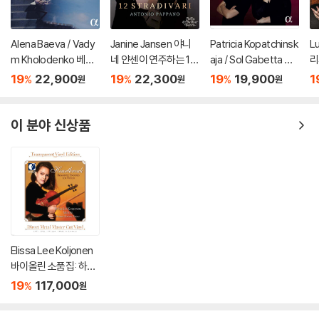
Alena Baeva / Vady
Janine Jansen 야니
Patricia Kopatchinsk
L
m Kholodenko 베토
네 얀센이 연주하는 12
aja / Sol Gabetta 파
리
벤: 바이올린 소나타 5
개의 스트라디바리 (12
트리샤 코파친스카야,
(A
19
22,900
19
22,300
19
19,900
1
%
%
%
원
원
원
번 '봄', 9번 '크로이처',
Stradivari)
솔 가베타 - 바이올린
3번 (Beethoven: Vio
과 첼로 2중주
lin Sonatas Nos. 5 "S
이 분야 신상품
pring", 9 'Kreutzer" &
3)
Elissa Lee Koljonen
바이올린 소품집: 하트
브레이크 (Heartbrea
19
117,000
%
원
k: Romantic Encore
s For Violin) [투명 클