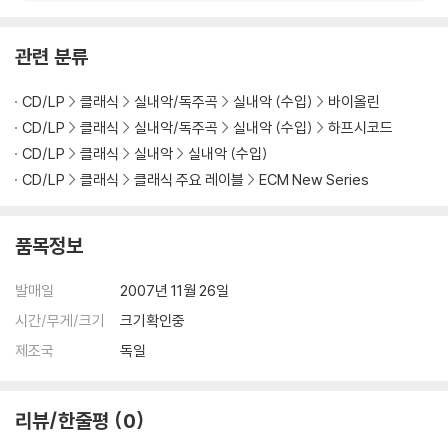
men - Rutishauser /
Paul Giger)
관련 분류
CD/LP
클래식
실내악/독주곡
실내악 (수입)
바이올린
CD/LP
클래식
실내악/독주곡
실내악 (수입)
하프시코드
CD/LP
클래식
실내악
실내악 (수입)
CD/LP
클래식
클래식 주요 레이블
ECM New Series
품목정보
발매일
2007년 11월 26일
시간/무게/크기
크기확인중
제조국
독일
리뷰/한줄평
0