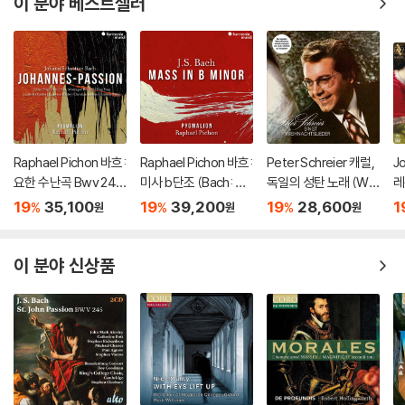
이 분야 베스트셀러
Raphael Pichon 바흐:
Raphael Pichon 바흐:
Peter Schreier 캐럴,
J
요한 수난곡 Bwv 245
미사 b단조 (Bach: Ma
독일의 성탄 노래 (Wei
레
(Bach: Johannes-P
ss in b minor, BWV 2
hnachtsmusik Im Alt
(
19
35,100
19
39,200
19
28,600
1
%
%
%
원
원
원
assion, Bwv 245)
32)
en Sachsen) [LP]
6
이 분야 신상품