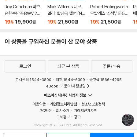
Roy Goodman 바흐:
Mark Williams 니코
Robert Hollingworth
R
요한수난곡 BWV 245
멀리: 합창곡 앨범 (Nic
모랄레스: 4성부와 5
베
(Bach: St. John Pass
o Muhly: With Eys Lif
성부 미사 ‘무장한 사
‘
19
19,900
19
21,500
19
21,500
1
%
%
%
원
원
원
ion, BWV 245)
t Up)
람’, 마니피카트 (Moral
vo
es: L'homme arme
D
Masses)
pl
이 상품을 구입하신 분들이 산 분야 상품
로그인
최근 본 상품
주문/배송
고객센터 1544-3800
티켓 1544-6399
중고샵 1566-4295
eBook 1:1문의/채팅상담
예스이십사(주) 사업자 정보
이용약관
개인정보처리방침
청소년보호정책
PC버전
회사소개
거래처관계자께
도서홍보
광고
Copyright © YES24 Corp. All Rights Reserved.
MATOM7