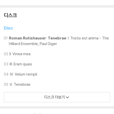
디스크
Disc
01
Roman Rutishauser: Tenebrae:
I. Tristis est anima - The
Hilliard Ensemble, Paul Giger
02
II. Vinea mea
03
III. Eram quasi
04
IV. Velum templi
05
V. Tenebrae
디스크 더보기