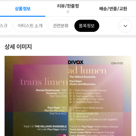
리뷰/한줄평
상품정보
배송/반품/교환
0
스크
아티스트 소개
관련분류
품목정보
상세 이미지