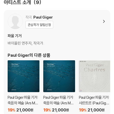
아티스트 소개
9
작곡
Paul Giger
관심작가 알림신청
파울 기거
바이올린 연주자, 작곡가.
Paul Giger
의 다른 상품
Paul Giger 파울 기거:
Paul Giger 파울 기거:
Paul Giger 파울 기거:
죽음의 예술 (Ars Mori
죽음의 예술 (Ars Mori
샤르트르 (Paul Giger:
endi)
endi)
Chartres)
19
21,000
19
21,000
19
21,000
%
%
%
원
원
원