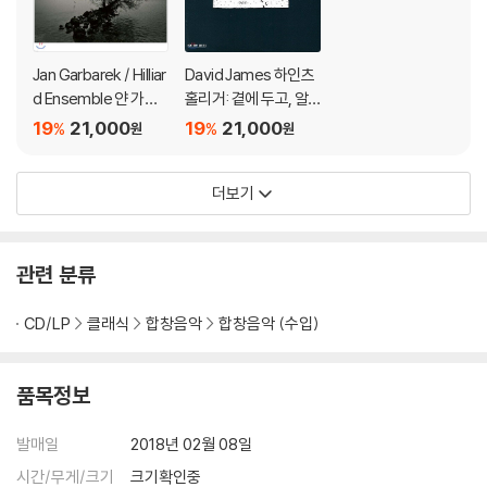
Jan Garbarek / Hilliar
David James 하인츠
d Ensemble 얀 가바
홀리거: 곁에 두고, 알
렉, 힐리어드 앙상블 오
브-체르 (Heinz Hollig
19
21,000
19
21,000
%
%
원
원
피시움 2014년 고별 공
er: Beiset, Alb-Cheh
연 실황 (Remember
r)
더보기
me, my dear)
관련 분류
CD/LP
클래식
합창음악
합창음악 (수입)
품목정보
발매일
2018년 02월 08일
시간/무게/크기
크기확인중