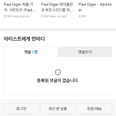
Paul Giger 파울 기
Paul Giger 바이올린
Paul Giger - Alpste
거: 샤르트르 (Paul Gi
과 하프시코드를 위해
in
ger: Chartres)
편곡한 바흐 작품 (To
ECM New series
ECM New series
ECM
wards Silence)
아티스트에게 한마디
댓글
0
건
댓글쓰기
등록된 댓글이 없습니다.
로그인
최근 본 상품
주문/배송