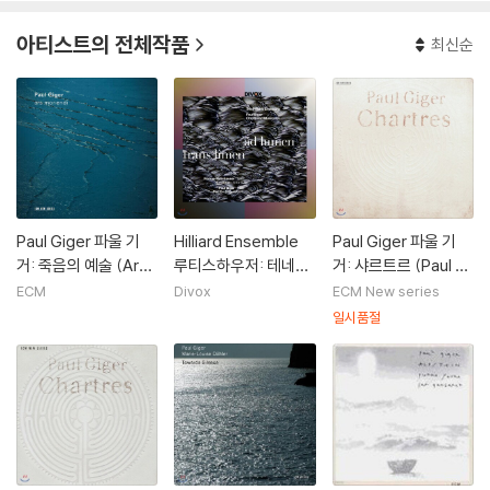
아티스트의 전체작품
최신순
Paul Giger 파울 기
Hilliard Ensemble
Paul Giger 파울 기
거: 죽음의 예술 (Ars
루티스하우저: 테네브
거: 샤르트르 (Paul Gi
Moriendi)
레 / 기거: 페르트 엠 흐
ger: Chartres) [LP]
ECM
Divox
ECM New series
루 (Trans Limen ad
일시품절
Lumen - Rutishaus
er / Paul Giger)