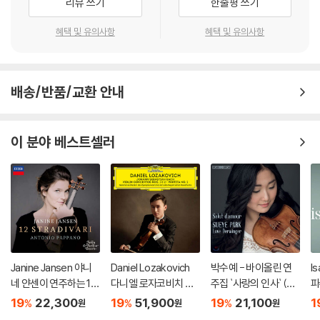
리뷰 쓰기
한줄평 쓰기
혜택 및 유의사항
혜택 및 유의사항
배송/반품/교환 안내
이 분야 베스트셀러
Janine Jansen 야니
Daniel Lozakovich
박수예 - 바이올린 연
I
네 얀센이 연주하는 12
다니엘 로자코비치 데
주집 `사랑의 인사` (Su
파
개의 스트라디바리 (12
뷔 앨범 - 바흐: 바이올
eye Park - Salut d'A
주
19
22,300
19
51,900
19
21,100
1
%
%
%
원
원
원
Stradivari)
린 협주곡, 파르티타 2
mour)