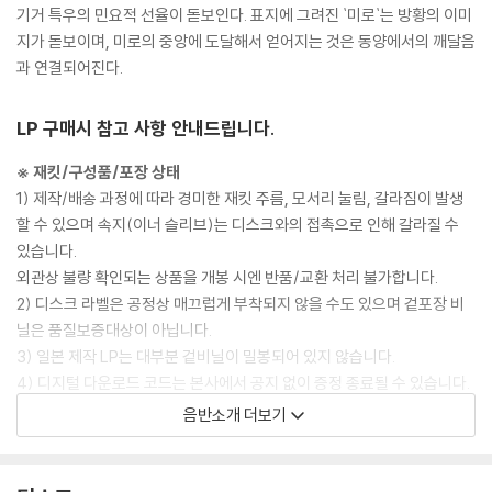
기거 특우의 민요적 선율이 돋보인다. 표지에 그려진 `미로`는 방황의 이미
지가 돋보이며, 미로의 중앙에 도달해서 얻어지는 것은 동양에서의 깨달음
과 연결되어진다.
LP 구매시 참고 사항 안내드립니다.
※ 재킷/구성품/포장 상태
1) 제작/배송 과정에 따라 경미한 재킷 주름, 모서리 눌림, 갈라짐이 발생
할 수 있으며 속지(이너 슬리브)는 디스크와의 접촉으로 인해 갈라질 수
있습니다.
외관상 불량 확인되는 상품을 개봉 시엔 반품/교환 처리 불가합니다.
2) 디스크 라벨은 공정상 매끄럽게 부착되지 않을 수도 있으며 겉포장 비
닐은 품질보증대상이 아닙니다.
3) 일본 제작 LP는 대부분 겉비닐이 밀봉되어 있지 않습니다.
4) 디지털 다운로드 코드는 본사에서 공지 없이 증정 종료될 수 있습니다.
음반소개 더보기
※ 재생 불량
1) 침압 조절 기능이 없는 턴테이블을 사용하시는 경우, (주로 올인원 형태
모델) 다이내믹 사운드의 편차가 큰 트랙을 재생할 때 이상 현상이 발생할