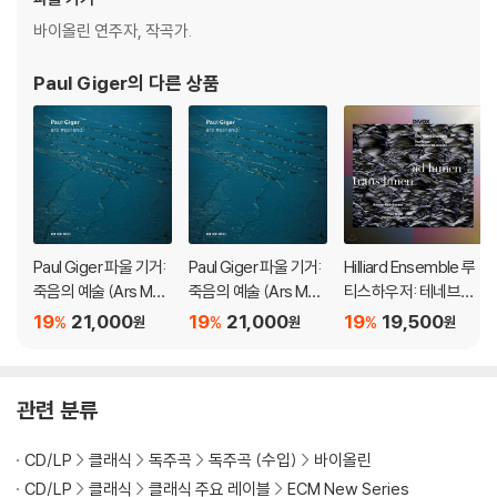
바이올린 연주자, 작곡가.
Paul Giger
의 다른 상품
Paul Giger 파울 기거:
Paul Giger 파울 기거:
Hilliard Ensemble 루
죽음의 예술 (Ars Mori
죽음의 예술 (Ars Mori
티스하우저: 테네브레
endi)
endi)
/ 기거: 페르트 엠 흐루
19
21,000
19
21,000
19
19,500
%
%
%
원
원
원
(Trans Limen ad Lu
men - Rutishauser /
Paul Giger)
관련 분류
CD/LP
클래식
독주곡
독주곡 (수입)
바이올린
CD/LP
클래식
클래식 주요 레이블
ECM New Series