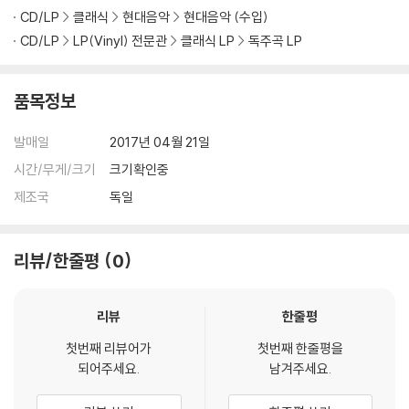
CD/LP
클래식
현대음악
현대음악 (수입)
CD/LP
LP(Vinyl) 전문관
클래식 LP
독주곡 LP
품목정보
발매일
2017년 04월 21일
시간/무게/크기
크기확인중
제조국
독일
리뷰/한줄평
0
리뷰
한줄평
첫번째 리뷰어가
첫번째 한줄평을
되어주세요.
남겨주세요.