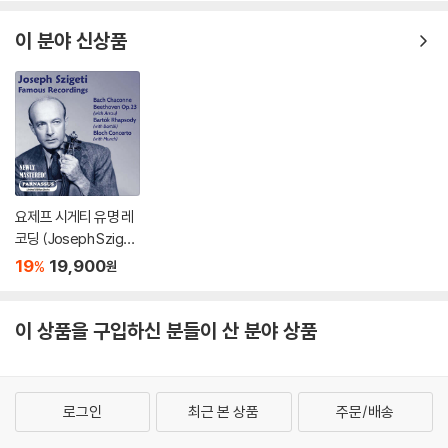
번 (Bach: Violin Conc
ertos Nos 1 & 2, Parti
이 분야 신상품
ta No. 2)
요제프 시게티 유명 레
코딩 (Joseph Szigeti
Famous Recording
19
19,900
%
원
s)
이 상품을 구입하신 분들이 산 분야 상품
로그인
최근 본 상품
주문/배송