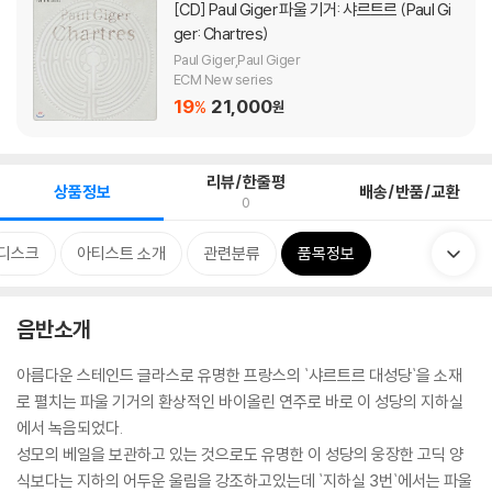
[CD]
Paul Giger 파울 기거: 샤르트르 (Paul Gi
ger: Chartres)
Paul Giger,Paul Giger
ECM New series
19
21,000
%
원
리뷰/한줄평
상품정보
배송/반품/교환
0
디스크
아티스트 소개
관련분류
품목정보
음반소개
아름다운 스테인드 글라스로 유명한 프랑스의 `샤르트르 대성당`을 소재
로 펼치는 파울 기거의 환상적인 바이올린 연주로 바로 이 성당의 지하실
에서 녹음되었다.
성모의 베일을 보관하고 있는 것으로도 유명한 이 성당의 웅장한 고딕 양
식보다는 지하의 어두운 울림을 강조하고있는데 `지하실 3번`에서는 파울