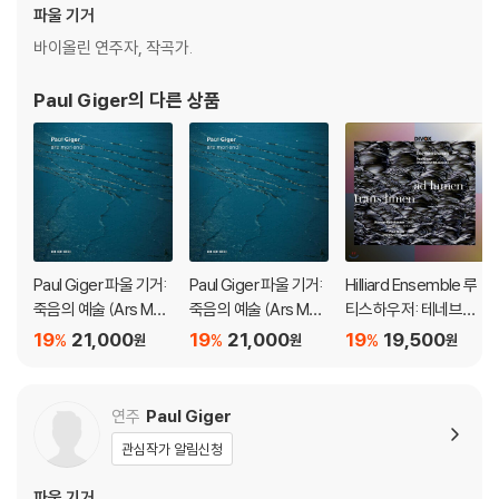
불량으로 인한 반품/교환이 가능합니다
파울 기거
바이올린 연주자, 작곡가.
※ 컬러 디스크
아래에 해당하는 경우는 불량이 아니므로 개봉 후 반품/교환이 불가합니
Paul Giger
의 다른 상품
다.
1) 컬러 디스크는 웹 이미지와 실제 색상이 차이가 날 수 있습니다.
2) 컬러 디스크의 특성상 제작 공정시 앨범마다 색상 차이가 나는 경우도
있습니다.
3) 컬러 디스크는 제작 과정에서 다른 색상 염료가 섞여 얼룩과 번짐, 반점
등이 발생할 수 있습니다.
Paul Giger 파울 기거:
Paul Giger 파울 기거:
Hilliard Ensemble 루
※ 반품/교환 안내
죽음의 예술 (Ars Mori
죽음의 예술 (Ars Mori
티스하우저: 테네브레
1) 불량으로 인한 반품/교환 요청 시에는 불량 확인을 위해 개봉 시의 동영
endi)
endi)
/ 기거: 페르트 엠 흐루
19
21,000
19
21,000
19
19,500
%
%
%
원
원
원
상을 요청할 수 있으며, 동영상이 없는 경우 반품/교환이 제한될 수 있습니
(Trans Limen ad Lu
다.
men - Rutishauser /
관련 사진과 동영상 및 재생 기기 모델명을 첨부하여 첨부하여 고객센터에
Paul Giger)
연주
Paul Giger
문의 바랍니다.
관심작가 알림신청
2) LP는 잦은 배송 과정에서 재킷에 손상이 발생할 가능성이 높고 재판매
가 어려우므로 신중한 구매를 부탁드립니다.
파울 기거