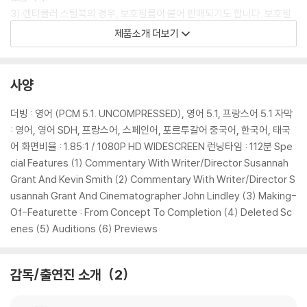
3) 렌티큘러 스틸북의 경우, 보호필름이 붙어 판매되기도 합니다. 보호필
름 손상에 의한 교환/반품은 불가합니다.
제품소개 더보기
4) 본품 보호를 위해 노란색의 카톤 박스로 재포장한 경우, 카톤박스 손상
에 의한 교환/반품은 불가합니다.
5) 아웃케이스/구성품/포장 상태 불량에 의한 교환/반품 신청시 불량 확
사양
인을 위해 개봉 시의 동영상을 요청할 수 있으며, 동영상이 없는 경우 교
환/반품이 제한될 수 있습니다.
더빙 : 영어 (PCM 5.1. UNCOMPRESSED), 영어 5.1, 프랑스어 5.1 자막
: 영어, 영어 SDH, 프랑스어, 스페인어, 포르투갈어 중국어, 한국어, 태국
※ 디스크 재생 불량
어 화면비율 : 1.85:1 / 1080P HD WIDESCREEN 런닝타임 : 112분 Spe
1) 기기 문제로 인해 발생하는 재생 불량 현상에 대해서는 반품/교환이 불
cial Features (1) Commentary With Writer/Director Susannah
가하니 최신 소프트웨어로 업데이트된 DVD/BD 전용 기기에서 재생하실
Grant And Kevin Smith (2) Commentary With Writer/Director S
것을 권유해 드립니다.
usannah Grant And Cinematographer John Lindley (3) Making-
2) 정전기와 먼지로 인해 재생이 원활하지 않은 경우가 있습니다. 디스크
Of-Featurette : From Concept To Completion (4) Deleted Sc
를 마른 천으로 닦으시거나, DVD 클리너 등 전용 제품을 이용하면 대부분
enes (5) Auditions (6) Previews
해결됩니다.
3) 일부 PC 연결형 ODD의 경우 호환 상의 문제로 정상적인 디스크도 재
감독/출연진 소개
2
생이 불가능한 경우가 있습니다. 독립형 전용 플레이어 사용을 권장드리
며, ODD 사용으로 인한 재생 불량의 경우 교환 시에도 동일한 오류가 발