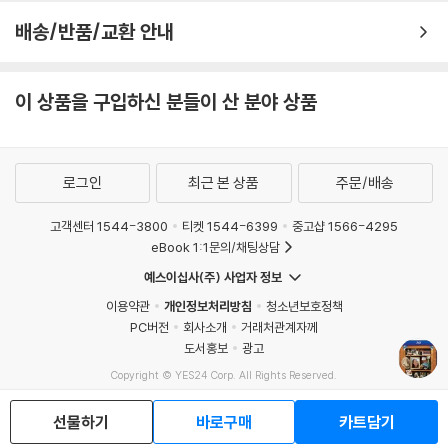
배송/반품/교환 안내
이 상품을 구입하신 분들이 산 분야 상품
로그인
최근 본 상품
주문/배송
고객센터 1544-3800
티켓 1544-6399
중고샵 1566-4295
eBook 1:1문의/채팅상담
예스이십사(주) 사업자 정보
이용약관
개인정보처리방침
청소년보호정책
PC버전
회사소개
거래처관계자께
도서홍보
광고
Copyright © YES24 Corp. All Rights Reserved.
MATOM16
선물하기
바로구매
카트담기