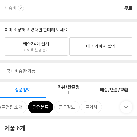
배송비
무료
이미 소장하고 있다면 판매해 보세요.
예스24에 팔기
내 가게에서 팔기
바이백 신청 불가
국내배송만 가능
리뷰/한줄평
상품정보
배송/반품/교환
1
/출연진 소개
관련분류
품목정보
줄거리
제품소개