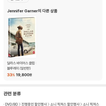
주만>에서 우리나라 관객들에게도 어필했던 제니퍼 가너는 <캐치
진행이 가능합니다. 택배 이동 중 파손이 발생하지 않도록 완충 포장을 부
미 이프 유 캔>에서도 레오나르도 디카프리오를 유혹하는 아찔한 섹
탁드립니다.
Jennifer Garner
의 다른 상품
시미를 선보이며 명쾌한 연기와 완벽한 역할 소화로 자
달라스 바이어스 클럽 :
블루레이 (일반판)
33
19,800
%
원
관련 분류
DVD/BD
진행중인 할인행사
소니 픽쳐스 할인행사
소니 픽쳐스