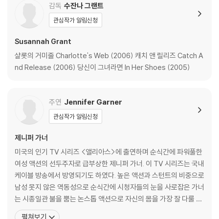
생할 수 있음을 알려드립니다.
감독
수잔나 그랜트
관심작가 알림신청
※ 디스크 외관 불량
디스크에 미세한 잔 흠집이 남아있거나 인쇄 면이 깨끗하지 않은 경우가
Susannah Grant
있으며, 상품의 불량이 아닙니다. 단, 재생에 이상이 있는 경우에는 불량으
샬롯의 거미줄 Charlotte's Web (2006) 캐치 앤 릴리즈 Catch A
로 인한 반품/교환이 가능합니다.
nd Release (2006) 당신이 그녀라면 In Her Shoes (2005)
※ 교환/반품 안내
1) 불량으로 인한 교환/반품 요청 시에는 불량 확인을 위해 개봉 시의 동영
주연
Jennifer Garner
상을 요청할 수 있으며, 동영상이 없는 경우 교환/반품이 제한될 수 있습니
관심작가 알림신청
다.
관련 사진과 동영상 및 재생 기기 모델명을 첨부하여 첨부하여 고객센터에
제니퍼 가너
문의 바랍니다.
미국의 인기 TV 시리즈 <앨리아스>에 출연하며 순식간에 파워풀한
2) 사양 오인지, 오 구매, 변심 사유로의 반품은 제품 개봉 전에만 운임비
여성 액션의 선두주자로 급부상한 제니퍼 가너. 이 TV 시리즈는 국내
부담 후 처리 가능합니다.
케이블 방송에서 방영되기도 하였다. 높은 액션과 스턴트의 비중으로
3) 스틸북 한정판, 초회 한정판의 경우 제작 수량이 한정되어 있고, 택배
남성 못지 않은 역동성으로 순식간에 시청자들의 눈을 사로잡은 가너
이동 과정에서의 손상이 발생하면, 재 판매가 어려우므로 신중한 구매 선
는 시종일관 불을 뿜는 논스톱 액션으로 자신의 몸을 가장 잘 다룰 줄
택을 부탁드립니다.
아는 여자 배우라는 찬사를 들어 왔다. 2001년 블록버스터 영화 <진
4) 한정판 상품의 변심, 오구매로 인한 반품은 회송된 상품의 상태 확인 후
펼쳐보기