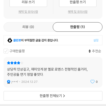
리뷰 쓰기
한줄평 쓰기
혜택 및 유의사항
혜택 및 유의사항
리뷰
0
한줄평
1
클린봇
이 부적절한 글을 감지 중입니다.
설정
구매한줄평
추천순
상당히 인상깊고, 재미잇게 본 멜로 로멘스 전형적인 줄거리,
주인공들 연기 정말 좋앗다.
j***f
2024.12.27.
0
한줄평 전체보기