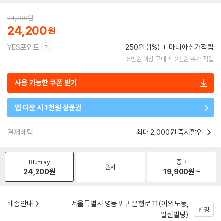
24,200
원
24,200
YES포인트
250원 (1%)
마니아추가적립
5만원 이상 구매 시 2천원 추가 적립
사용 가능한 쿠폰 받기
앱 다운 시 1천원 상품권
결제혜택
최대 2,000원 즉시할인
Blu-ray
중고
원서
24,200
원
19,900
원~
배송안내
서울특별시 영등포구 은행로 11(여의도동,
변경
일신빌딩)