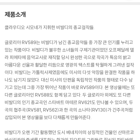
제품소개
클라우디오 시모네가 지휘한 비발디의 종교걸작들.
글로리아 RV589는 비발디가 남긴 종교음악들 중 가장 큰 인기를 누리고
있는 작품이다. 비발디가 불우한 소녀들의 구제기관이었던 오프페달레 델
라 피에타에 음악교사로 재직할 당시 완성한 곡으로 작곡가 특유의 밝고
아름다운 선율과 활달한 리듬으로 영광의 텍스트를 탁월하게 그려낸 걸작
이다. 비발디는 가톨릭사제였음에도 미사의 다섯 악장을 완결한 작품을 하
나도 남기지 않았다. 대신 미사의 단편을 독립적인 작품의 형태로 다수 남
기고 있는데 그중 가장 뛰어난 작품이 바로 RV589이다. 본 영상물에는 또
다른 글로리아인 RV588도 함께 담고 있다. 두 글로리아 외에도 또 다른
비발디의 인기 종교곡인 스타바트 마테르 RV621도 만나볼 수 있으며, 두
곡의 협주곡(RV581, RV562)과 한 곡의 소나타(RV130)가 간주곡처럼
삽입되어 본 영상물을 보다 다채롭게 만들어준다.
비발디가 오랜 기간 활동했던 도시 베네치아의 상징적인 건물인 산마르코
바실리카와 중세를 대표하는 화가인 지오토의 그림들로 장식된 파도바의