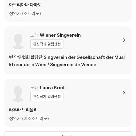
Stabat Mater RV 621
아드리아나 다마토
Stabat Mater, O quam tristis, Fac ut ardeat, Amen
성악가 (소프라노)
Gloria in D Major RV 588
Qui sedes ad dexteram
노래
Wiener Singverein
관심작가 알림신청
Concerto in D Major RV 562
Per la Solennita di San Lorenzo
빈 악우협회 합창단,Singverein der Gesellschaft der Musi
III movement: Allegro
kfreunde in Wien / Singverein de Vienne
DVD/ Blu-ray 구매시 참고 사항 안내드립니다.
노래
Laura Brioli
※ 4K블루레이, 3D 블루레이 재생 관련 안내
1) 4K UHD 디스크는 대용량의 데이터 전송이 필요하므로 4K전용 플레
관심작가 알림신청
이어를 사용하셔야 합니다. 더불어 플레이어 소프트웨어 최신 버전의 업데
라우라 브리올리
이트, 대용량 케이블 사용이 필수입니다.
2) 3D 블루레이는 전용 플레이어와 3D 지원 TV를 통해서만 재생 가능합
성악가 (메조소프라노)
니다.