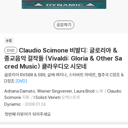
공유하기
수입
Claudio Scimone 비발디: 글로리아 &
DVD
종교음악 걸작들 (Vivaldi: Gloria & Other Sa
cred Music) 클라우디오 시모네
글로리아 RV588 & 589, 살베 레지나, 스타바트 마테르, 협주곡 C장조 &
D장조
DVD
Adriana Damato
Wiener Singverein
Laura Brioli
노래
Claudio
Scimone
지휘
I Solisti Veneti
오케스트라
Dynamic
2008.01.24.
첫번째 리뷰어가 되어주세요