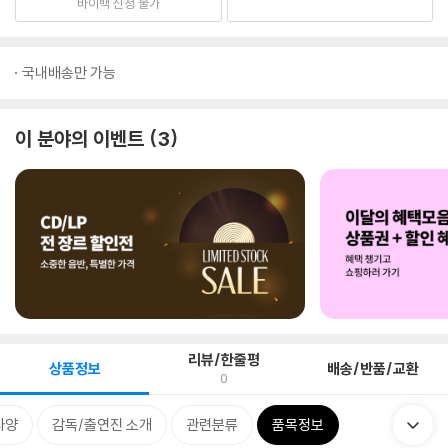
바이백 신청 불가
국내배송만 가능
이 분야의 이벤트
3
리뷰/한줄평
상품정보
배송/반품/교환
0
사양
감독/출연진 소개
관련분류
품목정보