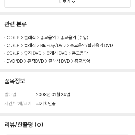
더보기
※ 아웃케이스/구성품/포장 상태
1) 제작/배송 과정에서 경미한 아웃케이스 주름, 모서리 눌림 및 갈라짐이
발생할 수 있습니다. 반품을 원하실 경우 미개봉 상태로 문의 부탁드립니
관련 분류
다.
2) 스틸북 케이스 제작 과정에서 기포 혹은 경미한 인쇄 오류가 발생할 수
CD/LP
클래식
종교음악
종교음악 (수입)
있습니다.
CD/LP
클래식
Blu-ray/DVD
종교음악/합창음악 DVD
3) 렌티큘러 스틸북의 경우, 보호필름이 붙어 판매되기도 합니다. 보호필
CD/LP
뮤직 DVD
클래식 DVD
종교음악
름 손상에 의한 교환/반품은 불가합니다.
DVD/BD
뮤직DVD
클래식 DVD
종교음악
4) 본품 보호를 위해 노란색의 카톤 박스로 재포장한 경우, 카톤박스 손상
에 의한 교환/반품은 불가합니다.
5) 아웃케이스/구성품/포장 상태 불량에 의한 교환/반품 신청시 불량 확
품목정보
인을 위해 개봉 시의 동영상을 요청할 수 있으며, 동영상이 없는 경우 교
환/반품이 제한될 수 있습니다.
발매일
2008년 01월 24일
시간/무게/크기
크기확인중
※ 디스크 재생 불량
1) 기기 문제로 인해 발생하는 재생 불량 현상에 대해서는 반품/교환이 불
가하니 최신 소프트웨어로 업데이트된 DVD/BD 전용 기기에서 재생하실
리뷰/한줄평
0
것을 권유해 드립니다.
2) 정전기와 먼지로 인해 재생이 원활하지 않은 경우가 있습니다. 디스크