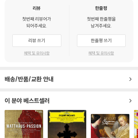
를 마른 천으로 닦으시거나, DVD 클리너 등 전용 제품을 이용하면 대부분
리뷰
한줄평
해결됩니다.
첫번째 리뷰어가
첫번째 한줄평을
3) 일부 PC 연결형 ODD의 경우 호환 상의 문제로 정상적인 디스크도 재
되어주세요.
남겨주세요.
생이 불가능한 경우가 있습니다. 독립형 전용 플레이어 사용을 권장드리
며, ODD 사용으로 인한 재생 불량의 경우 교환 시에도 동일한 오류가 발
리뷰 쓰기
한줄평 쓰기
생할 수 있음을 알려드립니다.
혜택 및 유의사항
혜택 및 유의사항
※ 디스크 외관 불량
디스크에 미세한 잔 흠집이 남아있거나 인쇄 면이 깨끗하지 않은 경우가
있으며, 상품의 불량이 아닙니다. 단, 재생에 이상이 있는 경우에는 불량으
배송/반품/교환 안내
로 인한 반품/교환이 가능합니다.
※ 교환/반품 안내
이 분야 베스트셀러
1) 불량으로 인한 교환/반품 요청 시에는 불량 확인을 위해 개봉 시의 동영
상을 요청할 수 있으며, 동영상이 없는 경우 교환/반품이 제한될 수 있습니
다.
관련 사진과 동영상 및 재생 기기 모델명을 첨부하여 첨부하여 고객센터에
문의 바랍니다.