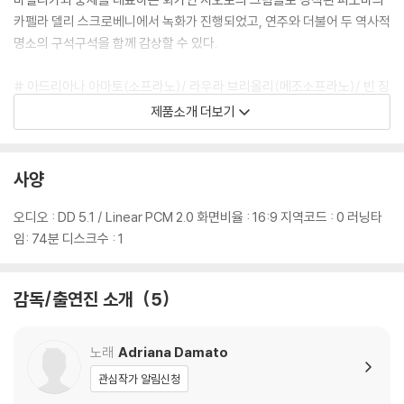
카펠라 델리 스크로베니에서 녹화가 진행되었고, 연주와 더불어 두 역사적
명소의 구석구석을 함께 감상할 수 있다.
# 아드리아나 아마토(소프라노)/ 라우라 브리올리(메조소프라노)/ 빈 징
아카데미 합창단/ 클라우디오 시모네(지휘)/ 이 솔리스티 베네티
제품소개 더보기
# 내용
사양
Gloria in D Major RV 589
오디오 : DD 5.1 / Linear PCM 2.0 화면비율 : 16:9 지역코드 : 0 러닝타
Concerto in C Major RV 581
임: 74분 디스크수 : 1
Per la SS. Assunzione di Maria Vergine
감독/출연진 소개
5
Salve Regina RV 616
Ad Te suspiramus
노래
Adriana Damato
Sonata Al Santo Sepolcro RV 130
관심작가 알림신청