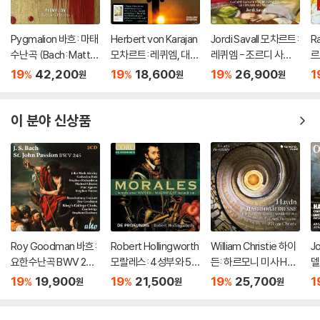
2) 사양 오인지, 오 구매, 변심 사유로의 반품은 제품 개봉 전에만 운임비
부담 후 처리 가능합니다.
3) 스틸북 한정판, 초회 한정판의 경우 제작 수량이 한정되어 있고, 택배
Pygmalion 바흐: 마태
Herbert von Karajan
Jordi Savall 모차르트:
R
수난곡 (Bach: Matth
모차르트: 레퀴엠, 대관
레퀴엠 - 조르디 사발
르
이동 과정에서의 손상이 발생하면, 재 판매가 어려우므로 신중한 구매 선
aus-Passion BWV2
식 미사 (Mozart: Req
(Mozart: Requiem K.
Re
택을 부탁드립니다.
19
42,200
19
18,600
19
26,900
1
%
%
%
원
원
원
44)
uiem)
626)
K.
4) 한정판 상품의 변심, 오구매로 인한 반품은 회송된 상품의 상태 확인 후
진행이 가능합니다. 택배 이동 중 파손이 발생하지 않도록 완충 포장을 부
이 분야 신상품
탁드립니다.
Roy Goodman 바흐:
Robert Hollingworth
William Christie 하이
J
요한수난곡 BWV 245
모랄레스: 4성부와 5
든: 하르모니 미사 Ho
델
(Bach: St. John Pass
성부 미사 ‘무장한 사
b. XXII:14 (Haydn: Ha
e
19
19,900
19
21,500
19
25,700
1
%
%
%
원
원
원
ion, BWV 245)
람’, 마니피카트 (Moral
rmoniemesse Nr.7
m
es: L'homme arme
& 14)
a