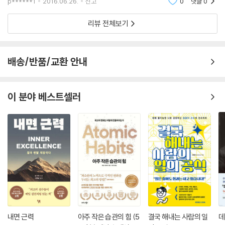
p******1
2016.06.26.
신고
0
댓글
0
이 책을 통해서 방
리뷰 전체보기
배송/반품/교환 안내
이 분야 베스트셀러
내면 근력
아주 작은 습관의 힘 (5
결국 해내는 사람의 일
데