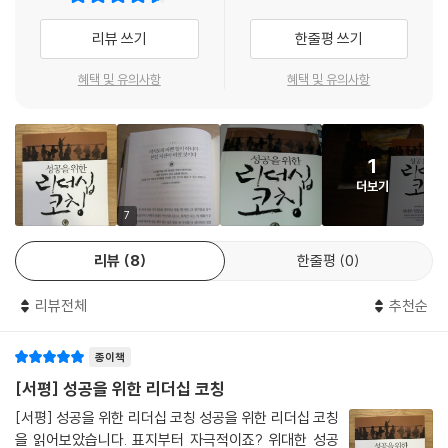
것이 필요하다. 또한 단순히 일을 잘하는 방법에 관한 수많은 정보를 한 아
름 안겨주기만 해서는 안 된다. 중요한 것은 정보를 얻는 것보다 정보를 이
리뷰 쓰기
한줄평 쓰기
용해 새롭게 탈바꿈하는 것이다. 즉 행동이 가장 중요하다.
혜택 및 유의사항
혜택 및 유의사항
또한 탁월한 리더는 신뢰보다는 테스트를 중시한다. 그는 부하직원들이 새
시스템이나 변화를 신뢰하도록 만드느라 시간을 낭비하지 않고 새로운 시
스템이나 변화를 테스트 해볼 방법을 찾는 데 집중한다.
1
더보기
하지만 이 방법들은 이론이 아니다. 단순한 이론이 아니기 때문에 독자 여
러분은 이 방법들을 즉시 사용해볼 것을 권한다. 또한 이것들을 단순한 규
7
칙이 아니라 도구로 보기를 바란다.
리뷰
8
한줄평
0
주저하지 말고 리드하자
리뷰전체
추천순
오늘날의 세상과 일터는 급격한 변화를 겪고 있다. 더 이상 원인과 결과가
종이책
분명한 예측 가능한 변화가 아니라 절대적으로 예측 불가능한 충격적인 변
화이다.
[서평] 성공을 위한 리더십 코칭
[서평] 성공을 위한 리더십 코칭 성공을 위한 리더십 코칭
탁월한 동기 부여 코치들은 지금 이 변화를 환영하면서 사람들이 모든 변
을 읽어보았습니다. 표지부터 자극적이죠? 위대한 성공