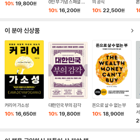
0만 부 기념 스페셜 에
의 공식
론
10
19,800
%
원
디션)
무
10
16,200
10
22,500
1
%
%
원
원
이 분야 신상품
커리어 가소성
대한민국 부의 감각
돈으로 살 수 없는 부
일
서
10
16,650
10
19,800
10
18,900
%
%
%
원
원
원
2