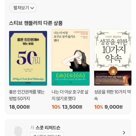
반에 대한 긍정적인 변화를 이끌어내는 데 초점을 맞추고 있다. 그는
펼쳐보기
1. 동기 부여의 최고 방법은 가능성을 일깨우는 것이다
《성공을 위한 리더십 코칭(100 Ways to Motivate Others)》, 《꿈
2. 합의는 명령이나 규칙이 아닌 공동창작이다
을 이루어주는 101가지 특별한 선물(100 Ways to Motivate Your
스티브 챈들러
의 다른 상품
3. 자존감을 높이고 자부심을 가져야 한다
self)》
4. 이미 의욕으로 가득 찬 사람을 채용해야 한다
5. 최고의 경영은 경영이 필요하지 않는 직원을 찾는 것이다
6. 세상에 완벽한 사람은 없다
7. 미치도록 바쁜 일이 아니라 본인 자신이 미친 것이다
8. 진정한 리더는 인기를 얻는 일에 신경 쓰지 않는다
9. 최악의 일부터 먼저 해야 한다
10. 의사소통은 신뢰와 존중을 만들어내는 원천이다
11. 성과에 점수를 매길수록 더 의욕적으로 일하게 된다
12. 근본적인 것들을 놓쳐서는 안 된다
좋은 인간관계를 맺는
나는 더 이상 호구로 살
성공을 위한 10가지 약
13. 행동가는 성공한 사람들만이 아는 진정한 기쁨을 안다
방법 50가지
지 않기로 했다
속
14. 필수적으로 요구되는 행동을 해야 한다
18,000
10
13,500
10
9,000
%
%
원
원
원
15. 악몽은 오직 자신의 머릿속에서만 존재한다
16. 말은 생각을 이루고 생각은 세상을 만든다
17. 사람들은 훈장을 위해 목숨까지 바칠 수 있다
저
스콧 리처드슨
18. 거절하는 법을 배워야 한다