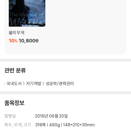
15. 안심시키는 말은 의욕을 고취시킨다
16. 반대를 덜할수록 더 의욕적이 된다
17. 행복은 성장에서 나온다
18. 자신을 리드해야 한다
물의 무게
19. 고통받는 사람들의 말에 귀 귀울여 주어야 한다
10
10,800
%
원
20. 천사들이 나는 이유는 자신을 가볍게 생각하기 때문이다
4장 오늘은 바로 내 인생 전체의 축소판이다
1. 작은 일들을 통해 훨씬 더 많은 신뢰가 쌓인다
관련 분류
2. 질문은 상대방의 생각과 감정을 존중하는 것이다
3. 우선사항을 이성적으로 선택해야 한다
국내도서
자기계발
성공학/경력관리
4. 데드라인은 행동을 추진시킨다
5. 삶과 사랑에 빠진 사람들로부터 더 많은 영감을 받는다
품목정보
6. 항상 목표를 염두에 두어야 한다
7. 가장 효과적인 방법은 칭찬하는 것이다
발행일
2016년 06월 20일
8. ‘책임’이란 어떤 일을 하는 능력이다
쪽수, 무게, 크기
318쪽 | 460g | 148*210*30mm
9. 매일 매일을 최고의 걸작으로 만들어야 한다