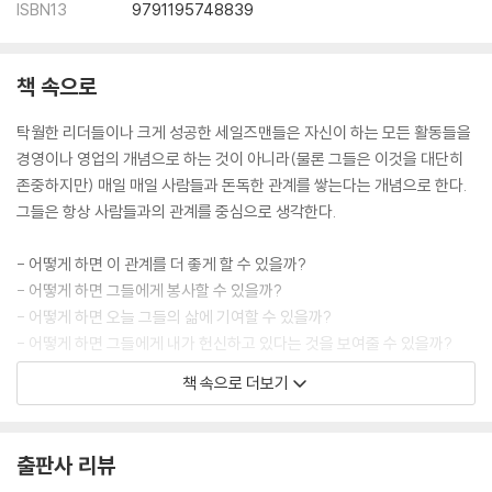
10. 내적인 힘은 요지부동의 생명력과 기를 발산할 수 있다
ISBN13
9791195748839
11. 실패는 단지 도약을 위한 밑거름이다
12. 실천은 직원들을 감동시티는 훌륭한 웅변이다
책 속으로
13. 비전을 창조하고 그 비전을 실현해야 한다
14. 리더십은 주체적으로 행동할 때 빛을 발한다
탁월한 리더들이나 크게 성공한 세일즈맨들은 자신이 하는 모든 활동들을
15. 요청을 두려워해서는 안 된다
경영이나 영업의 개념으로 하는 것이 아니라(물론 그들은 이것을 대단히
16. 호감보다 존경을 사야 한다
존중하지만) 매일 매일 사람들과 돈독한 관계를 쌓는다는 개념으로 한다.
17. 감정적 반응보다는 능동적으로 행동해야 한다
그들은 항상 사람들과의 관계를 중심으로 생각한다.
18. 누구나 Yes라는 말을 하고 싶어 한다
19. 변화가 아닌 살짝 방향전환을 하는 것뿐이다
- 어떻게 하면 이 관계를 더 좋게 할 수 있을까?
20. 긍정적인 이메일은 행동을 변화시킨다
- 어떻게 하면 그들에게 봉사할 수 있을까?
- 어떻게 하면 오늘 그들의 삶에 기여할 수 있을까?
5장 삶은 도전이며 당당히 맞서야 한다
- 어떻게 하면 그들에게 내가 헌신하고 있다는 것을 보여줄 수 있을까?
- 어떻게 하면 그들을 더 행복하게 해줄 수 있을까?
1. 동기 부여는 그 자체로 완벽하다고 여기는 것이다
책 속으로 더보기
- 어떻게 하면 그들이 이 정보를 더 쉽게 접할 수 있을까?
2. 의식적인 리더가 되어야 한다
3. 미래에 초점을 맞추어야 한다
이런 식으로 그들이 맺는 인간관계에서 우호적인 면이 지속적으로 커진다.
4. 성공의 방법은 스스로 깨닫도록 해야 한다
출판사 리뷰
진정한 리더는 의사소통을 통해 모든 문제가 풀린다는 것을 안다. 회피하
5. 자신에게 맞는 방법을 찾아야 한다