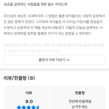
는 것은 모든 문제를 악화시킨다.
6. 낙관론자는 기회와 가능성 쪽으로 눈을 돌린다
성공을 갈망하는 사람들을 위한 필수 가이드북
부하직원과의 어떠한 합의도 대화를 통하지 않고 이루어질 수는 없다. 그
7. 노력이나 시도가 아닌 결과에 집중해야 한다
러니 대화를 중요시하라. 오늘 부하직원들과 많은 대화를 나누고 그들을
8. 일상적인 일과는 결국 습관이 된다
리더십의 세상은 시대에 따라 그 방법은 물론 받아들이는 사람의 입장에서
편안하고 마음이 따뜻해지게 만들어라. 그들 모두가 당신을 도와 당신이
9. 동기 부여의 가장 중요한 원칙은 칭찬과 보상이다
도 많은 변화가 있었다. 그리하여 저자들은 이 리더십 지침서를 끊임없이
원하는 궁극적인 목표를 이루도록 하라.
10. 속도를 늦추어야 한다
수정하고 보완하여 이 책을 세상에 내놓았다. 아울러 오늘날 급변하는 사
11. 자신 안에 ‘시간의 전사’릏 만들어야 한다
--- 본문 중에서
회에서 경쟁력을 발휘할 훌륭한 리더가 되는 방법을 소개하였다.
12. 위대해지지 않은 것에는 변명의 여지가 없다
13. 억지로 밀어붙여서는 안 된다
또한 글로벌사회가 요구하는 빠른 의사결정과 열린 의사소통에 대한 새로
14. 변화는 사과해야 할 일이 아니다
운 통찰을 첨가하여 독자들에게 다가섰다.
15. 코치를 받는 일에 마음을 열어야 한다
출판사 리뷰 더보기
16. 직원들에게 믿으라고 요구해서는 안 된다
리더가 주체적인 리더십을 발휘하고 건강한 육체적 에너지를 갖는 것도 중
17. 도전을 피해서는 안 된다
요하다. 따라서 이전의 리더십 원칙들에 이 부분도 추가했다.
18. 개선하거나 비난하기는 결코 동기 부여를 하지 않는다
리뷰/한줄평
8
19. 내 삶의 방식이 열정과 사랑을 불러일으키게 해야 한다
이 책의 리더십 원칙들은 법인회사나 교육기관, 비영리단체에서부터 지역
20. 이 모든 정보를 실천에 옮겨야 한다
사회, 심지어 가족에 이르기까지 모든 종류의 조직에서 리더나 책임자의
자리에 있는 사람들에게 큰 인기를 끌었다.
리뷰
한줄평
9.0
첫번째 한줄평을
다른 사람들에게 동기를 부여하는 일에는 사람들의 깊은 열망과 접촉하는
남겨주세요.