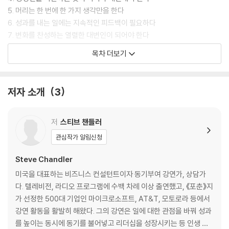
5. 머리는 한 번에 한 가지 생각만을 한다
6. 성과를 내는 일에는 지속적인 피드백이 필요하다
7. 변화를 찬성하는 열렬한 대변인이 되어야 한다
8. 주체성은 본질상 그 당사자만이 기를 수 있다
목차 더보기
9. 리더십의 기본원칙은 본보기이다
10. 영혼은 그것이 가진 생각들의 색깔로 물든다
11. 문제가 발생했을 때는 즉시 해결해야 한다
저자 소개
3
12. 가장 큰 결과를 얻기 바라는 곳에 관심을 쏟아야 한다
13. 리더십 방식의 변화는 그 과정을 신뢰해야 한다
14. 진정한 리더는 사람들을 현재에서 미래로 이끈다
저
스티브 챈들러
15. 영웅처럼 생각하고 예술가처럼 일해야 한다
관심작가 알림신청
16. 사람들의 감정을 통제하지 말아야 한다
17. 활동이 아닌 결과를 관리해야 한다
Steve Chandler
18. 결과에 대해 책임을 지게 해야 한다
미국을 대표하는 비즈니스 컨설턴트이자 동기부여 강연가, 상담가
19. 게임의 동기 부여 요소들을 일터로 가져와야 한다
다. 텔레비전, 라디오 프로그램에 수백 차례 이상 출연했고, 《포춘》지
20. 우리의 뇌는 한 번에 한 가지 생각만을 한다
가 선정한 500대 기업인 마이크로소프트, AT&T, 모토로라 등에서
강연 활동을 활발히 해왔다. 그의 강연은 일에 대한 관점을 바꿔 성과
2장 세상에 완벽한 사람은 없다
를 높이는 동시에 동기를 불어넣고 리더십을 성장시키는 등 인생 전