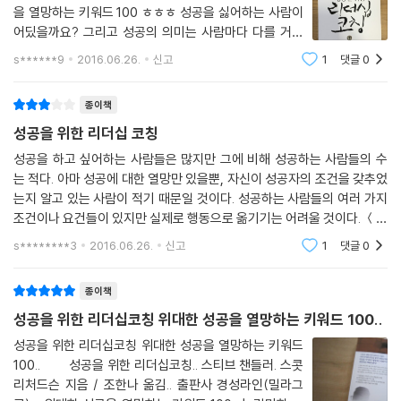
화를 건설적인 기회로 볼 수 있도록 도와주고 있다.
을 열망하는 키워드 100 ㅎㅎㅎ 성공을 싫어하는 사람이
어딨을까요? 그리고 성공의 의미는 사람마다 다를 거같
오늘날의 조직들은 그 어느 때보다도 갑자기 사라질 위험에 처해 있다. 그
아요. 단순히 돈을 많이 버는 것을 성공이라고 여기는 사
s******9
2016.06.26.
신고
1
댓글
0
람도 있을테고, 명예를 가지는 것을 성공이라고
들은 바로 지금 당장 쓸모없는 존재가 될 수도 있다. 하지만 다른 사람들과
자신을 열정을 가지고 행동하도록 이끄는 데 능통한 리더는 이 상황을 두
종이책
려워하는 것이 아니라 흥미진진하다고 생각한다.
성공을 위한 리더십 코칭
독자 여러분들을 위해 새로 펴낸 이 책은 이런 비즈니스 현실에서의 비약
성공을 하고 싶어하는 사람들은 많지만 그에 비해 성공하는 사람들의 수
는 적다. 아마 성공에 대한 열망만 있을뿐, 자신이 성공자의 조건을 갖추었
적인 변화들을 모두 다루고 있다.
는지 알고 있는 사람이 적기 때문일 것이다. 성공하는 사람들의 여러 가지
조건이나 요건들이 있지만 실제로 행동으로 옮기기는 어려울 것이다. ＜성
이 책은 독자 여러분이 글로벌 시장과 새로운 기회들을 맞으며 느끼는 흥
공을 위한 리더십 코칭＞은 그런 사람들을 위한 가이드북으로 5장에 걸쳐
분과 감흥을 부하직원들도 똑같이 느낄 수 있게 용기를 북돋아주는 여러분
s********3
2016.06.26.
신고
1
댓글
0
성공에 대한 요
의 리더십 기술을 더 새롭게 하고 업그레이드할 수 있도록 해줄 것이다.
종이책
독자 서평
성공을 위한 리더십코칭 위대한 성공을 열망하는 키워드 100..
성공을 위한 리더십코칭 위대한 성공을 열망하는 키워드
세계적인 리더십 전문가인 앤서니 로빈스와 탁월한 동기부여가이자 심리
100.. 성공을 위한 리더십코칭.. 스티브 챈들러. 스콧
학자인 웨인 다이어의 가장 뛰어난 점을 합쳐도 스티브 챈들러에 미치지
리처드슨 지음 / 조한나 옮김.. 출판사 경성라인(밀라그
못할 것이다.