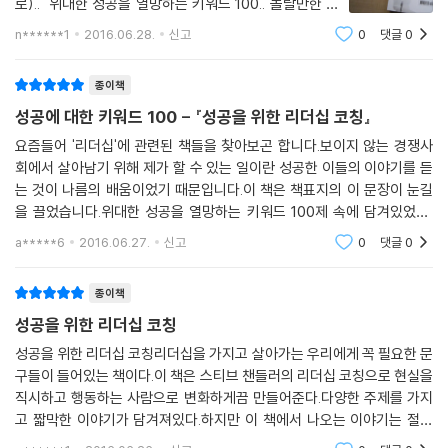
로).. 위대한 성공을 열망하는 키워드 100.. 놀랄만한 성
-데일 도튼(시카고 트리뷴지)-
과와 재미를 동시에 가져다주는 " 게임오브워크 " 그 누구
n******1
2016.06.28.
신고
0
댓글
0
나 유용하고 실행 간으한 동기부여를 해주는 리더십트레
스티브 챈들러의 성공을 위한 리더십 코칭은 내 삶에 엄청난 영향을 미쳤
이닝완결판..! 리더십코칭은
종이책
다. 그는 내가 아이디어와 꿈만을 좇던 사람에서 현실을 직시하고 행동하
는 사람으로 변신하는 데 결정적인 역할을 했다.”
성공에 대한 키워드 100 - 『성공을 위한 리더십 코칭』
-라다미스 소토(월스트리트저널의 전 경영이사)-
요즘들어 '리더십'에 관련된 책들을 찾아보곤 합니다.보이지 않는 경쟁사
회에서 살아남기 위해 제가 할 수 있는 일이란 성공한 이들의 이야기를 듣
스티브 챈들러는 그의 내면에서 빛나는 네온 같은 불빛으로 당신을 밝혀줄
는 것이 나름의 배움이었기 때문입니다.이 책은 책표지의 이 문장이 눈길
것이다. 그가 알려주는 방법들은 바위처럼 믿음직스럽고 안심시켜주는 것
을 끌었습니다.위대한 성공을 열망하는 키워드 100제 속에 담겨있었던,
들이다.
성공을 위한 열망이 이 책을 보자마자 조금씩 꿈틀거리기 시작하였습니
a*****6
2016.06.27.
신고
0
댓글
0
다. 책의 뒷표지 역시도
-리사 슈네블리(애리조나 리퍼블릭)-
종이책
성공을 위한 리더십 코칭
성공을 위한 리더십 코칭리더십을 가지고 살아가는 우리에게 꼭 필요한 문
구들이 들어있는 책이다.이 책은 스티브 챈들러의 리더십 코칭으로 현실을
직시하고 행동하는 사람으로 변화하게끔 만들어준다.다양한 주제를 가지
고 짧막한 이야기가 담겨져있다.하지만 이 책에서 나오는 이야기는 절대
이론이 아니라고 한다.바로 실행가능하게끔 적용할 수 있는 이야기들이다.