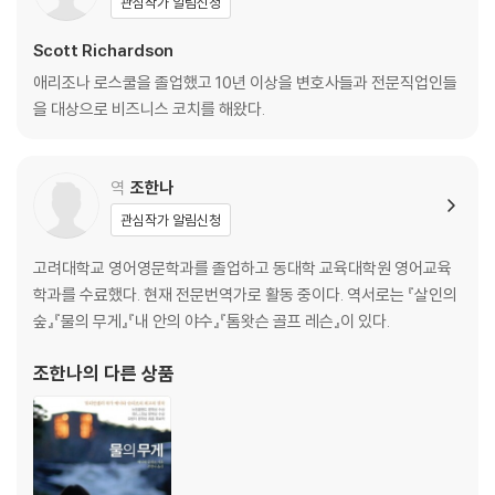
관심작가 알림신청
19. 고객을 가장 절친한 친구로 여겨야 한다
20. 가장 활력과 재치가 넘치는 상태에서 처리해야 한다
Scott Richardson
애리조나 로스쿨을 졸업했고 10년 이상을 변호사들과 전문직업인들
3장 열정 없이 이루어진 것은 아무것도 없다
을 대상으로 비즈니스 코치를 해왔다.
1. 자질을 가르치는 것은 10분의 활용능력이다
2. 우리가 지각하는 내용은 우리의 행동을 좌우한다
역
조한나
3. 리더십은 다른 사람의 마음을 헤아리는 인간 행동이다
관심작가 알림신청
4. 미완성된 일들이 의미하는 것은 에너지 유출이다
5. 긍정적일 때 영혼과 활력에 플러스를 더한다
고려대학교 영어영문학과를 졸업하고 동대학 교육대학원 영어교육
6. 참여의 본질은 멋진 경험을 하려는 개인적 헌신이다
학과를 수료했다. 현재 전문번역가로 활동 중이다. 역서로는 『살인의
7. 위대한 삶의 두 가지 원칙은 집중과 이완뿐이다
숲』『물의 무게』『내 안의 야수』『톰왓슨 골프 레슨』이 있다.
8. 너무 일찍 종료 스위치를 눌러서는 안 된다
9. 열정 없이 이루어지는 것은 없다
조한나
의 다른 상품
10. 모든 에너지를 한 곳에 쏟아 집중해야 한다
11. 세상의 발달은 항상 더 큰 능력을 요구한다
12. 직접 행동으로 보여주어야 한다
13. 카메라처럼 부드럽게 초점을 맞추어야 한다
14. 생각하는 것보다는 절대 더 어렵지 않다