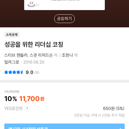
공유하기
소득공제
성공을 위한 리더십 코칭
스티브 챈들러
스콧 리처드슨
저
조한나
역
밀라그로
2016.06.20.
9.0
8
13,000
원
10
11,700
YES포인트
650원 (5%)
5만원 이상 구매 시 2천원 추가 적립