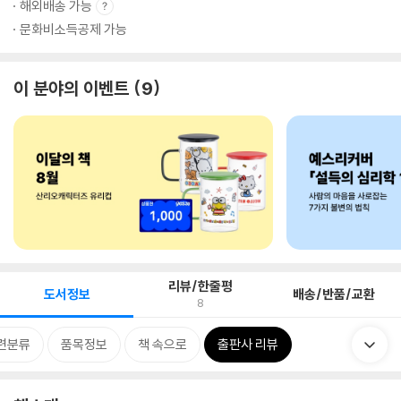
해외배송 가능
문화비소득공제 가능
이 분야의 이벤트
9
리뷰/한줄평
도서정보
배송/반품/교환
8
련분류
품목정보
책 속으로
출판사 리뷰