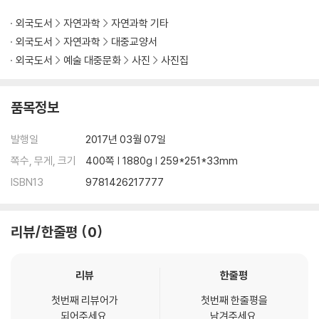
erful message, conveyed with humor, compassion, and art: to
외국도서
자연과학
자연과학 기타
know these animals is to save them.
외국도서
자연과학
대중교양서
외국도서
예술 대중문화
사진
사진집
Sartore intends to photograph every animal in captivity in the
world. He is circling the globe, visiting zoos and wildlife rescue
centers to create studio portraits of 12,000 species, with an e
품목정보
mphasis on those facing extinction. He has photographed mo
re than 6,000 already and now, thanks to a multi-year partner
발행일
2017년 03월 07일
ship with National Geographic, he may reach his goal. This boo
쪽수, 무게, 크기
400쪽 | 1880g | 259*251*33mm
k showcases his animal portraits: from tiny to mammoth, from
the Florida grasshopper sparrow to the greater one-horned r
ISBN13
9781426217777
hinoceros. Paired with the eloquent prose of veteran wildlife
writer Douglas Chadwick, this book presents a thought-provo
리뷰/한줄평
0
king argument for saving all the species of our planet.
리뷰
한줄평
첫번째 리뷰어가
첫번째 한줄평을
되어주세요.
남겨주세요.