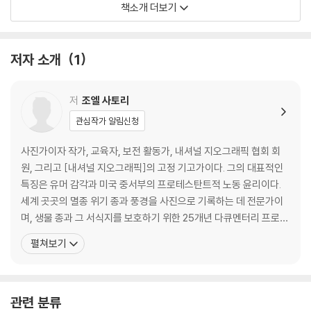
2019년 9월 현재까지 9,500여 종을 촬영했다.
책소개 더보기
내셔널 지오그래픽 사는 조엘 사토리와 함께 이 프로젝트를 책, 전시회, 다
큐멘터리, 교육 프로그램 등 다양한 형태로 대중화 작업을 진행하고 있다.
저자 소개
1
『포토 아크: 사진으로 엮은 생명의 방주(The Photo Ark: One Man’s Q
저
조엘 사토리
uest to Document the World’s Animals)』는 이 전 세계적 프로젝트
의 정수(精髓)라 할 사진들을 모아 엮은 책이다. 절망적인 상황에 처한 멸
관심작가 알림신청
종 위기 동물들의 존엄과 우아함을 보여 주는 최고의 초상 사진들을 모아
사진가이자 작가, 교육자, 보전 활동가, 내셔널 지오그래픽 협회 회
놓은 아카이브일 뿐만 아니라, 그들을 보호하고 보전하기 위해 애쓰는 보
원, 그리고 [내셔널 지오그래픽]의 고정 기고가이다. 그의 대표적인
전 운동의 영웅들의 육성을 담았다. ‘포토 아크’ 전시회를 본 독자들에게는
특징은 유머 감각과 미국 중서부의 프로테스탄트적 노동 윤리이다.
전시회에서 보지 못했던 비장의 사진들을 볼 수 있는 기회가 될 것이고, 전
세계 곳곳의 멸종 위기 종과 풍경을 사진으로 기록하는 데 전문가이
시가 종료되어 아쉬움을 느꼈을 독자들에게는 전시회를 자신의 방안으로
며, 생물 종과 그 서식지를 보호하기 위한 25개년 다큐멘터리 프로젝
옮겨 올 수 있는 기회가 될 것이다.
트인 ‘포토 아크’의 수립자이다. [내셔널 지오그래픽] 외에 잡지 [오
펼쳐보기
듀본(Audubon)], [스포츠 일러스트레이티드(Sports Illustrate
This lush book of photography represents National Geographi
d)], [스미스소니언(Smithsonian)], 일간지 [뉴욕 타임스(New Y
c's Photo Ark, a major cross-platform initiative and lifelong pr
ork Times)],
oject by photographer Joel Sartore to make portraits of the w
관련 분류
orld's animals--especially those that are endangered. His pow