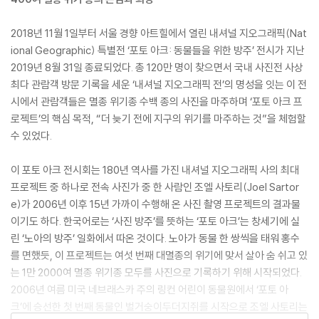
2018년 11월 1일부터 서울 경향 아트힐에서 열린 내셔널 지오그래픽(Nat
ional Geographic) 특별전 ‘포토 아크: 동물들을 위한 방주’ 전시가 지난
2019년 8월 31일 종료되었다. 총 120만 명이 찾으면서 국내 사진전 사상
최다 관람객 방문 기록을 세운 ‘내셔널 지오그래픽 전’의 명성을 잇는 이 전
시에서 관람객들은 멸종 위기종 수백 종의 사진을 마주하며 ‘포토 아크 프
로젝트’의 핵심 목적, “더 늦기 전에 지구의 위기를 마주하는 것”을 체험할
수 있었다.
이 포토 아크 전시회는 180년 역사를 가진 내셔널 지오그래픽 사의 최대
프로젝트 중 하나로 전속 사진가 중 한 사람인 조엘 사토리(Joel Sartor
e)가 2006년 이후 15년 가까이 수행해 온 사진 촬영 프로젝트의 결과물
이기도 하다. 한국어로는 ‘사진 방주’를 뜻하는 ‘포토 아크’는 창세기에 실
린 ‘노아의 방주’ 일화에서 따온 것이다. 노아가 동물 한 쌍씩을 태워 홍수
를 면했듯, 이 프로젝트는 여섯 번째 대멸종의 위기에 맞서 살아 숨 쉬고 있
는 1만 2000여 멸종 위기종 모두를 사진으로 기록하기 위해 시작되었다.
2006년 여름 미국 네브래스카 주의 링컨 어린이 동물원에서 ‘포토 아
크’에 승선한 첫 번째 동물인 벌거숭이두더지쥐를 시작으로 조엘 사토리는