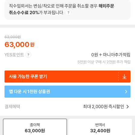
직수입외서는 변심/착오로 인해 주문을 취소할 경우
해외주문
취소수수료 20%
가 부과됩니다.
63,000
원
63,000
YES포인트
0원
마니아추가적립
5만원 이상 구매 시 2천원 추가 적립
사용 가능한 쿠폰 받기
앱 다운 시 1천원 상품권
결제혜택
최대 2,000원 즉시할인
종이책
번역서
63,000
원
32,400
원