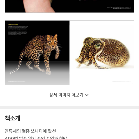
상세 이미지 더보기
책소개
인류세의 멸종 쓰나미에 맞선
400여 멸종 위기 종의 존엄과 희망