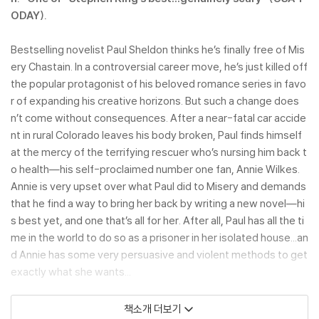
ODAY).
Bestselling novelist Paul Sheldon thinks he’s finally free of Mis
ery Chastain. In a controversial career move, he’s just killed off
the popular protagonist of his beloved romance series in favo
r of expanding his creative horizons. But such a change does
n’t come without consequences. After a near-fatal car accide
nt in rural Colorado leaves his body broken, Paul finds himself
at the mercy of the terrifying rescuer who’s nursing him back t
o health―his self-proclaimed number one fan, Annie Wilkes.
Annie is very upset over what Paul did to Misery and demands
that he find a way to bring her back by writing a new novel―hi
s best yet, and one that’s all for her. After all, Paul has all the ti
me in the world to do so as a prisoner in her isolated house...an
d Annie has some very persuasive and violent methods to get
exactly what she wants...
“King at his best…a winner!” ―The New York Times
책소개 더보기