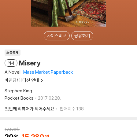
사이즈비교
공유하기
소득공제
Misery
외서
A Novel
Mass Market Paperback
바인딩/에디션 안내
Stephen King
Pocket Books
2017.02.28.
첫번째 리뷰어가 되어주세요
판매지수
138
19,100
원
20
15,280