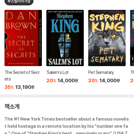
#스릴러의거장
The Secret of Secr
'Salem's Lot
Pet Sematary
Th
ets
20
14,000
20
14,000
2
%
%
원
원
35
13,190
%
원
책소개
The #1 New York Times bestseller about a famous novelis
t held hostage in a remote location by his “number one fa
n.” One of “Stephen King’s best…genuinely scary” (USA T