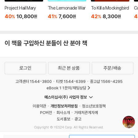
Project Hail Mary
The Lemonade War
To Kill a Mockingbird
Co
40
10,800
41
7,600
42
8,300
4
%
%
%
원
원
원
이 책을 구입하신 분들이 산 분야 책
로그인
최근 본 상품
주문/배송
고객센터 1544-3800
티켓 1544-6399
중고샵 1566-4295
eBook 1:1문의/채팅상담
예스이십사(주) 사업자 정보
이용약관
개인정보처리방침
청소년보호정책
PC버전
회사소개
거래처관계자께
도서홍보
광고
Copyright © YES24 Corp. All Rights Reserved.
MATOM12