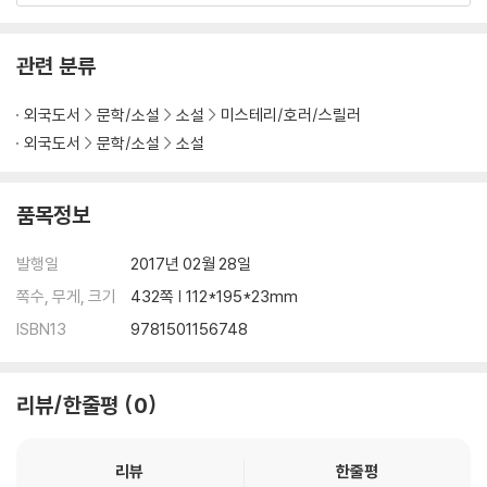
“Unadulteratedly terrifying…frightening.” ―Publishers Weekly
“Classic King…full of twists and turns and mounting suspens
e.” ―The Boston Globe
관련 분류
외국도서
문학/소설
소설
미스테리/호러/스릴러
외국도서
문학/소설
소설
품목정보
발행일
2017년 02월 28일
쪽수, 무게, 크기
432쪽 | 112*195*23mm
ISBN13
9781501156748
리뷰/한줄평
0
리뷰
한줄평