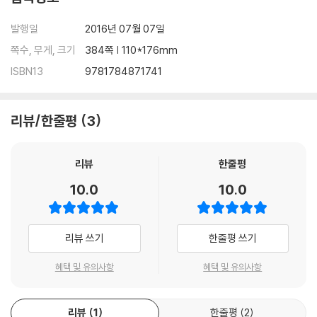
발행일
2016년 07월 07일
쪽수, 무게, 크기
384쪽 | 110*176mm
ISBN13
9781784871741
리뷰/한줄평
3
리뷰
한줄평
10.0
10.0
리뷰 쓰기
한줄평 쓰기
혜택 및 유의사항
혜택 및 유의사항
리뷰
1
한줄평
2