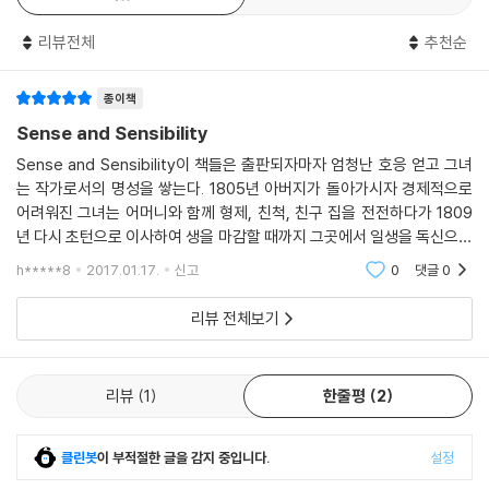
리뷰전체
추천순
종이책
Sense and Sensibility
Sense and Sensibility이 책들은 출판되자마자 엄청난 호응 얻고 그녀
는 작가로서의 명성을 쌓는다. 1805년 아버지가 돌아가시자 경제적으로
어려워진 그녀는 어머니와 함께 형제, 친척, 친구 집을 전전하다가 1809
년 다시 초턴으로 이사하여 생을 마감할 때까지 그곳에서 일생을 독신으로
살았다. 이 기간에 『분별력과 감수성(Sense and Sensibility)』(1811),
h*****8
2017.01.17.
신고
0
댓글
0
『오만과 편견(Pride and
리뷰 전체보기
리뷰
1
한줄평
2
클린봇
이 부적절한 글을 감지 중입니다.
설정