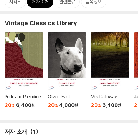
시리즈
저자 소개
관련분류
품목정보
Vintage Classics Library
Pride and Prejudice
Oliver Twist
Mrs. Dalloway
J
20
6,400
20
4,000
20
6,400
2
%
%
%
원
원
원
저자 소개
1