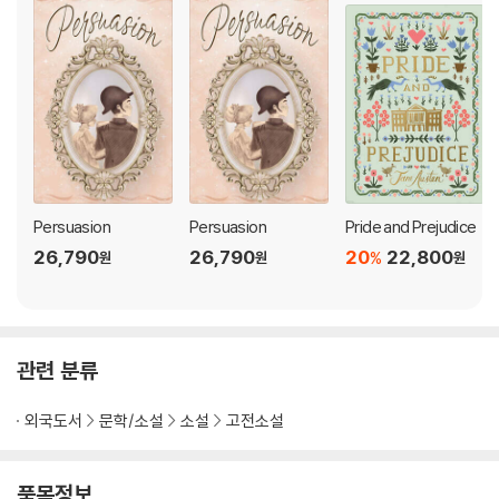
Persuasion
Persuasion
Pride and Prejudice
26,790
26,790
20
22,800
%
원
원
원
관련 분류
외국도서
문학/소설
소설
고전소설
품목정보