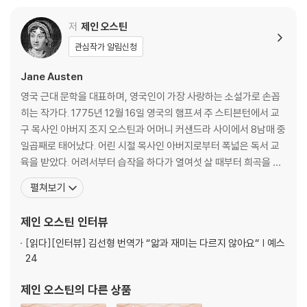
저
제인 오스틴
관심작가 알림신청
Jane Austen
영국 근대 문학을 대표하며, 영국인이 가장 사랑하는 소설가로 손꼽
히는 작가다. 1775년 12월 16일 영국의 햄프셔 주 스티븐턴에서 교
구 목사인 아버지 조지 오스틴과 어머니 커샌드라 사이에서 8남매 중
일곱째로 태어났다. 어린 시절 목사인 아버지로부터 폭넓은 독서 교
육을 받았다. 어려서부터 습작을 하다가 열여섯 살 때부터 희곡을 쓰
기 시작했고, 스물한 살 때 첫 장편 소설을 썼다. 1794년에 서간체 단
펼쳐보기
편소설 『레이디 수전』을 집필하면서 본격적으로 소설을 쓰기 시작했
다. 스무 살이 되던 1795년에는 『엘리너와 메리앤』이라는 첫 장편소
제인 오스틴
인터뷰
설을 완성했는데, 1797년 이 소설은 개작
[읽다]
[인터뷰] 김선형 번역가 “앎과 재미는 다르지 않아요“ | 예스
24
제인 오스틴
의 다른 상품