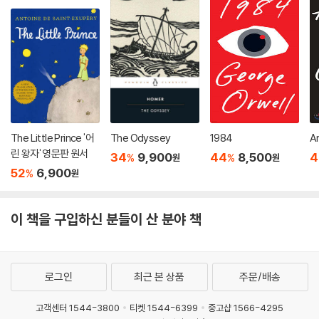
The Little Prince '어
The Odyssey
1984
A
린 왕자' 영문판 원서
34
9,900
44
8,500
4
%
%
원
원
52
6,900
%
원
이 책을 구입하신 분들이 산 분야 책
로그인
최근 본 상품
주문/배송
고객센터 1544-3800
티켓 1544-6399
중고샵 1566-4295