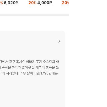
0
6,320
20
4,000
20
5,600
20
6
%
%
%
%
원
원
원
븐턴에서 교구 목사인 아버지 조지 오스틴과 어
 습작을 하다가 열여섯 살 때부터 희곡을 쓰
쓰기 시작했다. 스무 살이 되던 1795년에는