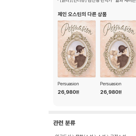
[읽다]
[인터뷰] 김선형 번역가 “앎과 재미는
제인 오스틴
의 다른 상품
Persuasion
Persuasion
26,980
26,980
원
원
관련 분류