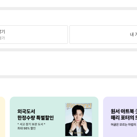
팔기
내 
불가