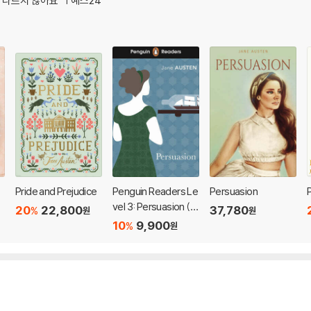
 다르지 않아요“ | 예스24
Pride and Prejudice
Penguin Readers Le
Persuasion
vel 3: Persuasion (E
20
22,800
37,780
%
원
원
LT Graded Reader)
10
9,900
%
원