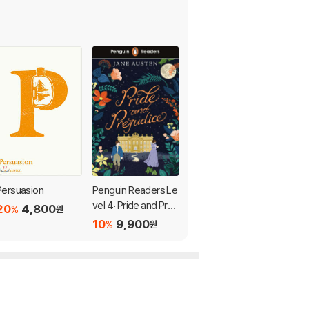
Persuasion
Penguin Readers Le
Pride and Prejudice
vel 4: Pride and Prej
20
4,800
20
4,800
%
%
원
원
udice (ELT Graded
10
9,900
%
원
Reader)