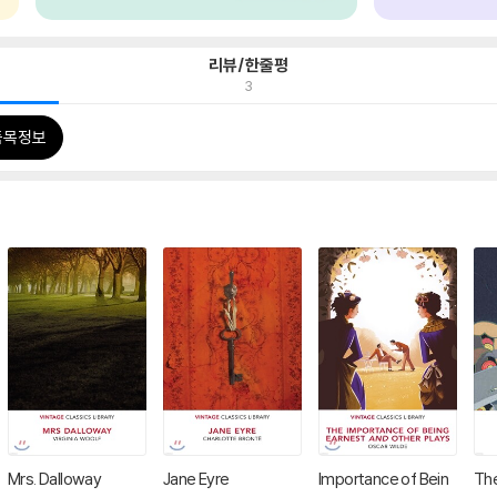
리뷰/한줄평
3
품목정보
Mrs. Dalloway
Jane Eyre
Importance of Bein
Th