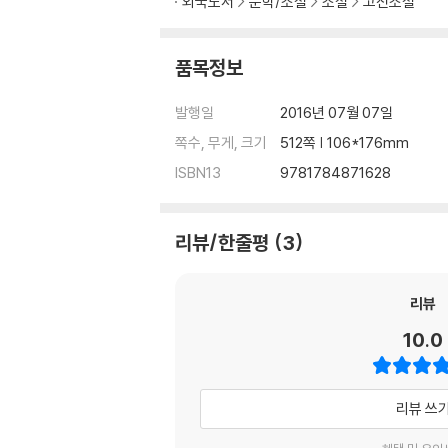
외국도서
문학/소설
소설
고전소설
품목정보
발행일
2016년 07월 07일
쪽수, 무게, 크기
512쪽 | 106*176mm
ISBN13
9781784871628
리뷰/한줄평
3
리뷰
10.0
리뷰 쓰