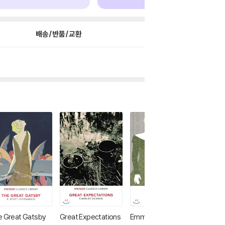
배송/반품/교환
e Great Gatsby
Great Expectations
Emma
Dracula