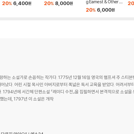
g Earnest & Other Pl
20
6,400
20
8,000
2
%
%
원
원
ay
20
6,000
%
원
랑하는 소설가로 손꼽히는 작가다. 1775년 12월 16일 영국의 햄프셔 주 스티
태어났다. 어린 시절 목사인 아버지로부터 폭넓은 독서 교육을 받았다. 어려서부터
다. 1794년에 서간체 단편소설 『레이디 수전』을 집필하면서 본격적으로 소설을 
는데, 1797년 이 소설은 개작