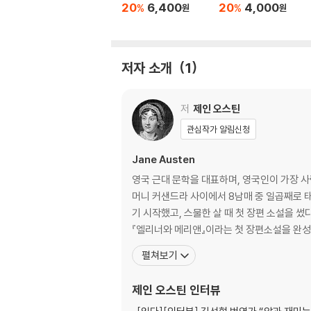
20
6,400
20
4,000
%
%
원
원
저자 소개
1
저
제인 오스틴
관심작가 알림신청
Jane Austen
영국 근대 문학을 대표하며, 영국인이 가장 사
머니 커샌드라 사이에서 8남매 중 일곱째로 
기 시작했고, 스물한 살 때 첫 장편 소설을 썼
『엘리너와 메리앤』이라는 첫 장편소설을 완성했
펼쳐보기
제인 오스틴
인터뷰