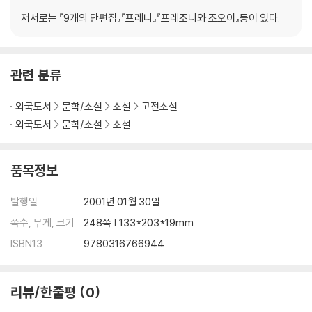
저서로는 『9개의 단편집』『프레니』『프레조니와 조오이』등이 있다.
관련 분류
외국도서
문학/소설
소설
고전소설
외국도서
문학/소설
소설
품목정보
발행일
2001년 01월 30일
쪽수, 무게, 크기
248쪽 | 133*203*19mm
ISBN13
9780316766944
리뷰/한줄평
0