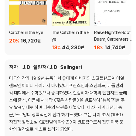
Catcher in the Rye
The Catcher in the R
Raise High the Roof
ye.
Beam, Carpenters a
20
16,720
%
원
nd Seymour: An Intr
18
44,280
18
14,740
%
%
원
원
oduction
저자 : J.D. 샐린저(J.D. Salinger)
미국의 작가. 1919년 뉴욕에서 유태계 아버지와 스코틀랜드계 아일
랜드인 어머니 사이에서 태어났다. 프린스턴과 스탠퍼드, 베를린의
각 대학에서 수학했으나 중퇴하였다. 컬럼비아 대학의 단편지도 클래
스에 출석, 이듬해 처녀작 <젊은 사람들>을 발표하여 "뉴욕"지를 주
요 발표무대로 하여 다수의 단편을 내놓았다. 제2차 세계대전에 종
군, 노르망디 상륙작전에 참가 하기도 했다. 그는 나이 32세(1951)
자전적 장편소설 <호밀밭의 파수꾼>이 발표됨으로서 전후 미국 문
학의 걸작으로 베스트 셀러가 되었다.