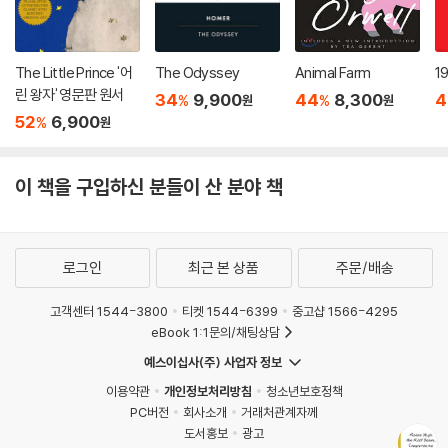
The Little Prince '어
The Odyssey
Animal Farm
1
린 왕자' 영문판 원서
34
9,900
44
8,300
4
%
%
원
원
52
6,900
%
원
이 책을 구입하신 분들이 산 분야 책
로그인
최근 본 상품
주문/배송
고객센터 1544-3800
티켓 1544-6399
중고샵 1566-4295
eBook 1:1문의/채팅상담
예스이십사(주) 사업자 정보
이용약관
개인정보처리방침
청소년보호정책
PC버전
회사소개
거래처관계자께
도서홍보
광고