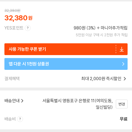
32,380
원
32,380
YES포인트
980원 (3%)
마니아추가적립
5만원 이상 구매 시 2천원 추가 적립
사용 가능한 쿠폰 받기
앱 다운 시 1천원 상품권
결제혜택
최대 2,000원 즉시할인
배송안내
서울특별시 영등포구 은행로 11(여의도동,
변경
일신빌딩)
배송비
무료