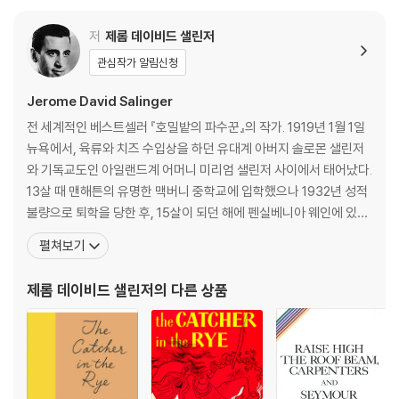
저
제롬 데이비드 샐린저
관심작가 알림신청
Jerome David Salinger
전 세계적인 베스트셀러 『호밀밭의 파수꾼』의 작가. 1919년 1월 1일
뉴욕에서, 육류와 치즈 수입상을 하던 유대계 아버지 솔로몬 샐린저
와 기독교도인 아일랜드계 어머니 미리엄 샐린저 사이에서 태어났다.
13살 때 맨해튼의 유명한 맥버니 중학교에 입학했으나 1932년 성적
불량으로 퇴학을 당한 후, 15살이 되던 해에 펜실베니아 웨인에 있는
밸리 포지 육군 사관학교에 들어갔다. 이 학교는 후에 『호밀밭의 파수
펼쳐보기
꾼』의 주인공 홀든 콜필드가 퇴학을 당하는 펜시 고등학교의 모델이
되었다. 샐린저는 이 학교에서 연극에 관심이 많아 문예 편집위원으
제롬 데이비드 샐린저
의 다른 상품
로 활동하기도 했다. 1937년 뉴욕