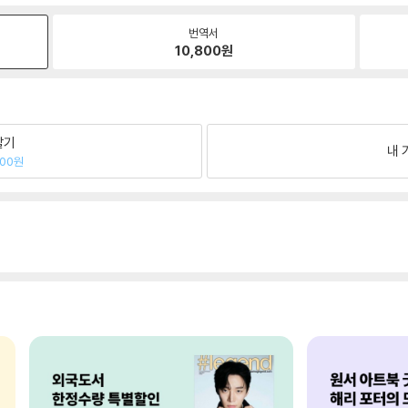
번역서
10,800
원
팔기
내 
100원