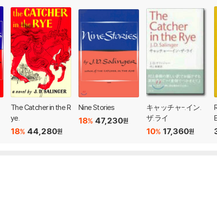
The Catcher in the R
Nine Stories
キャッチャ-.イン.
ye.
ザ.ライ
18
47,230
%
원
18
44,280
10
17,360
%
%
원
원