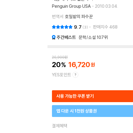
Penguin Group USA
2010.03.04.
번역서
호밀밭의 파수꾼
9.7
판매지수
468
3
주간베스트
문학/소설
107위
20,900
원
20
16,720
YES포인트
사용 가능한 쿠폰 받기
앱 다운 시 1천원 상품권
결제혜택