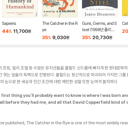
Sapiens
The Catcher in the R
Guns, Germs, and S
Cat
ye
teel (1998년 퓰리처
44
11,700
2
%
원
상 수상작 / 20주년 기
35
9,030
35
20,730
%
%
원
원
념판)
스프링, 빌리 조엘 등 수많은 뮤지션들을 콜필드 신드롬에 빠지게 한 현대문학의
간 겪는 일들이 독백으로 진행된다. 콜필드는 정신적으로 파괴되어 가지만 그를 
년의 눈으로 본 세상과 인간 조건에 대한 예민한 성찰 또한 눈여겨 봄직하다.
he first thing you'll probably want to know is where I was born 
before they had me, and all that David Copperfield kind of crap,
to be published, The Catcher in the Rye is one of the most widely r