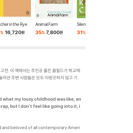
cher in the Rye
Animal Farm
Silent Spring
The Sel
0th Ann
0
16,720
35
7,800
31
17,900
%
%
%
원
원
원
ion
35
2
%
 고전. 이 책에서는 주인공 홀든 콜필드가 학교에
둘러싼 주변 사람들은 모두 아랑곳하지 않고 기
and what my lousy childhood was like, an
 but I don't feel like going into it, i
ead and beloved of all contemporary Ameri