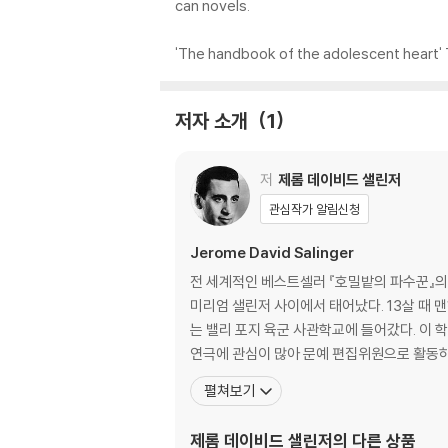
can novels.
'The handbook of the adolescent heart'
저자 소개
1
저
제롬 데이비드 샐린저
관심작가 알림신청
Jerome David Salinger
전 세계적인 베스트셀러 『호밀밭의 파수꾼』의 
미리엄 샐린저 사이에서 태어났다. 13살 때 
는 밸리 포지 육군 사관학교에 들어갔다. 이 학교는 후에 『호밀밭의 파수꾼』의 주인공 홀든 콜필드가 퇴학을 당하는 펜시 고등학교의 모델이 되었다. 샐린저는 이 학교에서
연극에 관심이 많아 문예 편집위원으로 활동하기
펼쳐보기
제롬 데이비드 샐린저
의 다른 상품