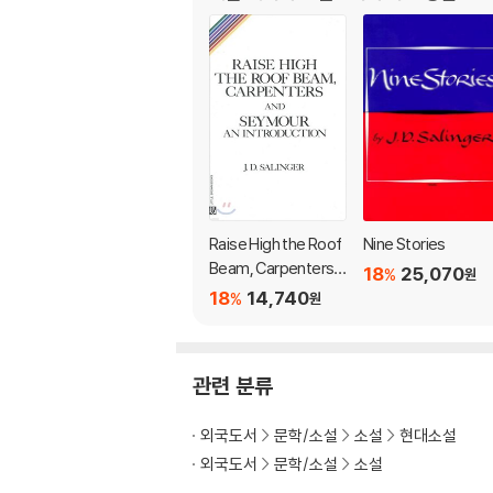
Raise High the Roof
Nine Stories
Beam, Carpenters a
18
25,070
%
원
nd Seymour: An Intr
18
14,740
%
원
oduction
관련 분류
외국도서
문학/소설
소설
현대소설
외국도서
문학/소설
소설