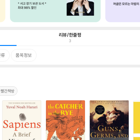
리뷰/한줄평
3
분류
품목정보
#빨간책방