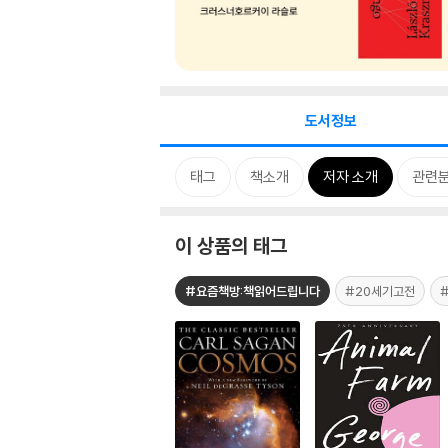
도서정보
태그
책소개
저자 소개
관련
이 상품의 태그
#요즘책방:책읽어드립니다
#20세기고전