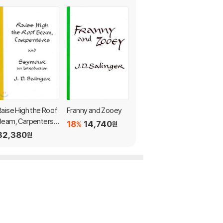
Raise High the Roof
Franny and Zooey
Nine Stories
Beam, Carpenters a
18
14,740
20
13,120
%
%
원
원
nd Seymour: An Intr
32,380
원
oduction