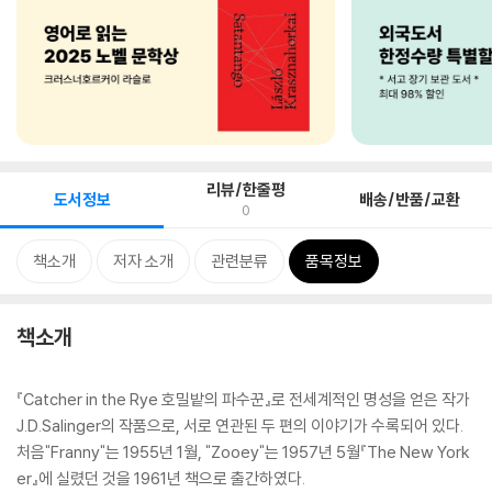
리뷰/한줄평
도서정보
배송/반품/교환
0
책소개
저자 소개
관련분류
품목정보
책소개
『Catcher in the Rye 호밀밭의 파수꾼』로 전세계적인 명성을 얻은 작가
J.D.Salinger의 작품으로, 서로 연관된 두 편의 이야기가 수록되어 있다.
처음"Franny"는 1955년 1월, "Zooey"는 1957년 5월『The New York
er』에 실렸던 것을 1961년 책으로 출간하였다.