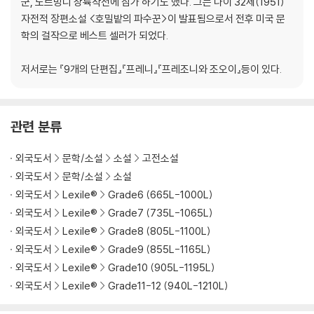
군, 노르망디 상륙작전에 참가 하기도 했다. 그는 나이 32세(1951)
자전적 장편소설 <호밀밭의 파수꾼>이 발표됨으로서 전후 미국 문
학의 걸작으로 베스트 셀러가 되었다.
저서로는 『9개의 단편집』『프레니』『프레조니와 조오이』등이 있다.
관련 분류
외국도서
문학/소설
소설
고전소설
외국도서
문학/소설
소설
외국도서
Lexile®
Grade6 (665L-1000L)
외국도서
Lexile®
Grade7 (735L-1065L)
외국도서
Lexile®
Grade8 (805L-1100L)
외국도서
Lexile®
Grade9 (855L-1165L)
외국도서
Lexile®
Grade10 (905L-1195L)
외국도서
Lexile®
Grade11-12 (940L-1210L)