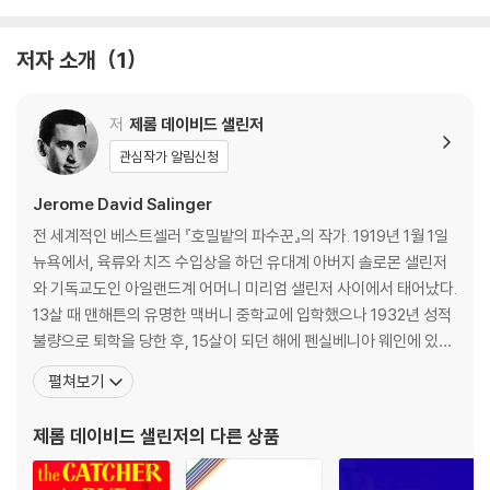
저자 소개
1
저
제롬 데이비드 샐린저
관심작가 알림신청
Jerome David Salinger
전 세계적인 베스트셀러 『호밀밭의 파수꾼』의 작가. 1919년 1월 1일
뉴욕에서, 육류와 치즈 수입상을 하던 유대계 아버지 솔로몬 샐린저
와 기독교도인 아일랜드계 어머니 미리엄 샐린저 사이에서 태어났다.
13살 때 맨해튼의 유명한 맥버니 중학교에 입학했으나 1932년 성적
불량으로 퇴학을 당한 후, 15살이 되던 해에 펜실베니아 웨인에 있는
밸리 포지 육군 사관학교에 들어갔다. 이 학교는 후에 『호밀밭의 파수
펼쳐보기
꾼』의 주인공 홀든 콜필드가 퇴학을 당하는 펜시 고등학교의 모델이
되었다. 샐린저는 이 학교에서 연극에 관심이 많아 문예 편집위원으
제롬 데이비드 샐린저
의 다른 상품
로 활동하기도 했다. 1937년 뉴욕