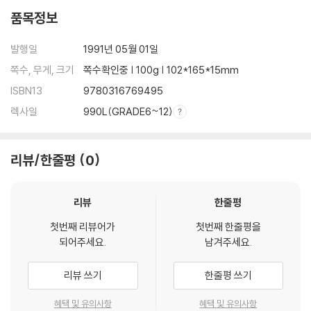
품목정보
발행일
1991년 05월 01일
쪽수, 무게, 크기
쪽수확인중 | 100g | 102*165*15mm
ISBN13
9780316769495
렉사일
990L(GRADE6~12)
리뷰/한줄평
0
리뷰
한줄평
첫번째 리뷰어가
첫번째 한줄평을
되어주세요.
남겨주세요.
리뷰 쓰기
한줄평 쓰기
혜택 및 유의사항
혜택 및 유의사항