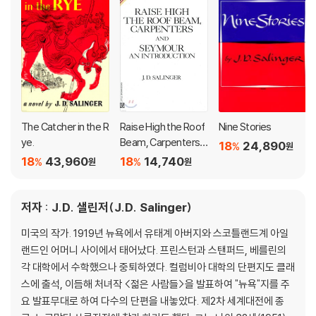
The Catcher in the R
Raise High the Roof
Nine Stories
ye.
Beam, Carpenters a
18
24,890
%
원
nd Seymour: An Intr
18
43,960
18
14,740
%
%
원
원
oduction
저자 : J.D. 샐린저(J.D. Salinger)
미국의 작가. 1919년 뉴욕에서 유태계 아버지와 스코틀랜드계 아일
랜드인 어머니 사이에서 태어났다. 프린스턴과 스탠퍼드, 베를린의
각 대학에서 수학했으나 중퇴하였다. 컬럼비아 대학의 단편지도 클래
스에 출석, 이듬해 처녀작 <젊은 사람들>을 발표하여 "뉴욕"지를 주
요 발표무대로 하여 다수의 단편을 내놓았다. 제2차 세계대전에 종