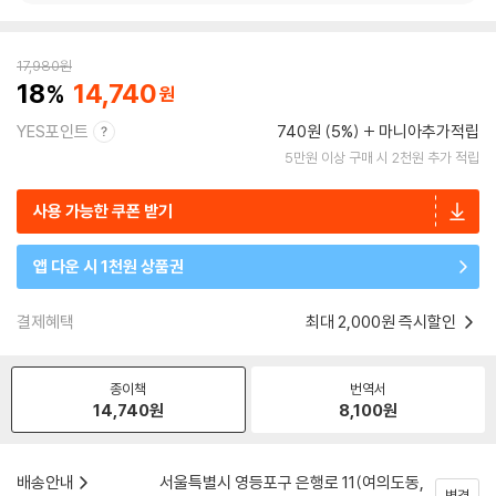
17,980
원
18
14,740
YES포인트
740원 (5%)
마니아추가적립
5만원 이상 구매 시 2천원 추가 적립
사용 가능한 쿠폰 받기
앱 다운 시 1천원 상품권
결제혜택
최대 2,000원 즉시할인
종이책
번역서
14,740
원
8,100
원
배송안내
서울특별시 영등포구 은행로 11(여의도동,
변경