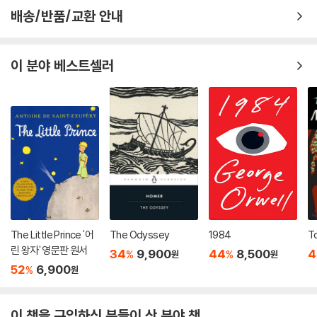
배송/반품/교환 안내
이 분야 베스트셀러
The Little Prince '어
The Odyssey
1984
To
린 왕자' 영문판 원서
34
9,900
44
8,500
4
%
%
원
원
52
6,900
%
원
이 책을 구입하신 분들이 산 분야 책