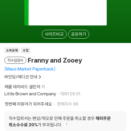
사이즈비교
공유하기
소득공제
수입
Franny and Zooey
직수입양서
Mass Market Paperback
바인딩/에디션 안내
제롬 데이비드 샐린저
저
Little Brown and Company
1991.05.01.
첫번째 리뷰어가 되어주세요
판매지수
96
직수입외서는 변심/착오로 인해 주문을 취소할 경우
해외주문
취소수수료 20%
가 부과됩니다.