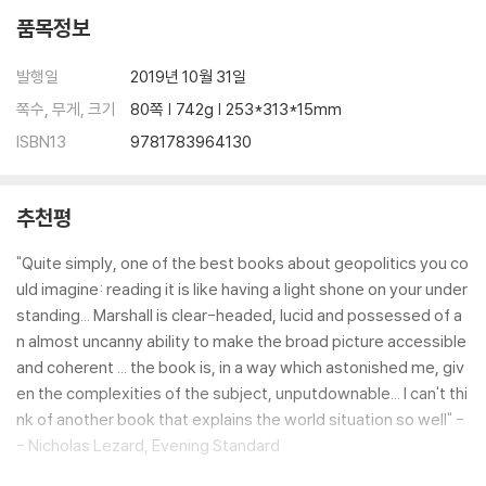
품목정보
발행일
2019년 10월 31일
쪽수, 무게, 크기
80쪽 | 742g | 253*313*15mm
ISBN13
9781783964130
추천평
"Quite simply, one of the best books about geopolitics you co
uld imagine: reading it is like having a light shone on your under
standing... Marshall is clear-headed, lucid and possessed of a
n almost uncanny ability to make the broad picture accessible
and coherent ... the book is, in a way which astonished me, giv
en the complexities of the subject, unputdownable... I can't thi
nk of another book that explains the world situation so well" -
- Nicholas Lezard, Evening Standard