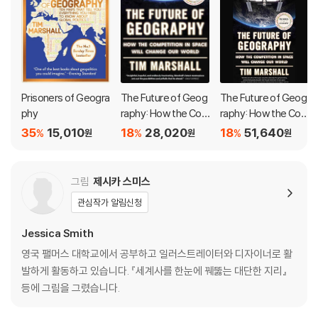
Prisoners of Geogra
The Future of Geog
The Future of Geog
phy
raphy: How the Co
raphy: How the Co
mpetition in Space
mpetition in Space
35
15,010
18
28,020
18
51,640
%
%
%
원
원
원
Will Change Our Wor
Will Change Our Wor
ld
ld
그림
제시카 스미스
관심작가 알림신청
Jessica Smith
영국 팰머스 대학교에서 공부하고 일러스트레이터와 디자이너로 활
발하게 활동하고 있습니다. 『세계사를 한눈에 꿰뚫는 대단한 지리』
등에 그림을 그렸습니다.