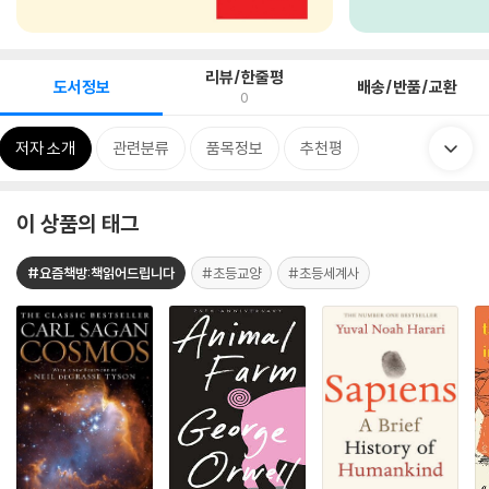
리뷰/한줄평
도서정보
배송/반품/교환
0
저자 소개
관련분류
품목정보
추천평
이 상품의 태그
#요즘책방:책읽어드립니다
#초등교양
#초등세계사