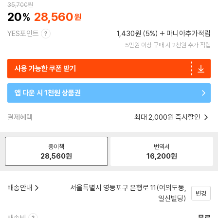
35,700
원
20
28,560
YES포인트
1,430원 (5%)
마니아추가적립
5만원 이상 구매 시 2천원 추가 적립
사용 가능한 쿠폰 받기
앱 다운 시 1천원 상품권
결제혜택
최대 2,000원 즉시할인
종이책
번역서
28,560
원
16,200
원
배송안내
서울특별시 영등포구 은행로 11(여의도동,
변경
일신빌딩)
배송비
무료