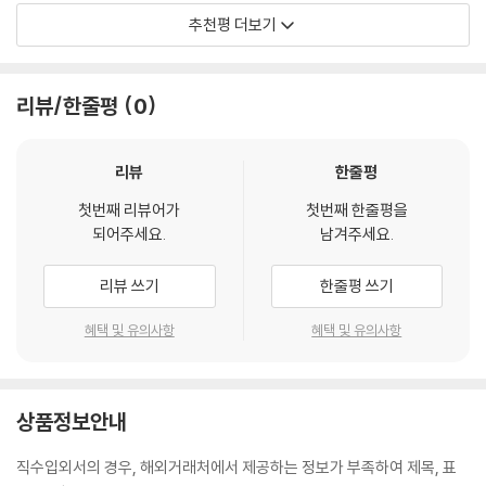
"A fresh way of looking at maps... as guideposts to the often t
추천평 더보기
horny relations between nations" -- New York Times
리뷰/한줄평
0
리뷰
한줄평
첫번째 리뷰어가
첫번째 한줄평을
되어주세요.
남겨주세요.
리뷰 쓰기
한줄평 쓰기
혜택 및 유의사항
혜택 및 유의사항
상품정보안내
직수입외서의 경우, 해외거래처에서 제공하는 정보가 부족하여 제목, 표