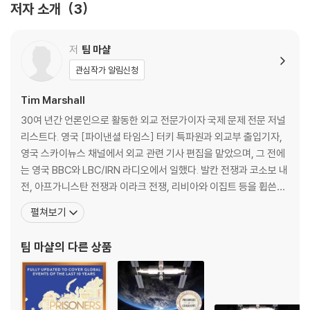
e-opening book, which uses maps to explain how geography
저자 소개
3
has shaped the history of our world. Discover how the choices
of world leaders are swayed by mountains, rivers and seas - a
저
팀 마샬
nd why geography means that history is always repeating itse
lf. This remarkable, unique introduction to world affairs will ins
관심작가 알림신청
pire curious minds everywhere.
Tim Marshall
A stunning abridged and illustrated edition of the international
30여 년간 언론인으로 활동한 외교 전문가이자 국제 문제 전문 저널
bestseller Prisoners of Geography, by acclaimed author Tim
리스트다. 영국 [파이낸셜 타임스] 터키 특파원과 외교부 출입기자,
Marshall.
영국 스카이뉴스 채널에서 외교 관련 기사 편집을 맡았으며, 그 전에
는 영국 BBC와 LBC/IRN 라디오에서 일했다. 발칸 전쟁과 코소보 내
전, 아프가니스탄 전쟁과 이라크 전쟁, 리비아와 이집트 등을 휩쓴
‘아랍의 봄’ 혁명의 현장에서 보도를 했으며, 1991년 걸프 전쟁 때 스
펼쳐보기
카이뉴스 특파원으로서 ‘여섯 시간 연속 생방송’을 한 것으로도 유명
하다. 지금까지 취재를 위해 방문한 나라만 40개국이다. [타임스],
팀 마샬
의 다른 상품
[선데이 타임스], [가디언], [인