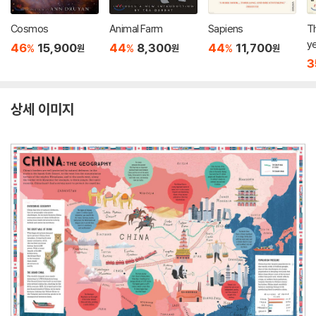
Cosmos
Animal Farm
Sapiens
Th
y
46
15,900
44
8,300
44
11,700
%
%
%
원
원
원
3
상세 이미지