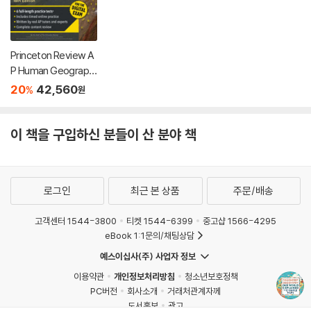
Princeton Review A
P Human Geograph
y Premium Prep, 18t
20
42,560
%
원
h Edition: 6 Practice
Tests + Digital Prac
tice Online + Conte
이 책을 구입하신 분들이 산 분야 책
nt Review
로그인
최근 본 상품
주문/배송
고객센터 1544-3800
티켓 1544-6399
중고샵 1566-4295
eBook 1:1문의/채팅상담
예스이십사(주) 사업자 정보
이용약관
개인정보처리방침
청소년보호정책
PC버전
회사소개
거래처관계자께
도서홍보
광고