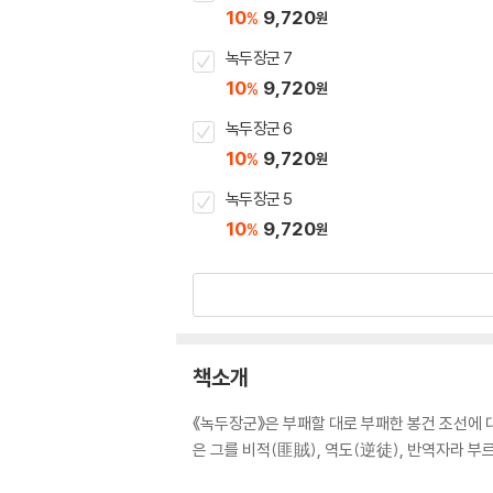
10
9,720
%
원
녹두장군 7
10
9,720
%
원
녹두장군 6
10
9,720
%
원
녹두장군 5
10
9,720
%
원
책소개
《녹두장군》은 부패할 대로 부패한 봉건 조선에 
은 그를 비적(匪賊), 역도(逆徒), 반역자라 부