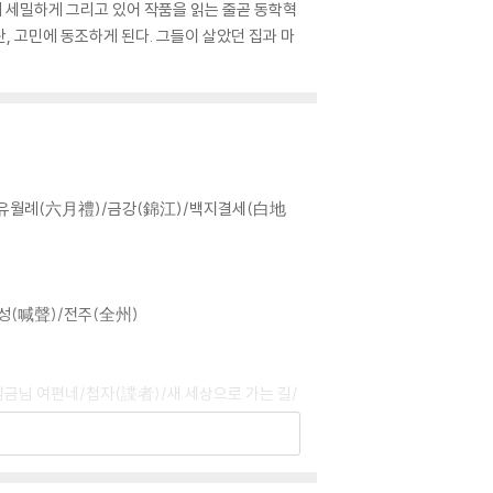
 세밀하게 그리고 있어 작품을 읽는 줄곧 동학혁
, 고민에 동조하게 된다. 그들이 살았던 집과 마
/유월례(六月禮)/금강(錦江)/백지결세(白地
성(喊聲)/전주(全州)
금님 여편네/첩자(諜者)/새 세상으로 가는 길/