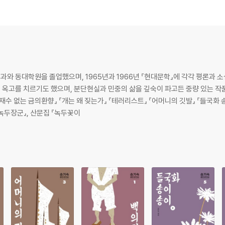
)/만석보(萬石洑)/두레/복합상소(伏閤上疏)/장안의 대자보(大字報)/산 자
妖女)/마지막 호소/대창/어둠을 뚫고 가는 행렬/추격(追擊)/새벽을 나부끼는 
문과와 동대학원을 졸업했으며, 1965년과 1966년 『현대문학』에 각각 평론과
옥고를 치르기도 했으며, 분단현실과 민중의 삶을 깊숙이 파고든 중량 있는 작
出)/지주와 소작인/장막 안의 갈등/그리운 사람들/감영군의 기습/방어 대책/
『재수 없는 금의환향』 『개는 왜 짖는가』 『테러리스트』 『어머니의 깃발』 『들국화 
『녹두장군』, 산문집 『녹두꽃이
는 내가 잘 몬다/하늘의 소리가 들린다/조정의 미소/감영군이 움직인다/우리의
치지 마라/불타는 고부
탈옥(脫獄)/효수(梟首)/음모(陰謀)/가보세 가보세/전봉준(全琫準), 백마(
백산(白山)