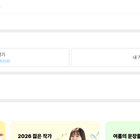
.
팔기
내 
400원