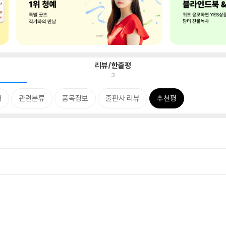
리뷰/한줄평
3
개
관련분류
품목정보
출판사 리뷰
추천평