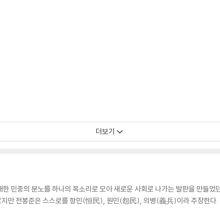
더보기
대한 민중의 분노를 하나의 목소리로 모아 새로운 사회로 나가는 발판을 만들었던
르지만 전봉준은 스스로를 항민(恒民), 원민(怨民), 의병(義兵)이라 주장한다.