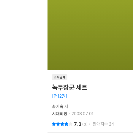
소득공제
녹두장군 세트
전12권
송기숙
저
시대의창
2008.07.01.
7.3
판매지수
24
3