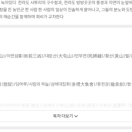
 녹아있다. 전라도 사투리의 구수함과, 전라도 방방곳곳의 풍경과 자연이 눈앞에
창을 든 농민군 한 사람 한 사람의 일상이 진솔하게 묻어나고, 그들의 분노와 도탄
의 매순간을 함께하며 희비가 교차한다.
高山)/아전삼흉(衙前三凶)/대둔산(大屯山)/민부전(民賻錢)/황산(黃山)벌
탈옥(脫獄)/당마루/사람과 하늘/삼례대집회(參禮大集會)/용천검(龍泉劍)/함
/만득이의 탈출(脫出)/갈재의 산채(山砦)/유혹(誘惑)/조병갑(趙秉甲)/임
목차 더보기