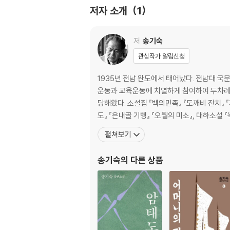
전창혁(全彰爀)/지리산(智異山)/화개장(花開場
저자 소개
1
야/사발통문(沙鉢通文)
제5권 대동 세상을 향한 봉기
저
송기숙
조병갑(趙秉甲) 목은 내가 맨다/궁중의 요녀(
관심작가 알림신청
前)들 문초(問招)/쫓기는 사람들/공중배미
1935년 전남 완도에서 태어났다. 전남대 국
제6권 우리의 요구를 들어라
운동과 교육운동에 치열하게 참여하여 두차례 
꽃 한 송이/고부(古阜)로 가는 사람들/탈출(脫
당해왔다. 소설집 『백의민족』 『도깨비 잔치』 
동대 총대장
도』 『은내골 기행』 『오월의 미소』, 대하소설 
펼쳐보기
제7권 우리의 묘지는 백성의 가슴
너의 세상과 나의 세상/살살 기는 저 포수야/소
송기숙
의 다른 상품
동요(動搖)/어사 이용태(李容泰)/한 놈도 놓
제8권 농민군, 행동강령을 세우다
쑥국새/통문(通文)/이용태(李容泰)는 들어라/
럼/고부(古阜)탈환/앉으면 죽산(竹山) 서면 