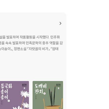
와 죽은 자/소 팔고 밭 팔아/얼럴럴 상사도
깃발/배불리 먹여라/대동(大同) 세상/아전(衙
 소설을 발표하며 작품활동을 시작했다. 민주화
품을 속속 발표하며 민족문학의 중추 역할을 감
내 설움을 들어라/백산(白山)으로 가자/보복/별
송이송이』, 장편소설 『자랏골의 비가』 『암태
 묘지는 백성의 가슴/전죄를 묻지 않는다/농민군
白馬)에 오르다/대창 든 사람들/함성은 강물처