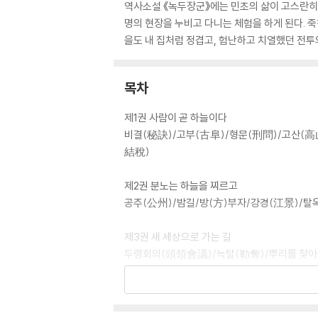
역사소설 《녹두장군》에는 민초의 삶이 고스란히
명의 현장을 누비고 다니는 체험을 하게 된다. 죽
을도 내 집처럼 정겹고, 험난하고 치열했던 전투
목차
제1권 사람이 곧 하늘이다
비결(秘訣)/고부(古阜)/형문(刑問)/고산(
結稅)
제2권 분노는 하늘을 찌르고
공주(公州)/밤길/방(方)부자/강경(江景)/
제3권 새 세상으로 가는 길
두령회의(頭領會議)/늑탈(勒奪)/뿌리를 찾아서
오순녀(吳順女)
제4권 사발통문에 새긴 각오