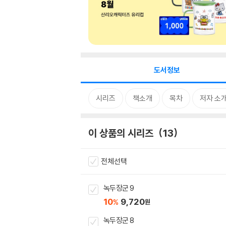
도서정보
시리즈
책소개
목차
저자 소
이 상품의 시리즈
13
전체선택
녹두장군 9
10
9,720
%
원
녹두장군 8