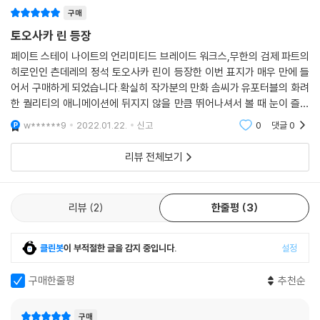
구매
토오사카 린 등장
페이트 스테이 나이트의 언리미티드 브레이드 워크스,무한의 검제 파트의
히로인인 츤데레의 정석 토오사카 린이 등장한 이번 표지가 매우 만에 들
어서 구매하게 되었습니다.확실히 작가분의 만화 솜씨가 유포터블의 화려
한 퀄리티의 애니메이션에 뒤지지 않을 만큼 뛰어나셔서 볼 때 눈이 즐거
운 것 같습니다.월간만화이기에 단행본 주기는 조금 길지만 충분히 이해가
w******9
2022.01.22.
신고
0
댓글
0
됩니다.
리뷰 전체보기
리뷰
2
한줄평
3
클린봇
이 부적절한 글을 감지 중입니다.
설정
구매한줄평
추천순
구매