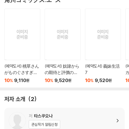
(예약도서) 桃草さん
(예약도서) 奴隷から
(예약도서) 義妹生活
(
がものぐさすぎる!!
の期待と評價のせ
7
ガ
3
いで搾取できない
10
9,110
10
9,520
10
9,520
1
%
%
%
원
원
원
のだが 5
저자 소개
2
저
타스쿠오나
관심작가 알림신청