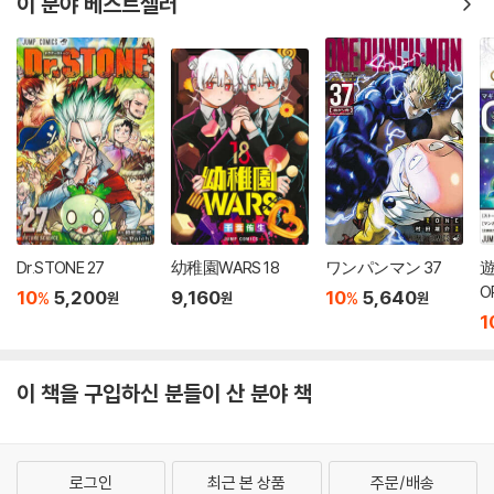
이 분야 베스트셀러
Dr.STONE 27
幼稚園WARS 18
ワンパンマン 37
遊
O
10
5,200
9,160
10
5,640
%
%
원
원
원
1
이 책을 구입하신 분들이 산 분야 책
로그인
최근 본 상품
주문/배송