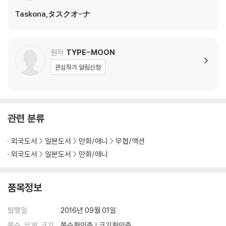
Taskona,タスクオ-ナ
원저
TYPE-MOON
관심작가 알림신청
관련 분류
외국도서
일본도서
만화/애니
무협/액션
외국도서
일본도서
만화/애니
품목정보
발행일
2016년 09월 01일
쪽수, 무게, 크기
쪽수확인중 | 크기확인중