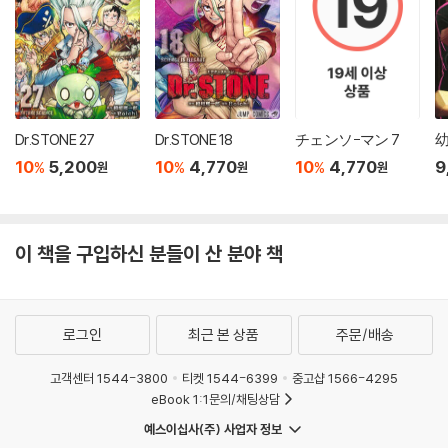
Dr.STONE 27
Dr.STONE 18
チェンソ-マン 7
幼
10
5,200
10
4,770
10
4,770
9
%
%
%
원
원
원
이 책을 구입하신 분들이 산 분야 책
로그인
최근 본 상품
주문/배송
고객센터 1544-3800
티켓 1544-6399
중고샵 1566-4295
eBook 1:1문의/채팅상담
예스이십사(주) 사업자 정보