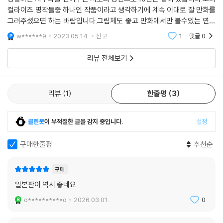
컬라이즈 명작들중 하나인 작품이라고 생각하기에 계속 이대로 잘 만화를
그려주셨으면 하는 바람입니다.그림체도 좋고 만화에서만 볼수있는 연출
같은것도 잘 써주셔서 이미 다른 미디어 믹스를 통해 접하신 분들도 재밌
w******9
2023.05.14.
신고
1
댓글
0
게 보실 수 있으실
리뷰 전체보기
리뷰
1
한줄평
3
클린봇
이 부적절한 글을 감지 중입니다.
설정
구매한줄평
추천순
구매
일본판이 역시 좋네요
o**********o
2026.03.01.
0