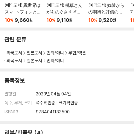
(예약도서) 異世界は
(예약도서) 桃草さん
(예약도서) 奴隷から
(
スマ-トフォンとと
がものぐさすぎる!!
の期待と評價のせ
7
もに。 19
3
いで搾取できない
10
9,660
10
9,110
10
9,520
1
%
%
%
원
원
원
のだが 5
관련 분류
외국도서
일본도서
만화/애니
무협/액션
외국도서
일본도서
만화/애니
품목정보
발행일
2023년 04월 04일
쪽수, 무게, 크기
쪽수확인중 | 크기확인중
ISBN13
9784041133590
리뷰/한줄평
4