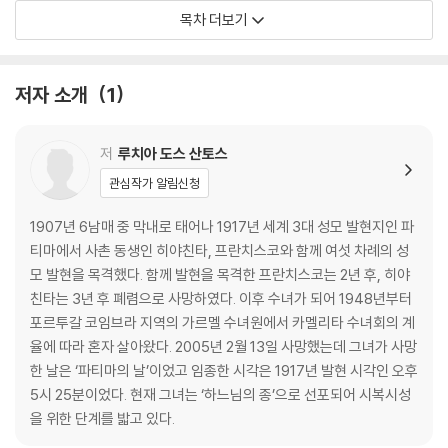
목차 더보기
1. 히야친타의 성격
타고난 특성들 37
그녀의 감수성 40
저자 소개
1
십자가에 못 박히신 주님께 대한 사랑 42
섬세한 마음 44
보고 배우는 히야친타 45
저
루치아 도스 산토스
꼬마 목동 히야친타 49
관심작가 알림신청
첫 번째 발현 52
지옥에 대한 생각 55
1907년 6남매 중 막내로 태어나 1917년 세계 3대 성모 발현지인 파
죄인들의 회개 57
티마에서 사촌 동생인 히야친타, 프란치스코와 함께 여섯 차례의 성
가족들의 반대 61
모 발현을 목격했다. 함께 발현을 목격한 프란치스코는 2년 후, 히야
교황에 대한 사랑 64
친타는 3년 후 폐렴으로 사망하였다. 이후 수녀가 되어 1948년부터
오우렘 감옥에서 67
포르투갈 코임브라 지역의 가르멜 수녀원에서 카멜리타 수녀회의 계
감옥 안에서의 묵주 기도 69
율에 따라 혼자 살아왔다. 2005년 2월 13일 사망했는데 그녀가 사망
춤추기를 좋아하는 히야친타 70
한 날은 ‘파티마의 날’이었고 임종한 시각은 1917년 발현 시각인 오후
5시 25분이었다. 현재 그녀는 ‘하느님의 종’으로 선포되어 시복시성
2. 발현 후
을 위한 단계를 밟고 있다.
카베소에서의 기도와 희생 72