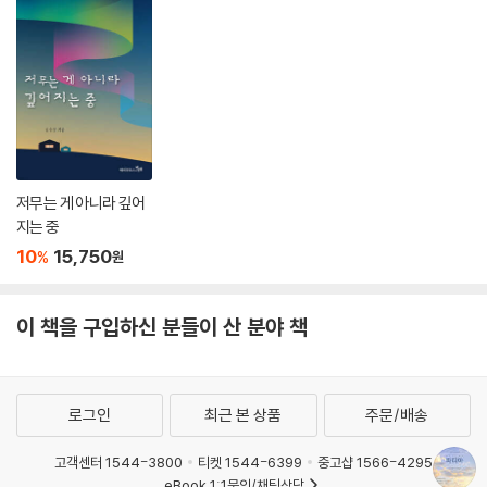
저무는 게 아니라 깊어
지는 중
10
15,750
%
원
이 책을 구입하신 분들이 산 분야 책
로그인
최근 본 상품
주문/배송
고객센터 1544-3800
티켓 1544-6399
중고샵 1566-4295
eBook 1:1문의/채팅상담