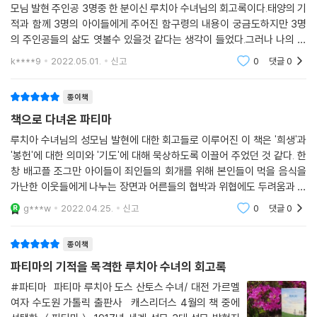
성모님은 이 마지막 말씀을 하시면서 지난 두 달 동안의 발현 때에 하셨던
모님 발현 주인공 3명중 한 분이신 루치아 수녀님의 회고록이다.태양의 기
매월 첫째 주 토요일마다 성모 신심 미사를 바친다.
티 없이 깨끗하신 마리아의 성심 222
것처럼 다시 한 번 두 손을 펴시었습니다. 수많은 광선이 땅속을 꿰뚫는 것
적과 함께 3명의 아이들에게 주어진 함구령의 내용이 궁금도하지만 3명
히야친타가 본 교황에 대한 환영 225
같았으며 우리는 글자 그대로 불바다를 보았습니다. 이 불바다 속에는 마
의 주인공들의 삶도 엿볼수 있을것 같다는 생각이 들었다.그러나 나의 궁
성모 발현은 가톨릭 신자뿐 아니라 일반인에게도 신비롭게 느껴지는 불가
전쟁에 대한 환영 227
치 투명한, 타다 남은 뜨거운 등걸불처럼 온통 새까맣거나 청동빛을 띤, 마
금증은 잊혀지고 예수님과 성모님을 향한 그들의 순수하고 전심인 모습에
사의한 현상임에 틀림없다. 그러나 성모 발현을 기적적인 신비 체험으로만
k****9
2022.05.01.
신고
0
댓글
0
루치아가 자신의 침묵을 해명함 229
오늘의 신앙생활의 모
귀들과 인간 모양을 한 영혼들이 빠져 있었습니다.
여기거나 직접 다녀오면 개인적인 소망이 이루어지는 성지 정도로만 생각
히야친타와 티 없이 깨끗하신 마리아의 성심 231
---「넷째 회고 2. 발현 이야기, 1917년 7월 13일」중에서
해서는 안 될 것이다. 루치아 수녀의 성모 발현에 대한 회고록 역시 우리에
종이책
에필로그 235
게 단순한 ‘목격담’으로 읽혀서는 안 될 것이다. 포르투갈의 외진 시골 마을
셋째 회고 주 237
책으로 다녀온 파티마
성모님은 대단히 슬픈 모습으로 말씀하셨습니다. “기도하여라. 많이 기도
에서 어려운 가정 형편 때문에 어린 나이에도 목동 일을 도와야 했던 어린
하고 죄인들을 위해 희생하여라. 많은 영혼들이 그들을 위해 자신들을 희
루치아 수녀님의 성모님 발현에 대한 회고들로 이루어진 이 책은 '희생'과
아이들 앞에 성모님께서 당신을 드러내신 이유는 무엇이었을까? 당신께
넷째 회고
'봉헌'에 대한 의미와 '기도'에 대해 묵상하도록 이끌어 주었던 것 같다. 한
생하고 기도해 주는 사람이 없어 지옥으로 가기 때문이다.”
서 남기신 메시지를 오늘을 사는 우리가 어떻게 받아들여야 할지에 대해
서문 242
창 배고플 조그만 아이들이 죄인들의 회개를 위해 본인들이 먹을 음식을
---「넷째 회고 2. 발현 이야기, 1917년 8월 13일」중에서
반드시 묵상이 뒤따라야 할 것이다. 사실상 그러한 우리의 실천이 성모님
프롤로그 245
가난한 이웃들에게 나누는 장면과 어른들의 협박과 위협에도 두려움과 희
께서 몸소 우리에게 전하신 메시지의 가장 중요한 부분이 아니었을까?
생을 봉헌하는 모습들이 기억에 남는다. 이러한 장면들이 기억속에 남아
신뢰와 위탁 245
g***w
2022.04.25.
신고
0
댓글
0
일할 때 겪는 갈
다락방에서 받은 영감 246
성령의 기도 248
종이책
파티마의 기적을 목격한 루치아 수녀의 회고록
1. 프란치스코의 성격
#파티마 파티마 루치아 도스 산토스 수녀/ 대전 가르멜
그의 영성 249
여자 수도원 가톨릭 출판사 캐스리더스 4월의 책 중에
타고난 성향 253