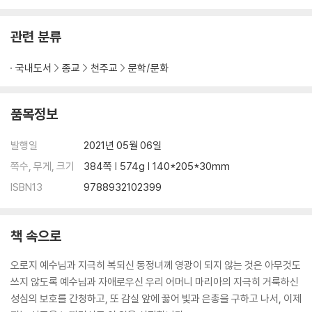
성가신 질문들 74
거룩한 크루스 신부 75
관련 분류
히야친타를 통한 은혜 76
더욱 많은 희생을 79
국내도서
종교
천주교
문학/문화
3. 히야친타의 병과 죽음
히야친타의 병 81
품목정보
복되신 동정녀의 방문 84
오우렘 병원에서 86
발행일
2021년 05월 06일
알주스트렐로 돌아옴 87
쪽수, 무게, 크기
384쪽 | 574g | 140*205*30mm
복되신 동정녀의 새로운 방문 89
ISBN13
9788932102399
리스본으로 떠남 92
에필로그 93
첫째 회고 주 94
책 속으로
둘째 회고
오로지 예수님과 지극히 복되신 동정녀께 영광이 되지 않는 것은 아무것도
서문 98
쓰지 않도록 예수님과 자애로우신 우리 어머니 마리아의 지극히 거룩하신
프롤로그 101
성심의 보호를 간청하고, 또 감실 앞에 꿇어 빛과 은총을 구하고 나서, 이제