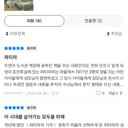
발행된 이 책 《루치아 수녀의 회고록, 파티마》를 개정하여 펴냈다. 1976
루치아 사촌들의 중병 187
의 모두가 지옥으로 가게 될 거야!18 많은 가정들이 파괴되고, 많은 사제들
년 포르투갈에서 출간된 이 회고록은 세 어린이의 대화가 꽤 많이 나오고
건강이 나빠진 루치아 191
이 죽을 거야. 언니, 난 이제 곧 천국에 갈 거야. 그리고 언니는 전쟁이 일어
편지글 형식으로 되어 있어 읽기에 큰 부담이 없는 글이다. 이번 개정판에
주교와의 첫 번째 만남 195
나기 전, 어느 날 밤에 나타나리라고 성모님께서 말씀하신 그 빛을 보거든
리뷰
6
한줄평
2
서는 최대한 번역 투를 없애고 이 당시를 더욱 생생하게 전달할 수 있도록
파티마를 떠남 198
언니도 천국으로 뛰어올라 와.”
수정하였다. 대화체는 더 부드럽고 자연스럽게 다듬었고 디자인을 수정하
에필로그 199
---「셋째 회고, 전쟁에 대한 환영」중에서
리뷰전체
추천순
여 누구나 읽기 편하도록 했다.
4. 추신
세 번째 발현에서 지옥의 환영이 그에게 상당한 영향을 미치기는 했어도
종이책
성모님께서는 왜 사람들 앞에
히야친타에 대한 다른 추억 201
프란치스코는 그 환영에 가장 적은 감명을 받은 것 같았습니다. 그에게 가
당신의 모습을 드러내시는가?
파티마
루치아의 매력적인 인품 202
장 강한 인상을 주고, 그를 완전히 사로잡은 것은 우리의 영혼 내부를 깊이
우연이 도서관 책장에 꽂혀진 책을 무슨 내용인지도 전혀 모르고 읽게 되
루치아의 우수한 기억력 204
꿰뚫은 저 빛 속에서 감지한 지극히 거룩하신 삼위, 하느님이었습니다.
포르투갈의 파티마에서 일어난 성모 발현 사건은 일견 멀게만 느껴진다.
었다.포르투갈에 있는 파티마라는 마을에서 1917년 3명의 양을 치는 어린
둘째 회고 주 205
---「넷째 회고, 세 번째 발현의 감동」중에서
그러나 이 사건은 오늘날 우리의 신앙생활과 무관하지 않다. 파티마의 성
아이들에게 성모님이 발현하셨고 그 당시 아이들에게 성모님과 천사가 나
모께서는 자신을 ‘로사리오의 여왕’이라고 말씀하시며 세 아이들에게 세
타나 하셨던 말씀의 내용을 루치아 수녀님께서 편지 형태로 쓰신 내용이
셋째 회고
우리는 우리 앞, 작은 떡갈나무 위에 온통 흰옷을 입은 한 부인을 보았습니
가지 계시를 하셨다. 그 첫 번째 계시는 지옥의 환시, 두 번째 계시는 전쟁
다.어쩌면 나는 종교가 있는것도 그렇다고 없는것도 아닌 이상한 상황이
서문 210
s*******7
2024.06.30.
신고
0
댓글
0
다. 그분은 태양보다도 더 찬란히 빛나고, 타는 듯한 태양빛을 받고 있을 때
다.2000년대 열심히 교
의 종식과 발발과 평화의 도래, 그리고 첫째 토요일에 영성체를 할 것이었
프롤로그 213
의 반짝이는 물로 가득 찬 고급 유리잔보다도 더 선명하고 강한 빛을 발산
다고 한다. 마지막 세 번째 계시는 루치아 수녀가 함구하고 밝히지 않았으
비밀은 무엇인가 214
종이책
하고 있었습니다.
므로 계속 비밀에 부쳐지다가 2000년 요한 바오로 2세 교황에 의해 구원
지옥에 대한 환영 215
---「넷째 회고 2. 발현 이야기, 1917년 5월 13일」중에서
이 시대를 살아가는 모두를 위해
의 길인 기도를 권고하고 참회와 회개를 촉구하는 내용이었음이 발표되었
히야친타가 받은 지울 수 없는 인상 217
다. 이들 계시 중 두 번째 계시에 의해 오늘날 우리나라의 많은 성당에서도
작년에 봤던 ＜파티마의 기적＞ 영화가 떠올라 선택하게 된 파티마의 성
루치아의 회고 222