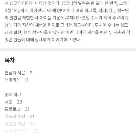
서 성모 마리아가 나타난 것이다. 성모님의 발현은 한 달에 한 번씩, 그해 1
0월 13일까지 이어졌다. 이 책 《루치아 수녀의 회고록, 파티마》는 성모님
의 발현을 체험한 세 아이들 가운데 루치아가 훗날 수녀가 되어 주교의 요
청에 따라 자신의 체험을 편지로 고백한 회고록이다. 루치아 수녀는 성모
님의 발현, 함께 성모님을 만났지만 어린 나이에 세상을 떠난 두 사촌과 겪
었던 일들에 대해 상세하게 이야기하고 있다.
목차
편집자 서문 9
책머리에 11
첫째 회고
서문 28
프롤로그 31
기도와 순명 31
비밀을 지킴 32
히야친타에게 35