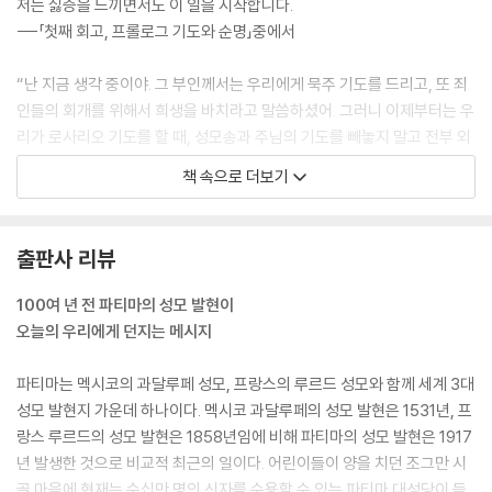
저는 싫증을 느끼면서도 이 일을 시작합니다.
1. 발현 전
---「첫째 회고, 프롤로그 기도와 순명」중에서
루치아의 어린 시절 103
인기 있는 오락 105
“난 지금 생각 중이야. 그 부인께서는 우리에게 묵주 기도를 드리고, 또 죄
첫영성체 108
인들의 회개를 위해서 희생을 바치라고 말씀하셨어. 그러니 이제부터는 우
로사리오의 모후께서 루치아에게 미소지으심 110
리가 로사리오 기도를 할 때, 성모송과 주님의 기도를 빼놓지 말고 전부 외
열렬한 기대 112
워야 할까 봐. 그런데 희생은… 그건 어떻게 하지?”
책 속으로 더보기
위대한 날 113
---「첫째 회고, 1. 히야친타의 성격 지옥에 대한 생각」중에서
루치아의 가족 115
기록한 것을 회고하여 117
어느 날 제가 집에 돌아오자 어머니께서 물으시는 것이었습니다.
출판사 리뷰
“얘! 무엇인지는 모르겠지만 너희가 거기서 무엇을 보았다고들 하더라. 그
2. 발현
게 뭐였지?”
100여 년 전 파티마의 성모 발현이
목동 루치아 119
“모르겠어요.”
오늘의 우리에게 던지는 메시지
1915년의 신비로운 전조 121
제 자신도 그것을 설명할 수 없었기 때문에 저는 계속해서 말했습니다.
1916년 천사의 발현 123
“그것은 마치 침대 홑이불에 싸인 사람 같았어요!”
파티마는 멕시코의 과달루페 성모, 프랑스의 루르드 성모와 함께 세계 3대
집에서의 시련 128
---「둘째 회고, 2. 발현 1915년의 신비로운 전조」중에서
성모 발현지 가운데 하나이다. 멕시코 과달루페의 성모 발현은 1531년, 프
성모님의 발현 132
랑스 루르드의 성모 발현은 1858년임에 비해 파티마의 성모 발현은 1917
루치아의 의심과 유혹 137
히야친타와 프란치스코는 전에 그것을 본 적이 없었고 저도 역시 그것에
년 발생한 것으로 비교적 최근의 일이다. 어린이들이 양을 치던 조그만 시
히야친타와 프란치스코의 격려 139
관해 그들에게 말하지 않았었습니다. 그것이 더 가까이 오자 우리는 그 용
골 마을에 현재는 수십만 명의 신자를 수용할 수 있는 파티마 대성당이 들