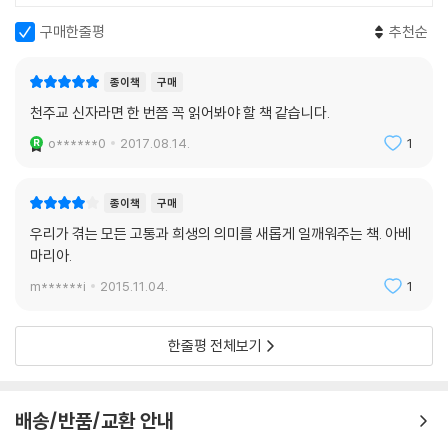
천사의 발현 313
구매한줄평
추천순
루치아의 침묵 319
1917년 5월 13일 321
종이책
구매
1917년 6월 13일 326
1917년 7월 13일 328
천주교 신자라면 한 번쯤 꼭 읽어봐야 할 책 같습니다.
1917년 8월 13일 331
o******0
2017.08.14.
1
1917년 9월 13일 333
1917년 10월 13일 336
종이책
구매
에필로그 338
우리가 겪는 모든 고통과 희생의 의미를 새롭게 일깨워주는 책. 아베
3. 히야친타에 대한 또 다른 추억들
마리아.
놀라운 치유 340
m******i
2015.11.04.
1
방탕한 아들 343
한줄평 전체보기
4. 폰세카 신부의 책에 대한 주해
프롤로그 345
주해 346
배송/반품/교환 안내
작가 안테로 데 피게이레도의 질문 350
마지막 주해 356