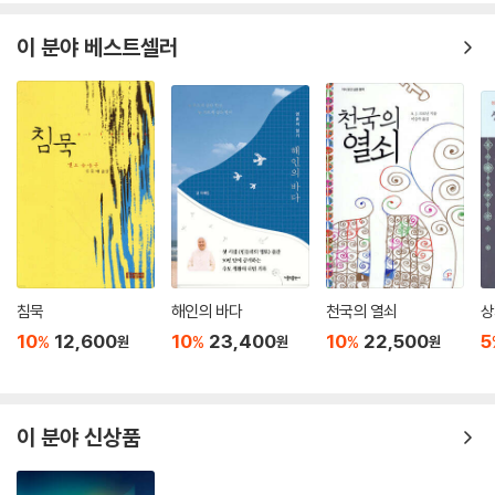
이 분야 베스트셀러
5. 히야친타의 성성에 대한 평판
마지막 질문 358
하느님의 반영인 히야친타 359
덕의 모델인 히야친타 362
프란치스코는 달랐다 367
넷째 회고 주 371
에필로그 373
부록 1 375
부록 2 379
침묵
해인의 바다
천국의 열쇠
상
10
12,600
10
23,400
10
22,500
5
%
%
%
원
원
원
이 분야 신상품