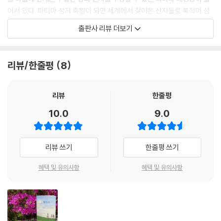
루치아 어머니의 의심 144
모를 분간할 수가 있었습니다. 그것은 눈보다 더 희고, 태양 빛을 받아 수정
어서 있다. 파티마 성지 축일이 되면 세계에서 찾아온 신자들로 북적여 성
행정관의 위협 146
같이 투명하며 대단히 아름다운 14~15세쯤 되어 보이는 젊은 소년이었습
당 안에 자리가 부족하다고 한다. 성당 앞에 조성되어 있는 십자가의 길에
루치아 가족의 시련 148
출판사 리뷰 더보기
니다.
서는 절실한 소망을 품고 세계 각지에서 찾아와 무릎으로 걸으며 기도를
루치아의 첫 번째 영적 지도자 150
---「둘째 회고, 2. 발현 1916년 천사의 발현」중에서
바치는 신자들을 흔히 볼 수 있다.
오우렘에 감금 151
고행과 고통 153
리뷰/한줄평
8
무슨 일인가 하여 일어나 보니 그 천사가 서 있었습니다. 그는 왼손에 성작
가톨릭교회는 성모님께서 처음으로 파티마에 나타나셨던 1917년 5월 13
9월 13일 157
을 들고 있었는데, 성작 위에는 성체가 공중에 떠 있었고, 거기서부터 성혈
일을 파티마의 성모 발현 기념일로 제정하여 그 의미를 기린다. 그리고 20
루치아의 희생 정신 159
이 성작 안으로 떨어졌습니다. 성작을 공중에 그대로 둔 채 천사는 우리 옆
17년 파티마 성모 발현 100주년을 맞아, 파티마 대성당에서 거행된 기념
리뷰
한줄평
키 큰 방문객 160
에 무릎을 꿇고 우리에게 다음의 기도를 세 번 되풀이하게 했습니다.
미사에서 성모님을 만났던 세 명의 아이들 가운데 두 명인 히야친타와 프
10월 13일 162
10.0
9.0
---「둘째 회고, 2. 발현 1916년 천사의 발현」중에서
란치스코는 성인으로 시성되었다. 그리고 이 책의 저자 루치아 도스 산토
사제들의 질문 164
스는 2005년 사망 이후 ‘하느님의 종’으로 선포되어 현재 시성을 위한 교
저를 칭찬하고 성녀라고 생각하는 사람들이 있는가 하면, 또 다른 사람들
황청의 심사 단계에 있다. 시성 미사 강론에서 프란치스코 교황은 “동정 성
3. 발현 후
리뷰 쓰기
한줄평 쓰기
은 저에게 욕설을 퍼붓고 위선자, 몽상가, 마술사라고 부르기도 했습니다.
모님이 여기에 온 것은 우리가 성모님을 볼 수 있도록 하려는 것이 아니었
루치아 학교에 가다 170
이것은 물이 썩는 것을 방지하고자 물에 소금을 넣으시는 좋으신 주님의
다.”라고 말하며 “성모님은 하느님의 빛이 우리 안에 살아 있으며 우리를
혜택 및 유의사항
혜택 및 유의사항
루치아와 본당 신부 171
방법인 것입니다.
보호하신다는 것을 우리에게 깨우쳐 주기 위해 오신 것”이라고 하였다.
동정하고 함께 희생하는 동무들 176
---「둘째 회고, 3. 발현 후 건강이 나빠진 루치아」중에서
행정 당국의 반대 179
100년이 흐른 지금, 다시 관심을 받고 있는 파티마의 성모 발현을 신자들
중병에 걸린 루치아의 어머니 184
“히야친타, 무얼 생각하고 있니?”
에게 더 쉽고도 생생하게 전하기 위해 가톨릭출판사에서는 1987년 초판
루치아 아버지의 죽음 186
“다가올 전쟁에 대해서, 굉장히 많은 사람들이 죽을 것이고, 또 그들은 거