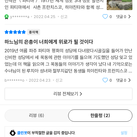
선택한 ＜파티마＞. 1917년 세계 성모 3대 성모 발현지
천사를 본 프란치스코 255
인 파티마에서 사촌 프란치스코, 히야친타와 함께 성모
첫 번째 발현의 감동 258
발현을 목격한 루치아 수녀가 쓴 회고록이다. 루치아 수
두 번째 발현의 감동 264
y*******a
2022.04.25.
신고
0
댓글
0
녀의 회고록을 읽으면서 가장 인상이 깊었던 부분은 고통
루치아의 용기를 북돋아 준 프란치스코 266
을 대하는 히야친타의 자세였다. 내
세 번째 발현의 감동 267
종이책
감옥에서의 프란치스코 268
하느님의 은총이 너희에게 위로가 될 것이다
마지막 발현의 감동 272
2019년 여름 파주 파티마 평화의 성당에 다녀왔다시골길을 들어가 만난
일화들과 대중가요 274
신비한 성당에서 세 목동에 관한 이야기를 들으며 기도했던 성당.잊고 있
어린 도덕가 프란치스코 281
었는데 이 책을 읽으며 그 목동들의 이야기가 생각이 났다.내 기억으로는
고독과 기도를 좋아한 프란치스코 285
수녀님이 된 루치아 성녀와 철부지같던 동생들 히야친타와 프란치스코 이
악마를 보는 프란치스코 288
야기로성모님이 아이들에게 나타나신것을 비밀로 해야했었다고 했는데
b*******o
2022.04.23.
신고
0
댓글
0
새들의 친구 프란치스코 290
그게 왜일까 궁금했다.
프란치스코의 사랑과 열성 293
리뷰 전체보기
프란치스코의 병 299
프란치스코의 거룩한 죽음 304
대중가요들 305
리뷰
6
한줄평
2
2. 발현 이야기
클린봇
이 부적절한 글을 감지 중입니다.
설정
프롤로그 310