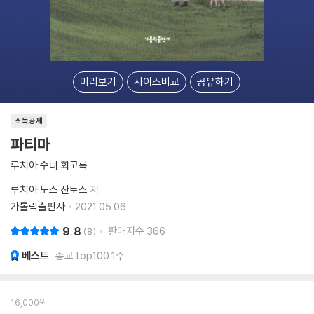
미리보기
사이즈비교
공유하기
소득공제
파티마
루치아 수녀 회고록
루치아 도스 산토스
저
가톨릭출판사
2021.05.06.
9.8
판매지수
366
8
베스트
종교 top100 1주
16,000
원