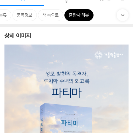
8
분류
품목정보
책 속으로
출판사 리뷰
상세 이미지